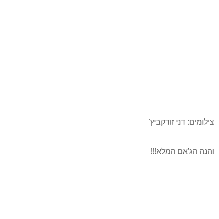
צילומים: דני זודקביץ'
והנה הג'אם המלא!!!