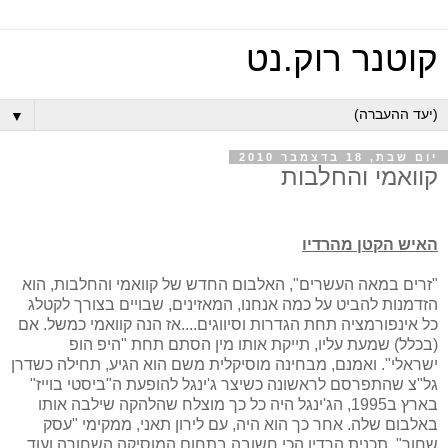
קוטנר רוק.נט
▼
יום שבת, 18 בדצמבר 2010
קוואמי והחלבות
האיש הקטן מהרדיו
"זרים במאה העשרים", האלבום החדש של קוואמי והחלבות, הוא
הזדמנות להביט על כמה אנחנו, המאזינים, שבויים בצורך לקטלג
כל אינפורמציה תחת הגדרות וסיווגים....אז הנה קוואמי כמשל. אם
(בכלל) שמעת עליו, תייקת אותו מין הסתם תחת "היפ הופ
ישראלי". ואמנם, מבחינה מוסיקלית משם הוא הגיע, תחילה כשדרן
גל"צ שהתפרסם לראשונה כשיצר ג'ינגל להופעת ה"ביסטי בוייז"
בארץ ב1995, הג'ינגל היה כל כך מוצלח שהלהקה שילבה אותו
באלבום שלה. אחר כך הוא היה, עם לירון תאני, ממקימי "עסק
שחור", תכנית הרדיו הכי חשובה בתחום המוסיקה השחורה ועוד