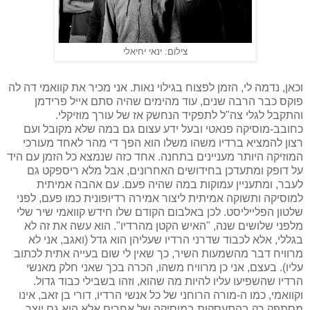
צילום: ינאי יחיאלי
וכאן, נדמה לי, הזמן לפצוח בגילוי נאות. אני מכיר את קוואמי דה לה
פוקס כבר הרבה שנים, עוד מהימים שהיה סתם אייל פרידמן
והתקבל לגלי צה"ל לתפקיד הנחשק אז של עורך מוזיקלי.
כחובב-מוסיקה פנאטי ובעל ידע עצום גם במה שלא מקובל ועם
רצון להמציא ברדיו משהו משלו הוא הפך די מהר לאחד מעורכי
המוזיקה היותר מעניינים בתחנה. אחד כזה שנמצא כל הזמן עם היד
על דופק ומתעדכן בחידושים האחרונים, אבל מלא ריספקט גם
לעבר, ומתעניין עמוקות במה שהיה פעם. עם אהבה אמיתית
למוסיקה ותשוקה אמיתית ליצור אמירה רדיופונית כמו פעם, לפני
שלטון הפלייליסט. לכן באלבום הקודם שלו חידש קוואמי שיר שלי
מלפני שלושים שנה, "האיש הקטן מהרדיו". הוא עשה את זה לא
בגללי, אלא לכבוד שדרני הרדיו שעליהן הוא גדל (ואגב, אני לא
מרוויח דבר מהשמעות השיר, כך שאין לי שום בעייה אתית לכתוב
עליו). בעצם, אני כן מרוויח משהו, הכרה בכך שאני חלק מאנשי
הרדיו שהשפיעו עליו להיות מה שהוא, וזהו בשבילי כבוד גדול.
וקוואמי, כמו ה-מורה הרוחני של כל אנשי הרדיו, דורי בן זאב, אינו
מסתפק רק בהתעסקות במוסיקה של אחרים אלא הוא גם יוצר