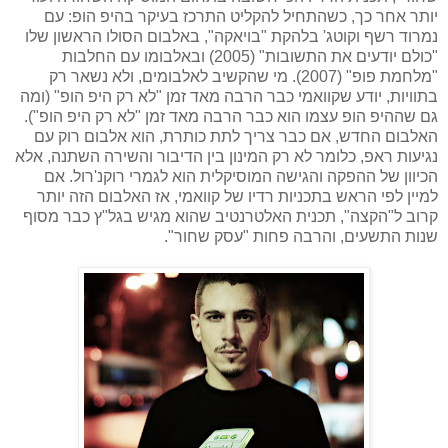
יותר אחר כך, כשהתחיל להקליט התרכז בעיקר בהיפ הופ: עם
נמרוד רשף וקוטג' בלהקת "בויאקה", באלבום הסולו הראשון שלו
"כולם יודעים את התשובות" (2005) ובאלבומו עם החלבות
"מלחמת פופ" (2007). מי שהקשיב לאלבומים, ולא נשאר רק
בתוויות, יודע שקוואמי כבר הרבה מאד זמן "לא רק היפ הופ" (ומה
גם שההיפ הופ עצמו הוא כבר הרבה מאד זמן "לא רק היפ הופ").
האלבום החדש, אם כבר צריך לתת כותרת, הוא אלבום רוק עם
נגיעות ראפ, כלומר לא רק המינון בין הדיבור והשירה השתנה, אלא
הכיוון של ההפקה והגישה המוסיקלית הוא לגמרי רוקנ'רול. אם
למיין לפי הראש בתכניות רדיו של קוואמי, אז האלבום הזה יותר
קרוב ל"הקצה", תכנית האלטרנטיב שהוא מגיש בגל"ץ כבר מסוף
שנות התשעים, והרבה פחות "עסק שחור".