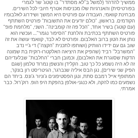
ממשיך להדהד (למשל ב"לא מסתדר" בו קוטג' שר לגמרי
בפורטיסית) והאנרגיות שלו מכניסות אטרף חיובי לכל השירים.
מבחינת קוואמי, העבודה עם פורטיס היא המשך ושידרוג לאלבומיו
הקודמים. בראשון, "כולם יודעים את התשובות" פורטיס השתתף
(עם קוטג') בשיר אחד, "הכל פה זה קומבינה". השני, "מלחמת פופ"
פורטיס השתתף בכתיבת והלחנת "הסיפור נגמר"... ועכשיו הוא
נותן את הטון ברוב האלבום. ופורטיס לא לבד, קוואמי עושה את זה
שוב גם עם ידידו הוותיק (ושותפו לתכנית "הקצה") די ג'יי נדב
"המשרבל" רביד (שהפיק את היציאה האלקטרו-רוקית בת שמונה
הדקות שסוגרת את האלבום), וכמובן חברי "החלבות" שבלעדיהם
זה לא היה נשמע כל כך טוב. הקלידן והנשפן נמרוד טלמון (שגם
הפיק שני שירים), נגן הבס איליה שנברגר, הגיטריסט רון בונקר,
המתופף אייל רמבם סתת, ונגן הפסטיפונים ג'וניור ג'ונס. ביחד הם
נשמעים כמו להקה, ולא כנגני-אולפן בהפקת היפ הופ. רוק'רול. כבר
אמרתי.