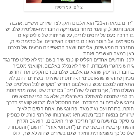
צילום: גוני ריסקין
"זרים במאה ה-21" הוא אלבום חזק. לצד שירים אישיים, אהבה
וכאב ותסכול, קוואמי מיוחד באמריקה החברתית-פוליטית שלו. יש
בו הרבה כעס על יחסינו לזרים, על שחיתות של פוליטיקאים
מסויימים, על חוסר האונים ביחסינו האיזוריים, על סתימת פיות,
התגברות הפאשיזם, אלימות ושאר המאפיינים הרעים של מצבנו
כאן במאה העשרים ואחת.
לפני חודשים אחדים הקליט קווטמי שיר בשם "מי לא פליט פה" נגד
גירוש מהגרי העבודה. השיר לא נכלל באלבום, וקוואמי מסביר
בחוברת הדיסק שהוא גנז אלבום שלם בטרם הקליט את החדש,
מכיוון שהרגיש שהאופטימיות-היחסית שהיתה בשירים ההם, לא
התאימה למצבו עכשיו. האלבום החדש "מוקדש לכל הפליטים של
העולם הזה", אך נדמה לי שה"זרים" בכותרת שלו, אינה מתייחסת
רק למי שמנסה להשתלב בישראליות, אלא גם למי שנמצא פה
ומרגיש לעתים זר במולדתו. את התסכול שלו מבטא קוואמי בדרך
חזקה, ברורה ועם זאת מאד יפה ונגישה. אחת הסיבות לאיך
ש"זרים במאה ה21" נשמע היא מעורבותו של רמי פורטיס כמפיק
מוסיקלי בתשעה מתוך תריסר שירי האלבום, והוא גם הלחין
והשתתף בשירה בשני שירים ("תסחטי אותי" ו"רושם") והנוכחות
שלו כל כך משמעותית וחזקה שגם בשירים שהוא לא שר, קולו