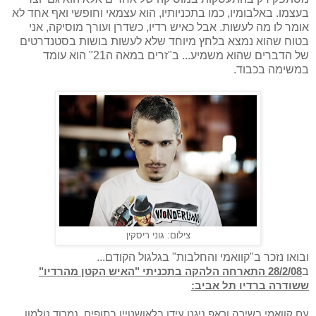
בעצמו. באלבומיו, כמו בתכניותיו, הוא עצמאי וחופשי ואף אחד לא
אומר לו מה לעשות. אבל כאיש רדיו, כשדרן ועורך מוסיקה, אני
בטוח שהוא נמצא בלחץ מיוחד שלא לעשות בושות בסטנדרטים
של הדברים שהוא משמיע... ב"זרים במאה ה21" הוא עומד
במשימה בכבוד.
צילום: גוני ריסקין
ובואו נזכר ב"קוואמי והחלבות" בגלגול הקודם...
ב
28/2/08 התארחה הלהקה בתכניתי "האיש הקטן מהרדיו"
ששודרה ברדיו תל אביב:
עם קוואמי בשירה וראפ ניגנו עידו בלאושטיין בתופים, נמרוד טלמון