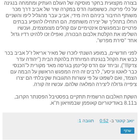
בצורה מקצועית בחקר מוסיקה של העולם העתיק ומתמחה בנגינה
על כלי פריטה. כששמעה הדס במקרה שיר של אביב דרך מכר
משותף החיבור ביניהם היה מידי, אביב עבר מהגליל ליפו והשניים
החלו בתהליך של יצירה משותפת. הם התחילו להופיע בבתים
פרטיים ובמפגשים אינטימיים עם קהלים מצומצמים, ועכשיו
השלימו את הקלטת אלבום הבכורה, ואפילו זכו ללהיט רדיו גדול
אחד "סירת מפרש".
לפני חודשיים, במופע השנתי לזכרו של מאיר אריאל ז"ל אביב בכר
כבש את הקהל בנגינתו המיוחדת בלהקת הבית ("יהודה עדר
צדק!!!"), וביחד עם הדס קליינמן בגרסה מאד מקורית ל"הכנסי
כבר לאוטו וניסע", לרבים זה היה המפגש הראשון על הבמה עם
הצמד, ואם לשפוט על פי עשרות התגובות שקיבלתי הם יצרו
ציפייה גדולה ליצירה המלאה שלהם. עכשיו זה קורה.
השקת האלבום הרשמית תתקיים בפסטיבל הפסנתר הקרוב,
ב8.11 באודיטוריום קאופמן שבמוזיאון ת"א.
יואב קוטנר
ב-
0:52
תגובה 1:
שתף