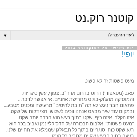
קוטנר רוק.נט
▼
יום שלישי, 28 באוקטובר 2014
יופי!
מעט פשטות זה לא פשוט
פאב (מטאפורי) דחוס בדרום ארה"ב. צפוף, עשן סיגריות
והמוסיקה מהג'וק-בוקס מחרישת אוזניים. אי אפשר לדבר...
פתאום חבר ניגש לאותה "תיבת להיטים" מרעישה ומכניס מטבע...
ובמקום עוד שיר מבאס אנחנו זוכים לשלוש וחצי דקות של שקט.
איזו הקלה. איזה כיף. שקט בתוך רעש הוא הרבה יותר שקט.
"מעט פשטות", אלבום הבכורה של הדס קליינמן ואביב בכר הוא
רגע שקט כזה. סוגריים בתוך כל הבאלגן שממלא את החיים שלנו,
רגיעה בתוך הרעש שקיים מסביב כל הזמן.