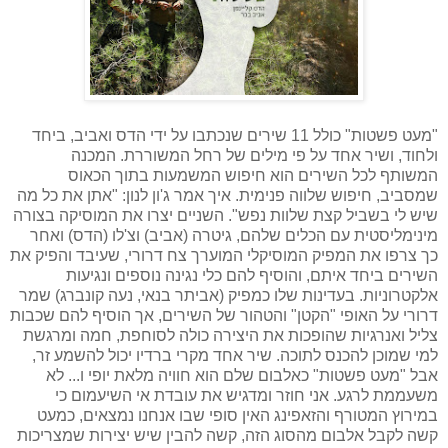
"מעט פשטות" כולל 11 שירים שנכתבו על ידי הדס ואביב, ביחד
ולחוד, ושיר אחד על פי מילים של רחל המשוררת. המכנה
המשותף לכל השירים הוא חיפוש המשמעות בתוך הכאוס
שמסביב, חיפוש שלווה פנימית. איך אמר ג'ון לנון: "אתן את כל מה
שיש לי בשביל קצת שלוות נפש". השניים יצרו את המוסיקה בצורה
מינימליסטית עם הכלים שלהם, גיטרה (אביב) וצ'לו (הדס) ואחר
כך צרפו את המפיק המוסיקלי המוערך צח דרורי, שעיבד והפיק את
השירים ביחד איתם, והוסיף להם כלי נגינה נוספים ונגיעות
אלקטרוניות. בעדינות שלו כמפיק (אביתר בנאי, נעה קונברג) שמר
דרורי על האופי "הקטן" והטהור של השירים, אך הוסיף להם שכבות
צליל ואנרגיות שהופכות את היצירה כולה לסוחפת, חמה ומרגשת
למי שמוכן להכנס לתוכה. שיר אחד מקרי ברדיו יכול להשמע זר,
אבל "מעט פשטות" כאלבום שלם הוא חוויה מלאת יופי ו... לא
משעממת לרגע.
אני חוזר ומדגיש את עובדת אי השיעמום כי
במירוץ המטורף והזאפינג האין סופי שבו אנחנו נמצאים, כמעט
קשה לקבל אלבום מהסוג הזה, קשה להבין שיש יצירות שמצריכות