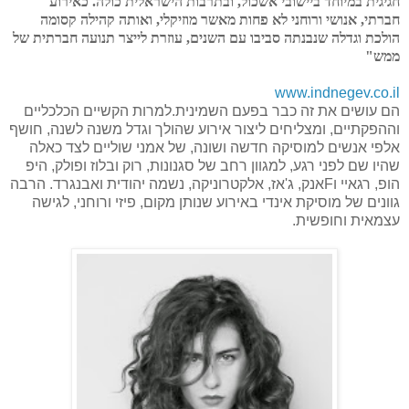
חגיגית במיוחד ביישובי אשכול, ובתרבות הישראלית כולה. כאירוע
חברתי, אנושי ורוחני לא פחות מאשר מוזיקלי, ואותה קהילה קסומה
הולכת וגדלה שנבנתה סביבו עם השנים, עוזרת לייצר תנועה חברתית של
ממש"
www.indnegev.co.il
הם עושים את זה כבר בפעם השמינית.למרות הקשיים הכלכליים
וההפקתיים, ומצליחים ליצור אירוע שהולך וגדל משנה לשנה, חושף
אלפי אנשים למוסיקה חדשה ושונה, של אמני שוליים לצד כאלה
שהיו שם לפני רגע, למגוון רחב של סגנונות, רוק ובלוז ופולק, היפ
הופ, רגאיי ו
F
אנק, ג'אז, אלקטרוניקה, נשמה יהודית ואבנגרד. הרבה
גוונים של מוסיקת אינדי באירוע שנותן מקום, פיזי ורוחני, לגישה
עצמאית וחופשית.