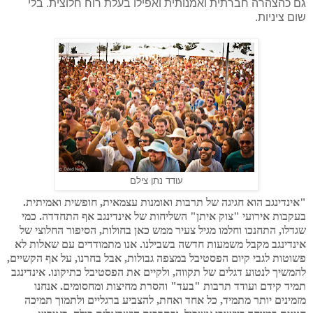
גם כהצהרה חברתית ואמנותית ואפילו בעלת רוח חלוצית. בלי
שום ציניות.
עודד נתן צילם
"אינדינגב הוא חגיגה של תרבות ואומנות עצמאית, חופשית ואמיתית.
בעקבות אירועי "צוק איתן" השליחות של אינדינגב אף התחדדה. כמי
שגדלו, התחנכו וחלמו מגיל צעיר ממש כאן בחולות, הסיפור החלוצי של
אינדינגב מקבל משמעות חדשה בשבילנו. אנו מתמודדים עם שאלות לא
פשוטות לגבי קיום הפסטיבל במצפה גבולות, אבל בחרנו, על אף הקשיים,
להמשיך לנטוע דגלים של תקווה, ולקיים את הפסטיבל כתיקונו. אינדינגב
תמיד קידם ועודד תרבות "בעד" והסרת מחיצות ומחסומים. אנחנו
מזמינים יותר מתמיד, כל אחד ואחת, להצביע ברגליים ולתמוך תמיכה