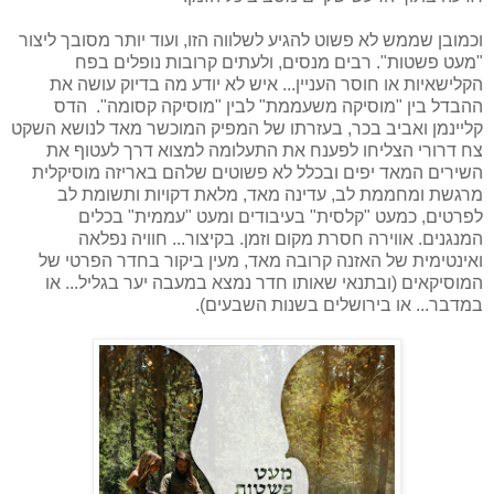
וכמובן שממש לא פשוט להגיע לשלווה הזו, ועוד יותר מסובך ליצור
"מעט פשטות". רבים מנסים, ולעתים קרובות נופלים בפח
הקלישאיות או חוסר העניין... איש לא יודע מה בדיוק עושה את
ההבדל בין "מוסיקה משעממת" לבין "מוסיקה קסומה".
הדס
קליינמן ואביב בכר, בעזרתו של המפיק המוכשר מאד לנושא השקט
צח דרורי הצליחו לפענח את התעלומה למצוא דרך לעטוף את
השירים המאד יפים ובכלל לא פשוטים שלהם באריזה מוסיקלית
מרגשת ומחממת לב, עדינה מאד, מלאת דקויות ותשומת לב
לפרטים, כמעט "קלסית" בעיבודים ומעט "עממית" בכלים
המנגנים. אווירה חסרת מקום וזמן. בקיצור... חוויה נפלאה
ואינטימית של האזנה קרובה מאד, מעין ביקור בחדר הפרטי של
המוסיקאים (ובתנאי שאותו חדר נמצא במעבה יער בגליל... או
במדבר... או בירושלים בשנות השבעים).