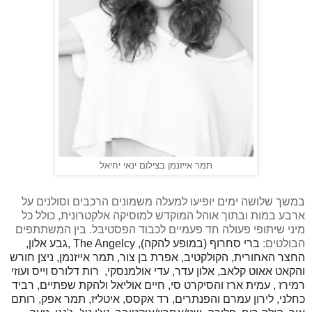
תמר אייזנמן בצילום ינאי יחיאל
במשך שלושה ימים יופיעו למעלה משמונים הרכבים וסולנים על
ארבע במות ובתוך אוהל המוקדש למוסיקה אלקטרונית, כולל כל
מיני שיתופי פעולה חד פעמיים לכבוד הפסטיבל. בין המשתתפים
הבולטים:
ברי סחרוף (במופע להקה),
, The Angelcy
גבע אלון,
החצר האחורית, הקולקטיב, אפרת בן צור, תמר אייזנמן, ניצן חורש
והקאט אאוט קלאב
,
אלון עדר, עדי אולמנסקי,
רות דלורס וייס
ועוזי
רמירז , עמית ארז והסיקרט סי, חיים אוליאל ולהקת שפתיים, רביד
כחלני, לירון עמרם והפנתרים, רד אקסס, איטליז, תמר אפק, רותם