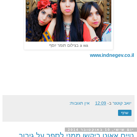
a wa בצילום תומר יוסף
www.indnegev.co.il
יואב קוטנר
ב-
12:09
אין תגובות:
שתף
יום שישי, 10 באוקטובר 2014
טיים אאוט ביקשו ממני לספר על גיבור