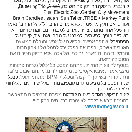
אור, הילה רוח, פלורה, שני/אחרון/אוקטובר, נצ'י נצ', ג'נגו, נועה
קורנברג, רייסקינדר ותקופה חשוכה,
A-WA
,
ButteringTrio
,
Pits
,
Electric Zoo
,
Garden City Movement
Brain Candies
,
Isaiah
,
Sun Tailor
,
TREE
+
Markey Funk
ועוד... ואם חלק מ
השמות לא אומרים הרבה ל"קהל הרחב" נאמר
רק שכל אחד מהם מצויין ומאד בולט בתחום... ומה שהיום הוא
בשוליים הופך, לפעמים, למרכז של מחר. זאת ועוד, קיומו של
הפסטיבל,
שהפך אפשרי בסיועם של אנשי והנהלת המועצה
האזורית אשכול, והפכו את הפסטיבל לסמל של ניצחון הרוח
ונורמליות החיים בארץ. גם למי של אלה שלא בדיוק מכירים את
המוסיקה הזאת.
בנוסף להופעות החיות , מתחם הפסטיבל יכלול גלריות פתוחות,
מיצגי אמנות אינטראקטיביים, מתחם ילדים, מתחם שבת, בלוג חי
ותחנת רדיו בשיתוף "הקצה" ומכללת
BPM
ומתחמי אוכל.
כבכל
שנה הפסטיבל מציע מתחם קמפינג נוח הכולל שירותים ומקלחות
ללא תשלום נוסף .
לאור הביקוש הגדול בשנים קודמות
מכירת הכרטיסים תתאפשר
בהזמנה מראש בלבד, לא ימכרו כרטיסים במקום !!
www.indnegev.co.il