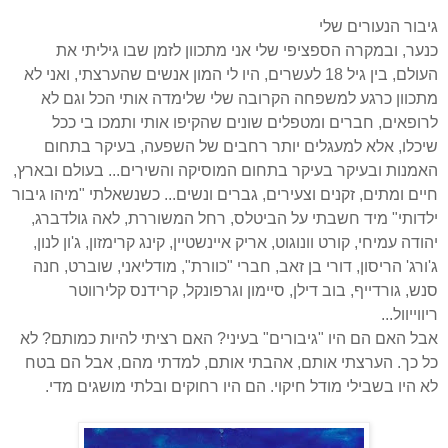
גיבור הנעורים שלי
כנער, ובמקרה הספציפי שלי אני מתכוון לזמן שבו גיליתי את
העולם, בין גיל 18 לעשרים, היו לי המון אנשים שהערצתי, ואני לא
מתכוון כרגע למשפחה הקרובה שלי שלימדה אותי הכל וגם לא
לרופאים, חברים ומטפלים שונים שהקיפו אותי ותמכו בי ככל
שיכלו, אלא למעגלים יותר רחבים של השפעה, בעיקר בתחום
האמנות ובעיקר בעיקר בתחום המוסיקה והשירים... בעולם ובארץ,
חיים ומתים, זקנים וצעירים, גברים ונשים... כשנשאלתי "מיהו גיבור
ילדותי" מיד חשבתי על הביטלס, רחל המשוררת, לאה גולדברג,
יהודה עמיחי, קורט וונוגוט, אריק איינשטיין, קינג קרימזון, ג'ון לנון,
ג'ורג' הריסון, דורי בן זאב, חברי "כוורת", מודליאני, שוברט, חנה
סנש, גורדייף, בוב דילן, סיימון וגרפונקל, קרידנס קלירווטר
ריווייוול...
אבל האם הם היו "גיבורים" בעיני? האם רציתי להיות כמותם? לא
כל כך. הערצתי אותם, אהבתי אותם, למדתי מהם, אבל הם בטח
לא היו בשבילי מודל חיקוי. הם היו רחוקים ובלתי מושגים מדי.