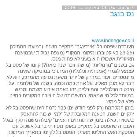
יום חמישי, 16 באוקטובר 2014
נס בנגב
www.indnegev.co.il
העובדה שפסטיבל "אינדינגב" מתקיים השנה, ובמועדו המתוכנן
(23-25 באוקטובר) ומיקומו המקורי (מצפה גבולות שבמועצה
האיזורית אשכול) היא בעיני לא פחות מנס.
גם בשנים "נורמליות" (מישהו זוכר שנה כזאת?) קיומו של פסטיבל
עצמאי לגמרי (אמנותית וכלכלית) המתרכז במוסיקה שאינה
מיינסטרים, ועוד במרחק של יותר משעת נסיעה מהמרכז, הוא לא
דבר לא מובן מאליו. ועל אחת כמה וכמה, בשנה של מלחמה, על
היבטיה הכלכליים והמורליים, זהו באמת אירוע משמח ומרגש
במיוחד לכל מי שמאמין בחשיבותה של היצירה המקורית בחיינו.
פלא של ממש.
בזמן המלחמה (רק לפני חודשיים) כבר נדמה היה שהפסטיבל לא
יתקיים השנה. הטענה המקובלת של "למי יש כוח להתעסק
בשטויות כאלה בזמן שהתותחים רועמים" קיבלה משנה תוקף בגלל
העובדה שהפסטיבל מתקיים באופן מסורתי בחבל אשכול. עם
הפסקת האש החליטו מארגני הפסטיבל לקיימו בתאריך המתוכנן