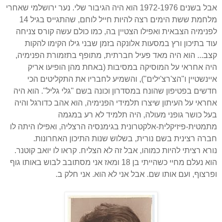
אבל בשנים 1972-1976 הוא היה הגיבור שלי. נער ירושלמי שאחרי
מלחמת ששת הימים רצה להיות חייל לוחם, שהתגייס בגיל 14
לפנימיה הצבאית ואפילו הצטיין בה, כמו כולם עשה קורס צניחה
עוד בתיכון ורץ במסעות אלונקה בזמן שבני גילו הקימו להקות
קצב... הוא היה מאד פעיל חברתית, מתופף בתזמורת הפנימיה,
היה אחראי על המוסיקה במסיבות (באחת מהן הופיעו אריק
איינשטיין ו"הצ'רצ'ילים"), והשמיע לחבריו את התקליטים הכי
חדשים בפטיפון שהונח במסדרון וכונה בשם "גלי גליל". הוא היה
אחראי על העיתון שיצרו תלמידי הפנימיה, הוא אהב כדורגל והיה
בעל כושר גופני מעולה, היה תלמיד לא רע במגמה
מתמטית-פיזיקלית-אלקטרונית בגימנסיה הרצליה, ואפילו היתה לו
חברה רצינית בשם נורית, בשלוש שנות התיכון האחרונות.
נורא רציתי להיות כמוהו, אבל זה לא הצליח. קראו לו יואב קוטנר.
הוא נעלם מחיי כשהייתי בן 18 ומאז אני מסתובב לבוש באותו גוף
ופרצוף, ועם אותו שם. אבל אני לא הוא. אני חלק ב.