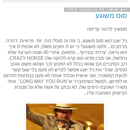
יום שישי, 23 בנובמבר 2012
סוס משוגע
ממשיך לדהור קדימה
ניל יאנג הוא סוס משוגע. כי מה זה סוס? כוח, יופי, פראיות, דהרה,
מרחבים... ולמה משוגע? כי יש לו חוקים משלו, לא אכפת לו איך
הוא נראה, יצירתי בטירוף... פתאום, אחרי 40 שנות הערצה שלא
נחלשת, אני מבין מדוע הוא קרא ללהקה שלו
CRAZY HORSE
.
רוב הסיכויים הם שהוא בכלל לא התכוון לכך ושהוא פשוט אוהב
סוסים, שהרי את ניל יאנג אפשר לפרש לא פעם בלי שום קשר
לכוונת המשורר, ואני אישית אכלתי אותה לא פעם בנסיונות לתרגם
או לפרשן...למשל כשהתברר ש"
LONG MAY YOU RUN
", אחד
משירי האהבה היפים שלו, לא נכתב על אשה אלא על מכונית
הביואיק האהובה עליו...