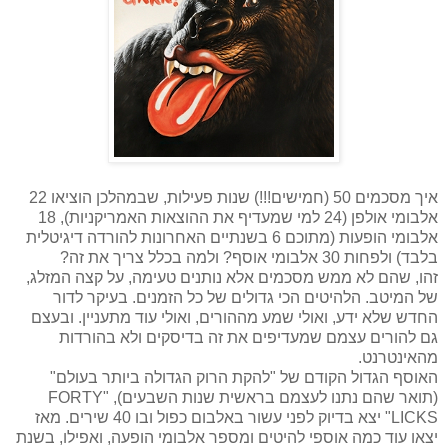
איך מסכמים 50 (חמישים!!!) שנות פעילות, שבמהלכן הוציאו 22
אלבומי אולפן (24 למי שמעדיף את ההוצאות האמריקניות), 18
אלבומי הופעות (מתוכם 6 בשנתיים האחרונות להורדה דיגיטלית
בלבד) ולפחות 30 אלבומי אוסף? ולמה בכלל צריך את זה?
זהו, שהם לא ממש מסכמים אלא נותנים טעימה, על קצה המזלג,
של המיטב. הלהיטים הכי גדולים של כל הזמנים. בעיקר לדור
החדש שלא ידע, ואולי שמע מההורים, ואולי עוד מתעניין. ובעצם
גם להורים עצמם שמעדיפים את זה בדיסקים ולא בהורדות
מהאינטרנט.
האוסף הגדול הקודם של "להקת הרוק הגדולה ביותר בעולם"
(תואר שהם נתנו לעצמם בראשית שנות השבעים), "
FORTY
LICKS
" יצא בדיוק לפני עשור באלבום כפול ובו 40 שירים. מאז
יצאו עוד כמה אוספי להיטים ומספר אלבומי הופעה, ואפילו, בשנת