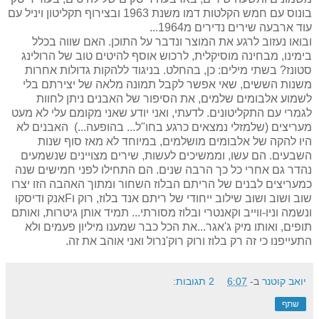
בונוס עם חמש הקלטות דמו משנת 1963 ובצירוף תקליטון ויניל עם
עוד ארבעה שירים נדירים מ1964...
ובואו נעזוב לרגע את המוצר ונדבר על התוכן. האם שווה בכלל
בימינו, מבחינה מוסיקלית, לרכוש אוסף להיטים טוב של הרולינג
סטונז? בשתי מילים: כן, בהחלט. בניגוד ללהקות גדולות אחרות
משנות הששים, שאי אפשר לקבל תמונה מלאה של יצירתם בלי
לשמוע אלבומים שלמים, את הסיפור של האבנים ניתן לחוות
לגמרי עם התקליטונים. לדעתי, ואני יודע שאני מקומם עלי לא מעט
מעריצים (שלמזלי נמצאים כרגע בחו"ל... בהופעה...) האבנים לא
היו להקה של אלבומים מושלמים, במיוחד לא מאז סוף שנות
השבעים. הם עשו, וממשיכים לעשות, שירים מצויינים שנשמעים
נהדר גם אחרי כל כך הרבה שנים. הם התחילו לפני חמישים שנה
כמעריצים לבנים של הריתם הבלוז השחור ומתוך האהבה הזו יצרו
שוב ושוב ושוב שילוב ייחודי של ריתם אנד בלוז, רוק ו
F
אנק ודיסקו
ונשמה וניו-ווייב וקאנטרי ובלוז מסורתי... תמיד אותן גיטרות, ואותם
תופים, ואותו מיק ג'אגר...את הכל כבר שמענו מיליון פעמים ולא
התעייפנו כי זה רק בלוז ורוק רוק'נרול ואני אוהב את זה.
יואב קוטנר
ב-
6:07
2 תגובות:
שתף