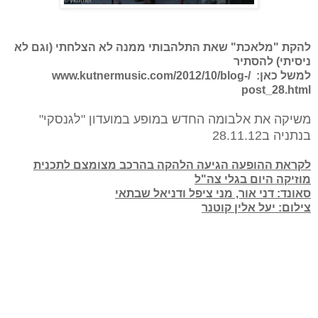
להקת "מלאכת" שאת הת
להבותי ממנה לא הצלחתי (וגם לא
ניסיתי) להסתיר
למשל כאן:
/www.kutnermusic.com/2012/10/blog-
post_28.html
משיקה את אלבומה החדש במופע במועדון "לגנסקי"
בנתניה ב28.11.12
לקראת ההופעה הגיעה הלהקה בהרכב מצומצם לתכנית
מוזיקה היום בגלי צה"ל
סאונד: דני אור, מני ציפל ודניאל שבתאי
צילום: יעל אלין קוטנר