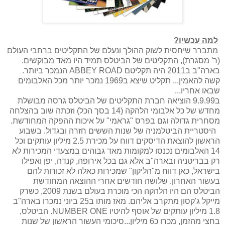
למה עכשיו?
מתברר שיחסית לשוק ההולך ונעלם של התקליטים ברחבי העולם
(ר' מסגרת), התקליטים של הביטלס תמיד היו מאד מבוקשים.
בארה"ב ב2011 היה תקליטם
ABBEY ROAD
הנמכר ביותר.
קשה להאמין... תקליט שיצא ב1969 נמכר יותר מכל האלבומים
שבאו אחריו...
ב9.9.99 הוציאה חברת התקליטים של הביטלס גרסה מבושלת
מחדש של כל אלבומי הלהקה (14 בסך הכל) וזכתה שוב בהצלחה
מסחרית גדולה וגם בפרס "גראמי" על איכות ההפקה המחודשת.
היסטריית הביטלמניה של שנות הששים חזרה ובגדול. בשבוע
הראשון להוצאת הדיסקים דווח על מכירת 2.5 מיליון עותקים וכל
14 האלבומים נכנסו למקומות מאד גבוהים במצעדי המכירות לא
רק בבריטניה ובארה"ב אלא גם בכל אירופה, קנדה, יפן ואפילו
בישראל, כאן דווח מ"הליקון" שמכירות כאלה לא זכורות להם
בעשור האחרון. שלושה חודשים אחרי ההוצאה המחודשת
הביטלס הם היו הלהקה הכי מוכרת בעולם בשנת 2009, כשרק
מייקל ג'קסון מתקרב אליהם. מאז מותו ב25 ביוני נמכרו בארה"ב
1.8 מיליון עותקים של אוסף להיטיו
NUMBER ONE
. הביטלס,
בחצי מהזמן, מכרו כ6 מיליון...סיכומי העשור הראשון של שנות