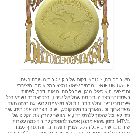
השיר הפותח, 27 וחצי דקות של רוק גיטרות משובח בשם
DRIFTIN BACK
, מבהיר שיאנג נמצא במלוא כוחו היצירתי
והביצועי. הוא כאילו מנגן ושר כל החיים אותו דבר, לפחות
כשמדובר בצד היותר מחושמל של שיריו, ובכל זאת זה נשמע בכל
פעם טרי ורענן ומלא התכוונות ולא משעמם לרגע, גם כשזה מאד
מאד ארוך. וכן. האורך בהחלט קובע, ויש בו הצהרה אמנותית. שיר
כזה לא יוכל להפוך ללהיט רדיו, אי אפשר להריץ את הקליפ שלו
ב
MTV
ובזמן שהוא מתנגן אפשר להספיק להוריד כמה עשרות
שירים ברשת... אבל זה כל העניין. הוא חי בהווה ונסחף לעבר,