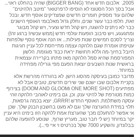
2005, אלבום חדש אחד (
BIGGER BANG
) שהיה בהחלט ראוי...
אבל בסך הכל הסטונז לא הוסיפו לרפרטואר "מיטב הלהיטים"
שלהם עוד מספיק חומרים חדשים שמצדיקים אוסף חדש. ובכל
זאת, חלפו כבר עשר שנים, וחלק גדול מאלבומי האוסף הישנים
כבר לא ניתנים להשגה, ויש קהל חדש וצעיר, ויש קהל מבוגר
ומתגעגע, ויש סיבוב הופעות עולמי חדש (ממש עכשיו! ברגע זה!)
וצריך לסכם חמישים שנות פעילות... אז הנה אוסף נוסף שלפחות
עטיפתו אומרת שגם הלהקה עצמה מתייחסת לכל עניין חגיגות
היובל בחיוך-מה וללא תחושת יראת כבוד מוגזמת. הלשון
המפורסמת שהיא סמל הלהקה מאז פתחו בקריירה עצמאית
בראשית שנות השבעים יוצאת הפעם מפי גורילה מפחידה
במיוחד.
מדובר כמובן בעיסקה מהסוג הישן. לא בהורדה מהרשת אלא
בקניית אלבום שבו ישנם שני שירים חדשים, טובים אבל לא
מפתיעים (
ONE MORE SHOT
ו
DOOM AND GLOOM
) בצירוף
כמות מטורפת של להיטי ענק. וכן, גם בימינו לאוהבי הלהקה זוהי
עסקה משתלמת. האוסף החדש !
GRRR
, יוצא בכמה גרסאות,
תלוי במידת ההערצה שלך וגם לא מעט בחשבון הבנק שלך. שכן
אי אפשר להתעלם מכך שהערצת אמת ללהקה הזו בימינו היא עניין
יקר במיוחד (יש לי חבר טוב, מעריץ שרוף, שנוסע להופעה שלהם
בבלונדון, והשקיע 7000 שקל בכרטיס וי איי פי...).