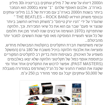
ה2000 דיווחו על שיא של 7 מיליון עותקים בבריטניה ו30 מיליון
בארה"ב. אלבום האוסף שלהם "1" שיצא ב2000 הוא הנמכר
ביותר בשנות ה2000 בארה"ב עם מכירות של 11.5 מיליוני עותקים
ובנוסף משחק הווידאו
THE BEATLES – ROCK BAND
"
שהוגדר על ידי "הניו יורק טיימס" כ"משחק הווידאו החשוב ביותר
שנוצר אי פעם" שבר גם הוא את כל שיאי המכירות. וכך, הלהקה
שהתפרקה ב1970 הגשימה ארבעים שנה לאחר מכן את חלומם
של כל אנשי תעשיית המוסיקה מאז סוף שנות הששים: למכור יותר
מהביטלס...
עכשיו משתמשת חברת התקליטים בהקלטות המבושלות מחדש,
ומוציאה את אלבומי הלהקה בויניל משובח של 180 גרם (המשקל
משפיע על האיכות), בעטיפות זהות בדיוק רב לתקליטים המקוריים
ובתוספת אוסף כפול של תקליטוני הלהקה שלא יצאו באלבומים
(
PAST MASTERS
). אפשר לרכוש את התקליטים אחד אחד ומי
שקונה את המארז החגיגי של כל הנ"ל (שהודפס במהדורה מוגבלת
של 50,000 עותקים) יקבל גם ספר מהודר בן 250 ע"מ.