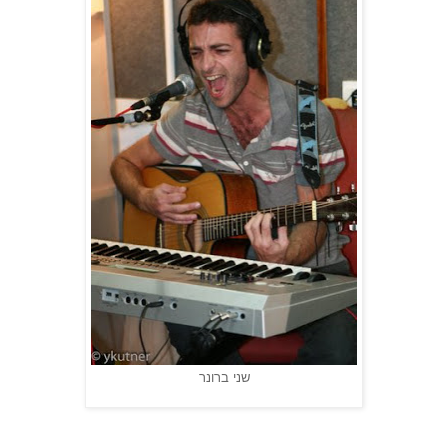
שני ברונר