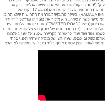
מתגעגע לימים אחרים בהם הרגיש אחרת כאמריקני, "ללכת כמו
ענק" (16 וחצי דקות) זוכר את האהבה הישנה או ליתר דיוק את
תחושת ההחמצה שעדיין קיימת מאז (כמעט 17 דקות של
RAMADA INN
) ובעיקר מתעקש לעורר את התחושות שהציתה בו
המוסיקה כשהיה צעיר... הוא מזכיר את בוב דילן וגרייטפול דד ורוי
אורביסון (בשיר "
TWISTED ROAD
"), את חלומות הילדות בעיר
הולדתו אונטריו (גם בסרט חדש של ג'ונתן דמי שלוקח אותו בחזרה
לשם) ועוד ועוד ועוד.
לראשונה בקריירה שלו, ניאל יאנג באלבום
אולפן כפול ובו
כמעט שעה וחצי של מוסיקה שהיא תענוג בלתי
נתפש
לאוהדיו ומין הסתם אוסף בלתי נסבל של חפירות למי שלא.