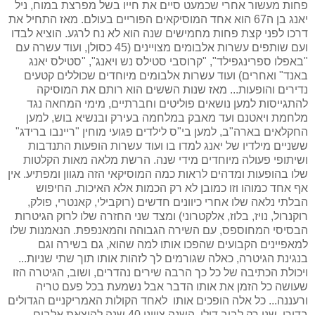
פחות מעשור אחרי שכמעט סיים את חייו בשל מפרצת במוח, ניל
יאנג בן ה67 הוא אחד המוסיקאים הפוריים בעולם. מאז התחיל את
דרכו לפני קצת פחות מחמישים שנה הוא לא נח לרגע. הוציא לבדו
ועם שותפים עשרות אלבומים מצויינים (45 כסולן, ועוד עשרה עם
"באפלו ספרינגפילד", "קרוסבי סטילס נש ויאנג", "סטילס יאנג
באנד" ואחרים) ועוד עשרות אלבומים מיוחדים שכוללים קטעים
נדירים והופעות... מאז שנות הששים הוא רותם את המוסיקה
להתגייסות למען נושאים פוליטים וחברתיים, מימי המחאה נגד
מלחמת ויאטנם ועד מאבק במלחמה בעירק ובנשיא בוש, למען
החקלאים בארה"ב, למען בי"ס לילדים פגועי מוחין "ריינבו ברידג"
ששניים מילדיו של יאנג למדו בו ועוד עשרות הופעות התנדבות
ושיתופי פעולה מיוחדים מידי שנה. הרשת מלאה מאות הקלטות
שלו בהופעות ומדהים לראות כמה המוסיקאי הזה מגוון ומפתיע. אין
אף אחד כמוהו וזו כמובן לא רק הכמות אלא האיכות. החיפוש
הבלתי נלאה שלו אחרי כיוונים חדשים (רוקבילי, קאנטרי, פולק,
רוקנרול, נויז, בלוז, אלקטרוני) ומצד שני החזרה שלו לרוק הגיטרות
הבסיסי המחוספס, עם השירה הגבוהה והמאנפפת. הנאמנות שלו
למאפיינים הקבועים שהפכו אותו למה שהוא, גם בשירה וגם
בנגינת הגיטרה, כאלה שגורמים לך לזהות אותו תוך שתי שניות...
ויכולת הכתיבה של כל כך הרבה שירים נהדרים, ושוב, הגיטרה הזו
שעושה כל הזמן את אותו הדבר אבל נשמעת בכל פעם טריה
ורעננה... כל אלה הופכים אותו לאחד הקולות האמריקניים הגדולים
בדורו, שני רק לבוב דילן
.
השנה צויינו 40 שנה להוצאת אלבום