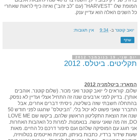
המופת שלו "
HARVEST
" (עם "לב זהב") ואיזה כיף לראות שאחרי
כל השנים האלה הוא עדיין ענק.
יואב קוטנר
ב-
9:34
אין תגובות:
שתף
יום שני, 19 בנובמבר 2012
תקליטים. ביטלס. 2012
המארז: ביטלמניה 2012
שלום. קוראים לי יואב קוטנר ואני מכור. (שלום קוטנר. אוהבים
אותך). בדיוק לפני ארבעים שנה זה התחיל אצלי ועדיין לא נפסק.
בהתחלה חשבתי שזה בשליטה, ניסיתי דברים אחרים, אבל
התברר שאני פשוט לא יכול בלי. "הביטלס" שחגגו לפני חודש 50
שנה את הוצאת התקליטון הראשון שלהם, ביקשו שם
LOVE ME
DO
, וזה מה שאני עושה. בנאמנות. למרות כל האהבות האחרות.
אני חוגג עם המוסיקה שלהם ועם סיפור דרכם כל החיים. מאות
שעות שידור ברדיו, כתבות בעיתון, תכניות ואייטמים בטלוויזיה,