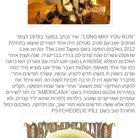
"
LONG MAY YOU RUN
", שיר נכתב במקור ב1976 לצמד
שהקים יאנג עם סטיב סטילס, היה אחד השירים שיצאו בתחילת
2012 באלבום הופעה בשם
Live on Air: The Lost Tapes
שהוקלט עשרים שנה קודם לכן ברדיו בבריטניה. שנה וקצת אחרי
האלבום הנפלא
LA NOISE
(שבו יאנג לבדו עם גיטרה) הוא נראה
כמו עוד אחד מאוספי הקלטות העבר שניל יאנג מוציא מידי כמה
שנים, כשאין לו משהו חדש להציע. עכשיו, עשרה חודשים אחרי,
מתברר שדווקא היו לו הרבה תכניות לשנה הזו. הוא איחד את
להקתו הוותיקה "סוס משוגע" אחרי עשר שנות הפסקה, הקליט
במהירות אלבום נוסטלגיה בשם "
AMERICANA
" בו חזר לשירים
עממיים אמריקניים שאהב בילדותו (למרות שהוא יליד קנדה), ולא
חלפו אלא ששה חודשים והוא חוזר שוב, עם הלהקה, באלבום כפול
מלא כל טוב בשם
PSYCHEDELIC PILL
.