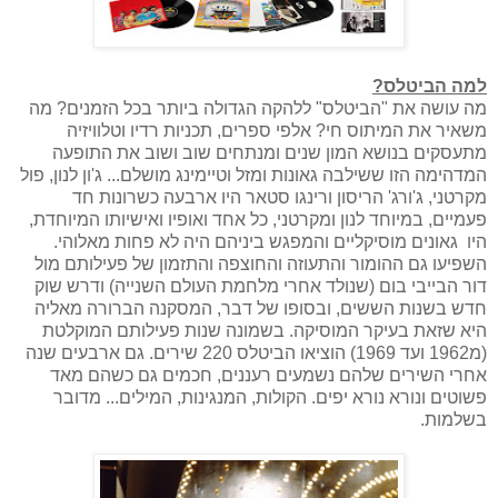
למה הביטלס?
מה עושה את "הביטלס" ללהקה הגדולה ביותר בכל הזמנים? מה
משאיר את המיתוס חי? אלפי ספרים, תכניות רדיו וטלוויזיה
מתעסקים בנושא המון שנים ומנתחים שוב ושוב את התופעה
המדהימה הזו ששילבה גאונות ומזל וטיימינג מושלם... ג'ון לנון, פול
מקרטני, ג'ורג' הריסון ורינגו סטאר היו ארבעה כשרונות חד
פעמיים, במיוחד לנון ומקרטני, כל אחד ואופיו ואישיותו המיוחדת,
היו גאונים מוסיקליים והמפגש ביניהם היה לא פחות מאלוהי.
השפיעו גם ההומור והתעוזה והחוצפה והתזמון של פעילותם מול
דור הבייבי בום (שנולד אחרי מלחמת העולם השנייה) ודרש שוק
חדש בשנות הששים, ובסופו של דבר, המסקנה הברורה מאליה
היא שזאת בעיקר המוסיקה. בשמונה שנות פעילותם המוקלטת
(מ1962 ועד 1969) הוציאו הביטלס 220 שירים. גם ארבעים שנה
אחרי השירים שלהם נשמעים רעננים, חכמים גם כשהם מאד
פשוטים ונורא נורא יפים. הקולות, המנגינות, המילים... מדובר
בשלמות.