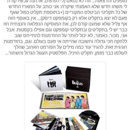
מופעים והרצאות... וזה לא נמאס (לי לפחות). אז הנה עכשיו קורה
לי משהו חדש שלא האמנתי שיקרה: אני כותב על המארז החדש
של כל תקליטי הביטלס המקוריים (+בתוספת תקליט כפול שאף
פעם לא יצא בתקליט אלא רק בקומפקט דיסק)... אין באוסף הזה
אף צליל שלא שמענו קודם לכן, את המוסיקה הנפלאה והנצחית הזו
כבר יש לי בתקליטים ובתקליטי קומפקט וגם אפילו בקסטות. אבל
אני, מכור, כאמור, לא יכול לוותר על ההזדמנות להתייחס שוב
ללהקה הכי גדולה וחשובה שהייתה אי פעם בעולם. וגם, בהזדמנות
חגיגית זאת, להגיד עוד כמה מילים על הפורמט האהוב שהלך
לעולמו כבר מזמן, תקליט הויניל. הפלסטיק העגול הגדול והשחור...