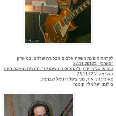
לקראת הופעת השקת אלבום הבכורה שלהם, במועדון
"בארבי" ב27.11.2012
הופיעו טל פרידמן ו"החתולים השמנים" בתכנית
מוזיקה היום
בגלי צה"ל 25.11.12
סאונד: דני אור, מני ציפל ודניאל שבתאי.
צילום: יעל אלין קוטנר.