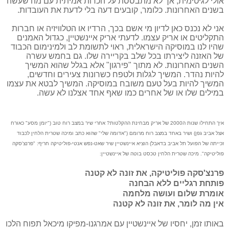
אולי לגיטימית, אך לא מתבססת על הכרות אמיתית עם מה שעשה
בשנים האחרונות. כלומר, קובעים דעה בלי לדעת את העובדות.
אני לא נכנס כאן לדיון מי אשם בכך, הרדיו או הטלוויזיה או חברות
התקליטים או אריק עצמו. לדעתי אריק איינשטיין, כגדול האמנים
שהיו לנו במוסיקה הישראלית, ראוי לתשומת לב ולמינימום הכבוד
של האזנה ליצירתו בכל שלב בקריירה שלו. גם בחמש עשרה
השנים האחרונות. לא מתוך "פירגון" אלא בגלל שהוא המשיך
להיות נהדר. המשיך לגלות ולטפח כשרונות צעירים וחדשים,
המשיך להיות בעל טעם משובח במוסיקה. המשיך לבטא את עצמו
במילים שלו או של אחרים כמו שאף אחד אצלנו לא עשה.
איך התחילו שנות ה2000 של אריק מבחינת ההקלטות? אחרי שיר במצב רוח טוב ("יומן מסע" כאורח
אצל אביב גפן) ושיר באחד במצב רוח מרומם ("אדומה שלי" שהוא כתב ומיכה שטרית הלחין לכבוד
זכייתה של הפועל תל אביב בדאבל) הוציא איינשטיין שיר שאט-נפש אנטי-פוליטיקה חריף: "פרנצ'סקה
פוליטיקה". מיכה שטרית הלחין טכסט בוטה של איינשטיין:
פרנצ'סקה פוליטיקה, את זונה לא קטנה
פותחת רגליים ללא הבחנה
אומרת שלום ועושה מלחמה
אין מה לומר, את זונה לא קטנה
באותו זמן, יחסיו של איינשטיין עם אמרגנו-מפיקו מיכאל תפוח הלכו