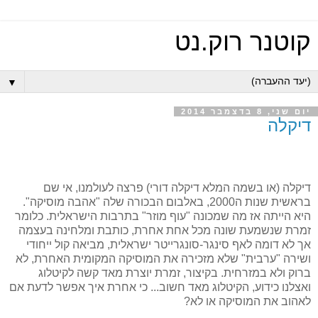
קוטנר רוק.נט
▼
יום שני, 8 בדצמבר 2014
דיקלה
דיקלה (או בשמה המלא דיקלה דורי) פרצה לעולמנו, אי שם
בראשית שנות ה2000, באלבום הבכורה שלה "אהבה מוסיקה".
היא הייתה אז מה שמכונה "עוף מוזר" בתרבות הישראלית. כלומר
זמרת שנשמעת שונה מכל אחת אחרת, כותבת ומלחינה בעצמה
אך לא דומה לאף סינגר-סונגרייטר ישראלית, מביאה קול ייחודי
ושירה "ערבית" שלא מזכירה את המוסיקה המקומית האחרת, לא
ברוק ולא במזרחית. בקיצור, זמרת יוצרת מאד קשה לקיטלוג
ואצלנו כידוע, הקיטלוג מאד חשוב... כי אחרת איך אפשר לדעת אם
לאהוב את המוסיקה או לא?