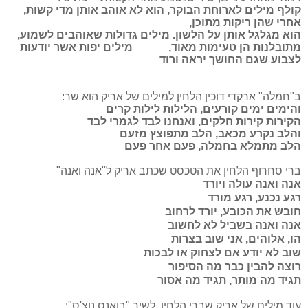
קולף מילים לארוחת הבוקר, הוא לא אוהב אותן מדי קשות,
אחרי שהן ריקות מתוכן,
הוא מגלגל אותן על הלשון. מילים גדולות שאוהבים לשמוע,
מתובלנות הן טעימות מאוד,
מילים יפות אשר יודעות
לצבוע שגם החושך יראה ורוד
ב"חמלה" ארקדי דוכין הלחין למילים של אריק הוא שר
:
והימים ימים קורעים, הלילות לילות קרים
הקירות קירות חלקים, ואנחנו לבד לגמרי לבד
והלב נקרע מכאב, הלב מתפוצץ מזעם
הלב מתמלא בחמלה, פעם אחר פעם
ברי סחרוף הלחין את הטכסט שכתב אריק ל"אנה ואנה"
אנה ואנה עולה ויורד
רגע נכנע, רגע מורד
חובש את הכובע, יורד לרחוב
אנה ואנה בשביל לא לחשוב
הו, אלוהים, אני שוב בצרות
שוב לא יודע אם לצחוק או לבכות
רוצה להבין כבר מה הסיפור
תגיד מה מותר, תגיד מה אסור
עוד מילים של אריק שברי הלחין, לשיר "
בואנס נוצ'ס":