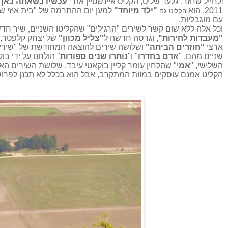
לחייל שחזר, גלעד שליט, הקליט איינשטיין את
"עכשיו כשאתה כאן"
ו
2011, הוא
"ילד מיוחד"
למען יום ההתרמה של "בית איזי ש
הקליט גם
עם מוגבליות.
וכל אלה ללא שום קשר לשירים "הרגילים" שהקליטו השניים, שיר חד
"מעבדות לחירות",
וגרסה חדשה ל
"צליל מכוון"
של יצחק קלפטר, 
ארצי
"חוזרים הביתה"
ושלושה שירים להוצאה המחודשת של "שירי 
שניים מהם, "
אדם בחדרו
" ו"
נותרו שנים ספורות
" הולחנו על ידי בו
השלישי, "
אמ
י" שהלחין עומר קליין בוקאטי עיבד. שלושת השירים הא
הקליט אמנם עוסקים במוות המתקרב, אבל הוא בכלל לא תכנן לפרוש