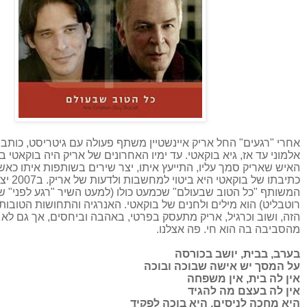
אחרי "רגעים" החל אריק איינשטיין משתף פעולה עם גיטריסט, כותב ו
אלמוני עד אז, גיא בוקאטי. עד ימיו האחרונים של אריק היה בוקאטי בן 
האיש שאריק סמך עליו, התייעץ איתו, יצר שירים בשותפות איתו כא
כתיבתו של בוקא
המשותף "כל הטוב שבעולם" שכמעט כולו (למעט השיר "רגע לפני" ש
רוטבליט) הוא מילים ולחנים של בוקאטי. האנרגיה והתחושות הטובות
הזה, ושוב וכרגיל, אריק מתעסק בפרטי, באהבה וביחסים, אך גם לא
מהסביבה בה הוא חי. פה אצלנו.
בערב, בבית, יושב בכורסה
על המסך יש אישה שבוכה ובוכה
אין לה בית, אין משפחה
אין לה בעצם מה להגיד
היא מחכה לניסים, היא בוכה לפקיד