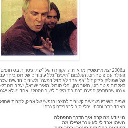
ב2006 יצא איינשטיין מהאווירה הקודרת של "שתי גיטרות בס תופי
פעולה עם פיטר רוט. האלבום "רגעים" כלל עיבודים של רוט ביחד עם 
של שמוליק צ'יזיק ז"ל "אף אחד לא מזיל דמעה" ולשירים חדשים שכתב
לאלבום פיטר רוט, מאור כהן, יהלי סובול, מאיר ישראל, יעקב רוטבליט, 
עצמו שהסתפק הפעם בכתיבת מילים לשיר נוסטלגי אחד "שלא ייגמר
שניים משיריו נשמעים קשורים למצבו הנפשי של אריק, למרות שהוא
האחד כתב והלחין יהלי סובול "פרידה קצרה"
מי יודע מה קרה איך הדרך התפתלה
משהו אבד לי לא זוכר אפילו מה
לפעמים בחלומות מעמקי התהומות