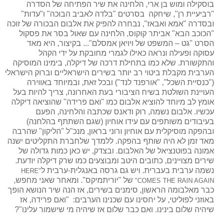
בוסקילה ומוש בן ארי, הלחינה את שיר הפתיחה של הסדרה
"רביעיית רן", שיחקה
בסרטים "בלדה לאביב הבוכה" ו"עדות"
ובסדרה "אמא ואבאז", נבחרה להפיק את אלבום הבכורה של זוכה
"הכוכב הבא" אביתר קוקוס, הלחינה עם שאול בסר את פסקול
הסרט "גט – המשפט של ויויאן אמסלם"... בקיצור, היא מאד
עסוקה ופעילה ונראה כאילו לגמרי מחובקת על ידי הקהל
והתקשורת. שלא כמו בתחילת דרכה של דיקלה, בימינו המוסיקה
הערבית מקבלת ביטוי רב יותר בשירים הישראליים וברוק הישראלי
("כנסיית השכל", "אורפנד לנד") ובכל זאת, ובמיוחד באווירה
העויינת השולטת בשיח הציבורי בעת האחרונה, צריך להיות בעל
אומץ לב מיוחד להוציא אלבום כמו "ואם פרידה" שהוציאה דיקלה
עכשיו. אלבום נשמה, רוק ודאנס שכתבה והלחינה, הפעם
בעיבודים משותפים עם עידו אוחיון (שגם השתתף בהלחנה)
ובהפקה מוסיקלית עם אוחיון ורוני בראון, מנכ"ל "הליקון" שהרבה
מאד זמן לא היה שותף בהפקה. ללמדך שלחברת התקליטים ישנה
אמונה בפוטנציאל של האלבום. ובצדק, יש כאן כמות גדולה של
שירים מצויינים, כתובים היטב ומבוצעים כמו שרק דיקלה יודעת.
נשמה ערבית בעברית. ויש גם גרסה באנגלית-ערבית ל
HERE
"
של "יוריתמיקס".
ומאחר שאני מחפש,
"
COMES THE RAIN AGAIN
כבר מאלבומה הראשון, סימנים בשירים, אז הנה שיר הנושא הופך
באוזני לפוליטי, על יחסינו עם שכנינו הערבים:
"ואם פרידה, אז
שיהיה שלום בינינו. ואם כבר שלום אז שיהיה מי שישמור עלינו"?