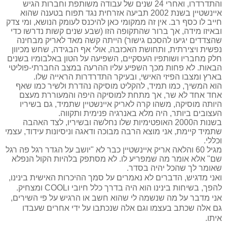
והתדרדרו, ואחרי 24 שנים של עבודה משותפת וחברות הגיש
איינשטיין בשנת 2002 תביעה אזרחית נגד תפוח בטענה שהוא
חייב לו כסף רב. אין זה ממקומי כאן להיכנס לעומק הנושא, ומי צדק
ובאיזו מידה, אך ברור שהתקופה הזו (שבע שנים קשות נדרשו כדי
שהצדדים יגיעו להסכם גישור) הייתה קשה מאד לאריק מבחינה
נפשית ויצירתית, ותחושת האכזבה, אולי אף הבגידה, שחש מכיוון
חלק מחבריו ושותפיו העסקיים, השפיעה על הטון באלבומיו בשנים
הבאות. לא פחות מכך השפיע עליו ההרעה במצב החברתי-פוליטי
בארץ ומצבו הפיזי האישי, ובעיקר התדרדרות הראייה שלו.
הוא המשיך, כמו תמיד, להקליט מוסיקה נהדרת ולשיר כמו שאף
אחד אחד לא שר, אך מתחת למוסיקה היפה והמעוררת מעצם
היותה מוסיקה, משהו קרה לאריק איינשטיין שתמיד, גם בשיריו
העצובים ביותר, היה מלא באנרגיה פנימית ותקווה.
בשנות ה2000 האופטימיות שלו נחלשה ובשיריו, לצד האהבה
שתמיד קיימת, אני מוצא הרבה מבוכה ודאגה וניסיונות עידוד, עצמי
וכללי.
מגיל 60 והלאה אריק איינשטיין כבר לא "יושב על הגדר רגל פה רגל
שם" אלא אומר מה שמפריע לו.
לא מסתפק בלהיות הקול הנפלא
שאומר לך שהכל יהיה בסדר.
ואני מדגיש, הדברים לא נאמרים על סמך ההיכרות האישית בינינו,
להפך, בשיחות בינינו הוא היה בדרך כלל חיובי ו
COOL
ומצחיק.
אני מדבר על מה שנשמה לי שהוא חשב או הרגיש על פי השירים,
גם אלה שכתב בעצמו וגם אלה שנכתבו על ידי אחרים שעבדו
איתו.