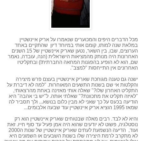
מכל הדברים היפים והמכוערים שנאמרו על אריק איינשטיין
במלאת שנה למותו, קומם אותי במיוחד דיון
שהתקיים באחד
הערוצים, שבו, בין השאר, נטען שאריק איינשטיין של 15 השנים
האחרונות היה מנותק מהמציאות הישראלית (הנה, עובדה, נאמר
שם, הוא לא הופיע בהפגנות המחאה החברתית!) ובתקליטיו
האחרונים אין התייחסות "למצב".
ישנה גם טענה מגוחכת שאריק איינשטיין בעצם פרש מיצירה
והקלטות אי שם בשנות התשעים המאוחרות. "למה לא דיברת על
התקליט האחרון שלו?" שאלה אותי מאזינה באחת מהרצאותי,
"לאיזה תקליט את מתכוונת?" שאלתי אותה. ל"יש בי אהבה" היא
הודיעה בכעס על כך שאני לא מבין כלום בנושא... ולך תסביר לה
שמאז 1995 הוציא אריק איינשטיין עוד שבעה אלבומים...
והיא לא לבד. רבים מאלה שבטוחים שאריק איינשטיין הוא רק
נוסטלגיה, פשוט לא יודעים שהוא היה אמן פעיל עד סוף חייו. זאת
ועוד,
הדיעה הנשמעת לעתים שאריק איינשטיין של שנות ה2000
לא מתקרב לרמת היצירה שלו בשנות השבעים או השמונים היא