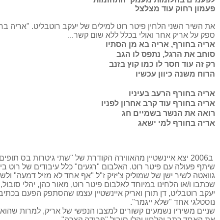
פעמון רחוק עוד מצלצל
את השיר השני הלחין פיטר רוט למילים של יעקב רוטבליט. "אריה בחו
ספק על אריק אחר ואולי בכלל ללא שום קשר...
אריה בחורף, אריה בא מן הסתיו
סוחב את הרגל, נתפס לו הגב
רק זה עוד חסר לו
כמו קוץ בזנב
הרוח משנה כיוון עכשיו
אריה בחורף הרעב בעיניו
אריה בחורף עוד קרב אחרון לפניו
רואה את הנשר בשמיים חג
אריה בחורף למי ישאג
ב2006 יצא איינשטיין מהאווירה הקודרת של "שתי גיטרות בס תופי
שיתף פעולה עם פיטר רוט. האלבום "רגעים" כלל עיבודים של רוט ב
גוואטה לשיר ישן של שמוליק צ'יזיק ז"ל "אף אחד לא מזיל דמעה" ול
שכתבו ו/או הלחינו במיוחד לאלבום פיטר רוט, מאור כהן, יהלי סובול,
יעקב רוטבליט, דן תורן ואריק איינשטיין עצמו שהסתפק הפעם בכתיב
נוסטלגי אחד "שלא ייגמר".
שניים משיריו נשמעים קשורים למצבו הנפשי של אריק, למרות שהוא
את האחד כתב והלחין יהלי סובול "פרידה קצרה"