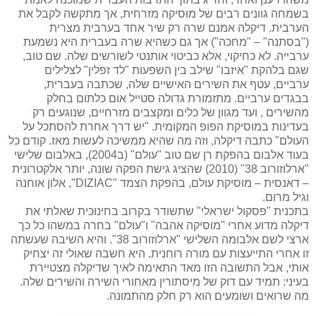
בשמחה גוונים רבים של מוסיקה מזרחית, אך מתקשה לקבל את
הערבית. דיקלה אמנם שרה רק שיר אחד בערבית מצרית
("בסתנה" – "מחכה") אך גם כשהיא שרה בעברית היא נשמעת
ערבייה. לא כחיקוי, אלא כביטוי אותנטי לשורשים שלה. שם טוב,
שגם בלהקת "איזבו" שילב בין השפעות "לד זפלין" לצלילים
ערביים, עטף את השירים האישיים שלה, שכתבה בעברית,
בבגדים ערביים. מתזמורת גדולה סטייל אום כלתום בחלק
מהשירים , ועד מגוון של כלים ומקצבים מזרחיים, שנוגעים רק
בעדינות במוסיקת הפופ המקומית. "יש דרך אחרת להסתכל על
העולם" כתבה דיקלה, וזה מה שהיא ממשיכה לעשות מאז. קודם כל
בעוד אלבום בהפקת רן שם טוב "עולם" (ב2004), באלבום שלישי
"ארלוזורוב 38" (2010) שהציג גישת הפקה שונה, יותר אלקטרונית
– דאנסית – מוסיקת עולם, בהפקת הצמד "
DIZIAC
", אלון אוחנה
וגיל מרום.
בתכנית "פסקול ישראלי" שתשודר בקרוב בחינוכית שאלתי את
דיקלה מדוע אחרי "מוסיקה אהבה" ו"עולם" בחרה במשהו כל כך
ארצי לשם אלבומה השלישי "ארלוזורוב 38". והיא השיבה שעשתה
זו אחרי התייעצות עם מורה רוחנית. היא חשבה שאולי זה יצחיק
אותי, אבל התשובה הזו מאד התאימה לאיך שדיקלה מצטיירת
בעיני: תמיד עם דוק של מיסתורין מאחורי השירה והשירים שלה.
מה שרואים ושומעים הוא רק חלק מהתמונה.