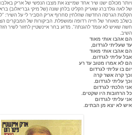
ויותר מכולם ישנו שיר אחד שמייצג את מצבו הנפשי של אריק באלבום
של לאה גולדברג שאריק הקליט בלחן שונה (של מיקי גבריאלוב)
בראש
הקלטת הגרסה החדשה שהלחין סחרוף אריק הסביר לי על השיר: "ל
בשלב מאוחר של חייה רדופה ומושפלת. הביקורות של המבקרים
הצע
השיב.
הם אהבו אותי מאוד
עד שעליתי לגרדום
,
הם אהבו אותי מאוד
אבל עליתי לגרדום
.
הם לא אמרו מטוב עד רע
יום בו עליתי לגרדום
וכך קרה אשר קרה
וכך עליתי לגרדום
.
אני הלכתי לגרדום
כל הרחובות היו שקטים
.
אני עליתי לגרדום
איש לא יצא מן הבתים
.