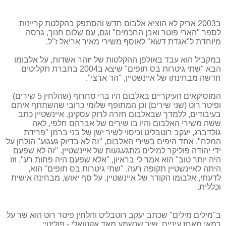
ב2003 אריק לא הוציא אלבום חדש והסתפק בהקלטת קריינות
לספר "הארי פוטר ואבן החכמים" וגם, עם שלום חנוך, גרסה
מיוחדת ל"אגדת דשא" לאוסף משירי מאיר אריאל ז"ל.
במקביל הוא עבד באולפן ההקלטות של יזהר אשדות, על אלבומו
הבא "שתי גיטרות בס תופים" שיצא ב2004 בחברת תקליטים
חדשה מבחינתו של איינשטיין, "הד ארצי".
המוסיקאים העיקריים באלבום היו ברי סחרוף (שהלחין 5 שירים)
ופיטר רוט (שני שירים) וכן המתופף שלומי כרובי שהשתתף איתם
בעיבודים, ללמדך שבאלבום חזרה לרוק עסקינן. איינשטיין כתב
ששה משירי האלבום והיו בו שירים של אברהם חלפי, לאה
גולדברג, יעקב רוטבליט וכיסוי לשיר ישן של בני ברמן "פרידת
המלח". אחד היפים בשירי האלבום, "זה לא בדיוק געגוע" הולחן על
ידי יהודה פוליקר למילים מתגעגעות של איינשטיין. "זה לא שפעם
היה יותר טוב" הוא אמר לי בראיון, "אלא שפעם היה פחות רע". וזו
היתה לאיינשטיין תקופה רעה. "שתי גיטרות בס תופים" הוא,
לדעתי, אלבומו הקודר של איינשטיין. על סף יאוש, מבחינה אישית
וכללית.
ב"מילים מילים" שכתב יעקב רוטבליט והלחין פיטר רוט הוא שר על
רמאי מאחז עיניים, שיר שנשמע מאד אקטואלי - פוליטי
: