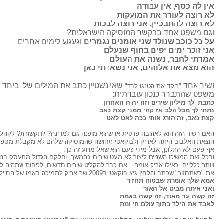
אין לה כסף, אין עבודה
לא רוצה לעורר את המועקות
לא רוצה להתבכיין, אני רוצה לבכות
וגם משפט אחד בהקשר המוסיקה הישראלית?
על כל כוכב שנולד שני אומנים נגמרים
וגעגוע לימים אחרים
אני זוכר ימים יפים בחוף שנעלם
אמרתי לחבר, נשנה את העולם
הוא מצא את אלוהים, אני נשארתי כאן
ושיר אחד
שאיינשטיין כתב את המילים שלו ביחד ע
"רוקד את הטנגו לבד"
משפט שהתברר כנכון עובדתית:
כתבתי לך מיליון שירים וזה יהיה האחרון
נתתי לך מכל הלב אז קחי ממני קצת כאב
קצת כאב, זה הורג אותי ככה לאט לאט
האם השיר הזה הוא לאהובה פרטית או שהוא מופנה גם למדינה? לתקשורת? לקהל?
הוצאת האלבום היתה לאריק ולבוקאטי תחושה שהמוסיקה שלהם לא מקבלת מספיק
אף פעם לא התלונן, אבל מידי פעם הוא שאל מדוע זה כך.
ובכל זאת המשיכו השניים ליצור לא מעט שירים בהמשך, וחלקם הגדול מתעסק בנו
ויותר כלליים. כאילו אריק אומר... אם כבר להקליט שירים חדשים, לפחות שתהיה ל
את "כשתחזור" שכתב והלחין גיא בוקאטי ב2009 שר אריק לתמיכה באמו של החייל הנעדר גיא חבר.
אמא שלך אומרת שבטוח תחזור
ואני איתה מביט אל האור
זה קשה עד מאוד, זה קשה באמת
לאבד את הילד בתוך עולם חי ומת