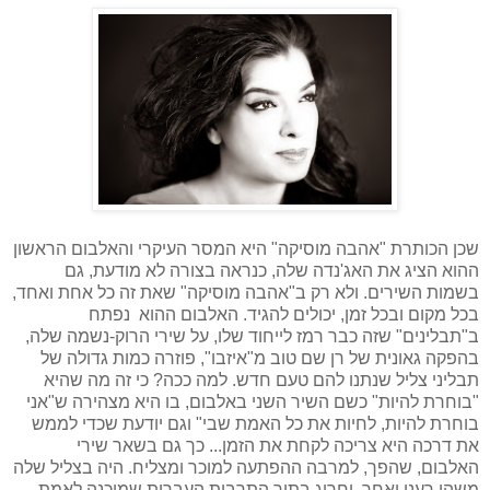
שכן הכותרת "אהבה מוסיקה" היא המסר העיקרי והאלבום הראשון
ההוא הציג את האג'נדה שלה, כנראה בצורה לא מודעת, גם
בשמות השירים. ולא רק ב"אהבה מוסיקה" שאת זה כל אחת ואחד,
בכל מקום ובכל זמן, יכולים להגיד. האלבום ההוא
נפתח
ב"תבלינים" שזה כבר רמז לייחוד שלו, על שירי הרוק-נשמה שלה,
בהפקה גאונית של רן שם טוב מ"איזבו", פוזרה כמות גדולה של
תבליני צליל שנתנו להם טעם חדש. למה ככה? כי זה מה שהיא
"בוחרת להיות" כשם השיר השני באלבום, בו היא מצהירה ש"אני
בוחרת להיות, לחיות את כל האמת שבי" וגם יודעת שכדי לממש
את דרכה היא צריכה לקחת את הזמן... כך גם בשאר שירי
האלבום, שהפך, למרבה ההפתעה למוכר ומצליח. היה בצליל שלה
משהו רענן ואחר, וחריג בתוך התרבות העברית שמוכנה לאמת