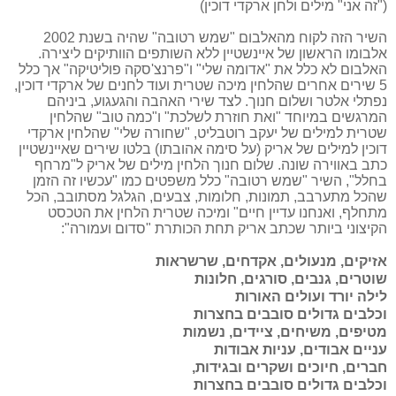
("זה אני" מילים ולחן ארקדי דוכין)
השיר הזה לקוח מהאלבום "שמש רטובה" שהיה בשנת 2002
אלבומו הראשון של איינשטיין ללא השותפים הוותיקים ליצירה.
האלבום לא כלל את "אדומה שלי" ו"פרנצ'סקה פוליטיקה" אך כלל
5 שירים אחרים שהלחין מיכה שטרית ועוד לחנים של ארקדי דוכין,
נפתלי אלטר ושלום חנוך. לצד שירי האהבה והגעגוע, ביניהם
המרגשים במיוחד "ואת חוזרת לשלכת" ו"כמה טוב" שהלחין
שטרית למילים של יעקב רוטבליט, "שחורה שלי" שהלחין ארקדי
דוכין למילים של אריק (על סימה אהובתו) בלטו שירים שאיינשטיין
כתב באווירה שונה. שלום חנוך הלחין מילים של אריק ל"מרחף
בחלל", השיר "שמש רטובה"
כלל משפטים כמו "
עכשיו זה הזמן
שהכל מתערבב, תמונות, חלומות, צבעים, הגלגל מסתובב, הכל
מתחלף, ואנחנו עדיין חיים"
ומיכה שטרית הלחין את הטכסט
הקיצוני ביותר שכתב אריק תחת הכותרת "ס
דום ועמורה
":
אזיקים, מנעולים, אקדחים, שרשראות
שוטרים, גנבים, סורגים, חלונות
לילה יורד ועולים האורות
וכלבים גדולים סובבים בחצרות
מטיפים, משיחים, ציידים, נשמות
עניים אבודים, עניות אבודות
חברים, חיוכים ושקרים ובגידות
,
וכלבים גדולים סובבים בחצרות