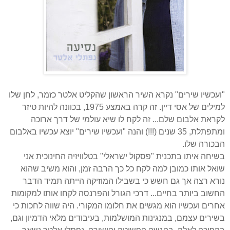
"ועכשיו שירים" נקרא השיר הראשון שהקליט אלטר כזמר, לחן שלו
למילים של אסי דיין. זה קרה באמצע 1975, בכוונה להיות טיזר
לקראת אלבום שלם... זה לקח לו שיא עולמי של דרך ארוכה
ומתפתלת, 35 שנים (!!!) והנה "ועכשיו שירים" יוצא עכשיו באלבום
הבכורה שלו.
בשיחה איתו בתכנית "פסקול ישראלי" בטלוויזיה החינוכית אני
שואל אותו כמובן למה לקח כל כך הרבה זמן, והוא משיב שהוא
נורא רצה אך גם חשש כי בשבילו המוזיקה הייתה תמיד הדבר
החשוב ביותר בחיים... דרכי הגורל והפרנסה לקחו אותו למקומות
אחרים ועכשיו הוא מגשים את חלומו המקורי. היה שווה לחכות כי
בשירים עצמם, במנגינות המושלמות, בעיבודים מלאי הדמיון וגם,