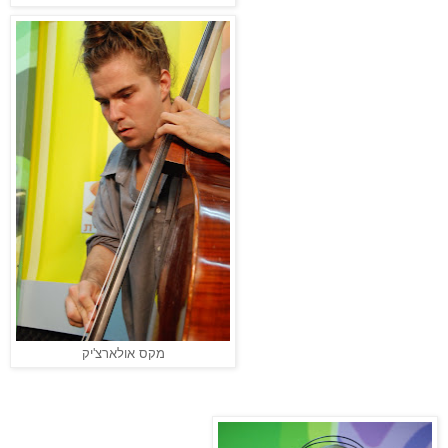
מקס אולארצ'יק