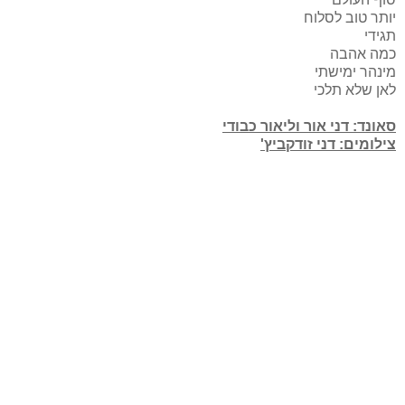
יותר טוב לסלוח
תגידי
כמה אהבה
מינהר ימישתי
לאן שלא תלכי
סאונד: דני אור וליאור כבודי
צילומים: דני זודקביץ'