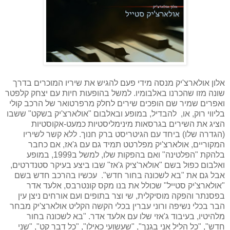
אלון אולארצ'יק מנסה מידי פעם להגיש את שיריו המוכרים בדרך
שונה מזו שהכרנו באלבומיו. למשל בהופעות חיות עם יצחק קלפטר
ואפרים שמיר שם הופכים שירים לחלק מרפרטואר של הרכב קולי
בליווי רוק, או, להבדיל, במופע ובאלבום "אולארצ'יק בשקט" ששבו
הציג את השירים בגרסאות מינימליסטיות כמעט-אקוסטיות
(הגדרה שלו) ביחד עם הגיטריסט ברק חנוך. ללא קשר לשיריו
המקוריים, אולארצ'יק מפלרטט תמיד גם עם ג'אז, אם כחבר
בלהקת "הפלטינה" ואם בהפקות שלו, למשל ב1999, במופע
ואלבום כפול בשם "אולאר'ציק ג'אז" שבו ביצע בעיקר סטנדרטים,
אבל גם את "בא לשכונה בחור חדש". עכשיו בהרכב חדש בשם
"אולארצ'יק סטייל" שכולל את בנו מקס קונטרבס, אלעד אדר
בפסנתר והפקה מוסיקלית, שי וצר בתופים ועם אורחים ניצן עין
הבר בכלי נשיפה ורוני עברין בכלי הקשה הקליט אולארצ'יק מבחר
מלהיטיו, בעיבוד ג'אזי שלו עם אלעד אדר. "בא לשכונה בחור
חדש", "כל הליל אני בגנך", "שעשועי כאילו", "כל דבר קט", "שני