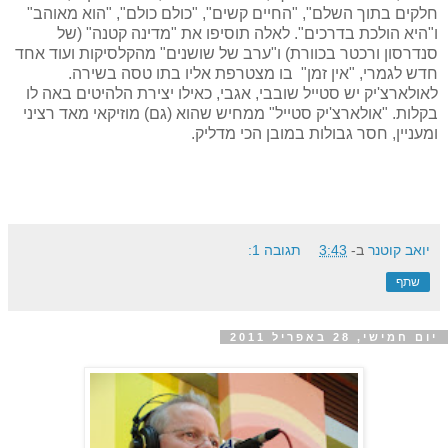
חלקים בתוך השלם", "החיים קשים", "כולם כולם", "הוא מאוהב"
ו"היא הולכת בדרכים". לאלה תוסיפו את "מדינה קטנה" (של
סנדרסון ורכטר בכוורת) ו"ערב של שושנים" מהקלסיקות ועוד אחד
חדש לגמרי, "אין זמן" בו מצטרפת אליו בתו טסה בשירה.
לאולארצ'יק יש סטייל שובבי, אגבי, כאילו יצירת הלהיטים באה לו
בקלות. "אולארצ'יק סטייל" ממחיש שהוא (גם) מוזיקאי מאד רציני
ומעניין, חסר גבולות במובן הכי מדליק.
יואב קוטנר
ב-
3:43
תגובה 1:
שתף
יום חמישי, 28 באפריל 2011