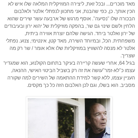
מאד מוכרים... ובכל זאת, ליצירה המוזיקלית המלאה שלו איש לא
הכין אותך. כן, כפי שהבנת, אני מתכוון לנפתלי אלטר ולאלבום
הבכורה שלו "נסיעה". אוסף מרגש של ארבעה עשר שירים שהוא
הלחין ולשם שינוי גם שר, בהפקה מוזיקלית של יהוא ירון ובעיבודים
של ירון ואלטר ביחד. הגישה שלהם יוצרת אווירה ביתית,
משפחתית. הכל, ובמיוחד השירה, מאד קטן, אינטימי, צנוע. נפתלי
אלטר לא מנסה להשוויץ במוזיקליות שלו אלא אומר / שר רק מה
שצריך.
בגיל 64, אחרי שעשה קריירה בעיקר בתחום הקולנוע, הוא שמגדיר
עצמו כ"לא-זמר"עושה את זה רק בשביל הביטוי האישי, ההנאה,
העניין עצמו, ללא קשר למידת ההתאמה של השירים למה שקורה
מסביב. הוא בשלו, וגם לכן האלבום הזה כל כך מקסים.