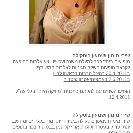
שירי מימון ושמעון בוסקילה
מופיעים ביחד כבר למעלה משנה ועכשיו יוצא אלבום ההופעה
לקראת הופעות השקה חגיגיות לאלבום המשותף:
ב30.4.2011 בהיכל הרבות בראשון לציון
ב2.6.2011 באמפיתיאטרון קיסריה
הופיעו השניים עם להקתם בתכנית "מוזיקה היום" בגלי צה"ל
10.4.2011
שירי מימון ושמעון בוסקילה
שירי מימון ושמעון בוסקילה בשירה, יוסי מור בקלידים ומחשב,
יונתן פריג' בגיטרה וקולות, אורי קליינמן בבס, ניר בכר בתופים
סוף העולם