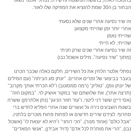
בהפוכה לאלה, בהגשה הפשוטה והישירה, נפתלי אלטר נשאר
הבחור בן ה30 שמת להוציא את המוזיקה שלו לאור.
זה שיר נסיעה אחרי שנים שלא נסעתי
אחרי יותר זמן שהייתי מקצוען
שהייתי נאמן
שהייתי, לא הייתי
זה שיר נסיעה אחרי שנים שרק חניתי
(מתוך "שיר נסיעה", מילים אשכול נבו)
נפתלי אלטר הלחין את כל השירים, חלקם כאלה שכבר הכרנו
בעבר בביצועי של זמרים אחרים. "יונתן סע הביתה" (עם המילים
של יונתן גפן), "טוליק" (רמה סמסונוב) ו"לא הכרתי אותך מקרוב"
(תרצה אתר), את שלושתם שר במקור אושיק לוי. "במקום הזה"
(אסי דיין) ששר דני ליטני, ו"עוד חוזר הניגון" (נתן אלתרמן) ששרה
בשנות השבעים נירה גל ועשרים שנה אחרי הפליא לחדש ברי
סחרוף. לצידם שירים חדשים או לפחות פחות מוכרים בלחניו,
"אבל כולם" (אהוד מנור), "הכי רוחני" ו"היא לא יוצאת לו" (אשכול
נבו), "הרי את מותרת לכל אדם" (דויד אבידן), "אנשי המאדים"