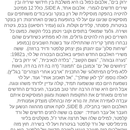
ירוק בים", אלבום כפול בו היא משלבת בין חידושי שיריה ובין
שירים חדשים לגמרי. אלבום אחד,
SIDE A
, כולל 12 ממיטב
להיטיה בהפקה מוסיקלית של רון בונקר ובעיבודים משותפים עם
מוסיקאים שניגנו עם יעל לוי בהופעות בשנים האחרונות: רון בונקר
בגיטרות, פסנתר, קלידים וקולות. ג'נגו (עמיר רוסיאנו) בבס, גיטרה
ושירה. גלעד שמואלי בתופים וקובי ויטמן בכלי הקשה. כמעט כל
השירים כאן היו להיטים גדולים, וזה לא מפתיע כשיודעים שהם
נבחרו מתוך קרירה שהתחילה עוד בשנות השבעים (במופע
"שיחות סלון" עם יהונתן גפן יצחק קלפטר ודויד ברוזה). ששה
משירי האלבום החדש הופיעו באלבום הבכורה של לוי, ב1982:
"נערה גבוהה", "גשם הקשב", "בלדה לנאיבית", "אי ירוק בים",
"ניחושים של ים" וכמובן גם "תמונה" (דה בה דה בה דה, האות
ללא-מילים המיתולוגי של התכנית "ארבע אחרי הצהרים" בגל"ץ).
לאלה נוספו "לך לאן שתלך", "אל תאכזב אותי" ועוד. יעל לוי
נשמעת היום כמו שנשמעה תמיד, קולה עדיין ילדותי משהו ונוגה.
אבל היום היא שרה הרבה יותר טוב מבעבר, העיבודים החדשים
זורמים ומאחדים את התקופות השונות ומגוון המוסיקאים איתם
עבדה לאמירה אחת. זה נורא יפה ובהחלט מוצדק אמנותית.
האלבום השני בחבילה,
SIDE B
, לוקח אותנו מההווה הנשען על
העבר אל עבר העתיד: ישנם בו ששה לחנים חדשים של ורד
קלפטר, למילים שלה ושל תרצה אתר ז"ל, מוקלטים בליווי
מינימליסטי של ורד קלפטר בגיטרות ויעל לוי בשירה. חוץ מזה
שהאלבום הזה מעורר געגוע ליצירה חדשה של קלפטר, הוא גם