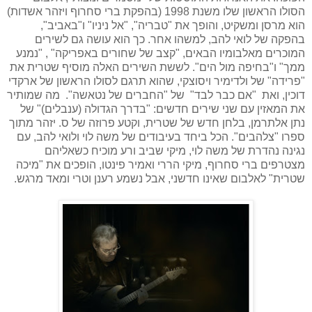
הסולו הראשון שלו משנת 1998 (בהפקת ברי סחרוף ויזהר אשדות)
הוא מרסן ומשקיט, והופך את "טבריה", "אל ניניו" ו"באביב",
בהפקה של לואי להב, למשהו אחר. כך הוא עושה גם לשירים
המוכרים מאלבומיו הבאים, "קצב של שחורים באפריקה" , "נמנע
ממך" ו"בחיפה מול הים". לששת השירים האלה מוסיף שטרית את
"פרידה" של ולדימיר ויסוצקי, שהוא תרגם לסולו הראשון של ארקדי
דוכין, ואת "אם כבר לבד" של "החברים של נטאשה". מה שמותיר
את המאזין עם שני שירים חדשים: "בדרך הגדולה (ענבלים)" של
נתן אלתרמן, בלחן חדש של שטרית, וקטע פרוזה של ס. יזהר מתוך
ספרו "צלהבים". הכל ביחד בעיבודים של משה לוי ולואי להב, עם
נגינה נהדרת של משה לוי, מיקי שביב ורע מוכיח כשאליהם
מצטרפים ברי סחרוף, מיקי הררי ואמיר פינטו, הופכים את "מיכה
שטרית" לאלבום שאינו חדשני, אבל נשמע רענן וטרי ומאד מרגש.