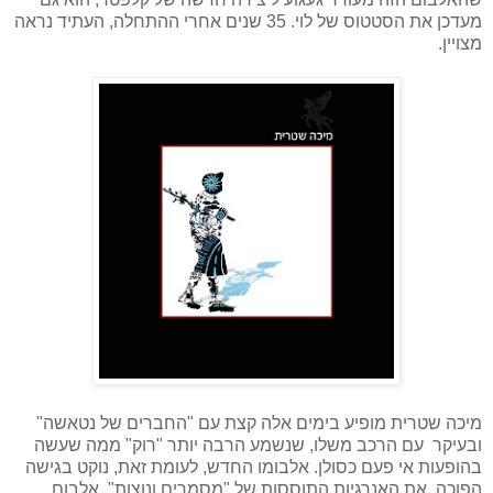
מעדכן את הסטטוס של לוי. 35 שנים אחרי ההתחלה, העתיד נראה
מצויין.
מיכה שטרית מופיע בימים אלה קצת עם "החברים של נטאשה"
ובעיקר עם הרכב משלו, שנשמע הרבה יותר "רוק" ממה שעשה
בהופעות אי פעם כסולן. אלבומו החדש, לעומת זאת, נוקט בגישה
הפוכה. את האנרגיות התוססות של "מסמרים ונוצות", אלבום