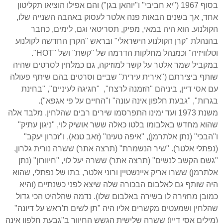
בסוף 1967 ("יא חביבי" ו"יוהאן בגן") והם אפילו הוציאו תקליטון
אחד, אך בשנים הבאות פנה אלטר לעסוק באהבה השנייה שלו,
הקולנוע. הוא היה במאי, מפיק, תסריטאי וגם, לימים, כחבר
בהנהלת "קרן הקולנוע הישראלי" ובראש "הקרן החדשה לקולנוע
וטלוויזיה" וכמנהל מחלקות הדרמה של "קשת" ושל "
HOT
".
במקביל שמר אלטר על קשר למוזיקה, גם כמלחין לסרטים שהיה
שותף ביצירתם ("אירית עירית" שביים וסרטים בהם שיתף פעולה
עם אסי דיין, ביניהם "הזמנה לרצח", "חגיגה לעיניים", "בחינת
בגרות", "גבעת חלפון אינה עונה" ו"החיים על פי אגפא").
משנת 1973 ועד ימינו התפרסמו שירים רבים שהלחין. מלבד אלה
שהוא מחדש באלבומו בלטו כאלה ששר אושיק לוי, "ניגון עתיק"
ו"הבכי" (נתן אלתרמן), "איפה טעינו" (זאב טנא), ו"זכרון יעקב"
(נפתלי אלטר). "שיר הנשמרת" (תרצה אתר) ששרה נורית גלרון,
"גשם הקשב לנשים" (תרצה אתר) ששרה יעל לוי, "חיוורון" (נתן
אלתרמן) ששרו אריק איינשטיין ורוני אלטר, בתו של נפתלי, שהוא
היה שותף גם לאלבום הבכורה שלה שיצא לפני כשנתיים (והיא
כמובן מחזירה לו בשירה באלבום שלו). נדמה שהלהיט הכי גדול
שהלחין ושמעטים מקשרים אליו היה "תן לשים ת'ראש על דיונה"
(מילים אסי דיין) ששרה שלישית הגשש החיוור ב"גבעת חלפון אינה