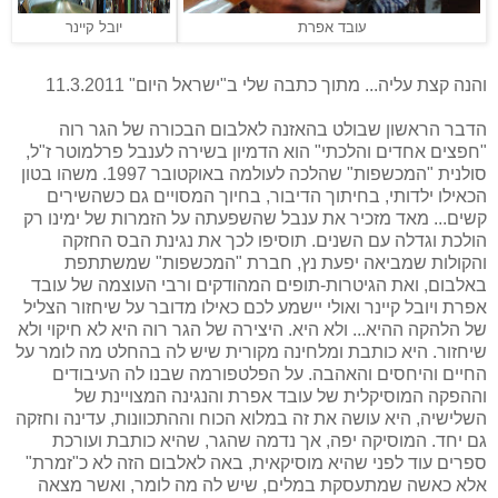
עובד אפרת
יובל קיינר
והנה קצת עליה... מתוך כתבה שלי ב"ישראל היום" 11.3.2011
הדבר הראשון שבולט בהאזנה לאלבום הבכורה של הגר רוה
"חפצים אחדים והלכתי" הוא הדמיון בשירה לענבל פרלמוטר ז"ל,
סולנית "המכשפות" שהלכה לעולמה באוקטובר 1997. משהו בטון
הכאילו ילדותי, בחיתוך הדיבור, בחיוך המסויים גם כשהשירים
קשים... מאד מזכיר את ענבל שהשפעתה על הזמרות של ימינו רק
הולכת וגדלה עם השנים. תוסיפו לכך את נגינת הבס החזקה
והקולות שמביאה יפעת נץ, חברת "המכשפות" שמשתתפת
באלבום, ואת הגיטרות-תופים המהודקים ורבי העוצמה של עובד
אפרת ויובל קיינר ואולי יישמע לכם כאילו מדובר על שיחזור הצליל
של הלהקה ההיא... ולא היא. היצירה של הגר רוה היא לא חיקוי ולא
שיחזור. היא כותבת ומלחינה מקורית שיש לה בהחלט מה לומר על
החיים והיחסים והאהבה. על הפלטפורמה שבנו לה העיבודים
וההפקה המוסיקלית של עובד אפרת והנגינה המצויינת של
השלישיה, היא עושה את זה במלוא הכוח וההתכוונות, עדינה וחזקה
גם יחד. המוסיקה יפה, אך נדמה שהגר, שהיא כותבת ועורכת
ספרים עוד לפני שהיא מוסיקאית, באה לאלבום הזה לא כ"זמרת"
אלא כאשה שמתעסקת במלים, שיש לה מה לומר, ואשר מצאה