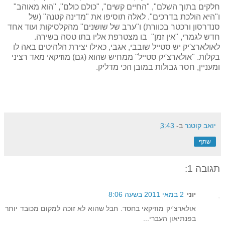
חלקים בתוך השלם", "החיים קשים", "כולם כולם", "הוא מאוהב"
ו"היא הולכת בדרכים". לאלה תוסיפו את "מדינה קטנה" (של
סנדרסון ורכטר בכוורת) ו"ערב של שושנים" מהקלסיקות ועוד אחד
חדש לגמרי, "אין זמן" בו מצטרפת אליו בתו טסה בשירה.
לאולארצ'יק יש סטייל שובבי, אגבי, כאילו יצירת הלהיטים באה לו
בקלות. "אולארצ'יק סטייל" ממחיש שהוא (גם) מוזיקאי מאד רציני
ומעניין, חסר גבולות במובן הכי מדליק.
יואב קוטנר
ב-
3:43
שתף
תגובה 1:
יוני
2 במאי 2011 בשעה 8:06
אולארצ'יק מוזיקאי בחסד. חבל שהוא לא זוכה למקום מכובד יותר
בפנתיאון העברי...