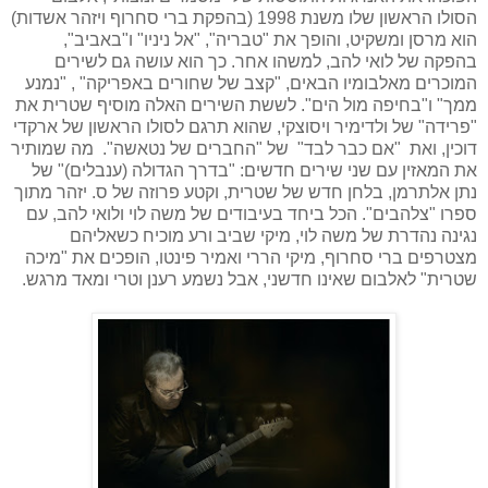
הסולו הראשון שלו משנת 1998 (בהפקת ברי סחרוף ויזהר אשדות)
הוא מרסן ומשקיט, והופך את "טבריה", "אל ניניו" ו"באביב",
בהפקה של לואי להב, למשהו אחר. כך הוא עושה גם לשירים
המוכרים מאלבומיו הבאים, "קצב של שחורים באפריקה" , "נמנע
ממך" ו"בחיפה מול הים". לששת השירים האלה מוסיף שטרית את
"פרידה" של ולדימיר ויסוצקי, שהוא תרגם לסולו הראשון של ארקדי
דוכין, ואת "אם כבר לבד" של "החברים של נטאשה". מה שמותיר
את המאזין עם שני שירים חדשים: "בדרך הגדולה (ענבלים)" של
נתן אלתרמן, בלחן חדש של שטרית, וקטע פרוזה של ס. יזהר מתוך
ספרו "צלהבים". הכל ביחד בעיבודים של משה לוי ולואי להב, עם
נגינה נהדרת של משה לוי, מיקי שביב ורע מוכיח כשאליהם
מצטרפים ברי סחרוף, מיקי הררי ואמיר פינטו, הופכים את "מיכה
שטרית" לאלבום שאינו חדשני, אבל נשמע רענן וטרי ומאד מרגש.