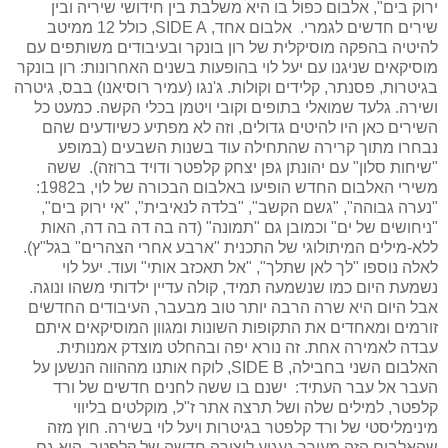
ירוק בים", אלבום כפול בו היא משלבת בין חידושי שיריה ובין
שירים חדשים לגמרי. אלבום אחד,
SIDE A
, כולל 12 ממיטב
להיטיה בהפקה מוסיקלית של רון בונקר ובעיבודים משותפים עם
מוסיקאים שניגנו עם יעל לוי בהופעות בשנים האחרונות: רון בונקר
בגיטרות, פסנתר, קלידים וקולות. ג'נגו (עמיר רוסיאנו) בבס, גיטרה
ושירה. גלעד שמואלי בתופים וקובי ויטמן בכלי הקשה. כמעט כל
השירים כאן היו להיטים גדולים, וזה לא מפתיע כשיודעים שהם
נבחרו מתוך קרירה שהתחילה עוד בשנות השבעים (במופע
"שיחות סלון" עם יהונתן גפן יצחק קלפטר ודויד ברוזה). ששה
משירי האלבום החדש הופיעו באלבום הבכורה של לוי, ב1982:
"נערה גבוהה", "גשם הקשב", "בלדה לנאיבית", "אי ירוק בים",
"ניחושים של ים" וכמובן גם "תמונה" (דה בה דה בה דה, האות
ללא-מילים המיתולוגי של התכנית "ארבע אחרי הצהרים" בגל"ץ).
לאלה נוספו "לך לאן שתלך", "אל תאכזב אותי" ועוד. יעל לוי
נשמעת היום כמו שנשמעה תמיד, קולה עדיין ילדותי משהו ונוגה.
אבל היום היא שרה הרבה יותר טוב מבעבר, העיבודים החדשים
זורמים ומאחדים את התקופות השונות ומגוון המוסיקאים איתם
עבדה לאמירה אחת. זה נורא יפה ובהחלט מוצדק אמנותית.
האלבום השני בחבילה,
SIDE B
, לוקח אותנו מההווה הנשען על
העבר אל עבר העתיד: ישנם בו ששה לחנים חדשים של ורד
קלפטר, למילים שלה ושל תרצה אתר ז"ל, מוקלטים בליווי
מינימליסטי של ורד קלפטר בגיטרות ויעל לוי בשירה. חוץ מזה
שהאלבום הזה מעורר געגוע ליצירה חדשה של קלפטר, הוא גם