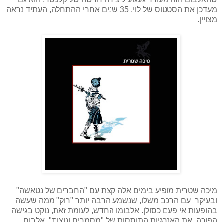
מעדכן את הסטטוס של לוי. 35 שנים אחרי ההתחלה, העתיד נראה
מצויין.
מיכה שטרית מופיע בימים אלה קצת עם "החברים של נטאשה"
ובעיקר עם הרכב משלו, שנשמע הרבה יותר "רוק" ממה שעשה
בהופעות אי פעם כסולן. אלבומו החדש, לעומת זאת, נוקט בגישה
הפוכה. את האנרגיות התוססות של "מסמרים ונוצות", אלבום