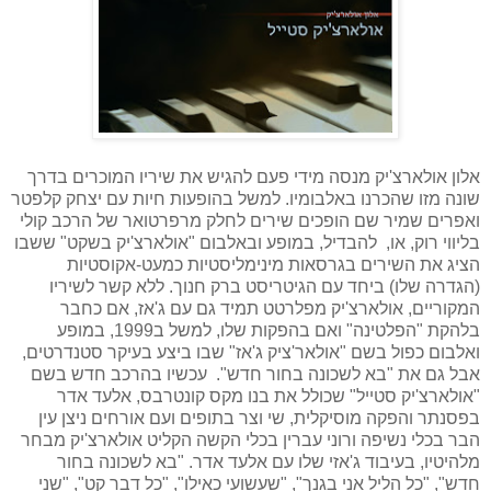
אלון אולארצ'יק מנסה מידי פעם להגיש את שיריו המוכרים בדרך
שונה מזו שהכרנו באלבומיו. למשל בהופעות חיות עם יצחק קלפטר
ואפרים שמיר שם הופכים שירים לחלק מרפרטואר של הרכב קולי
בליווי רוק, או, להבדיל, במופע ובאלבום "אולארצ'יק בשקט" ששבו
הציג את השירים בגרסאות מינימליסטיות כמעט-אקוסטיות
(הגדרה שלו) ביחד עם הגיטריסט ברק חנוך. ללא קשר לשיריו
המקוריים, אולארצ'יק מפלרטט תמיד גם עם ג'אז, אם כחבר
בלהקת "הפלטינה" ואם בהפקות שלו, למשל ב1999, במופע
ואלבום כפול בשם "אולאר'ציק ג'אז" שבו ביצע בעיקר סטנדרטים,
אבל גם את "בא לשכונה בחור חדש". עכשיו בהרכב חדש בשם
"אולארצ'יק סטייל" שכולל את בנו מקס קונטרבס, אלעד אדר
בפסנתר והפקה מוסיקלית, שי וצר בתופים ועם אורחים ניצן עין
הבר בכלי נשיפה ורוני עברין בכלי הקשה הקליט אולארצ'יק מבחר
מלהיטיו, בעיבוד ג'אזי שלו עם אלעד אדר. "בא לשכונה בחור
חדש", "כל הליל אני בגנך", "שעשועי כאילו", "כל דבר קט", "שני