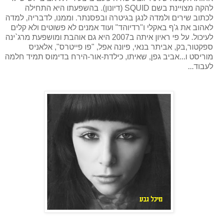
להקה מצויינת בשם SQUID (דיונון). בהשפעתו היא התחילה
לכתוב שירים ולמדה לנגן בגיטרה ובפסנתר. וממנו, לדבריה, למדה
לאהוב את ג'ף באקלי ו"רדיוהד" ועוד אמנים לא פשוטים ולא קלים
לעיכול. על פי ראיון איתה ב2007 היא גם אוהבת ומושפעת מרג`ינה
ספקטור,בק, אביתר בנאי, פיונה אפל, "פו פייטרס", אלאניס
מוריסט ו...אביב גפן, שאיתו, כילדת-אור-הירח בדימוס תמיד חלמה
לעבוד...