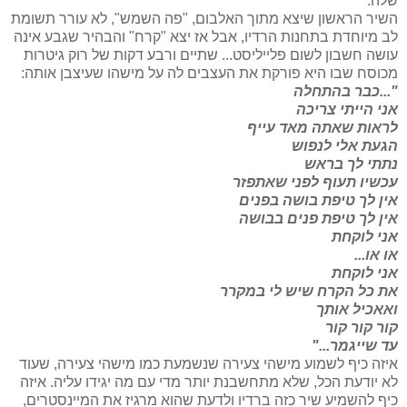
שלה.
השיר הראשון שיצא מתוך האלבום, "פה השמש", לא עורר תשומת
לב מיוחדת בתחנות הרדיו, אבל אז יצא "קרח" והבהיר שגבע אינה
עושה חשבון לשום פלייליסט... שתיים ורבע דקות של רוק גיטרות
מכוסח שבו היא פורקת את העצבים לה על מישהו שעיצבן אותה:
"...כבר בהתחלה
אני הייתי צריכה
לראות שאתה מאד עייף
הגעת אלי לנפוש
נתתי לך בראש
עכשיו תעוף לפני שאתפזר
אין לך טיפת בושה בפנים
אין לך טיפת פנים בבושה
אני לוקחת
או או...
אני לוקחת
את כל הקרח שיש לי במקרר
ואאכיל אותך
קור קור קור
עד שייגמר..."
איזה כיף לשמוע מישהי צעירה שנשמעת כמו מישהי צעירה, שעוד
לא יודעת הכל, שלא מתחשבנת יותר מדי עם מה יגידו עליה. איזה
כיף להשמיע שיר כזה ברדיו ולדעת שהוא מרגיז את המיינסטרים,