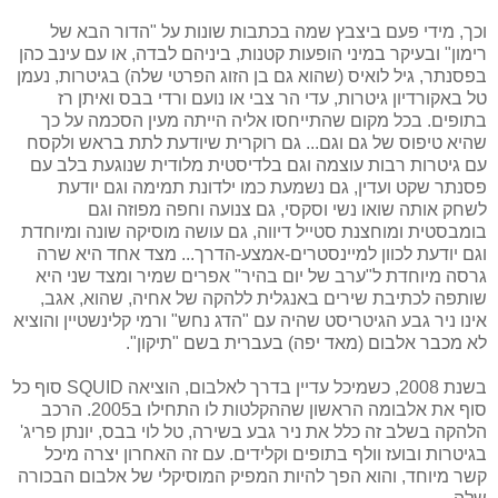
וכך, מידי פעם ביצבץ שמה בכתבות שונות על "הדור הבא של
רימון" ובעיקר במיני הופעות קטנות, ביניהם לבדה, או עם עינב כהן
בפסנתר, גיל לואיס (שהוא גם בן הזוג הפרטי שלה) בגיטרות, נעמן
טל באקורדיון גיטרות, עדי הר צבי או נועם ורדי בבס ואיתן רז
בתופים. בכל מקום שהתייחסו אליה הייתה מעין הסכמה על כך
שהיא טיפוס של גם וגם... גם רוקרית שיודעת לתת בראש ולקסח
עם גיטרות רבות עוצמה וגם בלדיסטית מלודית שנוגעת בלב עם
פסנתר שקט ועדין, גם נשמעת כמו ילדונת תמימה וגם יודעת
לשחק אותה שואו נשי וסקסי, גם צנועה וחפה מפוזה וגם
בומבסטית ומוחצנת סטייל דיווה, גם עושה מוסיקה שונה ומיוחדת
וגם יודעת לכוון למיינסטרים-אמצע-הדרך... מצד אחד היא שרה
גרסה מיוחדת ל"ערב של יום בהיר" אפרים שמיר ומצד שני היא
שותפה לכתיבת שירים באנגלית ללהקה של אחיה, שהוא, אגב,
אינו ניר גבע הגיטריסט שהיה עם "הדג נחש" ורמי קלינשטיין והוציא
לא מכבר אלבום (מאד יפה) בעברית בשם "תיקון".
בשנת 2008, כשמיכל עדיין בדרך לאלבום, הוציאה SQUID סוף כל
סוף את אלבומה הראשון שההקלטות לו התחילו ב2005. הרכב
הלהקה בשלב זה כלל את ניר גבע בשירה, טל לוי בבס, יונתן פריג'
בגיטרות ובועז וולף בתופים וקלידים. עם זה האחרון יצרה מיכל
קשר מיוחד, והוא הפך להיות המפיק המוסיקלי של אלבום הבכורה