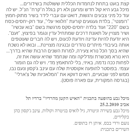
קצת בועט בתחת לנחמדות הכללית ששולטת בשידורים...
מיכל גבע היא קול חדש ומרענן ולא רק בגלל ה"קרח" הנ"ל. יש לה
עוד כל מיני צבעים ורגשות, דואט עם עברי לידר בשיר מתוק-חמוץ
"רומנטי", בלדת געגועים קורעת "הלוואי עלי", עוד רוק-יחסים-כסח
בשם "220" ועוד בלדה יחסים-סקס מרגשת בשם "בוא עכשיו"
ושיר מצויין על תאונת דרכים שמתחיל עדין ונגמר בפיצוץ, "זעם".
היא יודעת להיות עדינה ויודעת לכעוס, ויש לה חברים שעוטפים
אותה בעיבודי מיתרים נהדרים ובנגינה מצויינת... ובואו לא נשכח
שהיא בסך הכל נורא צעירה, למרות השנים הרבות שהיא בדרך...
היא נורא מוכשרת ומדליקה ומה שנחמד שהיא עושה את זה,
לפחות ככה נדמה, באיזי, בלי להתאמץ מדי. ויש לה גם הומור
עצמי. בפוסטר להופעה אקוסטית שלה עם עינב ג'קסון ונעם נבו,
ממש לפני שבועיים, רואים דווקא את "המלאכיות של צ'ארלי"
(בגרסה המקורית, עם פארה פוסט).
מיכל גבע בהופעה בתכנית "האיש הקטן מהרדיו" ברדיו תל
אביב 25.2.2010
מיכל גבע בשירה וגיטרה, גיל לואיס בגיטרה וקולות, עינב ג'קסון כהן
בקלידים,
נועם ורדי בבס, איתן רז בתופים.
השירים בתכנית: