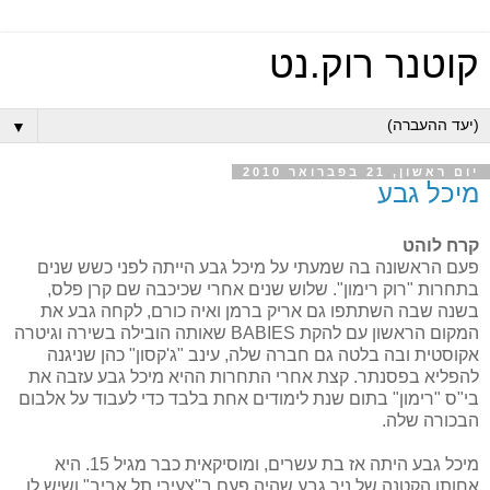
קוטנר רוק.נט
▼
יום ראשון, 21 בפברואר 2010
מיכל גבע
קרח לוהט
פעם הראשונה בה שמעתי על מיכל גבע הייתה לפני כשש שנים
בתחרות "רוק רימון".
שלוש שנים אחרי שכיכבה שם קרן פלס,
בשנה שבה השתתפו גם אריק ברמן ואיה כורם, לקחה גבע את
המקום הראשון עם להקת BABIES שאותה הובילה בשירה וגיטרה
אקוסטית ובה בלטה גם חברה שלה, עינב "ג'קסון" כהן שניגנה
להפליא בפסנתר. קצת אחרי התחרות ההיא מיכל גבע עזבה את
בי"ס "רימון" בתום שנת לימודים אחת בלבד כדי לעבוד על אלבום
הבכורה שלה.
מיכל גבע היתה אז בת עשרים, ומוסיקאית כבר מגיל 15. היא
אחותו הקטנה של ניר גבע שהיה פעם ב"צעירי תל אביב" ושיש לו