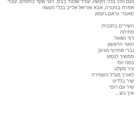
נעם הלוי בכלי הקשה, עודד שכטר בבס, רועי שקד בתופים, עובד
אפרת בגיטרה, אבא ואריאל אלייב בכלי הקשה
סאונד: גראם ג'קסון
השירים בתכנית:
פתיחה
דוד ושאול
האור הראשון
(ברי סחרוף מגיע)
ממשיך לנסוע
כמה יוסי
עיר מקלט
לאורך מגדל השמירה
שיר בלדינו
שיר עם רוסי
איך כש...