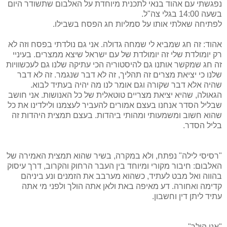
נפגשתי עם אהוד בנאי לתכנית מיוחדת על האלבום שתשודר היום
בשעה 14:00 בגלי צה"ל.
לפתיחה שאלתי אותו על סמליות חג הפסח בשבילו.
אהוד: זה חג שמביא לי שמחה גדולה. אני גם נולדתי בפסח וזה לא
רק יומולדת שלי זה יומולדת של עם ישראל שיצא ממצרים. בעיניי
זה חג שמקשר אותנו גם להיסטוריה הכי עתיקה שלנו גם לעכשוויות
שלנו כי יציאת מצרים זה תהליך, זה לא דבר שנגמר. זה לא דבר
שהיה אלא דבר שקורה וגם אומר לנו מה יהיה בעתיד לבוא.
הגאולה, שהיא יציאת מצריים טוטאלית של כל האנושות. אני חושב
שבליל הסדר אנחנו בעצם אמורים להעביר לעצמנו ולילדינו את כל
שהוא חשוב ומשמעותי ומהותי ביהדות. בעצם תמצית היהדות זה
בליל הסדר.
"רסיסי לילה" נפתח, ולא במקרה, בשיר שהוא תמצית האמירה של
האלבום: חיבור מקורי ומיוחד בין העבר הרחוק והקרוב, דרך עיסוק
בהווה ואל מבט לעתיד, כשהוא מערבב את הזמנים ונע ביניהם
קדימה ואחורה. דע מאיפה באת ולאן אתה הולך ולפני מי אתה
עתיד ליתן דין וחשבון.
"אני הולך"