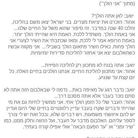
(מתוך "אני הולך")
יואב: לאן אתה הולך?
אהוד: הזכרנו את יציאת מצרים. בני ישראל יצאו משם בהליכה,
והלכו 40 שנה במדבר. זה סיפור שהוא משל על החיים שלנו...
אני באמת הולך. משתדל ללכת. האמת היא שהייתי הולך יותר.
באמת הרופא אמר לי ללכת, ומאז שכתבתי את השיר לצערי אני
הולך פחות. כאילו השיר פתאום הולך בשבילי... אני מקווה עכשיו
כשהאלבום יצא אני אחזור להליכות סדירות יומיומיות.
יואב: אתה בטח לא מתכוון רק להליכה הפיזית...
אהוד: אני מתכוון להליכת החיים. אנחנו הולכים בחיים האלה. כל
יום קצת עד שנגיע.
יואב: נדבר רגע על מאיפה באת... נדמה לי שבאלבום הזה אתה לא
סתם נזכר בעבר אלא אתה מסכם דרך...
אהוד: העבר שלי כל הזמן הולך אתי. אני ממשיך לחיות גם את מי
שהייתי ודברים שקרו בעבר עדיין רלוונטיים בחיים שלי היום ועדיין
יש להם איזושהי משמעות. ויש דברים שלא, ובכל זאת יש לי צורך
לספר עליהם. האלבום מדבר על העבר, ועל ההווה וחלק ממנו, כמו
"שיר זמני" או "עד הפעם הבאה" אולי אפילו קורה בעתיד.