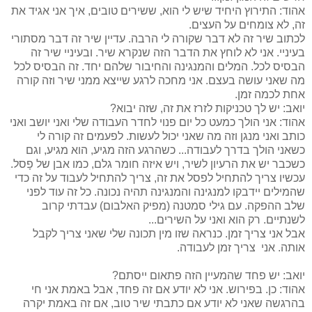
אהוד: התירוץ היחיד שיש לי הוא, ששירים טובים, איך אני אגיד את
זה, לא צומחים על העצים.
לכתוב שיר זה לא דבר שקורה לי הרבה. עדיין שיר זה דבר מסתורי
בעיניי. אני לא לוחץ את הדבר הזה שנקרא שיר. ובעיניי שיר זה
הבסיס לכל. המלים והמנגינה והחיבור שלהם יחד. זה הבסיס לכל
מה שאני עושה בעצם. אני מחכה לרגע שייצא ממני שיר וזה קורה
אחת לכמה זמן.
יואב: יש לך טכניקות לזרז את זה, שזה יבוא?
אהוד: אני הולך כמעט כל יום פנוי לחדר העבודה שלי ואני יושב ואני
כותב ואני מנגן וזה מה שאני יכול לעשות. לפעמים זה קורה לי
כשאני הולך בדרך לעבודה... כשהרגע הזה מגיע, הוא מגיע, וגם
כשכבר יש את הרעיון לשיר, ויש איזה חומר גלם, כמו אבן של פָסל.
עכשיו צריך להתחיל לפסל את זה, צריך להתחיל לעבוד על זה כדי
שהמילים יידבקו למנגינה והמנגינה תהיה נכונה. כל זה עוד לפני
שלב ההפקה. עם גילי סמטנה (מפיק האלבום) עבדתי קרוב
לשנתיים. רק הוא ואני על השירים...
אבל אני צריך זמן. כנראה שזו מין תכונה שלי שאני צריך לקבל
אותה. אני צריך זמן לעבודה.
יואב: יש פחד שהמעיין הזה פתאום ייסתם?
אהוד: כן. בפירוש. אני לא יודע אם זה פחד, אבל באמת אני חי
בהרגשה שאני לא יודע אם כתבתי שיר טוב, אם זה באמת יקרה