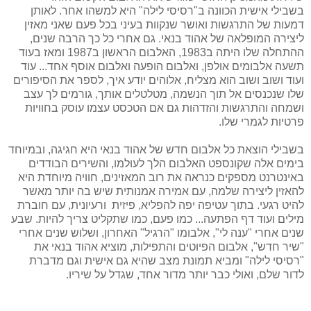
בשבילי אישית הכוונה ב"רסיסי לילה" היא למשהו אחר. לאותן
דמעות של התרגשות ואושר שנקוות בעיני בכל פעם שאני מאזין
ליצירה המופלאה של אהוד בנאי. גם אחרי כל כך הרבה שנים,
ההתחלה שלו היתה ב1983, האלבום הראשון ב1987 ומאז בעוד
תשעה אלבומים אולפן, ואלבום הופעה ואלבום אוסף אחד... עוד
ועוד ושוב ושוב הוא מצליח, אלוהים יודע איך, לספר את הסיפורים
שלו שנכנסים אל תוך הנשמה, מטלטלים אותך, גורמים לך עצב
ושמחה והתרגשות והזדהות גם אם הטכסט עצמו עוסק בחוויות
פרטיות לגמרי שלו.
בשבילי הוצאת כל אלבום חדש של אהוד בנאי היא חגיגה, ובמיוחד
בימים אלה שקונספט האלבום הלך לעולמו, והשירים הבודדים
באינטרנט מספקים כנראה את רוב המאזינים, חוויה מיוחדת היא
להאזין ליצירה שלמה, עם אמירה אמנותית שיש בה יותר מאשר
להיט רגעי. בתוך עטיפה יפה להפליא, פיזית ורעיונית, עם חוברת
מילים ועוד דף הפתעה... כמו פעם, כמו שתקליט צריך להיות. שבע
שנים אחרי "ענה לי", אלבומו "הרגיל" האחרון, ושלוש שנים אחרי
"שיר חדש", אלבום הפיוטים והתפילות, מוציא אהוד בנאי את
"רסיסי לילה" ומביא תמונת מצב שהיא גם אישית וגם מדברת
לדור שלם, ואולי כבר יותר מדור אחד, שגדל על שיריו.