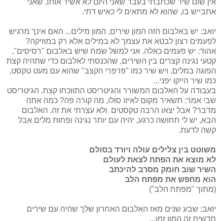
אין שום שיר שכתבתי בעבר שאני היום לא אשיר אותו, שאני
אתבייש בו, שהוא לא מתאים לי כאיש דתי.
יואב: יש באלבום הזה המון שירים, המון מילים... האם אינך מרגיש
לפעמים רצון לבטא את עצמך לא במילים אלא רק במוזיקה?
אהוד: יש פעמים כאלה. אני למשל שמח שיש באלבום "רסיסים",
קטעי נגינה קצרים בין השירים, שהכנסתי לאלבום כדי שתהיה קצת
הפוגה במלים. ויש שיר כמו "פרפרי הקצב" שהוא עם מעט טקסט,
כמו שיר הייקו יפני...
בעבודה על האלבום המשורר והגיטריסט התווכחו קצת. הגיטריסט
שבי אמר: תשאיר מקום לאיזו סולו, מה קורה פה? כמה אתה
מדבר? אבל יצאו הרבה טקסטים ולא עצרתי את זה. האלבום
הבא, יש לי תחושה כרגע, יהיה עם יותר נגינה ופחות מלים אבל
קשה לדעת.
משוטט בין צלילים עולה ויורד בסולם
לא מוצא את הפתח לצאת לעולם
השיר שוב חומק מסרב להיכתב
הוא מחפש את מפתח הלב
(מתוך "מפתח הלב")
יואב: שבע שנים מאז האלבום האחרון שלך שהיה עם שירים
חדשים זה המון זמן...