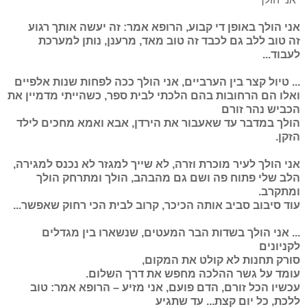
אני הולך באופן די קבוע, הרופא אמר: זה יעשה אותך רגוע
זה טוב ללב גם לכבד זה טוב מאד, מרענן, נותן למערכת
לעבוד...
... טיול קצר בין הערביים, אני הולך ככה לפחות שנות אלפיים
ואלו הם הרחובות בהם הלכתי לבית ספר, כשהייתי מדמיין את
הכביש נהר זורם
הולך במדבר עד שאעבור את הירדן, אבא ואמא מחכים לילד
הזקן.
אני הולך לעיר מוכרת וזרה, לא שייך למגזר לא נכנס למגירה,
הלב שלי פתוח פה ושם גם מהבהב, הולך ומתרחק הולך
ומתקרב.
עוד סיבוב סביב אותה הכיכר, קרוב לבית הכי רחוק שאפשר...
... אני הולך בשדות הבר המעטים, שנשארו בין מגדלים
לקניונים
סורק תחנות לא קולט את המקום,
עומד על גשר ההלכה מחפש את דרך השלום.
עכשיו הכל זורם, הדם פועם, אני מזיע – הרופא אמר: טוב
ללכת, כל יום קצת... עד שתגיע