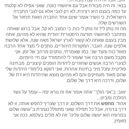
בנאי: זה היה מבודח אבל עם איזושהי כוונה, שאני אפילו לא קלטתי
עד כמה בעצם היא רצינית. לא רק לגבי אלא גם לגבי החברה
הישראלית, כי השיר אומר שיום אחד החברה הזאת תחזור אל
השורשים שלה.
מה זה נותן לי? זה נותן לי כוח, כי המצב לא קל, אבל ברגע שאתה
מתחבר לאיזושהי תודעה היסטורית יהודית שהיא לא מהיום, אתה
מבין בעצם שאתה לא קשור לארץ ישראל מאה שנה, אלא שלושת
אלפים שנה. העבר, המקורות היהודיים, נותנים לי מצד אחד הרבה
מאוד כוח ומצד שני, כמו שאמרתי, נותנים מרחב של זמן. אני
מקבל משם הרבה אור שעוזר לי להתמודד עם חיי היומיום.
לצערי הרבה אנשים שחוזרים ליהדות הופכים קיצוניים, מבחינה
פוליטית ומכל מיני בחינות אחרות, ואני דווקא בלימודי היהדות שלי
שהם מאוד מעמיקים והם לא מהיום מוצא שהיהדות היא דת של
שלום, ודרכה היא דרך של שלום.
יואב: ב"אני הולך" אתה אומר את זה נורא יפה – עומד על גשר
ההלכה ומביט...
אהוד:
מחפש
את דרך השלום. זו דרך שצריך לחפש אותה, זו לא
דרך ברורה, אבל כל תפילה שאני מתפלל נגמרת ב"עושה שלום
במרומיו הוא יעשה שלום עלינו"
וזה לא מלים בעלמא. ככה אני
מאמין.