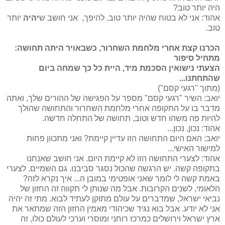
היה יותר טוב?
אהוד: אני לא בטוח שהיה יותר טוב. להיפך, אני חושב ש
יהיה
יותר
טוב.
הכרנו קצת אחרי מלחמת השחרור, כשבאויר היתה תחושה:
מתחיל סיפור
הצעתי נישואין הסכמת מיד, היית כל כך שמחה ביום
שהתחתנו...
(מתוך "רגעי קסם")
יואב: השיר "רגעי קסם" מספר על הפגישה של ההורים שלך, ואתה
מדבר בו על התקופה אחרי מלחמת השחרור והתחושה שהולך
להיות פה משהו חדש וטוב, תחושה של התחלה חדשה.
אהוד: נכון, נכון...
יואב: האם היום התחושה הזו עדיין קיימת? ואני מתכוון פחות
למישור האישי...
אהוד: לצערי התחושה הזו לא קיימת היום. אני חושב שאנחנו
בתקופה קשה. יש הרגשה שהכול נסגר סביבנו. גם השמיים. לצערי
באמת קשה לי לומר שאני אופטימי במובן ה... איך נקרא לזה?
הלאומי, לשנים הקרובות. אבל מה שנותן לי תקווה זה החזון של
נביאי ישראל, שמדברים על עולם מתוקן לעתיד לבוא. מתי זה יהיה
אני לא יודע. אבל בוא נגיד שכיהודי מאמין החזון הזה שמתאר את
ארץ ישראל וירושלים כמרכז רוחני ומוסרי וערכי לעולם כולו, זה