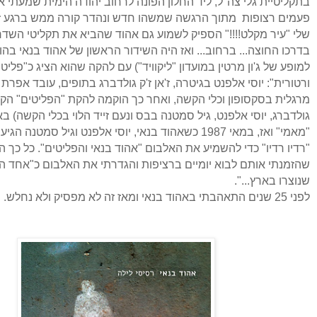
בתקליטיית גלי צה"ל, ליד החלון הפונה לרחוב יהודה הימית שמעתי 
פעמים רצופות מתוך הרגשה שמשהו חדש ונהדר קורה ממש ברגע ז
שלי "עיר מקלט!!!!" הספיק לשמוע גם אהוד שהביא את תקליטי השדרים
בדרכו החוצה... ברחוב... ואז היה השידור הראשון של אהוד בנאי בה
למופע של ג'ון מרטין במועדון "ליקוויד") עם להקה שהוא הציג כ"פליטי
ורטורית": יוסי אלפנט בגיטרה, ז'אן ז'ק גולדברג בתופים, עובד אפרת
מרגלית בסקסופון וכלי הקשה, ואחר כך הוקמה להקת "הפליטים" הקלא
גולדברג, יוסי אלפנט, גיל סמטנה בבס ונעם זייד הלוי בכלי הקשה) ב
"מאמי" ואז, במאי 1987 כשאהוד בנאי, יוסי אלפנט וגיל סמטנה 
"רדיו רדיו" כדי להשמיע את האלבום "אהוד בנאי והפליטים". כל כך 
שהזמנתי אותם לבוא יומיים ברציפות והגדרתי את האלבום כ"אחד הט
שנוצרו בארץ...".
לפני 25 שנים התאהבתי באהוד בנאי ו
מאז זה לא מפסיק ולא נחלש.