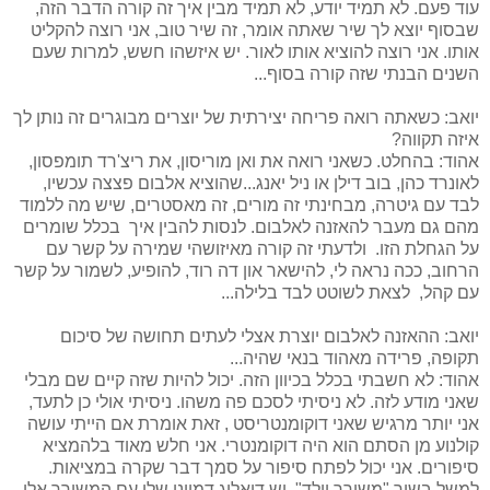
עוד פעם. לא תמיד יודע, לא תמיד מבין איך זה קורה הדבר הזה,
שבסוף יוצא לך שיר שאתה אומר, זה שיר טוב, אני רוצה להקליט
אותו. אני רוצה להוציא אותו לאור. יש איזשהו חשש, למרות שעם
השנים הבנתי שזה קורה בסוף...
יואב: כשאתה רואה פריחה יצירתית של יוצרים מבוגרים זה נותן לך
איזה תקווה?
אהוד: בהחלט. כשאני רואה את ואן מוריסון, את ריצ'רד תומפסון,
לאונרד כהן, בוב דילן או ניל יאנג...שהוציא אלבום פצצה עכשיו,
לבד עם גיטרה, מבחינתי זה מורים, זה מאסטרים, שיש מה ללמוד
מהם גם מעבר להאזנה לאלבום. לנסות להבין איך בכלל שומרים
על הגחלת הזו. ולדעתי זה קורה מאיזושהי שמירה על קשר עם
הרחוב, ככה נראה לי, להישאר און דה רוד, להופיע, לשמור על קשר
עם קהל, לצאת לשוטט לבד בלילה...
יואב: ההאזנה לאלבום יוצרת אצלי לעתים תחושה של סיכום
תקופה, פרידה מאהוד בנאי שהיה...
אהוד: לא חשבתי בכלל בכיוון הזה. יכול להיות שזה קיים שם מבלי
שאני מודע לזה. לא ניסיתי לסכם פה משהו. ניסיתי אולי כן לתעד,
אני יותר מרגיש שאני דוקומנטריסט , זאת אומרת אם הייתי עושה
קולנוע מן הסתם הוא היה דוקומנטרי. אני חלש מאוד בלהמציא
סיפורים. אני יכול לפתח סיפור על סמך דבר שקרה במציאות.
למשל בשיר "משורר וילד", יש דיאלוג דמיוני שלי עם המשורר אלן