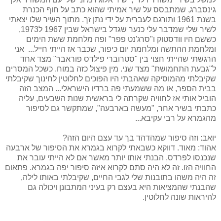
גינסברג, שמתבסס על שיר אמיתי שהוא כתב על חוף הכנרת
בשנת 1961 ותורגם לעברית על ידי נתן זך. מתוך השיר שלו יצאתי
לשיר שלי שמדבר עלי כנער שגדל בישראל שבין 1967 ל1973,
כששם היו וודסטוק ו"סרג'נט פפר" ופה מלחמת ששת הימים
ומלחמת ההתשה ומלחמת יום כיפור, שכבר אז הייתי חייל... אני
הרגשתי שהייתי חצוי בין "סטרוברי פילדס פוראבר" מצד אחד
ל"גבעת התחמושת" מצד שני. מין פיצול כזה במוח. כשכל המסרים
שקיבלתי מהמוסיקה שאהבתי היו הפוכים לחלוטין לחינוך שקיבלתי
בבית הספר, או מה ששמעתי פה ברדיו הישראלי... המצב הזה
הוביל אותי אז לחוויה שקרתה לי בראשית שנות השבעים, עליה
כתבתי בשיר אחר, "מעשה בארבעה", שמתקשר גם לסיפור
מהגמרא על רבי עקיבא...
יואב: וזה סיפור שמהדהד בך עד עצם היום הזה?
אהוד: מאוד. דווקא כשבאתי לקרוא בגמרא את הסיפור של ארבעה
שנכנסו לפרדס, הבנתי אותו יותר מאשר אם לא הייתי עובר את
החוויה הזו. זה לא היה סתם לקרוא איזה סיפור יפה בגמרא. פתאום
זה היה משהו בתובנות שלי לגבי החיים, שקיבלתי באותו לילה,
שהבנתי שהמציאות היא בעצם רק בעיני המתבונן ויכולה גם
להיראות שונה לחלוטין.