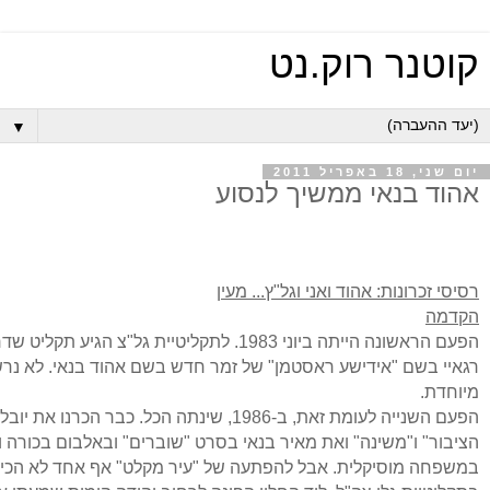
קוטנר רוק.נט
▼
יום שני, 18 באפריל 2011
אהוד בנאי ממשיך לנסוע
רסיסי זכרונות: אהוד ואני וגל"ץ... מעין
הקדמה
הפעם הראשונה הייתה ביוני 1983. לתקליטיית גל"צ הגיע ת
רגאיי בשם "אידישע ראסטמן" של זמר חדש בשם אהוד בנאי. לא נ
מיוחדת.
הפעם השנייה לעומת זאת, ב-1986, שינתה הכל. כבר הכרנו
הציבור" ו"משינה" ואת מאיר בנאי בסרט "שוברים" ובאלבום בכורה ו
במשפחה מוסיקלית. אבל להפתעה של "עיר מקלט" אף אחד לא הכין 