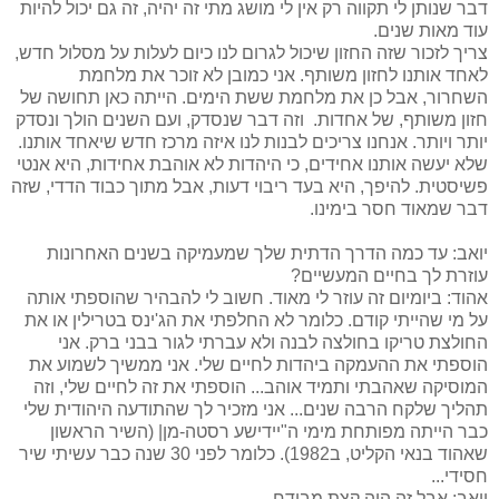
דבר שנותן לי תקווה רק אין לי מושג מתי זה יהיה, זה גם יכול להיות
עוד מאות שנים.
צריך לזכור שזה החזון שיכול לגרום לנו כיום לעלות על מסלול חדש,
לאחד אותנו לחזון משותף. אני כמובן לא זוכר את מלחמת
השחרור, אבל כן את מלחמת ששת הימים. הייתה כאן תחושה של
חזון משותף, של אחדות. וזה דבר שנסדק, ועם השנים הולך ונסדק
יותר ויותר. אנחנו צריכים לבנות לנו איזה מרכז חדש שיאחד אותנו.
שלא יעשה אותנו אחידים, כי היהדות לא אוהבת אחידות, היא אנטי
פשיסטית. להיפך, היא בעד ריבוי דעות, אבל מתוך כבוד הדדי, שזה
דבר שמאוד חסר בימינו.
יואב: עד כמה הדרך הדתית שלך שמעמיקה בשנים האחרונות
עוזרת לך בחיים המעשיים?
אהוד: ביומיום זה עוזר לי מאוד. חשוב לי להבהיר שהוספתי אותה
על מי שהייתי קודם. כלומר לא החלפתי את הג'ינס בטרילין או את
החולצת טריקו בחולצה לבנה ולא עברתי לגור בבני ברק. אני
הוספתי את ההעמקה ביהדות לחיים שלי. אני ממשיך לשמוע את
המוסיקה שאהבתי ותמיד אוהב... הוספתי את זה לחיים שלי, וזה
תהליך שלקח הרבה שנים... אני מזכיר לך שהתודעה היהודית שלי
כבר הייתה מפותחת מימי ה"יידישע רסטה-מן| (השיר הראשון
שאהוד בנאי הקליט, ב1982). כלומר לפני 30 שנה כבר עשיתי שיר
חסידי...
יואב: אבל זה היה קצת מבודח...