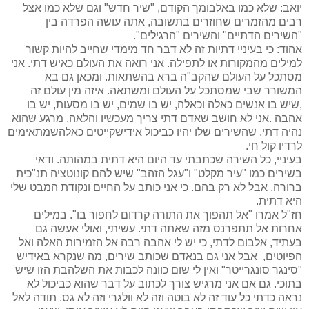
יואב: שלא כמו באלבומך הקודם, "שיר חדש" וגם שלא כמו אצל
רבים מהזמרים שחוזרים בתשובה, אתה עושה הפרדה בין
"השירים הדתיים" והשירים "הרגילים".
אהוד: כי בעיניי דתיות זה לא דבר חד מימדי שחייב להיות קשור
למילים מהמקורות או לתפילה. אני רואה את העולם כאיש דתי. אני
מסתכל על העולם שהקב"ה ברא בהשתאות. ומכאן גם בא
המשורר שבי שמסתכל על העולם ומשתאה. איזה מין עולם זה
,שיש בו אנשים כאלה וכאלה, יש בו שמים, יש בו מסעות, יש בו
אהבה .אני לא חושב שאדם דתי צריך מעכשיו והלאה, מרגע שהוא
נהיה דתי, שהשירים שלו יהיו כביכול אידישקייטים כאלהשמתאימים
לרדיו קול חי.
בעיניי, כל השירה שכתבתי עד היום היא דתית במהותה. ודאי
בשירים כמו "עיר מקלט" ו"עגל הזהב" שיש להם קונוטציה תנ"כית
ברורה, אבל לא רק בהם. כי אני כותב על החיים ונקודת המבט שלי
היא דתית.
חז"ל אמרו "אל תהפוך את התורה קרדום לחפור בו". במילים
אחרות אל תתפרנס מזה שאתה דתי. עשיתי, ואולי אעשה גם
בעתיד, אלבום לדתי, כי יש לי אהבה רבה אל הזמירות האלה ואל
הפיוטים, אבל אני גם בנאדם שכותב שירים, מה שנקרא באידיש
"סינגר סונגרייטר" ואין לי שום כוונה לכבות את השלהבת הזו שיש
בתוכי. גם אם אני מרגיש צורך לכתוב על דבר שהוא כביכול לא
נראה כדתי כל עוד זה לא בוטה וזה לא וולגרי וזה לא גס. תודה לאל