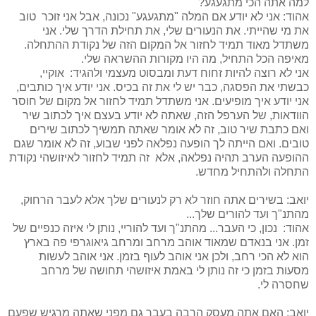
למה אתה הכי מתגעגע?
אהוד: אני לא יודע אם המלה "מתגעגע" נכונה, אבל אני זוכר טוב
את מי שהייתי. את הנעורים שלי, את תחילת הדרך שלי. אני
משתדל מאוד תמיד לחזור אל המקום הזה של נקודת ההתחלה.
מאיפה הכל התחיל, מה היו מקורות ההשראה שלי.
אני לא רוצה להיות זחוח דעת ומבסוט מעצמי ולהגיד: אוקיי,
כבשתי את הפסגה, כבר יש לי את זה בכיס. אני יודע איך כותבים,
אני יודע איך מופיעים. אני משתדל תמיד לחזור אל מקום של חוסר
הוודאות, של הערפל הזה, שאתה לא יודע בעצם איך לכתוב שיר
ואם כתבת שיר טוב, זה לא אומר שאתה תמשיך לכתוב שירים
טובים. ואם הייתה לך הופעה נפלאה לפני שבוע, זה לא אומר שגם
ההופעה הערב תהיה נפלאה, אלא זה תמיד לחזור לאיזושהי נקודת
התחלה ולהתחיל מחדש.
יואב: בשירים אתה חוזר לא רק לנעורים שלך אלא לעבר הרחוק,
מהתנ"ך ועד להורים שלך...
אהוד: נכון, כי העבר... מהתנ"ך ועד להוריי, נותן לי איזה כנפיים של
זמן. אני בנאדם שמאוד אוהב מרחב ומרחב גיאוגרפי פה בארץ
הוא לא הכי רחב, ולכן אני אוהב לעוף בזמן. אני אוהב לעשות
מסעות בזמן כי זה נותן לי באמת איזושהי תחושה של מרחב
שחסרה לי.
יואב: האם אתה מעסק הרבה בעבר גם מפני שאתה מרגיש שפעם