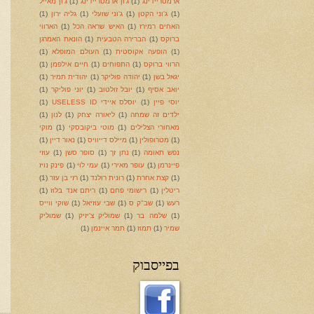
ארמטריידינג
(1)
ג'ון ארמטריידינג
(1)
ג'ון מאייל
(1)
ג'וני הקטן
(1)
ג'וני שועלי
(1)
גליה ירון
(1)
האחים רמירז
(1)
האיש שראה הכל
(1)
הארווי
ברוקס
(1)
הברירה הטבעית
(1)
הונאת האמרגן
(1)
הופעה אקוסטית
(1)
העולם המופלא
(1)
הרווי ברוקס
(1)
התפוחים
(1)
חיים אילפמן
(1)
יגאל בשן
(1)
יהודה פוליקר
(1)
יהודית תמיר
(1)
יואב אסיף
(1)
יובל זולטוב
(1)
יוני פוליקר
(1)
יוסי פיין
(1)
יוסלס איידי USELESS ID
(1)
ילדים זה שמחה
(1)
ליאורה יצחק
(1)
לנון
(1)
מאחורי הצלילים
(1)
מוטי ביקובסקי
(1)
מוקי
(1)
מטרופולין
(1)
מיילס דייוויס
(1)
נאור דיין
(1)
נפש תאומה
(1)
נתן זך
(1)
סופר סשן
(1)
עוזי
פיינרמן
(1)
עופר מאירי
(1)
עמי לוי
(1)
פינק נויז
(1)
קצת אחרת
(1)
רונית רולנד
(1)
רזי בן עזר
(1)
ריטלין
(1)
רישומי פחם
(1)
ריתם אנד בלוז
(1)
רעש
(1)
שב"ק ס
(1)
שבי עוזיאל
(1)
שוקי ווייס
(1)
שלמה בר
(1)
שמוליק צ'יזיק
(1)
שמוליק
שמיר
(1)
תמוז
(1)
תמר איינמן
(1)
בפייסבוק