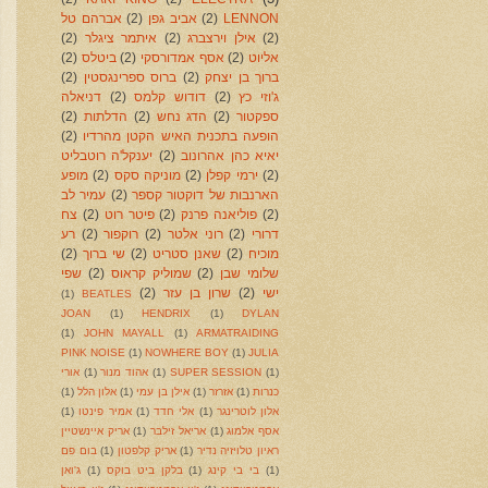
LENNON
(2)
אביב גפן
(2)
אברהם טל
(2)
אילן וירצברג
(2)
איתמר ציגלר
(2)
אליוט
(2)
אסף אמדורסקי
(2)
ביטלס
(2)
ברוך בן יצחק
(2)
ברוס ספרינגסטין
(2)
ג'וזי כץ
(2)
דודוש קלמס
(2)
דניאלה
ספקטור
(2)
הדג נחש
(2)
הדלתות
(2)
הופעה בתכנית האיש הקטן מהרדיו
(2)
יאיא כהן אהרונוב
(2)
יענקל'ה רוטבליט
(2)
ירמי קפלן
(2)
מוניקה סקס
(2)
מופע
הארנבות של דוקטור קספר
(2)
עמיר לב
(2)
פוליאנה פרנק
(2)
פיטר רוט
(2)
צח
דרורי
(2)
רוני אלטר
(2)
רוקפור
(2)
רע
מוכיח
(2)
שאנן סטריט
(2)
שי ברוך
(2)
שלומי שבן
(2)
שמוליק קראוס
(2)
שפי
ישי
(2)
שרון בן עזר
(2)
(1)
BEATLES
JOAN
(1)
HENDRIX
(1)
DYLAN
(1)
JOHN MAYALL
(1)
ARMATRAIDING
PINK NOISE
(1)
NOWHERE BOY
(1)
JULIA
(1)
SUPER SESSION
(1)
אהוד מנור
(1)
אורי
כנרות
(1)
אזרזר
(1)
אילן בן עמי
(1)
אלון הלל
(1)
אלון לוטרינגר
(1)
אלי חדד
(1)
אמיר פינטו
(1)
אסף אלמוג
(1)
אריאל זילבר
(1)
אריק איינשטיין
ראיון טלויזיה נדיר
(1)
אריק קלפטון
(1)
בום פם
(1)
בי בי קינג
(1)
בלקן ביט בוקס
(1)
ג'ואן