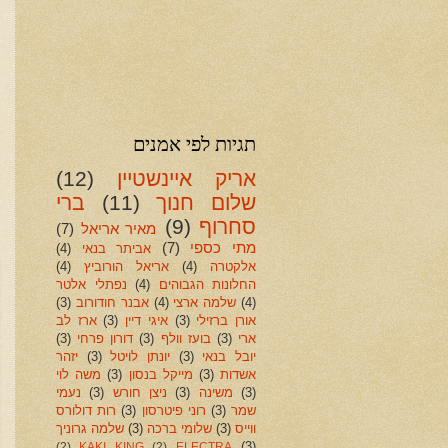
תגיות לפי אמנים
אריק איינשטיין
(12)
שלום חנוך
(11)
ברי
סחרוף
(9)
מאיר אריאל
(7)
מתי כספי
(7)
אביתר בנאי
(4)
אלקטרה
(4)
אריאל הורוביץ
(4)
החלונות הגבוהים
(4)
נפתלי אלטר
(4)
שלמה ארצי
(4)
אבנר חודורוב
(3)
אורן ברזילי
(3)
איגי דיין
(3)
ארז לב
ארי
(3)
בועז וולף
(3)
דורון פרחי
(3)
יובל בנאי
(3)
יונתן לויטל
(3)
יזהר
אשדות
(3)
מייקל בנסון
(3)
משה לוי
(3)
משינה
(3)
ניצן חורש
(3)
נעמי
שמר
(3)
רוני פיטרסון
(3)
רות דולורס
ווייס
(3)
שלומי ברכה
(3)
שלמה גרוניך
(3)
(2)
KAKI KING
(2)
ELECTRA