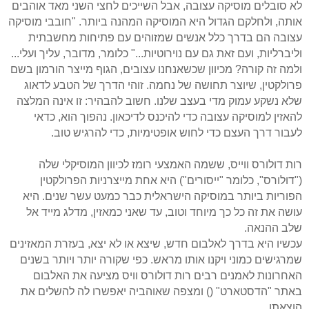
לא סובלים מוסיקה עצובה, אבל השייכים לחצי השני מאד אוהבים
אותה, ולחלקם הגדול היא המוסיקה המהנה ביותר. "חובבי מוסיקה
עצובה הם בדרך כלל אנשים שמזוהים עם פתיחות מחשבתית
וליברליות, ועם זאת גם עם נוירוטיות..." כלומר, מדובר, עליך ועלי...
ולמה זה קורה? מכיוון שכשאנחנו עצובים, הגוף מייצר הורמון בשם
פרולקטין, שיוצר תחושה של נחמה. זוהי הדרך של הטבע לדאוג
שלא נשקע עמוק מדי בעצב שלנו. חשוב להבהיר: זו אינה המלצה
להאזין למוסיקה עצובה כדי להיכנס לדיכאון. נהפוך הוא, כדאי
לעבור דרך העצם כדי לחוש אופטימיות, כדי להרגיש טוב.
רות דולורס ווייס, ששמה האמצעי רומז לכיוון המוסיקלי שלה
("דולורס", כלומר "ייסורים") היא אחת מייצרניות הפרולקטין
הפוריות ביותר במוסיקה הישראלית כבר כמעט עשר שנים. היא
עושה את זה כל כך מיוחד וטוב, עד שאני כמאזין, מדלג מייד אל
שלב ההנאה.
עכשיו היא בדרך לאלבום חדש, שיצא או לא יצא, בעזרת המאזינים
שמרגישים כמוני ויקנו אותו מראש. כפי שקורה יותר ויותר בשנים
האחרונות לאמנים רבים רות דולורס וויס מציעה את האלבום
באתר "הדסטארט" () ומצפה שאוהביה יאפשרו לה להשלים את
הוצאתו.