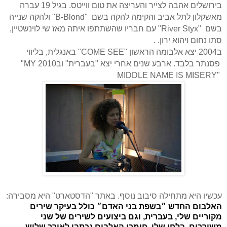
בירושלים
אהבה לצייר והעריצה את טום ווייטס. בגיל 19 עברה
מאשקלון לתל אביב
והקימה להקה בשם
"B-Blond"
ולהקה שנייה
בשם
"River Styx"
עם חבריו שהשתתפו איתה מאז שי לוינשטיין,
סתו נחום ויהוא ירון.
.
ב2004 יצא אלבומה הראשון "
COME SEE
" באנגלית, בליווי
פסנתר בלבד
. ארבע שנים אחרי יצא "בעברית" וב2010
"MY
MIDDLE NAME IS MISERY"
עכשיו היא מתחילה סיבוב נוסף. באתר "הדסטארט" היא מסבירה:
האלבום החדש ״בשפת בני האדם״ כולל בעיקר שירים
מקוריים שלי, בעברית, וגם ביצועים לשירים של שני
משוררים, בלחן שלי. חומרי האלבום נכתבו לאורך שלוש