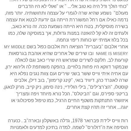
"כוחי הולך ודל היה נא טוב אלי... " או "ואולי לא היו הדברים
מעולם"
נשמע שהיא שרה לגמרי על עצמה ותחושותיה. יותר מזה,
נדמה כאילו אם רחל המשוררת הייתה גם יודעת לבטא את עצמה
בשירה מוסיקלית, בטח היא הייתה נשמעת ככה. זה נורא כואב,
ולעתים זה לא קל להאזנה במנות גדולות, אך במוסיקה שלה, כמו
בכל בלוז אמיתי יש כוחות ריפוי ונחמה.
אחרי אלבום "בעברית" הוציאה רות אלבום כפול בשם
MY MIDDLE
ובו שירים של אחרים שהיא אוהבת בגרסאות
NAME IS MISERY
קורעות לב. חלקם לשירים שמראש היו שירי כאב וגם לכאלה
שבמקור דווקא היו פחות בלוזיים. בהפקה משותפת לה וליהוא ירון,
עם אחיה איתי ווייס ששר בשני שירים ועם צוות נגנים נפלא היא
שרה לאונרד כהן, דיוויד בואי, "קינג קרימזון", בוב דילן, אלביס
קוסטלו, "הצ'רצ'ילים", בילי הולידיי, נינה סימון, ניק קייב, מרק לנאגן,
בריטני ספירס, וגם "הביטלס". הכל נורא מיוחד ויפה ומצריך
איזושהי התנתקות משטף החיים הרגיל, כמו טיפול פסיכולוגי או
יוגה... אחרי זה תהיו קצת אחרים.
רות ווייס ילידת פברואר 1978, גדלה באשקלון ובארה"ב
.
כנערה
הוסיפה את ה"דולורס" לשמה. למדה בתיכון למדעים ולאמנויות