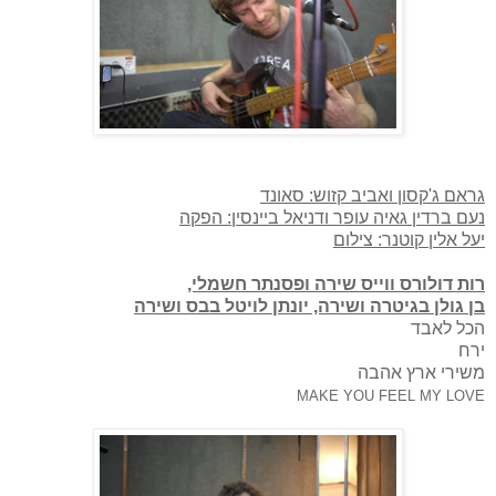
גראם ג'קסון ואביב קזוש: סאונד
נעם ברדין גאיה עופר ודניאל ביינסין: הפקה
יעל אלין קוטנר: צילום
רות דולורס ווייס שירה ופסנתר חשמלי,
בן גולן בגיטרה ושירה, יונתן לויטל בבס ושירה
הכל לאבד
ירח
משירי ארץ אהבה
MAKE YOU FEEL MY LOVE