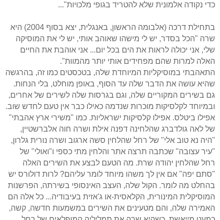
כדי נקודה אלמונית שלא להטריד בגופי מלכויות"...
בתחילת דרכה (אלבומה הראשון, באנגלית, יצא בסוף 2004) היא
שרה "הכל בסדר, יש לי מישהו שאוהב אותי, יש לי את המוסיקה
שלי, אני יכולה לראות את הים בכל יום... אני אוהבת את החיים
האלה למרות שהם מפחידים אותי יותר מהמוות".
התאהבתי במוסיקליות המיוחדת שלה, בטכסטים כמו זה, בהרגשה
שהיא עושה את הדבר שלה עד הסוף, באופן מוחלט, בלי הנחות.
גם בשירים המקוריים שלה, וגם בגרסות שלה לשירים של אחרים,
ובמיוחד לקלסיקות מוכרות שנדמה כאילו כבר אין טעם לחדש שוב.
אפילו ביטלס. אפילו קלסיקות ישראליות. כמו "משירי ארץ אהבתי"
של לאה גולדברג שהלחינה דפנה אילת ושרה חוה אלברשטיין,
"היה נא טוב אלי" של רחל שהלחין סשה ארגוב ושרה נורית גלרון,
"עיר עצובה" שכתבה תרצה אתר והלחין מתי כספי ו"ואולי" של
רחל שהלחין יהודה שרת. מה הטעם לבצע את השירים האלה
"סתם יפה" אם אין לך משהו מיוחד לומר עליהם? לרות דולורס יש
בהחלט מה לומר. הקול שלה, העצב האינסופי בשירתה, הפרשנות
המוסיקלית המינורית, הקלאסית-או ג'אזית בעיבודיה... כל אלה הם
האמירה שלה, והם מטעינים את השירים במשמעות חדשה, קשה,
כמעט מייאשת. כשהיא שרה את תמליליה המופלאים של רחל...