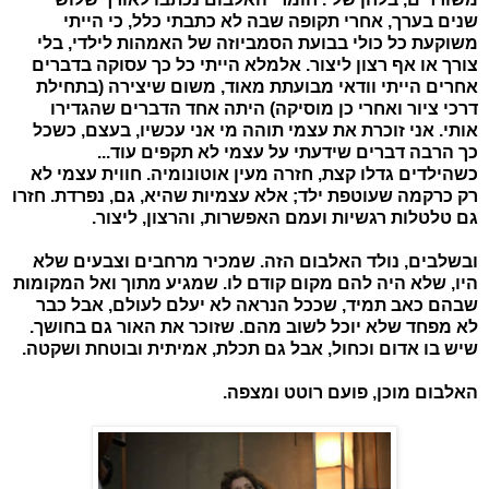
שנים בערך, אחרי תקופה שבה לא כתבתי כלל, כי הייתי
משוקעת כל כולי בבועת הסמביוזה של האמהות לילדי, בלי
צורך או אף רצון ליצור. אלמלא הייתי כל כך עסוקה בדברים
אחרים הייתי וודאי מבועתת מאוד, משום שיצירה (בתחילת
דרכי ציור ואחרי כן מוסיקה) היתה אחד הדברים שהגדירו
אותי. אני זוכרת את עצמי תוהה מי אני עכשיו, בעצם, כשכל
כך הרבה דברים שידעתי על עצמי לא תקפים עוד...
כשהילדים גדלו קצת, חזרה מעין אוטונומיה. חווית עצמי לא
רק כרקמה שעוטפת ילד; אלא עצמיות שהיא, גם, נפרדת. חזרו
גם טלטלות רגשיות ועמם האפשרות, והרצון, ליצור.
ובשלבים, נולד האלבום הזה. שמכיר מרחבים וצבעים שלא
היו, שלא היה להם מקום קודם לו. שמגיע מתוך ואל המקומות
שבהם כאב תמיד, שככל הנראה לא יעלם לעולם, אבל כבר
לא מפחד שלא יוכל לשוב מהם. שזוכר את האור גם בחושך.
שיש בו אדום וכחול, אבל גם תכלת, אמיתית ובוטחת ושקטה.
האלבום מוכן, פועם רוטט ומצפה.