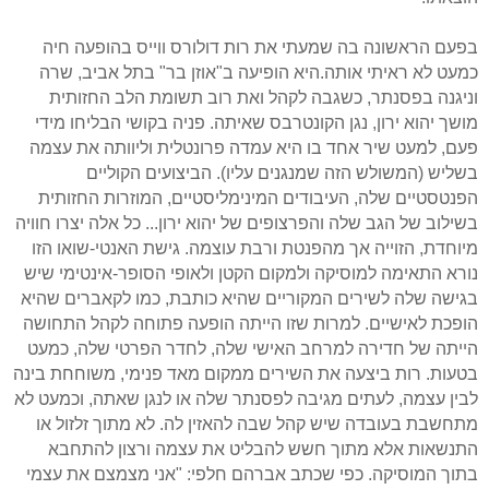
בפעם הראשונה בה שמעתי את רות דולורס ווייס בהופעה חיה
כמעט לא ראיתי אותה.היא הופיעה ב"אוזן בר" בתל אביב, שרה
וניגנה בפסנתר, כשגבה לקהל ואת רוב תשומת הלב החזותית
מושך יהוא ירון, נגן הקונטרבס שאיתה. פניה בקושי הבליחו מידי
פעם, למעט שיר אחד בו היא עמדה פרונטלית וליוותה את עצמה
בשליש (המשולש הזה שמנגנים עליו). הביצועים הקוליים
הפנטסטיים שלה, העיבודים המינימליסטיים, המוזרות החזותית
בשילוב של הגב שלה והפרצופים של יהוא ירון... כל אלה יצרו חוויה
מיוחדת, הזוייה אך מהפנטת ורבת עוצמה. גישת האנטי-שואו הזו
נורא התאימה למוסיקה ולמקום הקטן ולאופי הסופר-אינטימי שיש
בגישה שלה לשירים המקוריים שהיא כותבת, כמו לקאברים שהיא
הופכת לאישיים. למרות שזו הייתה הופעה פתוחה לקהל התחושה
הייתה של חדירה למרחב האישי שלה, לחדר הפרטי שלה, כמעט
בטעות. רות ביצעה את השירים ממקום מאד פנימי, משוחחת בינה
לבין עצמה, לעתים מגיבה לפסנתר שלה או לנגן שאתה, וכמעט לא
מתחשבת בעובדה שיש קהל שבה להאזין לה. לא מתוך זלזול או
התנשאות אלא מתוך חשש להבליט את עצמה ורצון להתחבא
בתוך המוסיקה. כפי שכתב אברהם חלפי: "אני מצמצם את עצמי