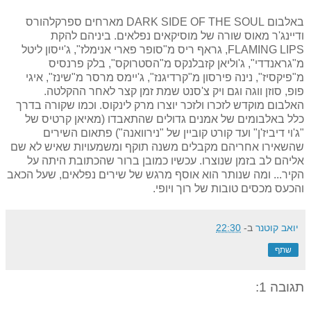
באלבום DARK SIDE OF THE SOUL מארחים ספרקלהורס
ודיינג'ר מאוס שורה של מוסיקאים נפלאים. ביניהם להקת
FLAMING LIPS, גראף ריס מ"סופר פארי אנימלז", ג'ייסון ליטל
מ"גראנדדי", ג'וליאן קזבלנקס מ"הסטרוקס", בלק פרנסיס
מ"פיקסיז", נינה פירסון מ"קרדיגנז", ג'יימס מרסר מ"שינז", איגי
פופ, סוזן ווגה וגם ויק צ'סנט שמת זמן קצר לאחר ההקלטה.
האלבום מוקדש לזכרו ולזכר יוצרו מרק לינקוס. וכמו שקורה בדרך
כלל באלבומים של אמנים גדולים שהתאבדו (מאיאן קרטיס של
"ג'וי דיביז'ן" ועד קורט קוביין של "נירוואנה") פתאום השירים
שהשאירו אחריהם מקבלים משנה תוקף ומשמעויות שאיש לא שם
אליהם לב בזמן שנוצרו. עכשיו כמובן ברור שהכתובת היתה על
הקיר... ומה שנותר הוא אוסף מרגש של שירים נפלאים, שעל הכאב
והכעס מכסים טובות של רוך ויופי.
יואב קוטנר
ב-
22:30
שתף
תגובה 1: