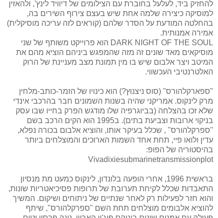
להחזיק ביד, לעלעל בחוברת עם הצילומים של דיוויד לינץ', ולהאזין
למוסיקה כיצירה שלמה אחת שיש בעצם צירוף השירים בה,
בהחלטה המודעת על הסדר שלהם (קוראים לזה עריכה מוסיקלית)
אמירה אמנותית.
DARK NIGHT OF THE SOUL הוא פרוייקט משותף של שני
מוסיקאים מאד שונים זה מזה שהמפגש ביניהם הוציא מהם את
המיטב ויצר אלבום שיש בו מין תמונת מצב מעניינת של הרוק
האלטרנטיבי העכשווי.
"ספארקלהורס" (סוס ניצנוץ?) הוא כינויו של הזמר-כותב-מלחין
מרק לינקוס. אמריקני שהיה בשנות השמונים חבר בהרכבי אינדי
שלא זכו בהצלחה (בביוגרפיה שלו מודגש הפרק בחייו שבו עסק
בניקוי ארובות וצביעת בתים). ב1995 הוא הקים הרכב בשם
"ספרקלהורס" , שכלל בעיקר אותו, והוציא אלבום בכורה נפלא,
עדין ולואו פיי, תחת אחד השמות הארוכים והמוצלחים ביותר
בהיסטוריה של הפופ:
Vivadixiesubmarinetransmissionplot
בראשית 1996, אחרי הופעה בלונדון, לינקוס כמעט מת מנסיון
התאבדות שכלל לקיחת תערובת של תרופות פסיכיאטריות שונות,
והוא חזר לפעילות רק לאחר שנתיים של ניתוחים ושיקום. המשיך
להוציא אלבומים מוצלחים תחת השם "ספרקלהורס", שיתף
פעולה עם אמנים שונים ביניהם פיג'יי הארווי, נינה פרסון וטום