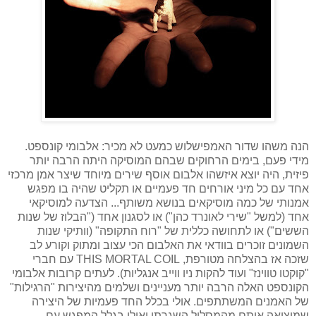
הנה משהו שדור האמפישלוש כמעט לא מכיר: אלבומי קונספט.
מידי פעם, בימים הרחוקים שבהם המוסיקה היתה הרבה יותר
פיזית, היה יוצא איזשהו אלבום אוסף שירים מיוחד שיצר אמן מרכזי
אחד עם כל מיני אורחים חד פעמיים או תקליט שהיה בו מפגש
אמנותי של כמה מוסיקאים בנושא משותף... הצדעה למוסיקאי
אחד (למשל "שירי לאונרד כהן") או לסגנון אחד ("הבלוז של שנות
הששים") או לתחושה כללית של "רוח התקופה" (וותיקי שנות
השמונים זוכרים בוודאי את האלבום הכי עצוב ומתוק וקורע לב
שזכה אז בהצלחה מטורפת, THIS MORTAL COIL עם חברי
"קוקטו טווינז" ועוד להקות ניו ווייב אנגליות). לעתים קרובות אלבומי
הקונספט האלה הרבה יותר מעניינים ושלמים מהיצירות "הרגילות"
של האמנים המשתתפים. אולי בכלל החד פעמיות של היצירה
שמוציאה אותם מהמסלול השגרתי ואולי בגלל המפגש עם