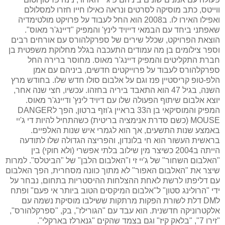
ווייטס, כתב מוסיקה לסרטים ונראה כאילו חייו חזרו למסלולם
ואפילו האירו לו. ב2008 הוא החל לעבוד על פרויקט מולטימדיה
שאפתני ביחד עם הבמאי דייויד לינץ' והמפיק "דיינג'ר מאוס".
הוצאת הפרויקט, שכלל שירים של ספרקלהורס עם אורחים רבים
וספר צילומים בן מה עמודים התעכבה בגלל מחלוקת משפטית בן
חברת התקליטים והמפיק דיינג'ר מאוס. מחוסר ברירה החל
ספרקלהורס לעבוד על פרוייקטים חדשים, ביניהם עם אמן
הלפ-טופ קריסטיין פנז וגם על אלבום סולו חדש שלו. בחודש מרץ
השנה, בגיל 47 הוא התאבד ביריה בחזהו. עכשיו, חצי שנה אחר,
יוצא אלבום שיתוף הפעולה שלו עם דיויד לינץ' ודיינג'ר מאוס.
המפיק והמוסיקאי בן ה33 בראיין ג'וזף ברטון, הפך לDANGER
MOUSE (כשם סדרת אנימציה בריטית) כשהתחיל להיות די ג'יי
באמצע שנות התשעים, אך הוא לגמרי איש שנות האלפיים.
בראשית העשור הוא חי בלונדון, והפריצה הגדולה שלו לתודעה
הייתה ב2004 כשיצר מין שילוב בלתי אפשרי (ולא חוקי) בין
"האלבום השחור" של ג'יי זי ו"האלבום הלבן" של "הביטלס". למרות
שיצר את "האלבום האפור" לא מתוך כוונה מסחרית, הפך האלבום
עם דליפתו לרשת לאחת ההצלחות ההיסטריות בתחום, נבחר על
ידי "הרולינג סטון" ל"אלבום המיקסים הטוב ביותר אי פעם" ופתח
לDM דלת לשורת הפקות מרתקות ששילבו מוסיקת נשמה עם
אלקטרוניקה חדשנית. הוא עבד עם "הגורילז", בק, "ספרקלהורס",
"זירו 7", "בלאק קיז" וגם בצמד שהקים "גנארלז בארקלי".