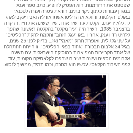
שפספס את ההזדמנות. הוא הפסיק להופיע, כתב ספר ועסק
במגוון עבודות כגינון, ניקוי בתים, הוראת גיטרה ועזרה לטכנאי
באולפן הקלטות. ודווקא אז החליטו אשתו אודליה ואביו יעקב לארגן
לו, ללא ידיעתו, הקלטת עוד שיר אחד, שיר ששינה את חייו. זה קרה
בדצמבר 1985, והשיר היה "עיר מקלט" בהקלטה ראשונה שהפך
ללהיט רדיו ענק. אחריו באו "עגל הזהב" והקמת להקת "הפליטים"
על שני גלגוליה, ואופרת הרוק "מאמי" ו
אז... בדיוק לפני 25 שנים,
בגיל 34 אלבום הבכורה "אהוד בנאי והפליטים".
זו הייתה ההתחלה
של אחד הקריירות המפוארות במוסיקה הישראלית, עם תשעה
אלבומים נוספים ועשרות שירים שהפכו לקלאסיקה מקומית, עוד
לפני העיבוד הקלאסי. עכשיו הוא מסכם, וכמו תמיד, ממשיך לנסוע.