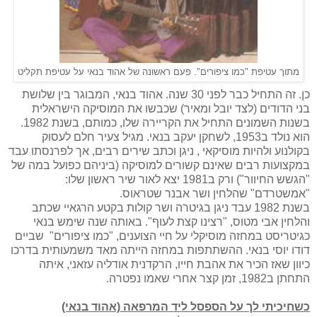
מתוך עטיפת "כמו ציפורים". פעם ראשונה של אהוד בנאי על עטיפת תקליט
כן. זה התחיל כבר לפני 30 שנה. אהוד בנאי, המבוגר בין שלושת
בני הדודים (לצד יובל ומאיר) שכבשו את המוסיקה הישראלית
בשנות השמונים התחיל את הקריירה שלו, כמותם, בשנת 1982.
הוא נולד ב1953, לשחקן יעקב בנאי. מגיל צעיר חלם לעסוק
בקולנוע ולהיות מוסיקאי , ניגן וכתב שירים רבים, אך לפרנסתו עבד
במקצועות רבים שאינם קשורים למוסיקה (ביניהם כפועל במה של
"הגשש החיוור") ורק ב1981 יצא לאור שיר ראשון שלו:
"אמשטרדם" שהלחין ושר אבנר שטראוס.
בשנת 1982 עבד ניגן בגיטרה ושר קולות בקטע הרגאיי שכתב
והלחין אבי מטוס, "רצינו קצת לעוף". באותה שנה שימש בנאי
כגיטריסט במחזה מוסיקלי על חיי הצוענים, "כמו ציפורים" שביים
דודו יוסי בנאי. ההשתתפות במחזה הייתה מאד משמעותית בדרכו
כיוון שאז הכיר את אהבת חייו, הרקדנית אודליה עזאני, איתה
התחתן ב1982
, זמן קצר אחרי שאמו נפטרה.
כשחיכיתי לך על הספסל ליד המרפאה (אהוד בנא
י)