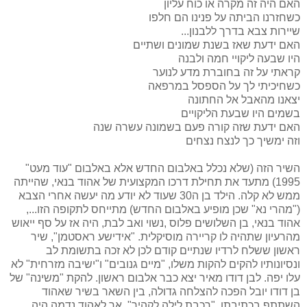
האם היה זה מקרה או כוח עליון
כשחזרנו הביתה על פנינו הם חלפו
שיירות צבא בדרך ללבנון...
האם ידעת שאז בשנת שמונים ושתיים
היו שבעה ליקויי חמה ולבנה
קראתי על זה בחוברת מדע לנוער
כשחיכיתי לך על הספסל במרפאה
יצאנו מהאבל אל החתונה
בשמים היו שבעת הליקויים
האם ידעת שזה קורה פעם בשמונה עשרה שנה
וזה ימשיך כך לנצח נצחים
השיר הזה (שלא נכלל באלבום החדש אלא באלבום "עוד מעט"
1995) מתעד את תחילת דרכו המקצועית של אהוד בנאי, שהייתה
ממש לא קלה. הילד בן ה30 שעוד לא יודע מה יעשה אחרי הצבא
("מהרי נא" שכן מופיע באלבום החדש) מתייחס לתקופה הזו...,
אהוד בנאי, בן השלושים פלוס ,נשוי ואב לבת, היה אז על סף ייאוש
מהרעיון שתהיה לו קריירה מוסיקלית. "אידישע ראסטמן", שיר
ראשון ששלח לרדיו שנתיים קודם לכן לא זכה בתשומת לב
ונסיונותיו להקים להקות משלו, "מיים גנובים" ו"ישיבה מזרחית" לא
עלו יפה. לבן דודו מאיר יצא כבר אלבום ראשון. להקת "משינה" של
בן דודו יובל הפכה להצלחה גדולה, בין השאר בשיר שאהוד
השתתף בכתיבתו, "רכבת לילה לקהיר", אך לאהוד נדמה היה