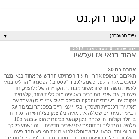
קוטנר רוק.נט
▼
יום שבת, 8 בספטמבר 2012
אהוד בנאי אז ועכשיו
אהבה בת 30
האלבום "באופק אחר", תיעוד הפרויקט החדש של אהוד בנאי נוצר
כמעט במקרה. לפני כשנה, לכבוד "פסטיבל הפסנתר" החליט בנאי
לעשות משהו חדש וראשוני מבחינת הקריירה שלו: להציג, חד
פעמית, את שיריו המוכרים בעטיפה מוסיקלית שונה, קלאסית
אקוסטית. בעיבודים והפקה מוסיקלית של עמי רייס (שעבד עם
"אלג'יר" ו"כנסיית השכל") ובליווי עמי רייס בפסנתר ובניצוח על
רביעיית מיתרים שכללה את מאיה בלזיצמן בצ'לו ושירה, גליה חי
בוויולה וקולות, חן שנהר וניצן קנאטי בכינורות הופיע בנאי ב18
מלהיטיו הגדולים ובתוספת שני שירים חדשים... וזה נשמע כל כך
טוב ומיוחד ומרענן עד שהוחלט להנציח את המופע-החד-פעמי
באלבום כפול ובהופעות נוספות... הקרובה בהן ב"פסטיבל התמר"