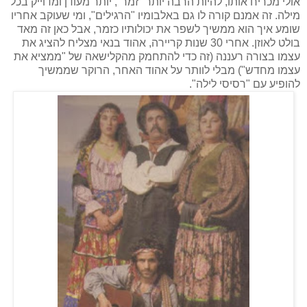
אולי מכריח אותו, להיות הרבה יותר "זמר", יותר מעודן ומדוייק בכל
מילה. זה אמנם קורה לו גם באלבומיו "הרגילים", ומי שעוקב אחריו
שומע איך הוא ממשיך לשפר את יכולותיו כזמר, אבל כאן זה מאד
בולט לאוזן. אחרי 30 שנות קריירה, אהוד בנאי מצליח להציג את
עצמו בצורה רעננה (זה כדי להתחמק מהקלישאה של "ממציא את
עצמו מחדש") מבלי לוותר על אהוד האחר, הרוקר שממשיך
להופיע עם "רסיסי לילה".