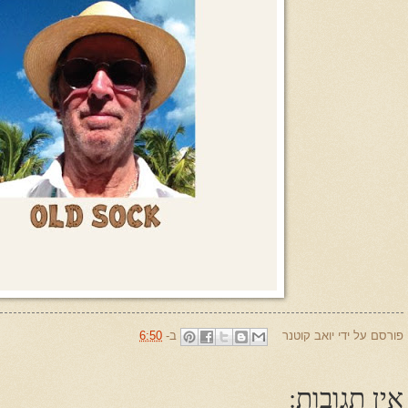
פורסם על ידי
יואב קוטנר
ב-
6:50
אין תגובות: