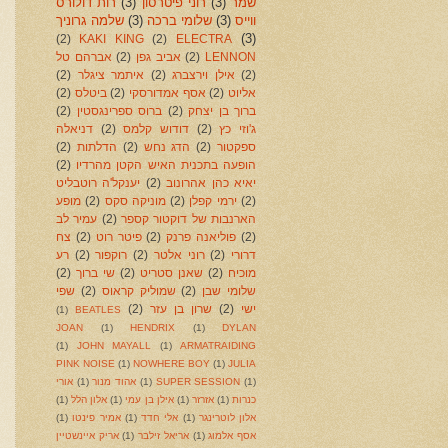
שמר
(3)
רוני פיטרסון
(3)
רות דולורס
ווייס
(3)
שלומי ברכה
(3)
שלמה גרוניך
(3)
(2)
KAKI KING
(2)
ELECTRA
LENNON
(2)
אביב גפן
(2)
אברהם טל
(2)
אילן וירצברג
(2)
איתמר ציגלר
(2)
אליוט
(2)
אסף אמדורסקי
(2)
ביטלס
(2)
ברוך בן יצחק
(2)
ברוס ספרינגסטין
(2)
ג'וזי כץ
(2)
דודוש קלמס
(2)
דניאלה
ספקטור
(2)
הדג נחש
(2)
הדלתות
(2)
הופעה בתכנית האיש הקטן מהרדיו
(2)
יאיא כהן אהרונוב
(2)
יענקל'ה רוטבליט
(2)
ירמי קפלן
(2)
מוניקה סקס
(2)
מופע
הארנבות של דוקטור קספר
(2)
עמיר לב
(2)
פוליאנה פרנק
(2)
פיטר רוט
(2)
צח
דרורי
(2)
רוני אלטר
(2)
רוקפור
(2)
רע
מוכיח
(2)
שאנן סטריט
(2)
שי ברוך
(2)
שלומי שבן
(2)
שמוליק קראוס
(2)
שפי
ישי
(2)
שרון בן עזר
(2)
(1)
BEATLES
JOAN
(1)
HENDRIX
(1)
DYLAN
(1)
JOHN MAYALL
(1)
ARMATRAIDING
PINK NOISE
(1)
NOWHERE BOY
(1)
JULIA
(1)
SUPER SESSION
(1)
אהוד מנור
(1)
אורי
כנרות
(1)
אזרזר
(1)
אילן בן עמי
(1)
אלון הלל
(1)
אלון לוטרינגר
(1)
אלי חדד
(1)
אמיר פינטו
(1)
אסף אלמוג
(1)
אריאל זילבר
(1)
אריק איינשטיין