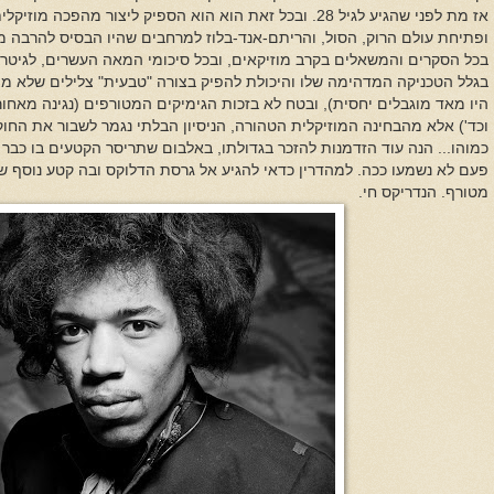
אז מת לפני שהגיע לגיל 28.
ובכל זאת הוא
הוא הספיק ליצור מהפכה מוזיקלי
ופתיחת עולם הרוק, הסול, והריתם-אנד-בלוז למרחבים שהיו הבסיס להרבה 
בכל הסקרים והמשאלים בקרב מוזיקאים, ובכל סיכומי המאה העשרים, לגיטריס
בגלל הטכניקה המדהימה שלו והיכולת להפיק בצורה "טבעית" צלילים שלא מה
היו מאד מוגבלים יחסית), ובטח לא בזכות הגימיקים המטורפים (נגינה מאחו
וכד') אלא מהבחינה המוזיקלית הטהורה, הניסיון הבלתי נגמר לשבור את הח
כמוהו...
הנה עוד הזדמנות להזכר בגדולתו, באלבום שתריסר הקטעים בו כבר י
מטורף. הנדריקס חי.