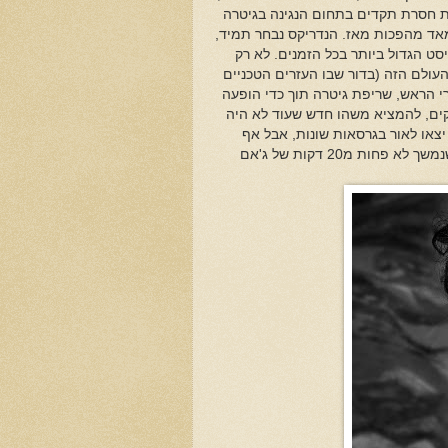
ת חסרת תקדים בתחום הנגינה בגיטרה
מאד מהפכות מאז. הנדריקס נבחר תמיד,
ט הגדול ביותר בכל הזמנים. לא רק
עולם הזה (בדור שבו העזרים הטכניים
רי הראש, שריפת גיטרה תוך כדי הופעה
וקים, להמציא משהו חדש שעוד לא היה
צאו לאור בגרסאות שונות, אבל אף
פעם לא נשמעו ככה. למהדרין כדאי להגיע אל גרסת הדלוקס ובה קטע נוסף שנמשך לא פחות מ20 דקות של ג'אם