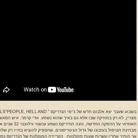
בשבוע שעבר יצא אלבום חדש של
ג'ימי הנדריקס "
"PEOPLE, HELL AND
LS
מצויין, לא רק במוזיקה שבו אלא גם באיך שהוא נשמע. אדי קרמר, איש הסא
האחראי על ההפקה הח
מבחינת הטיפול בעזבונו של גדול הגיטריסטים, שהספיק להוציא בחייו רק של
אך הותיר אחריו עשרות שעות מוקלטות. הקריירה המוקלטת של הנדריקס נמשכה רק 