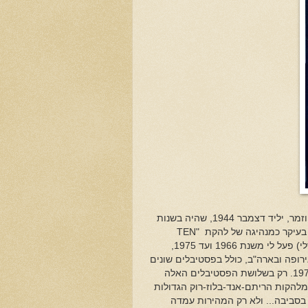
המצטרף החדש לג'אם הגדול בשמיים הוא אלווין לי. מוזיקאי בריטי, גיטריסט וזמר, יליד דצמבר 1944, שהיה בשנות
בעיקר כמנהיגה של להקת "
TEN
". תחת השם הזה (הצדעה לתחילת פעילותו של אלביס פרסלי) פעל לי משנת 1966 ועד 1975,
ופה ובארה"ב, כולל בפסטיבלים שונים
ובראשם "פסטיבל הג'אז בניופורט", ו"וודסטוק" ב1969 ו"פסטיבל האי ווייט" 1970. רק בשלושת הפסטיבלים האלה
מלהקות הריתם-אנד-בלוז-רוק הגדולות
 בסביבה... ולא רק המהירות עמדה