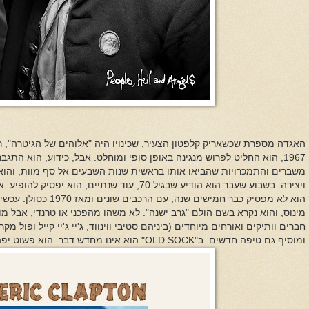
האגדה מספרת שכשאריק קלפטון הצעיר, שכינויו היה "אלוהים של הגיטרה", 
1967, הוא החליט לפרוש מנגינה באופן סופי ומוחלט. אבל, כידוע, הוא הת
משברים והתמכרויות שהביאו אותו בראשית שנות השבעים אל סף מוות, והוא
ויצירה. בשבוע שעבר הוא הודיע שבגיל 70, עוד שנתיים,
מינוס, והוא נקרא בשם הולם "גרב ישנה". לא משהו מהפכני או טרנדי, אבל מו
חברים וותיקים ואורחים מיוחדים (ביניהם סטיבי ווינווד, ג'יי ג'יי קייל ופול מקר
ומוסיף גם טיפה חדשים. ב
OLD SOCK"
" הוא אינו מחדש דבר. הוא פשוט יפ