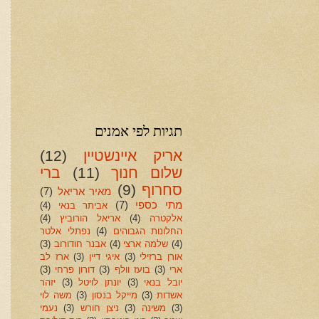
תגיות לפי אמנים
אריק איינשטיין
(12)
שלום חנוך
(11)
ברי
סחרוף
(9)
מאיר אריאל
(7)
מתי כספי
(7)
אביתר בנאי
(4)
אלקטרה
(4)
אריאל הורוביץ
(4)
החלונות הגבוהים
(4)
נפתלי אלטר
(4)
שלמה ארצי
(4)
אבנר חודורוב
(3)
אורן ברזילי
(3)
איגי דיין
(3)
ארז לב
ארי
(3)
בועז וולף
(3)
דורון פרחי
(3)
יובל בנאי
(3)
יונתן לויטל
(3)
יזהר
אשדות
(3)
מייקל בנסון
(3)
משה לוי
(3)
משינה
(3)
ניצן חורש
(3)
נעמי