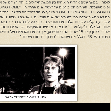
לזכותו, במשך שנים אחדות הוא היה בין חמשת הגדולים ביותר, לצידם של אריק 
ופיט טאונסנד. השירים הכי בולטים של "עשר שנים אחרי" היו "
GOING HOME
LOVE TO CHANGE THE WORLD
" היו אך בניגוד לחבריהם לסצנה, ולמרות
באמצע העשור ההוא א
הם לא ממש השתלבו במיינסטרים של שנות השבעים.
עשירה, הקליט עשרות אלבומים והופיע ברחבי העולם (וגם ביקר בארץ
אותו מג'מג'ם ב"קולנוע דן" עם אדר אבישר ומוזיקאים ישראלים נוספי
אחרי" לזמן קצר 15 שנים אחרי הפירוק, אך הימים הגדולים 
נפטר בגיל 68, בגלל מה שהוגדר "סיבוך בניתוח שגרתי".
אלווין לי בישראל. צילום אדר אבישר