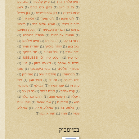
ראיון טלויזיה נדיר
(1)
אריק קלפטון
(1)
בום פם
(1)
בי בי קינג
(1)
בלקן ביט בוקס
(1)
ג'ואן
ארמטריידינג
(1)
ג'ון ארמטריידינג
(1)
ג'ון מאייל
(1)
ג'וני הקטן
(1)
ג'וני שועלי
(1)
גליה ירון
(1)
האחים רמירז
(1)
האיש שראה הכל
(1)
הארווי
ברוקס
(1)
הברירה הטבעית
(1)
הונאת האמרגן
(1)
הופעה אקוסטית
(1)
העולם המופלא
(1)
הרווי ברוקס
(1)
התפוחים
(1)
חיים אילפמן
(1)
יגאל בשן
(1)
יהודה פוליקר
(1)
יהודית תמיר
(1)
יואב אסיף
(1)
יובל זולטוב
(1)
יוני פוליקר
(1)
יוסי פיין
(1)
יוסלס איידי USELESS ID
(1)
ילדים זה שמחה
(1)
ליאורה יצחק
(1)
לנון
(1)
מאחורי הצלילים
(1)
מוטי ביקובסקי
(1)
מוקי
(1)
מטרופולין
(1)
מיילס דייוויס
(1)
נאור דיין
(1)
נפש תאומה
(1)
נתן זך
(1)
סופר סשן
(1)
עוזי
פיינרמן
(1)
עופר מאירי
(1)
עמי לוי
(1)
פינק נויז
(1)
קצת אחרת
(1)
רונית רולנד
(1)
רזי בן עזר
(1)
ריטלין
(1)
רישומי פחם
(1)
ריתם אנד בלוז
(1)
רעש
(1)
שב"ק ס
(1)
שבי עוזיאל
(1)
שוקי ווייס
(1)
שלמה בר
(1)
שמוליק צ'יזיק
(1)
שמוליק
שמיר
(1)
תמוז
(1)
תמר איינמן
(1)
בפייסבוק