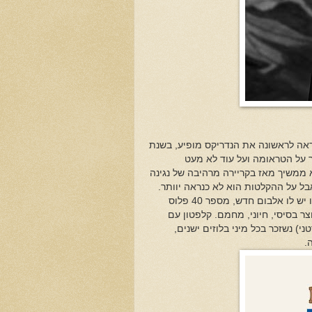
ראה לראשונה את הנדריקס מופיע, בשנת
גבר על הטראומה ועל עוד לא מעט
 ממשיך מאז בקריירה מרהיבה של נגינה
 הוא יפסיק להופיע. אבל על ההקלטות הוא לא כנראה יוותר.
הוא לא מפסיק כבר חמישים שנה, עם הרכבים שונים ומאז 1970 כסולן. עכשיו יש לו אלבום חדש, מספר 40 פלוס
צר בסיסי, חיוני, מחמם. קלפטון עם
טני) נשזכר בכל מיני בלוזים ישנים,
ה.