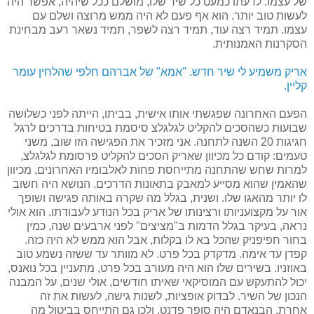
של עצמו. לדעתו כמעט כל שיר שלו, מושלם ככל שיהיה, אפשר היה
לעשות טוב יותר. הוא אף פעם לא היה ממש מרוצה ושלם עם
עצמו. תמיד רצה עוד, תמיד רצה לשפר, תמיד נשאר רעב מבחינת
הסקרנות האמנותית.
אריק משמיע לי שיר חדש. "אמא" של אברהם חלפי שהלחין עומר
קליין.
הפעם האחרונה שפגשתי אותו אישית, בביתו, הייתה לפני כשלושה
שבועות כשהסכים להקליט לגלגלצ סיסמת בטיחות בדרכים לרגל
חגיגות 20 השנה לתחנה. אני מזכיר את הפגישה הזו שוב, משני
טעמים: קודם כל מכיוון שאריק הסכים להקליט פרסומת לגלגלצ,
למרות שחש שהתחנה מתייחסת פחות לאלבומיו האחרונים, מכיוון
שהאמין שהוא מסייע למאבק בתאונות הדרכים. הנושא היה חשוב
לו יותר מהאגו שלו. ושנית, בגלל מה שקרה באותה פגישה ושופך
אור על מקצועניותו ורצינותו של אריק בכל הנודע לעבודתו. הוא אולי
נראה, בעיקר בגלל הדמות ב"מציצים" לפני ארבעים שנה, כמין
בחור חפיפניק שהכל בא לו בקלות, אבל הוא ממש לא היה כזה.
קפדן עד אימה. מדקדק בכל פרט.
לא מוותר עד ששזה נשמע טוב
באוזניו. בשירים שלו הוא היה מעורב בכל פרט, מתעניין בכל נואנס,
יכול להתעקש עם המוסיקאי שאיתו חודשים, אולי שנים, על המבנה
הנכון של השיר. לבדוק אופציות, לשנות גישה, לעשות את זה
אחרת. הבנאדם היה סופר פדנט, ולכן גם התייחס בביטול מה