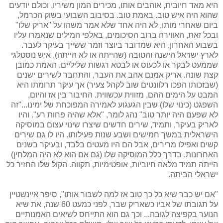
היא מאד חיובית, אוהבים אותו, מכירים המון משיריו, וכולם יודעים
שהוא היה איש טוב. באמת טוב. בסיבוב השבועי בשוק הכרמל,
ביום שאחרי מותו, לא היה אחד שלא אמר משהו על "אריק שלו"
ובכל זאת, האווירה ברוב הסיכומים, באלפי המילים שנאמרו עליו
בשבוע האחרון, היא שמדובר ביוצר וזמר ששייך בעיקר לעבר.
לארץ ישראל הישנה והטובה (שהייתה או לא הייתה), איש נוסטלגי
שממעט לבקר או לכעוס או לבטא רגשות שליליים. האמת כמובן
קצת שונה. אריק אמנם אהב את העבר, והתחבר לשירים ישנים
(שבזכותו הפכו רלוונטים שוב לקהל צעיר) אך עיקר תרומתו היא
המבט על הימים ההם, מזווית עכשווית. החיבור בין אז והיום,
השפגט (כינוי שלו) שבין הגעגוע לאמירה המפוכחת של ימינו..."זה
לא שפעם היה יותר טוב" נהג לומר, "אלא שהיה פחות רע". והיו
לאריק בעיקר, ותמיד, שירים חדשים שיצרו שינוי עצום במוסיקה
הישראלית במשך חמישים ושבע שנות פעילותו. היו לו גם שירים
קשים ואפילו מרירים, אבל הם היו מעטים בלבד, ובעיקר בשנים
האחרונות. בדרך כלל המוסיקה שלו (גם אם הוא לא היה המלחין)
הייתה תמיד מלאה חיוביות, אופטימיות, תקווה. הקול שלו החזיר כל
ישראלי הביתה.
"אם יש כבר שיא כל כך טוב אז למה לשבור אותו", סיפר איינשטיין
על תגובתו של אביו כשאריק שבר, לפני כמעט 60 שנה, את שיא
הנוער בקפיצה לגובה... וכך גם הוא התייחס לשיאים האמנותיים