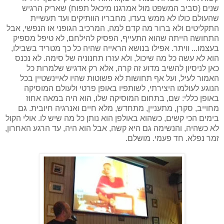
שנים (סביב המשפט מול אמרגנו מיכאל תפוח) שאריק הרגיש
שהעולם כולו לא ממש בעדו, מחבריו הוותיקים ועד תעשיית
התקליטים ולא ברור מה קדם למה, המרכיב הגופני או הנפשי, אבל
התחושה הייתה שהוא התעייף, הפסיק להילחם, לא טיפל מספיק
בעצמו... וויתר. אפילו בנושא הראייה שהיה כל כך מטריד בשבילו,
הוא לא עשה כל מה שיכול, ולא עזרו תחנוניה של סימה. לא נכנס
כאן לניסיון להשיב מדוע זה קרה, אלא רק אדגיש שלמרות כל
האמור לעיל, ועל אף תחושות לא פשוטות שהיו לאיינשטיין בכל
הנוגע לעולמו היצירתי, לשותפיו באופן פרטי ולעולם המוסיקה
באופן כללי: שם, בתחום המוסיקה שלו, הוא היה במאה אחוז
מחוייב, סקרן, מתעניין, מתחדש, מלא חיים ואנרגיה חיובית. גם
בימים הכי קשים, כשהוא באולפן הוא נותן כל מה שיש לו. אולי הקול
לא כשהיה, והנשימה גם היא קשה, אבל הוא היה, עד הרגע האחרון,
זמר נפלא. חד פעמי. מושלם.