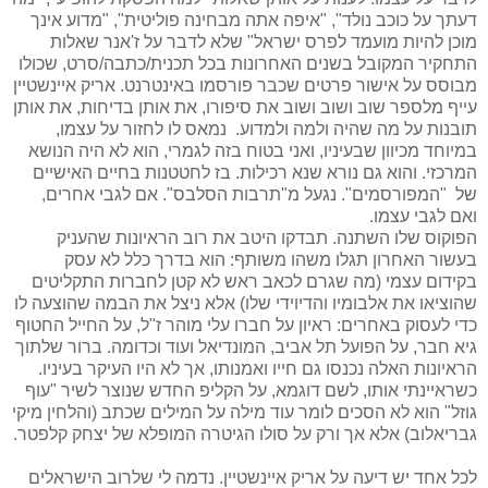
דעתך על כוכב נולד", "איפה אתה מבחינה פוליטית", "מדוע אינך
מוכן להיות מועמד לפרס ישראל" שלא לדבר על ז'אנר שאלות
התחקיר המקובל בשנים האחרונות בכל תכנית/כתבה/סרט, שכולו
מבוסס על אישור פרטים שכבר פורסמו באינטרנט. אריק איינשטיין
עייף מלספר שוב ושוב ושוב את סיפורו, את אותן בדיחות, את אותן
תובנות על מה שהיה ולמה ולמדוע. נמאס לו לחזור על עצמו,
במיוחד מכיוון שבעיניו, ואני בטוח בזה לגמרי, הוא לא היה הנושא
המרכזי. והוא גם נורא שנא רכילות. בז לחטטנות בחיים האישיים
של "המפורסמים". נגעל מ"תרבות הסלבס". אם לגבי אחרים,
ואם לגבי עצמו.
הפוקוס שלו השתנה. תבדקו היטב את רוב הראיונות שהעניק
בעשור האחרון תגלו משהו משותף: הוא בדרך כלל לא עסק
בקידום עצמי (מה שגרם לכאב ראש לא קטן לחברות התקליטים
שהוציאו את אלבומיו והדיוידי שלו) אלא ניצל את הבמה שהוצעה לו
כדי לעסוק באחרים: ראיון על חברו עלי מוהר ז"ל, על החייל החטוף
גיא חבר, על הפועל תל אביב, המונדיאל ועוד וכדומה. ברור שלתוך
הראיונות האלה נכנסו גם חייו ואמנותו, אך לא היו העיקר בעיניו.
כשראיינתי אותו, לשם דוגמא, על הקליפ החדש שנוצר לשיר "עוף
גוזל" הוא לא הסכים לומר עוד מילה על המילים שכתב (והלחין מיקי
גבריאלוב) אלא אך ורק על סולו הגיטרה המופלא של יצחק קלפטר.
לכל אחד יש דיעה על אריק איינשטיין. נדמה לי שלרוב הישראלים