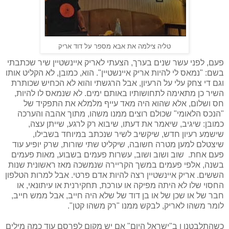
טליה צילמה את אבא מספר על דוד אריק
פעם, לפני עשר שנים בערך, הצעתי לאריק איינשטיין שיר שכתבתי
בשם: "נמאס לי להיות אריק איינשטיין". הוא, כמובן, לא הקליט אותו
וגם די צחק עלי על הרעיון, אבל הרגשתי והוא לא הכחיש שכותרת
השיר כן מתאימה לתחושותיו באותם ימים. לא שנמאס לו להיות,
חס ושלום, אלא שהוא היה מאד עייף מלמלא את התפקיד של
"הנכס הלאומי" שכולם רוצים ממנו משהו, מתוך אהבה והערכה
כמובן: שיגיב, שיאמר את דעתו, שיבוא רק לרגע, שייתן עצה,
שישמע רעיון חדש, שיקשיב לשיר שנכתב במיוחד בשבילו,
שיצטלם למען מטרה חשובה, שיקליט שתי שורות, שרק יופיע עוד
פעם אחת.
שוב ושוב ושוב, עשרות פעמים בשבוע, מאות פעמים
בשנה, אלפי פעמים במשך הקריירה שנמשכה מאז ראשונית שנות
הששים. אריק איינשטיין רצה להיות אדם פרטי. אבל למרות הטלפון
החסוי שלו לא היתה מפיקה או עורכת, תחקירנית או עיתונאי, או
חבר של או שכן של או בן דוד של שלא היה חייב, אבל ממש חייב,
לומר משהו לאריק, לבקש ממנו "רק משהו קטן".
כשהתלבטנו ו ב"ישראל היום" אם יש מקום לפרסם עוד כמה מילים