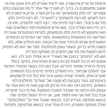
אישיות על אריק איינשטיין, ואני ידעתי שאריק לא היה אוהב את זה
ששוב מתעסקים בו, ברוך רון העורך שלי אמר לי מה שבעצם כולם
אומרים: "זה חלק מהמשחק" וזה בדיוק העניין. אריק איינשטיין לא
רצה לשחק. לא רצה להשתתף ב"תעשייה", לא רצה להיות חלק
מה"שו-ביזנס". הוא רצה להיות זמר. רצה ליצור ולהקליט. וזהו זה.
רוב חייו הוא הצליח בכך. מאז פרש מהופעות לפני כשלושים שנה
הוא התעקש לא להיות חלק מהמשחק, למרות ההתנגדות שעוררה
הפרישה הזו והאשמתו בהתנשאות, ומצד שני הפיתויים הכספיים
המטורפים שניסו להחזיר אותו אל הבמה. הוא החליט שלא, ולא
משנה מדוע בדיוק, ונשאר נאמן להחלטתו. מצד שני הוא לא הפסיק
לרגע לעשות את מה שכן התאים לו: מוסיקה נהדרת.
הוא לא "התנתק" במובן של האוורד יוז או אפילו חנוך לוין. הוא
אמנם לא הרבה לצאת מביתו בשנים האחרונות, בעיקר בגלל
בעיות הראייה שמאד החריפו, אבל הוא היה בקשר מתמיד ויומיומי
עם "העולם שבחוץ". היה מעודכן בפרטי פרטים בכל הנושאים
שעניינו אותו, ומאחר שהיה כמעט עיוור ולא יכול היה להשתמש
באינטרנט, נעזר בקבוצה לא קטנה של "גוגלים" מחולקים לפי
נושאים. בתחום הזה הוא היה נודניק לא קטן (ואת זה הוא אמר על
עצמו) ולא הרפה עד שקיבל תשובה מספקת. את זה כבר סיפרתי,
אבל בכל זאת אני גאה לספר שוב. אני הייתי
הגוגל הפרטי שלו
בנושא מוסיקה. אבידע לבני, הבמאי שעבד אתי על "האלבומים"
שילב מוסיקה וספורט, היה לו אחד אחר בנושא פוליטיקה, ולפחות