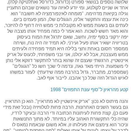
שלושה נוספים בנושאי ספורט (כדורגל, כדורסל ואתלטיקה קלה),
אחד או שניים לקולנוע, ומי יודע לאיזה עוד נושאים שבהם התעניין
וגילה בקיאות מדהימה. "מומחה לאינפורמציה לא חשובה" הוא
כינה את עצמו והתקשר אלינו, הגוגלים שלו, המון פעמים ביום.
לעתים גם בשעות ממש לא מקובלות כי ממש היה דחוף לו להיזכר,
והוא מאד חשש לשכוח. הוא אמר לי כמה מפחיד אותו מצבה של
יפה ירקוני בסוף ימיה, וחשב, שאם יתרגל את המוח בעיסוק
בטריוויה ישאיר אותו פעיל ועירני. לא תמיד זה היה נוח, ושיחה
ממספר חסום באחת וחצי בלילה היא תמיד מפחידה ולעיתים
ממש מעצבנת, אבל לא יכולנו, אני ובני משפחתי, לכעוס על אריק
איינשטיין. הרגשתי שעצם זה שהוא בוחר להתקשר דווקא אלי נותן
לי משמעות. הייתי מאד גאה, ונדמה לי שכך חשו כל "הגוגלים"
(שמספרם, מתברר, גדול בהרבה ממה שידעתי) לעזור במשהו
לאיש הגדול הזה שכל כך אהבנו. לייבור אוף לאב.
קטע מהראיון ל"סוף עונת התפוזים" 1998
והנה מיתוס לא נכון: "אריק איינשטיין לא מתראיין". הוא כן התראיין.
גם בעשר השנים האחרונות. הרבה פחות לטלוויזיה (ובכל זאת מידי
פעם כן), קצת פחות לעיתונות הכתובה ודי הרבה ובעיקר לרדיו,
שהיה כלי התקשורת האהוב עליו במיוחד. לא מתוך התנשאות
וניכור הוא צימצם את פעילותו זו, אלא משום שבאמת נמאס לו
לדבר על עצמו. לענות על אותן שאלות "למה הפסקת להופיע", "מה