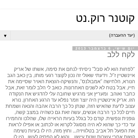
קוטנר רוק.נט
▼
יום שישי, 6 בדצמבר 2013
לקח ללב
"לפחות הוא לא סבל" ניסיתי לנחם את סימה, אשתו של אריק
איינשטיין ז"ל. וידעתי שאולי זה נכון לקוצר רגעי מותו, בין כאב הגב
הנורא, הלחישה "אמבולנס", והנשיקה-הוצאת האויר שסיימה את
חייו, אבל בטח לא לשנים האחרונות. כואב לי הלב לומר זאת, אבל
כחבר ואוהב ומעריץ אני מרגיש שחובה עלי להדגיש את הנקודה
הזו. אריק איינשטיין היה יוצר וזמר נפלא עד הרגע האחרון. נורא
עצוב לדעת שהאיש הזה, שנתן כל כך הרבה אהבה והנאה ושמחת
חיים לכל כך הרבה אנשים, עשה זאת גם כשהיה במצב קשה,
גופנית ונפשית. קודם כל בגלל בעיות הראייה שלו, שהלכו והחמירו
עד כדי כך שהוא לא היה מסוגל לקרוא או לכתוב או אפילו לראות
את הפועל תל אביב בטלוויזיה... וחוץ מזה, היו לו בעיות נשימה
קשות אחרי עשרות שנות עישון... והוא לא הפסיק לעשן. היו לו