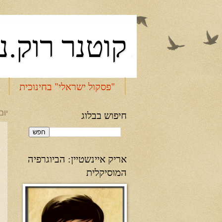
קוטנר רוק.נ
"פסקול ישראלי" בחינוכית
חיפוש בבלוג
יום שב
אריק איינשטיין: הביוגרפיה
המוסיקלית