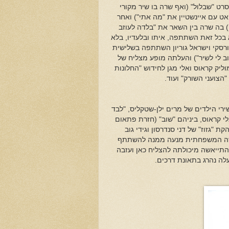
רט "שבלול" (ואף שרה בו שיר מקורי
אט עם איינשטיין את "מה אתי") ואחר
י) בה שרה בין השאר את "בלדה לעוזב
 בכל זאת השתתפה, איתו ובלעדיו, בלא
רסקי וישראל גוריון השתתפה בשלישית
כתה במקום הראשון בפסטיבל הזמר ב1972 (בשיר "טוב לי לשיר") והעלתה מופע מצליח של
מחזות זמר אמריקאיים. ב1973 הצטרפה לשמוליק קראוס ואלי מגן לחידוש "החלונות
הצועני השורק" ועוד.
שירי הילדים של מרים ילן-שטקליס, "לבד
י קראוס, ביניהם "שוב" (חזרת פתאום
ד. ב1978 היא אפילו התקבלה ללהקת "גזוז" של דני סנדרסון וגידי גוב
סערה המשפחתית מנעה ממנה להשתתף
תייאשה מיכולתה להצליח כאן ועזבה
לה נהרג בתאונת דרכים.