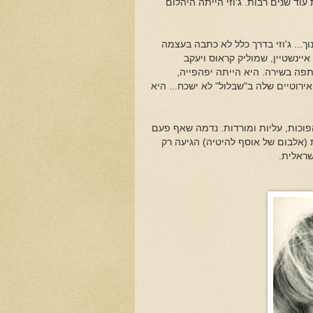
 הישראלית עוד שנים רבות. ג'וזי הייתה היהלום
וך... ג'וזי בדרך כלל לא כתבה בעצמה
יינשטיין, שמוליק קראוס ויעקב
פה בשירה. היא הייתה יפהפייה,
רוטיים שלה ב"שבלול" לא ישכח... היא
פוכות, עליות ומורדות. נדמה שאף פעם
(אלבום של אוסף להיטיה) הגיעה רק
שראלית.