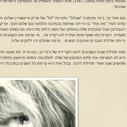
עצומה בזמן אמת (1967-1968) אלא המשיך והשפיע על המוסיקה
שבכתר...
וגם אחר כך, בימי מהפכת "שבלול" ותכניות "לול" של אריק איינשטיין ושלום חנ
(פרט לשיר "מה אתי" בו הייתה שותפה בכתיבה והלחנה עם שלום חנוך, אריק א
רוטבליט) אבל הנוכחות שלה באולפן ועל הסט היתה מדהימה גם כשלא השתת
סקסית, רוקדת כמו שאף אחת אחרת לא רקדה אז... מי שראה את הקטעים האי
הייתה אלילת הגברים ואהובת הנשים... נדמה שכולם היו דלוקים עליה.
מאז תחילת שנות השבעים ידעה הקריירה של ג'וזי כץ, כמו חייה, לא מעטו תה
היא לא הגשימה את מלוא הפוטנציאל שלה. לאלבומה המלא הראשון כסולנית 
שלושים שנה אחרי תחילת דרכה. ובכל זאת היא קיימת כל השנים בתרבות הי