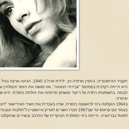
היא הייתה רקדנית במחזמר "גבירתי הנאווה", ואז פגשה את הזמר והמלחין שמ
הבמה. בהשפעתו ויתרה על ריקוד ומשחק ופיתחה את יכולתה כזמרת. היא שרה
וגיטרה.
ב1964 הוקלטה ג'וזי לראשונה כזמרת, שרה בעברית את השיר האידישאי "דו
בצמד עם קראוס עד שב1967 חברו השניים לאריק איינשטיין ל"חל
לפעול בבריטניה, הייתה ג'וזי הסולנית העיקרית של ההרכב ובשירים שהוקלטו 