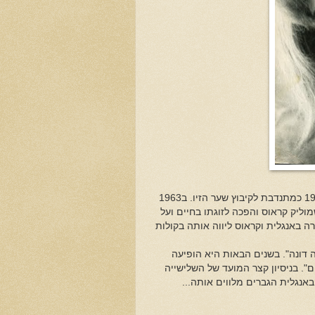
תקציר ההיסטוריה. ג'וזפין מרסיה כץ, ילידת ארה"ב 1940, הגיעה ארצה בגיל 19 כמתנדבת לקיבוץ שער הזיו. ב1963
וליק קראוס והפכה לזוגתו בחיים ועל
 באנגלית וקראוס ליווה אותה בקולות
נה דונה". בשנים הבאות היא הופיעה
ונות הגבוהים". בניסיון קצר המועד של השלישייה
באנגלית הגברים מלווים אותה...