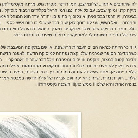
לה שאוהבים אותה... שלומי שבן, חמי רודנר, אפרת גוש, מרינה מקסימיליאן ב
מיקה קרני ומיקי שביב. עם כל אלה ינגנו רמי הראל בקלידים ועיבוד מוסיקלי, נ
בגיטרה, זיו הרפז בבס ואיתן איצקוביץ' בתופים. יהודה עדר הוא המנהל האמ
והמנחה... ואל חשש, אני לא דוחף כאן שום דבר שיש לי בו רווח אישי כספי.
כולל יוזמת הפרויקט איסי וינטר אבוקסיס. תאריך היומולדת העגול הוא סתם
עינב של הפניית תשומת לב למוסיקאים גדולים שאינם בכותרות כרגע.
ג'וזי כץ הייתה כנראה הבייב העברית הראשונה. אי שם בתקופה המעצבת של
כשהמדינה הסופר-שמרנית שלנו קצת נפתחה למוסיקה חדשה ולאפנה חדשה, 
מדינה קטנה במצור, מוקפת אוייבים ומפחדת מכל דבר שהריח "אמריקה"... ה
אז היו בארץ לא מעט זמרות מצליחות וכוכבות קולנוע מפורסמות ואפילו כמה
שלא הייתה אף אחת שעשתה את זה כמו ג'וזי כץ. במין פשטות, כמעט ביישנות,
שלה... רוקדת נהדר, שרה נורא יפה ועם עברית של עולה חדשה במבטא אמרי
בנערה אחת והיא שלנו!!! ממש כאן!!! השכנה נקסט דור!!!