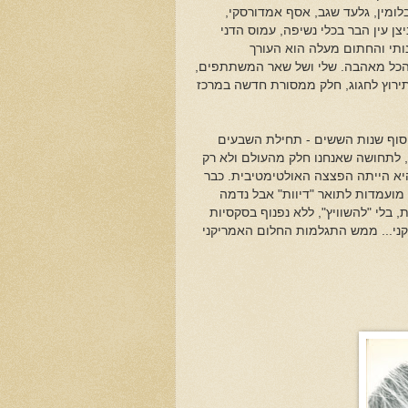
לומין, גלעד שגב, אסף אמדורסקי,
יצן עין הבר בכלי נשיפה, עמוס הדני
נותי והחתום מעלה הוא העורך
.. הכל מאהבה. שלי ושל שאר המשתתפים,
 תירוץ לחגוג, חלק ממסורת חדשה במרכז
 סוף שנות הששים - תחילת השבעים
לתחושה שאנחנו חלק מהעולם ולא רק
יא הייתה הפצצה האולטימטיבית. כבר
 מועמדות לתואר "דיוות" אבל נדמה
 בלי "להשוויץ", ללא נפנוף בסקסיות
קני... ממש התגלמות החלום האמריקני