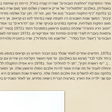
אחרי התפרקות "החלונות הגבוהים" ושהייה קצרה בחו"ל, הייתה כץ שותפה בס
באנגלית), באלבום "פלסטלינה" של אריק איינשטיין ושלום חנוך (שם שרה בשו
כך בלהקת "כיף התקווה הטובה" (עם אלי מגן, זהר לוי, חנן יובל ושלמה מזרח
קיבוץ". המשך שנות השבעים היו תקופה קשה במיוחד לזוג כץ-קראוס, אך היא
מעט הפקות מצליחות, שיחקה בסרטים ובעיקר שרה. עם "הדודאים" בני אמדו
"הטוב הרע והנערה" שז
גרסאות בעברית לשירי סרטים ו
הגבוהים" ("אצלי הכל בסדר" , "אלישבע מה נחמדת"), שרה בתוכנית טלוויזיה "
ב1975, חודשים אחדים לאחר שנולד בנם הבכור הופיעו כץ וקראוס במופע מ
ביחד ולבד לבד" (שיצא גם באלבום). עד סוף העשור הקליטה כץ שירים עם ובל
...), "ימי ראשית הקיץ", "תני לי להחליט" ועו
והחלה לעבוד על מה שהיה אמור להיות אלבום הסולו הראשון שלה. אך ה
בלהקה וגם לא להשלים את אלבום הסולו שלה. בראשית שנות השמונים היא ה
עם שני ילדיה את הארץ. בארצות הברית נישאה מחדש, אך לאחר כשנתיים בע