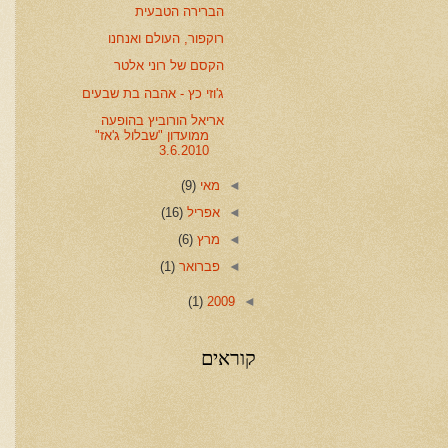
הברירה הטבעית
רוקפור, העולם ואנחנו
הקסם של רוני אלטר
ג'וזי כץ - אהבה בת שבעים
אריאל הורוביץ בהופעה
ממועדון "שבלול ג'אז"
3.6.2010
◄
מאי
(9)
◄
אפריל
(16)
◄
מרץ
(6)
◄
פברואר
(1)
(1)
2009
◄
קוראים