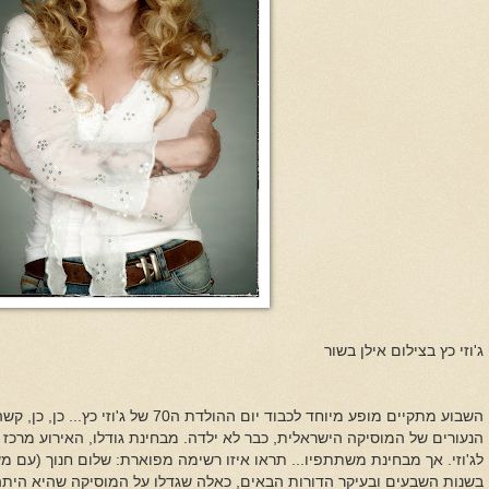
ג'וזי כץ בצילום אילן בשור
השבוע מתקיים מופע מיוחד לכבוד יום ההולדת 
הנעורים של המוסיקה הישראלית, כבר לא ילדה. מבחינת גודלו, האירוע מרכז ע
לג'וזי. אך מבחינת משתתפיו... תראו איזו רשימה מפוארת: שלום חנוך (עם משה
בשנות השבעים ובעיקר הדורות הבאים, כאלה שגדלו על המוסיקה שהיא היתה 