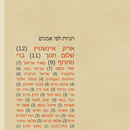
תגיות לפי אמנים
אריק איינשטיין
(12)
שלום חנוך
(11)
ברי
סחרוף
(9)
מאיר אריאל
(7)
מתי כספי
(7)
אביתר בנאי
(4)
אלקטרה
(4)
אריאל הורוביץ
(4)
החלונות הגבוהים
(4)
נפתלי אלטר
(4)
שלמה ארצי
(4)
אבנר חודורוב
(3)
אורן ברזילי
(3)
איגי דיין
(3)
ארז לב
ארי
(3)
בועז וולף
(3)
דורון פרחי
(3)
יובל בנאי
(3)
יונתן לויטל
(3)
יזהר
אשדות
(3)
מייקל בנסון
(3)
משה לוי
(3)
משינה
(3)
ניצן חורש
(3)
נעמי
שמר
(3)
רוני פיטרסון
(3)
רות דולורס
ווייס
(3)
שלומי ברכה
(3)
שלמה גרוניך
(3)
(2)
KAKI KING
(2)
ELECTRA