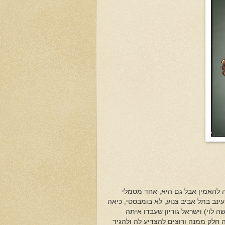
ה70 של ג'וזי כץ... כן, כן, קשה להאמין אבל גם היא, אחד מסמלי
ינב בתל אביב צנוע, לא בומבסטי, כיאה
 לוי) וישראל גוריון שעבדו איתה
חלק ממנה ורוצים להצדיע לה ולהגיד