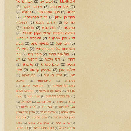
LENNON
(2)
אביב גפן
(2)
אברהם טל
(2)
אילן וירצברג
(2)
איתמר ציגלר
(2)
אליוט
(2)
אסף אמדורסקי
(2)
ביטלס
(2)
ברוך בן יצחק
(2)
ברוס ספרינגסטין
(2)
ג'וזי כץ
(2)
דודוש קלמס
(2)
דניאלה
ספקטור
(2)
הדג נחש
(2)
הדלתות
(2)
הופעה בתכנית האיש הקטן מהרדיו
(2)
יאיא כהן אהרונוב
(2)
יענקל'ה רוטבליט
(2)
ירמי קפלן
(2)
מוניקה סקס
(2)
מופע
הארנבות של דוקטור קספר
(2)
עמיר לב
(2)
פוליאנה פרנק
(2)
פיטר רוט
(2)
צח
דרורי
(2)
רוני אלטר
(2)
רוקפור
(2)
רע
מוכיח
(2)
שאנן סטריט
(2)
שי ברוך
(2)
שלומי שבן
(2)
שמוליק קראוס
(2)
שפי
ישי
(2)
שרון בן עזר
(2)
(1)
BEATLES
JOAN
(1)
HENDRIX
(1)
DYLAN
(1)
JOHN MAYALL
(1)
ARMATRAIDING
PINK NOISE
(1)
NOWHERE BOY
(1)
JULIA
(1)
SUPER SESSION
(1)
אהוד מנור
(1)
אורי
כנרות
(1)
אזרזר
(1)
אילן בן עמי
(1)
אלון הלל
(1)
אלון לוטרינגר
(1)
אלי חדד
(1)
אמיר פינטו
(1)
אסף אלמוג
(1)
אריאל זילבר
(1)
אריק איינשטיין
ראיון טלויזיה נדיר
(1)
אריק קלפטון
(1)
בום פם
(1)
בי בי קינג
(1)
בלקן ביט בוקס
(1)
ג'ואן
ארמטריידינג
(1)
ג'ון ארמטריידינג
(1)
ג'ון מאייל