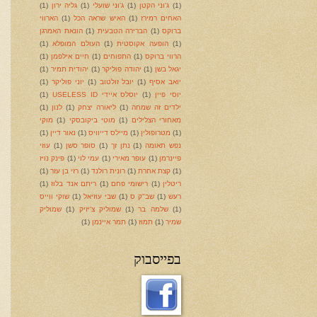
(1)
ג'וני הקטן
(1)
ג'וני שועלי
(1)
גליה ירון
(1)
האחים רמירז
(1)
האיש שראה הכל
(1)
הארווי
ברוקס
(1)
הברירה הטבעית
(1)
הונאת האמרגן
(1)
הופעה אקוסטית
(1)
העולם המופלא
(1)
הרווי ברוקס
(1)
התפוחים
(1)
חיים אילפמן
(1)
יגאל בשן
(1)
יהודה פוליקר
(1)
יהודית תמיר
(1)
יואב אסיף
(1)
יובל זולטוב
(1)
יוני פוליקר
(1)
יוסי פיין
(1)
יוסלס איידי USELESS ID
(1)
ילדים זה שמחה
(1)
ליאורה יצחק
(1)
לנון
(1)
מאחורי הצלילים
(1)
מוטי ביקובסקי
(1)
מוקי
(1)
מטרופולין
(1)
מיילס דייוויס
(1)
נאור דיין
(1)
נפש תאומה
(1)
נתן זך
(1)
סופר סשן
(1)
עוזי
פיינרמן
(1)
עופר מאירי
(1)
עמי לוי
(1)
פינק נויז
(1)
קצת אחרת
(1)
רונית רולנד
(1)
רזי בן עזר
(1)
ריטלין
(1)
רישומי פחם
(1)
ריתם אנד בלוז
(1)
רעש
(1)
שב"ק ס
(1)
שבי עוזיאל
(1)
שוקי ווייס
(1)
שלמה בר
(1)
שמוליק צ'יזיק
(1)
שמוליק
שמיר
(1)
תמוז
(1)
תמר איינמן
(1)
בפייסבוק