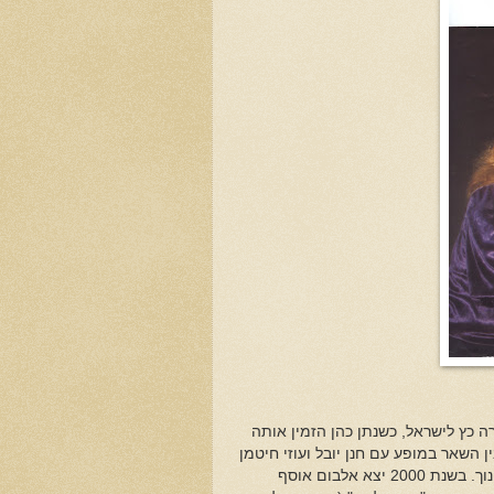
זמרה, חזרה כץ לישראל, כשנתן כהן הזמין אותה
השאר במופע עם חנן יובל ועוזי חיטמן
ז"ל וכאורחת במופעים שונים, ביניהם עם טל גורדון ורונה קינן וגם עם שלום חנוך. בשנת 2000 יצא אלבום אוסף