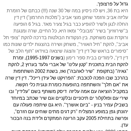
גדול על פרצופך.
היא בת 36, ויש לה ניסיון במה של 30 שנה (!!!) כבתם של הזמרת
עליזה אביב והזמר שחקן מוצי אביב ("מלכות החרמון") דין דין
החלה לנגן ולשיר להופיע כבר בגיל צעיר מאד. בגיל 6 הופיעה
ב"שירווזיון" בשיר "מבובלי" ומאז היא, כל החיים, שרה ומנגנת
ורוקדת וגם משחקת. בין הנקודות הבולטות בדרכה להקת "צופי תל
אביב", להקת "חיל האוויר", משחק ושירה בהצגות ילדים שונות כמו
"סיפורים בראש של דין דין" והצגה שיצאה בווידאו "תוף הלב של
דין דין", לימודים בבית ספר רימון (
בשנים 1995-1997), זמרת
להקת הבית בתוכנית "קטן עלינו" של אברי גלעד בערוץ 2, להקת
"גאיה" (בתקופת "שיר לאהבה") ואז, בשנת 2002 השתתפות
בהרכב שבו הפכה לכוכבת: "הפרויקט של עידן רייכל". דין דין שרה
את "אם תלך" והשתתפה בהופעות כזמרת ונגנית כלי הקשה.
במקביל הוציאה עם אמה עליזה דיסק משותף בשם "עלידין" ובו
שירי עם ופולקלור ים תיכוניים ובלקניים וגם שיר שכתב במיוחד
בשבילן עמיר בניון - "ביום אושרך". היא גם שיתפה פעולה עם
יהונתן גפן במופע המצליח "רק דגים מתים שוחים עם הזרם",
ופרשה בתחילת 2005 עקב הריונה המתקדם ולידת בנה הבכור
עדן
.