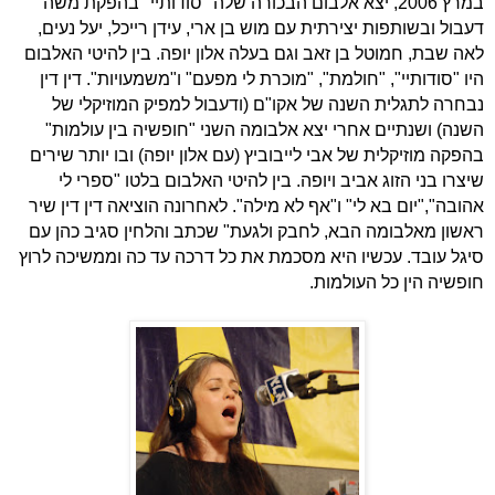
במרץ 2006, יצא אלבום הבכורה שלה "סודותיי" בהפקת משה
דעבול ובשותפות יצירתית עם מוש בן ארי, עידן רייכל, יעל נעים,
לאה שבת, חמוטל בן זאב וגם בעלה אלון יופה. בין להיטי האלבום
היו "סודותיי", "חולמת", "מוכרת לי מפעם" ו"משמעויות". דין דין
נבחרה לתגלית השנה של אקו"ם (ודעבול למפיק המוזיקלי של
השנה) ושנתיים אחרי יצא אלבומה השני "חופשיה בין עולמות"
בהפקה מוזיקלית של אבי לייבוביץ (עם אלון יופה) ובו יותר שירים
שיצרו בני הזוג אביב ויופה. בין להיטי האלבום בלטו "ספרי לי
אהובה","יום בא לי" ו"אף לא מילה". לאחרונה הוציאה דין דין שיר
ראשון מאלבומה הבא, לחבק ולגעת" שכתב והלחין סגיב כהן עם
סיגל עובד. עכשיו היא מסכמת את כל דרכה עד כה וממשיכה לרוץ
חופשיה הין כל העולמות.