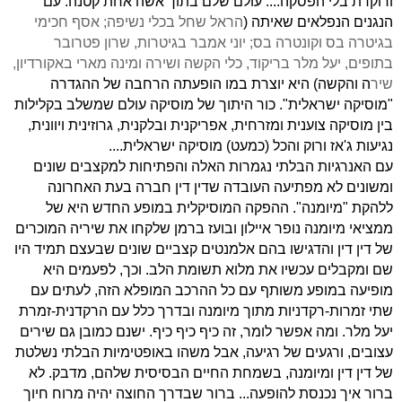
ורוקדת בלי הפסקה.... עולם שלם בתוך אשה אחת קטנה. עם
הנגנים הנפלאים שאיתה (
הראל שחל בכלי נשיפה; אסף חכימי
בגיטרה בס וקונטרה בס; יוני אמבר בגיטרות, שרון פטרובר
בתופים, יעל מלר בריקוד, כלי הקשה ושירה ומינה מארי באקורדיון,
שיר
ה והקשה) היא יוצרת במו הופעתה הרחבה של ההגדרה
"מוסיקה ישראלית". כור היתוך של מוסיקה עולם
שמשלב בקלילות
בין מוסיקה צוענית ומזרחית, אפריקנית ובלקנית, גרוזינית ויוונית,
נגיעות ג'אז ורוק והכל (כמעט) מוסיקה ישראלית....
עם האנרגיות הבלתי נגמרות האלה והפתיחות למקצבים שונים
ומשונים לא מפתיעה העובדה שדין דין חברה בעת האחרונה
ללהקת "מיומנה". ההפקה המוסיקלית במופע החדש היא של
ממציאי מיומנה נופר איילון ובועז ברמן שלקחו את שיריה המוכרים
של דין דין והדגישו בהם אלמנטים קצביים שונים שבעצם תמיד היו
שם ומקבלים עכשיו את מלוא תשומת הלב. וכך, לפעמים היא
מופיעה במופע משותף עם כל ההרכב המופלא הזה, לעתים עם
שתי זמרות-רקדניות מתוך מיומנה ובדרך כלל עם הרקדנית-זמרת
יעל מלר. ומה אפשר לומר, זה כיף כיף כיף. ישנם כמובן גם שירים
עצובים, ורגעים של רגיעה, אבל משהו באופטימיות הבלתי נשלטת
של דין דין ומיומנה, בשמחת החיים הבסיסית שלהם, מדבק. לא
ברור איך נכנסת להופעה... ברור שבדרך החוצה יהיה מרוח חיוך