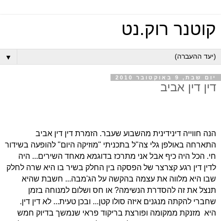
קוטנר רוק.נט
▼
יום שבת, 9 באוקטובר 2010
דין דין אביב
הנה חווייה דינידינית מהשבוע שעבר. הזמרת דין דין אביב
התארחה באולפן גלי צה"ל בתכניתי "מוזיקה היום" להופעה בשידור
חי. הכל היה כיף אבל אני מתרכז בדוגמא מאחד השירים... היה
לדין דין רגע קצרצר של הפסקה בין החלק בשיר בו היא שרה לחלק
שבו היא מלווה את עצמה בהקשה על הג'מבה... חשבת שהיא
תנצל את זה להסדרת הנשימה? או חס ושלום למנוחה בזמן
שחברי להקתה מנגנים איזה סולו קטן... ובכן טעית... לא דין דין.
היא מזנקת ממקומה ופורצת בריקוד פראי שנמשך בדיוק חמש