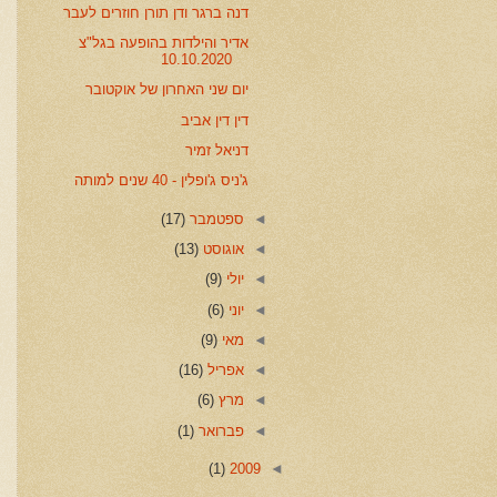
דנה ברגר ודן תורן חוזרים לעבר
אדיר והילדות בהופעה בגל"צ
10.10.2020
יום שני האחרון של אוקטובר
דין דין אביב
דניאל זמיר
ג'ניס ג'ופלין - 40 שנים למותה
◄
ספטמבר
(17)
◄
אוגוסט
(13)
◄
יולי
(9)
◄
יוני
(6)
◄
מאי
(9)
◄
אפריל
(16)
◄
מרץ
(6)
◄
פברואר
(1)
(1)
2009
◄