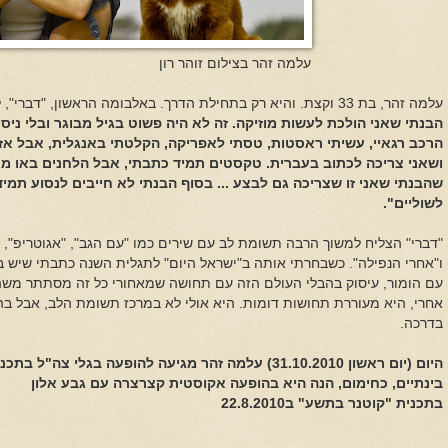
עלמה זהר בצילום זוהר רון
עלמה זהר, בת 33 וקצת. והיא רק בתחילת הדרך. באלבומה הראשון, "דברי", לפני שנתיים, היא הציגה את עצמה כך:
הבנתי שאני הולכת לעשות מוזיקה. זה לא היה פשוט בגיל מבוגר ובלי ניס
הרכב רגאיי, עשיתי ראסטות, טסתי לאפריקה, הקלטתי באנגלית, אבל אז 
ושאני צריכה לכתוב בעברית. טקסטים תמיד כתבתי, אבל הלחנים באו מאוח
שהבנתי שאני זו שצריכה גם לבצע ...
בסוף הבנתי לא חייבים לנסוע תמי
לשוליים".
"דברי" הצליח למשוך הרבה תשומת לב עם שירים כמו "עם הגב", "אגוטריפ", "ש
ו"אחרי הנפילה". כשבחרתי אותה ב"ישראל היום" לתגלית השנה כתבתי שיש 
עם הומור, עיסוק בהבלי העולם הזה עם תחושה שמאחורי כל זה מסתתר משהו ע
אחרי, היא מעוררת תחושות דומות. היא אולי לא במרכז תשומת הלב, אבל בה
בדרכה.
היום (יום ראשון 31.10.2010) עלמה זהר מגיעה להופעה בגלי צה"ל בתכניתי "מוזיקה היום"
בינתיים, כחימום, הנה היא בהופעה אקוסטית קצרצרה עם גבע אלון
בתכנית "קוטנר בתשע" ב22.8.2010