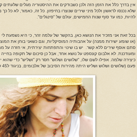
אין בדרך כלל את הזמן הזה ולכן כשבודקים את ההיסטוריה מגלים שלעתים ק
שלא נכנסו לראשון ולכל מיני שירים שנוצרו בחיפזון. כל זה, כאמור, לא כל כך
להיות, כמו עד סוף שנות החמישים, עולם של "סינגלים".
בכל זאת אני מזכיר את הנושא כאן, בהקשר של עלמה זהר, כי היא נשמעת לי 
(או שומע ישירות ממנה) על אהבותיה המוסיקליות, וגם כשאני בוחן את המוצ
סתם אוסף שירים ללא קשר. יש בו שינוי והתפתחות יצירתית, אי חזרה על מת
ומעודכנת. לא אלבום קונספט על נושא אחד, אבל כן סיכום של תקופה בחייה 
כיצירה שלמה. אפילו לשם שלו, "שלושים ושלוש" חסר רק "ושליש" כדי שהוא י
פעם (שלושים ושלוש ושליש היתה מהירות הסיבוב של אלבומים, בניגוד ל45 שהיתה מהירות התקליטונים).