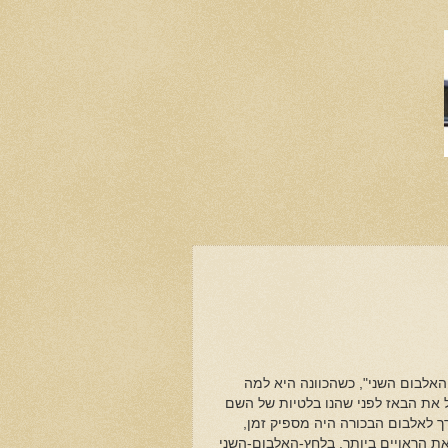
 האלבום השני", כשהכוונה היא למה
ל את הבאז לפני שהנו בלטיות של השם
רך לאלבום הבכורה היה מספיק זמן,
את הראויים ביותר. בלחץ-האלבום-השני