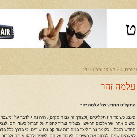
ט
, 30 באוקטובר 2010
עלמה זהר
התקליט החדש של עלמה זהר
פעם, כשעוד היו תקליטים (ולצורך זה גם דיסקים), היה נהוג לדבר על "משבר
עושים אחרי שהאלבום הראשון מצליח וצריך להכות על הברזל בעודו חם, לנצ
החדש תנבל... כלומר צריך ליצר במהירות עוד קבוצת שירים. כי בדרך כלל בד
לפעמים שנים, לכתוב את השירים, לעבוד עליהם, לשפר ולתקן אותם ולברור 