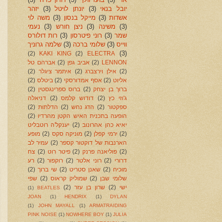
יובל בנאי
(3)
יונתן לויטל
(3)
יזהר
אשדות
(3)
מייקל בנסון
(3)
משה לוי
(3)
משינה
(3)
ניצן חורש
(3)
נעמי
שמר
(3)
רוני פיטרסון
(3)
רות דולורס
ווייס
(3)
שלומי ברכה
(3)
שלמה גרוניך
(3)
(2)
KAKI KING
(2)
ELECTRA
LENNON
(2)
אביב גפן
(2)
אברהם טל
(2)
אילן וירצברג
(2)
איתמר ציגלר
(2)
אליוט
(2)
אסף אמדורסקי
(2)
ביטלס
(2)
ברוך בן יצחק
(2)
ברוס ספרינגסטין
(2)
ג'וזי כץ
(2)
דודוש קלמס
(2)
דניאלה
ספקטור
(2)
הדג נחש
(2)
הדלתות
(2)
הופעה בתכנית האיש הקטן מהרדיו
(2)
יאיא כהן אהרונוב
(2)
יענקל'ה רוטבליט
(2)
ירמי קפלן
(2)
מוניקה סקס
(2)
מופע
הארנבות של דוקטור קספר
(2)
עמיר לב
(2)
פוליאנה פרנק
(2)
פיטר רוט
(2)
צח
דרורי
(2)
רוני אלטר
(2)
רוקפור
(2)
רע
מוכיח
(2)
שאנן סטריט
(2)
שי ברוך
(2)
שלומי שבן
(2)
שמוליק קראוס
(2)
שפי
ישי
(2)
שרון בן עזר
(2)
(1)
BEATLES
JOAN
(1)
HENDRIX
(1)
DYLAN
(1)
JOHN MAYALL
(1)
ARMATRAIDING
PINK NOISE
(1)
NOWHERE BOY
(1)
JULIA