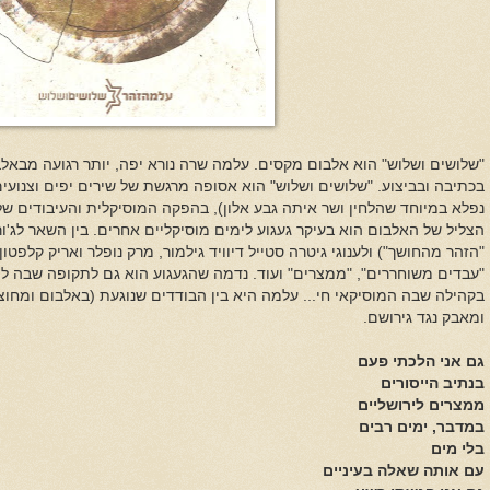
"שלושים ושלוש" הוא אלבום מקסים. עלמה
שרה נורא יפה
, יותר רגועה מבאל
בכתיבה ובביצוע. "שלושים ושלוש" הוא אסופה מרגשת של שירים יפים וצנועי
נפלא במיוחד שהלחין ושר איתה גבע אלון), בהפקה המוסיקלית והעיבודים ש
הצליל של האלבום הוא בעיקר געגוע לימים מוסיקליים אחרים. בין השאר לג'ו
"הזהר מהחושך") ולענוגי גיטרה סטייל דיוויד גילמור, מרק נופלר ואריק קלפט
"עבדים משוחררים", "ממצרים" ועוד. נדמה שהגעגוע הוא גם לתקופה שבה 
בקהילה שבה המוסיקאי חי... עלמה היא בין הבודדים שנוגעת (באלבום ומחו
ומאבק נגד גירושם.
גם אני הלכתי פעם
בנתיב הייסורים
ממצרים לירושליים
במדבר, ימים רבים
בלי מים
עם אותה שאלה בעיניים