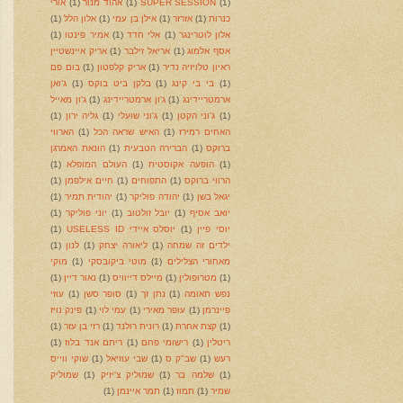
(1)
SUPER SESSION
(1)
אהוד מנור
(1)
אורי
כנרות
(1)
אזרזר
(1)
אילן בן עמי
(1)
אלון הלל
(1)
אלון לוטרינגר
(1)
אלי חדד
(1)
אמיר פינטו
(1)
אסף אלמוג
(1)
אריאל זילבר
(1)
אריק איינשטיין
ראיון טלויזיה נדיר
(1)
אריק קלפטון
(1)
בום פם
(1)
בי בי קינג
(1)
בלקן ביט בוקס
(1)
ג'ואן
ארמטריידינג
(1)
ג'ון ארמטריידינג
(1)
ג'ון מאייל
(1)
ג'וני הקטן
(1)
ג'וני שועלי
(1)
גליה ירון
(1)
האחים רמירז
(1)
האיש שראה הכל
(1)
הארווי
ברוקס
(1)
הברירה הטבעית
(1)
הונאת האמרגן
(1)
הופעה אקוסטית
(1)
העולם המופלא
(1)
הרווי ברוקס
(1)
התפוחים
(1)
חיים אילפמן
(1)
יגאל בשן
(1)
יהודה פוליקר
(1)
יהודית תמיר
(1)
יואב אסיף
(1)
יובל זולטוב
(1)
יוני פוליקר
(1)
יוסי פיין
(1)
יוסלס איידי USELESS ID
(1)
ילדים זה שמחה
(1)
ליאורה יצחק
(1)
לנון
(1)
מאחורי הצלילים
(1)
מוטי ביקובסקי
(1)
מוקי
(1)
מטרופולין
(1)
מיילס דייוויס
(1)
נאור דיין
(1)
נפש תאומה
(1)
נתן זך
(1)
סופר סשן
(1)
עוזי
פיינרמן
(1)
עופר מאירי
(1)
עמי לוי
(1)
פינק נויז
(1)
קצת אחרת
(1)
רונית רולנד
(1)
רזי בן עזר
(1)
ריטלין
(1)
רישומי פחם
(1)
ריתם אנד בלוז
(1)
רעש
(1)
שב"ק ס
(1)
שבי עוזיאל
(1)
שוקי ווייס
(1)
שלמה בר
(1)
שמוליק צ'יזיק
(1)
שמוליק
שמיר
(1)
תמוז
(1)
תמר איינמן
(1)