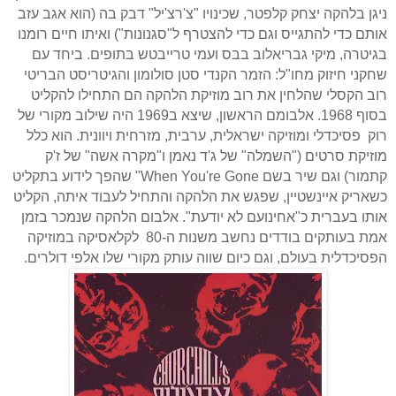
ניגן בלהקה יצחק קלפטר, שכינויו "צ'רצ'יל" דבק בה (הוא אגב עזב
אותם כדי להתגייס וגם כדי להצטרף ל"סגנונות") ואיתו חיים רומנו
בגיטרה, מיקי גבריאלוב בבס ועמי טרייבטש בתופים. ביחד עם
שחקני חיזוק מחו"ל: הזמר הקנדי סטן סולומון והגיטריסט הבריטי
רוב הקסלי שהלחין את רוב מוזיקת הלהקה הם התחילו להקליט
בסוף 1968. אלבומם הראשון, שיצא ב1969 היה שילוב מקורי של
רוק פסיכדלי ומוזיקה ישראלית, ערבית, מזרחית ויוונית. הוא כלל
מוזיקת סרטים ("השמלה" של ג'ד נאמן ו"מקרה אשה" של ז'ק
קתמור) וגם שיר בשם
When You're Gone
" שהפך לידוע בתקליט
כשאריק איינשטיין, שפגש את הלהקה והתחיל לעבוד איתה, הקליט
אותו בעברית כ"אחינועם לא יודעת". אלבום הלהקה שנמכר בזמן
אמת בעותקים בודדים נחשב משנות ה-80 לקלאסיקה במוזיקה
הפסיכדלית בעולם, וגם כיום שווה עותק מקורי שלו אלפי דולרים.