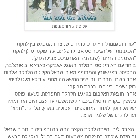
עטיפת עוזי והסגנונות
"עוזי והסגנונות" הייתה סופרגרופ שנוצרה ממפגש בין להקת
"הסגנונות" של הגיטריסט אבי קרפל עם עוזי פוקס, סולן להקת
"השמנים והרזים" (שבה ניגן האורגניסט צביקה פיק).
ביחד עם האורגניסט והמלחין האנגלי-שביקר-בארץ אייב אורצ'בר,
הבסיסט רפי שוורץ והמתופף מאיר ישראל הקליטה הלהקה אלבום
אחד בשם "חברים" ובו שיר הנושא ההימנוני ועוד לא מעט להיטי
רוק-נשמה, ביניהם "רכבת הבוקר".
אחרי הוצאת האלבום ב1970 הלהקה התפרקה, כשעוזי פוקס
ממשיך בקריירת סולו בעברית שנמשכת עד עצם היום הזה ומאיר
ישראל הופך לאחד המתופפים העסוקים בארץ, מלהקת "תמוז"
ועד להקתו של שלמה ארצי.
"הצ'רצ'ילים" הייתה להקת הקצב החשובה והפוריה ביותר בישראל
והיחידה שזכתה בהצלחה משמעותית גם בחו"ל. בגלגולה הראשון