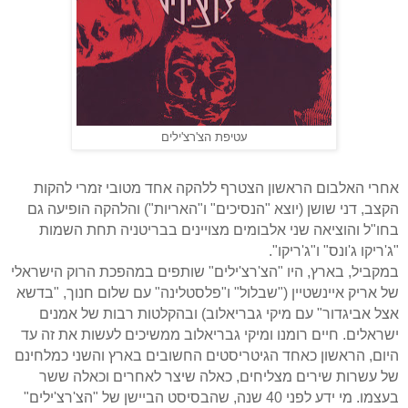
עטיפת הצ'רצ'ילים
אחרי האלבום הראשון הצטרף ללהקה אחד מטובי זמרי להקות
הקצב, דני שושן (יוצא "הנסיכים" ו"האריות") והלהקה הופיעה גם
בחו"ל והוציאה שני אלבומים מצויינים בבריטניה תחת השמות
"ג'ריקו ג'ונס" ו"ג'ריקו".
במקביל, בארץ, היו "הצ'רצ'ילים" שותפים במהפכת הרוק הישראלי
של אריק איינשטיין ("שבלול" ו"פלסטלינה" עם שלום חנוך, "בדשא
אצל אביגדור" עם מיקי גבריאלוב) ובהקלטות רבות של אמנים
ישראלים. חיים רומנו ומיקי גבריאלוב ממשיכים לעשות את זה עד
היום, הראשון כאחד הגיטריסטים החשובים בארץ והשני כמלחינם
של עשרות שירים מצליחים, כאלה שיצר לאחרים וכאלה ששר
בעצמו. מי ידע לפני 40 שנה, שהבסיסט הביישן של "הצ'רצ'ילים"