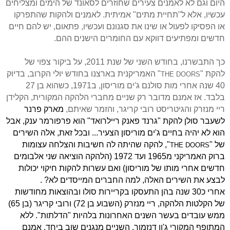
היום וגם לא לאמנים צעירים שחוזרים לסאונד של הימים ומצליחים
עכשיו, אלא ל"תחיית מתים" אמיתית. לאמנים ולהקות שהתפרקו
או הפסיקו לפעול או שינו את סגנונם ועכשיו, פתאום, יש להם חיים
חדשים ומפתיעים דווקא עם החומרים הישנים ההם.
כך התבשרנו, בחודש השני של שנת 2011, על ביקור צפוי של
להקת "
" האמריקנית בארצנו בחודש יולי הקרוב, בדיוק
THE DOORS
40 שנה אחרי מות סולנם ג'ים מוריסון, ב1971, כשהוא בן 27
בלבד. אז אמנם מדובר רק שניים מחברי הלהקה המקורית, הקלידן
ריי מנזרק והגיטריסט רובי קריגר, והזמר שאיתם,
מארק פרנר
לשעבר סולן להקת "גרנד פאנק ריילרואד" הוא פרפורמר ענק, אבל
הוא לא יהיה בחיים ג'ים מוריסון הצעיר... ובכל זאת, אלה השירים
של "
", להקה שהיתה לה חשיבות והצלחה עצומות
THE DOORS
ברוק האמריקני מ1965 ועד 1972 (הלהקה הוציאה שני אלבומים
חדשים אחרי מותו של מוריסון) ואם עשרות להקות חיקוי יכולות
לבצע את השירים האלה, למה החברים המייסדים לא? .
אחרי כ30 שנה בהן התעסקו בקריירות סולו ובהוצאות מחודשות
של הקלטות הלהקה, ריי מנזרק (השבוע בן 72) ורובי קריגר (בן 65)
ממש עובדים בעשר השנים האחרונות בלהיות "הדלתות". ללא
המתופף המקורי ג'ון דנזמור, השניים מנגנים שוב ביחד, אמנם