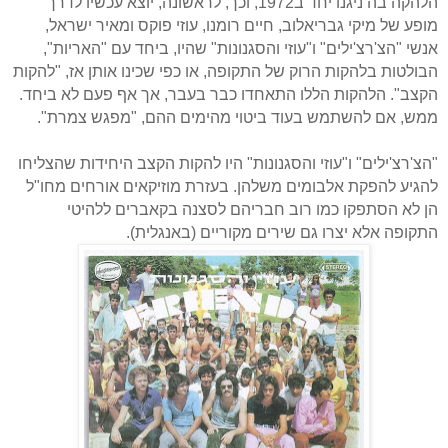
הלהקה בה ניגנו יחד ב1972, וכך, לראשונה, יוצא עכשיו לדרך
מופע של מיקי גבריאלוב, חיים רומנו, עוזי פוקס ומאיר ישראל,
אנשי "הצ'רצ'ילים" ו"עוזי והסגנונות" שהיו, ביחד עם "האריות",
הבולטות בלהקות הרוק של התקופה, או כפי שכינו אותן אז, "להקות
הקצב". הלהקות הללו התאחדו כבר בעבר, אך אף פעם לא ביחד.
ממש, אם להשתמש בעוד ביטוי מהימים ההם, "מפגש צמרת".
"הצ'רצ'ילים" ו"עוזי והסגנונות" היו להקות הקצב היחידות שהצליחו
להגיע להפקת אלבומים משלהן. בעזרת מוזיקאים אורחים מחו"ל
הן לא הסתפקו כמו רוב חבריהם לסצנה בקאברים ללהיטי
התקופה אלא יצרו גם שירים מקוריים (באנגלית).