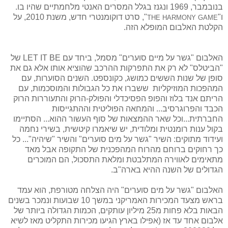
בנובמבר, 1969 ונגנז בגלל המסרים האנטי מלחמתיים שהיו בו.
ו"
", סרט דוקומנטרי חדש, משנת 2010, על
THE HARMONY GAME
הקלטת האלבום המופלא הזה.
האלבום "גשר על מיים סוערים" מסמל, ביחד עם
LET IT BE
של
"הביטלס" לא רק את התפרקות ההרכב שהוציא אותו אלא גם את
סופן של שנות הששים כמושג, כקונספט. השנים הסוערות, עם
המהפכות המוזיקליות
ששברו את כל הגבולות והמוסכמות, עם
הריתם אנד בלוז והפופ הפסיכדלי והפולק-הרוק והתעוררות הרוק
הכבד והפרוגרסיב... והמחאה הפוליטית וההתגייסות
החברתית...וכל שאר ההמצאות של סוף העשור ההוא... הסתיימו
בקול ענות רומנטית ומלודית, יש שיאמרו קיטשית, בשירי נחמה
ועידוד מתוקים: השיר "גשר על מים סוערים" והשיר "שיהיה"... כל
כך רחוקים ברוחם מהרוח המהפכנית של התקופה אבל מאד
מתאימים לאווירה המתלבטת ומלאת התסכול, הם המוכרים
הגדולים של השנה ההיא בארה"ב.
האלבום "גשר על מים סוערים" היה הצלחה מטורפת, הוא עמד
בראש מצעד המכירות האמריקני במשך 10 שבועות ונמכר בשנים
הבאות בלא פחות מ25 מיליון עותקים, הכמות הגדולה ביותר של
אלבום אחד עד אז (אפילו בארץ הגיעו מכירות התקליט מאז לשיא