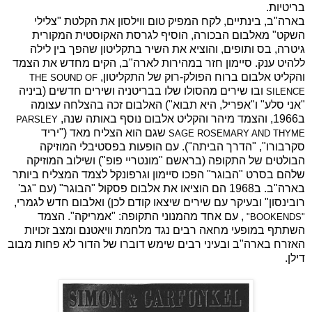
בריטיות.
בארה"ב, בינתיים, לקח המפיק טום ווילסון את הקלטת "צלילי
השקט" מאלבום הבכורה, הוסיף לגרסת האקוסטית המקורית
גיטרה, בס ותופים, והוציא את השיר בתקליטון שהפך בין לילה
ללהיט ענק. סיימון חזר במהירות לארה"ב, הקים מחדש את הצמד
והקליט אלבום ברוח הפולק-רוק של התקליטון,
THE SOUND OF
ובו שירים מהסולו שלו בבריטניה ושירים חדשים (ביניה
SILENCE
"אני סלע" ו"אפריל, היא תבוא") האלבום זכה בהצלחה עצומה
ב1966, והצמד מיהר והקליט אלבום נוסף באותה שנה,
PARSLEY
שגם הוא הצליח מאד ("יריד
SAGE ROSEMARY AND THYME
סקרבורו", "הדרך הביתה"). עם הופעות בפסטיבלי המוזיקה
הבולטים של התקופה (בראשם "מונטריי פופ") ושילוב המוזיקה
שלהם בסרט "הבוגר" הפכו סיימון וגרפונקל לצמד המצליח ביותר
בארה"ב. ב1968 הם הוציאו את אלבום פסקול "הבוגר" (עם "גב'
רובינסון" ובעיקר עם שירים שיצאו קודם לכן) ואלבום חדש לגמרי,
, עם אחד מהמנוני התקופה: "אמריקה". הצמד
"
BOOKENDS
"
השתתף במופעי מחאה רבים נגד מלחמת וויאטנם ומצב זכויות
האזרח בארה"ב ובעיני רבים שימש דוברו של הדור לא פחות מבוב
דילן.