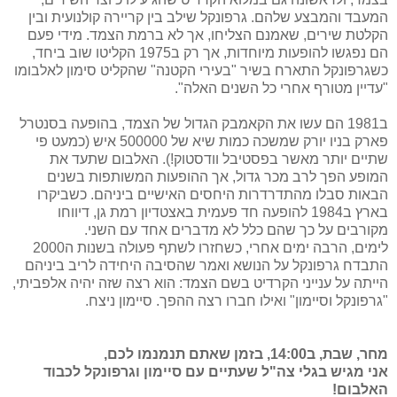
המעבד והמבצע שלהם. גרפונקל שילב בין קריירה קולנועית ובין
הקלטת שירים, שאמנם הצליחו, אך לא ברמת הצמד. מידי פעם
הם נפגשו להופעות מיוחדות, אך רק ב1975 הקליטו שוב ביחד,
כשגרפונקל התארח בשיר "בעירי הקטנה" שהקליט סימון לאלבומו
"עדיין מטורף אחרי כל השנים האלה".
ב1981 הם עשו את הקאמבק הגדול של הצמד, בהופעה בסנטרל
פארק בניו יורק שמשכה כמות שיא של 500000 איש (כמעט פי
שתיים יותר מאשר בפסטיבל וודסטוק!). האלבום שתעד את
המופע הפך לרב מכר גדול, אך ההופעות המשותפות בשנים
הבאות סבלו מהתדרדרות היחסים האישיים ביניהם. כשביקרו
בארץ ב1984 להופעה חד פעמית באצטדיון רמת גן, דיווחו
מקורבים על כך שהם כלל לא מדברים אחד עם השני.
לימים, הרבה ימים אחרי, כשחזרו לשתף פעולה בשנות ה2000
התבדח גרפונקל על הנושא ואמר שהסיבה היחידה לריב ביניהם
הייתה על ענייני הקרדיט בשם הצמד: הוא רצה שזה יהיה אלפביתי,
"גרפונקל וסיימון" ואילו חברו רצה ההפך. סיימון ניצח.
מחר, שבת, ב14:00, בזמן שאתם תנמנמו לכם,
אני מגיש בגלי צה"ל שעתיים עם סיימון וגרפונקל לכבוד
האלבום!