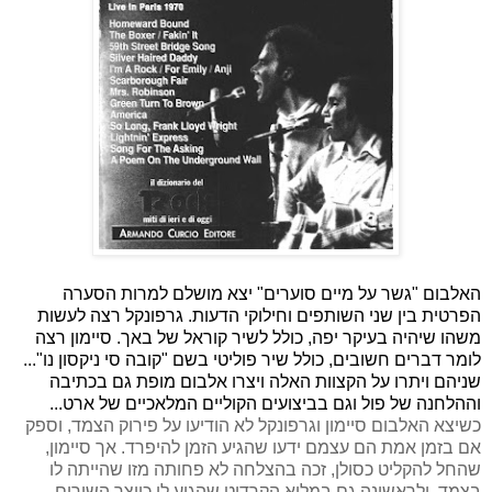
האלבום "גשר על מיים סוערים" יצא מושלם למרות הסערה
הפרטית בין שני השותפים וחילוקי הדעות. גרפונקל רצה לעשות
משהו שיהיה בעיקר יפה, כולל לשיר קוראל של באך. סיימון רצה
לומר דברים חשובים, כולל שיר פוליטי בשם "קובה סי ניקסון נו"...
שניהם ויתרו על הקצוות האלה ויצרו אלבום מופת גם בכתיבה
וההלחנה של פול וגם בביצועים הקוליים המלאכיים של ארט...
כשיצא האלבום סיימון וגרפונקל לא הודיעו על פירוק הצמד, וספק
אם בזמן אמת הם עצמם ידעו שהגיע הזמן להיפרד. אך סיימון,
שהחל להקליט כסולן, זכה בהצלחה לא פחותה מזו שהייתה לו
בצמד, ולראשונה גם במלוא הקרדיט שהגיע לו כיוצר השירים,