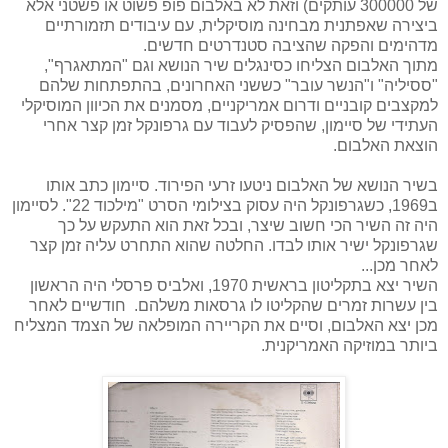
של 300000 עותקים) וזאת לא באלבום פופ פשוט או פשטני אלא
ביצירה שאפתנית מבחינה מוסיקלית, עם עיבודים תזמורתיים
מדהימים והפקה שהציבה סטנדרטים חדשים.
מתוך האלבום הצליחו כסינגלים שיר הנושא וגם "המתאגרף",
"ססיליה" ו"הנשר עובר" כששני האחרונים, בהתפתחות שלהם
למקצבים קובניים ודרום אמריקניים, מסמנים את הכיוון המוסיקלי
העתידי של סיימון, שהפסיק לעבוד עם גרפונקל זמן קצר אחרי
הוצאת האלבום.
בשיר הנושא של האלבום ניטעו זרעי הפירוד. סיימון כתב אותו
ב1969, כשגרפונקל היה עסוק בצילומי הסרט "מילכוד 22". לסיימון
היה זה השיר הכי חשוב שיצר, ובכל זאת הוא התעקש על כך
שגרפונקל ישיר אותו לבדו. החלטה שהוא התחרט עליה זמן קצר
לאחר מכן...
השיר יצא בתקליטון בראשית 1970,
ואלביס פרסלי היה הראשון
בין עשרות זמרים שהקליטו לו גרסאות משלהם. חודשיים לאחר
מכן יצא האלבום, וסיים את הקריירה המופלאה של הצמד המצליח
ביותר במוזיקה האמריקנית.