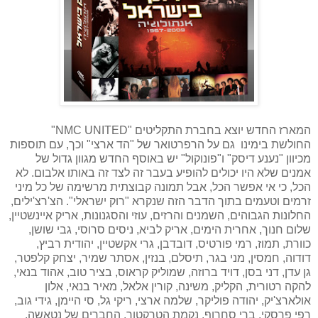
המארז החדש יוצא בחברת התקליטים "
NMC UNITED
"
החולשת בימינו גם על הרפרטואר של "הד ארצי" וכך, עם תוספות
מכיוון "נענע דיסק" ו"פונוקול" יש באוסף החדש מגוון גדול של
אמנים שלא היו יכולים להופיע בעבר זה לצד זה באותו אלבום. לא
הכל, כי אי אפשר הכל, אבל תמונה קבוצתית מרשימה של כל מיני
זרמים וטעמים בתוך הדבר הזה שנקרא "רוק ישראלי". הצ'רצ'ילים,
החלונות הגבוהים, השמנים והרזים, עוזי והסגנונות, אריק איינשטיין,
שלום חנוך, אחרית הימים, אריק לביא, ניסים סרוסי, גבי שושן,
כוורת, תמוז, רמי פורטיס, דובדבן, גרי אקשטיין, יהודית רביץ,
דודוה, חמסין, מני בגר, תיסלם, בנזין, אסתר שמיר, יצחק קלפטר,
גן עדן, דני בסן, דויד ברוזה, שמוליק קראוס, בציר טוב, אהוד בנאי,
להקה רטורית, הקליק, משינה, קורין אלאל, מאיר בנאי, אלון
אולארצ'יק, יהודה פוליקר, שלמה ארצי, ריקי גל, סי היימן, גידי גוב,
רפי פרסקי, ברי סחרוף, נקמת הטרקטור, החברים של נטאשה,