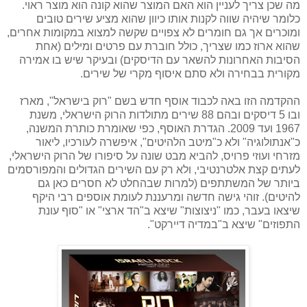
מה שכן צריך לעניין הוא האם המוצר שהוא קונה הוא מוצר ראוי.
כלומר שיהיה שווה לקנות אותו כיוון שהוא מציע שירים טובים
ומוכרים אך גם חומרים לא צפויים שקשה למצוא במקומות אחרים,
שהוא ארוז כמו שצריך, כולל חוברת עם פרטים ומילים (אחת
הסיבות האחרונות להשאר עם הדיסקים) ובעיקר שיש בו אמירה
מקורית בבחירה ולא סתם איסוף מקרי של שירים.
ההקדמה הזו באה לכבוד אוסף חדש בשם "רוק בישראל", מארז
ובו 5 דיסקים ובהם 88 שירים מתולדות הרוק הישראלי, משנת
1967 ועד 2009. הגדרת האוסף, כפי שאומרת כותרת המשנה,
כ"אנתולוגיה" ולא כ"מיטב הלהיטים", איפשרה לעורכיו, ליאור
מזרחי ועוזי פרויס, להביא מבט שונה על סיפורו של הרוק הישראלי,
לעתים קצת אלטרנטיבי, ולא רק עם השירים הגדולים והמפורסמים
ביותר של המשתתפים (למרות שבהחלט לא חסרים כאן גם
להיטים). זוהי גישה חדשה ומרעננת לעומת אוספים רבי היקף
שיצאו בעבר, כמו "ניצוצות" שיצא ב"הד ארצי" או "סוף עונת
התפוזים" שיצא ב"במדיה דיירקט".