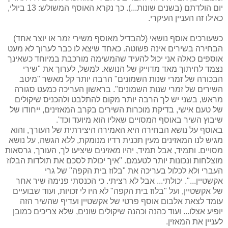
יום הולדתם (בשנים שונות...). כך נקרא האוסף המשולש: 13 ביולי,
כאילו זה העניין העיקרי.
כשעורכים אוסף נושאי (להבדיל מאוסף משירי זמר או יוצר אחד)
הבחירה בשירים אינה פשוטה. כאחד שיצא לו כבר לערוך לא מעט
אוספים כאלה אני יכול להעיד שהמשימה מורכבת במיוחד כשאינך
נצמד לחיתוך מאד מדוייק של הנושא. למשל, לערוך את "שירי
הבכורה של זמרי שנות השמונים" הרבה יותר קל מאשר "מיטב
השירים של זמרי שנות השמונים". בראשון העריכה כמעט סגורה
מראש, בשני יש לך הרבה יותר מקום להתלבט ולהכניס שיקולים
של טעם אישי, בדיקת מוכרות השירים בקרב המאזינים, ייחודו של
שיבוץ השיר באוסף המסויים שאליו הוא מיועד וכד'.
באוסף על נושא הבחירה היא האמירה היצירתית של העורך, והוא
מגיש לנו המאזינים מעין תכנית רדיו מנומקת, ללא הגשה, על נושא
מסויים. ותמיד, אבל תמיד, יהיו מאזינים שיציעו לך, העורך, גרסאות
מוצלחות ונכונות יותר לטעמם. "איך יכולת לסכם את תולדות הבלוז
העברי ולא לכלול בעריכה את "בלוז בית הקפה" של גרי
אקשטיין...". יכולתי... אבל לא רציתי. כי הכנסתי פנימה שיר אחר
של אקשטיין, ועל "בלוז בית הקפה" לא היו לי זכויות, ועוד שבועיים
עומד לצאת אלבום אוסף פרטי של אקשטיין ועדיף שהשיר הזה
יופיע אצלו... ועוד כהנה וכהנה שיקולים שונים, שלא צריכים כמובן
לעניין את המאזין.