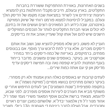
בשנים האחרונות, באווירת ההתפרקות ששוררת בחברות
התקליטים, בארץ ובעולם, חייבים מקבלי ההחלטות בהן להמציא
רעיונות יצירתיים איך לשרוד במציאות שבה מקומו של הדיסק הולך
ונעלם. במקביל לניסיונות למצוא פורמט רווחי של שיווק המוזיקה
באינטרנט, שבה כידוע רוב המאזינים רוצים ועושים את זה בחינם,
לא יכולים אנשי חברות התקליטים לוותר על הנכסים המוזיקליים
הישנים שיש להם ועל אותו קהל שעדיין אוהב את זה בדיסקים.
העניין לא פשוט, כיוון שלא מספיק להוציא שוב ושוב את אותם
דיסקים מוכרים, אלא צריך לתת לרוכש ערך מוסף. אם בבונוסים
מפתים, ברמיקסים, באריזות של כמה-דיסקים-ביחד במחיר
אטרקטיבי או, בעיקר, באוספים שונים ומשונים. מדובר בייחוד
בענף המתנות: להביא קופסה נאה ובה חמישה דיסקים עדיף
מדיסק און קי עם אותה כמות שירים...
לעתים קרובות יש באוספים כאלה הגיון אמנותי ולא רק מסחרי.
בעיקר כשהם מתרכזים בנושא מסויים ("מוזיקת נשמה") או
בתקופה ספציפית ("שנות השמונים") אך לעתים החיפוש אחרי קו
משותף מביא את העורכים ליצירות אוספים מופרכים. לפני שבוע,
לדוגמא, מצאתי ברשת אלבום אוסף המאגד משירי נעמי שמר ז"ל,
אהוד מנור ז"ל ודן אלמגור יבדל"א. שלושתם כמובן יוצרים ראויים
ומכובדים, אבל העילה לחבר ביניהם די מגוחכת: ה13 ביולי. תאריך