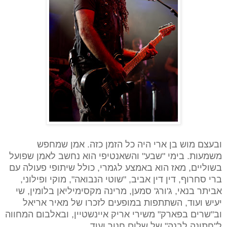
ובעצם מוש בן ארי היה כל הזמן כזה. אמן שמחפש
משמעות. בימי "שבע" והשאנטיפי הוא נחשב לאמן שפועל
בשוליים, מאז הוא באמצע לגמרי, כולל שיתופי פעולה עם
ברי סחרוף, דין דין אביב, "שוטי הנבואה", מוקי ופילוני,
אביתר בנאי, ג'ורג' סמען, מרינה מקסימיליאן בלומין, שי
יעיש ועוד, השתתפות במופעים לזכרו של מאיר אריאל
וב"שרים בפארק" משירי אריק איינשטיין, ובאלבום המחווה
ל"חתונה לבנה" של שלום חנוך ועוד...