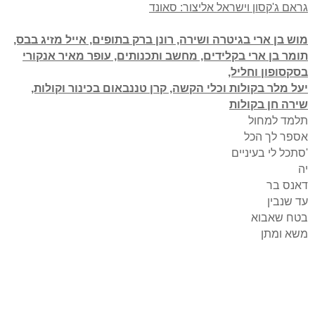
גראם ג'קסון וישראל אליצור: סאונד
מוש בן ארי בגיטרה ושירה, רונן ברק בתופים, אייל מזיג בבס,
תומר בן ארי בקלידים, מחשב ותכנותים, עופר מאיר אנקורי
בסקסופון וחליל,
יעל מלר בקולות וכלי הקשה, קרן טננבאום בכינור וקולות,
שירה חן בקולות
תלמד למחול
אספר לך הכל
'סתכל לי בעיניים
יה
דאנס בר
עד שנבין
בטח שאבוא
משא ומתן