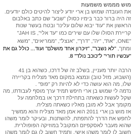
מוש מממש משמעות
את העובדה שמוש בן ארי יודע ליצור להיטים כולם יודעים.
זה היה ברור כבר בימיו כסולן "שבע" שם כתב באלבום
הראשון את "עוד יבוא שלום עלינו" ובטח בעשר שנות
קריירת הסולו שלו עם שירים כמו "עד אלי",
"JAH IS
ONE"
, "את", "יה", "דרך", "אנצל", "ממריאים", "משא
ומתן",
"לא נשבר", "זיכרון אחד מושלם" ועוד... כולל גם את
"עכשיו תורי" ל"כוכב נולד" 8.
הרבה יותר מעניין, בשלב זה של דרכו, כשהוא בן 41
(השבוע, מזל טוב) ונמצא במקום מאד מצליח בקריירה
שלו, מה הוא עושה כדי לא להיות רק "פופ" .
נדמה לי שמוש בן ארי חיפש תמיד ערך מוסף לעבודתו, מה
שקל לעשות כשאתה בתחילת דרכך או במלחמה על
מקומך אבל לא מובן מאליו כשאתה מצליח.
אז מוש בן ארי 2011 הוא אמן מאד מצליח והוא ממשיך
לחפש את הדרך להתפתח, להשתנות, ובעיקר לומר משהו
שהוא מעבר לאסקפיזם המקובל במוזיקה הפופולרית.
חשוב לו לומר משהו אישי, ותמיד חשוב לו גם לומר משהו