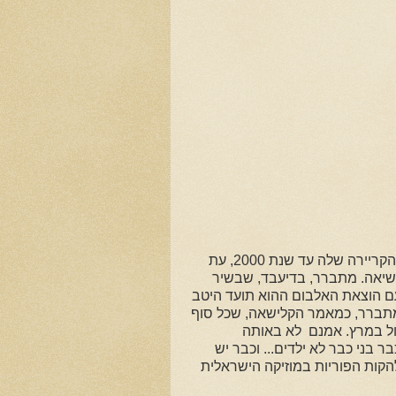
כך, באחד השירים הכי מוצלחים בקריירה שלה, סיכמה "שבק ס" את הקריירה שלה עד שנת 2000, עת
 ביותר "כנען 2000" ו... התפרקה בשיאה. מתברר, בדיעבד, שבשיר
 הוצאת האלבום ההוא תועד היטב
ך מתברר, כמאמר הקלישאה, שכל סוף
כה לפעול במרץ. אמנם לא באותה
 בני כבר לא ילדים... וכבר יש
קות הפוריות במוזיקה הישראלית