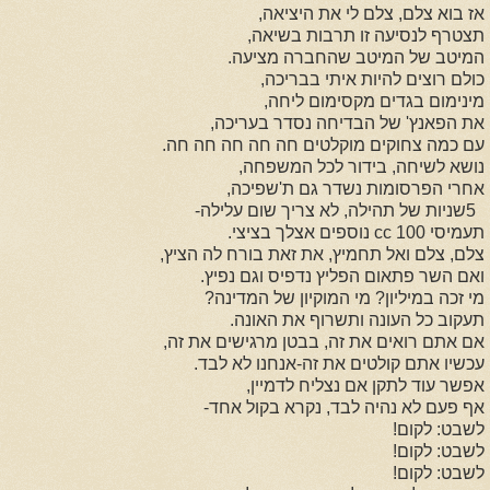
אז בוא צלם, צלם לי את היציאה
,
תצטרף לנסיעה זו תרבות בשיאה
,
המיטב של המיטב שהחברה מציעה
.
כולם רוצים להיות איתי בבריכה
,
מינימום בגדים מקסימום ליחה
,
את הפאנץ' של הבדיחה נסדר בעריכה
,
עם כמה צחוקים מוקלטים חה חה חה חה חה
.
נושא לשיחה, בידור לכל המשפחה
,
אחרי הפרסומות נשדר גם ת'שפיכה
,
5
שניות של תהילה, לא צריך שום עלילה
-
תעמיסי 100
cc
נוספים אצלך בציצי
.
צלם, צלם ואל תחמיץ, את זאת בורח לה הציץ
,
ואם השר פתאום הפליץ נדפיס וגם נפיץ
.
מי זכה במיליון? מי המוקיון של המדינה
?
תעקוב כל העונה ותשרוף את האונה
.
אם אתם רואים את זה, בבטן מרגישים את זה
,
עכשיו אתם קולטים את זה-אנחנו לא לבד
.
אפשר עוד לתקן אם נצליח לדמיין
,
אף פעם לא נהיה לבד, נקרא בקול אחד
-
לשבט: לקום
!
לשבט: לקום
!
לשבט: לקום
!