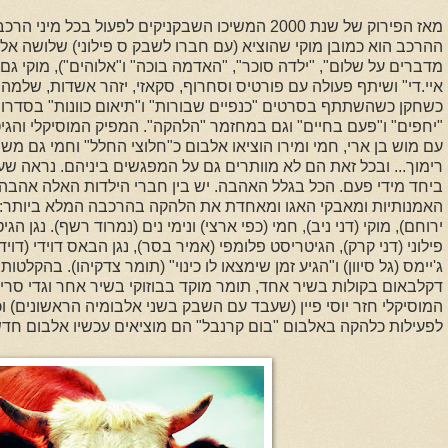
מאז הפירוק של שנת 2000 המשיכו השבקניקים לפעול בכל מ
ההרכב הוא כמובן מוקי שהוציא (עם חברו לשבק ס פילוני) שלושה אלבו
מדברים על שלום", "ילדה סוכר", "האדמה בוכה" ו"אלוהים"), מוקי גם
איי.די" ושיתף פעולה עם פורטיס וסחרוף, סקאזי, יזהר אשדות, שלמה 
כשחקן כשהשתתף ב
סרטים "כנפיים שבורות" ו"תיאום כוונות" בסדרות
"יחפים" ו"פעם בחיים" וגם במחזמר "הלהקה".
המפיק המוסיקלי והגי
עם מוש בן ארי, חמי ומירו הוציאו אלבום כ"חלוצי החלל" וחמי גם מ
רימוך... ובכל זאת הם לא מוותרים גם על המפגשים ביניהם. נראה שעכ
ביחד מידי פעם.
הכל בגלל האהבה. יש בין חברי הילדות האלה אהב
האמנותיות ומאבקי האגו ומאחדת את הלהקה בהרכבה המלא ביותר: ה
ירוחם), מוקי (דני ניב), חמי (כפי ארצי) ונימי נים (נמרוד רשף). נגן 
פילוני (דני קרק), הגיטריסט פלומפי (אמיר בסר), נגן הבאס דוידי (דוי
ג'יימס (גל סיוון) ו"הגיע זמן שימצאו לו כינוי" (תומר צדקיהו). בהק
דקלבאום בקולות בשיר אחד, תומר מוקד בבוזוקי בשיר אחר וגדי סרי
המוסיקלי חזר יוסי פיין (שעבד עם השבק בשני אלבומיה הראשונים) 
לפעילות כלהקה באלבום "בום קרנבל" הם מוציאים עכשיו אלבום חדש,