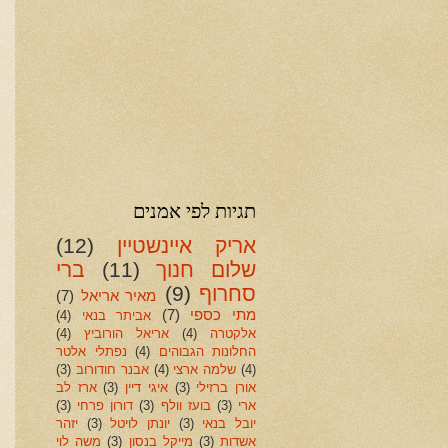
תגיות לפי אמנים
אריק איינשטיין
(12)
שלום חנוך
(11)
ברי
סחרוף
(9)
מאיר אריאל
(7)
מתי כספי
(7)
אביתר בנאי
(4)
אלקטרה
(4)
אריאל הורוביץ
(4)
החלונות הגבוהים
(4)
נפתלי אלטר
(4)
שלמה ארצי
(4)
אבנר חודורוב
(3)
אורן ברזילי
(3)
איגי דיין
(3)
ארז לב
ארי
(3)
בועז וולף
(3)
דורון פרחי
(3)
יובל בנאי
(3)
יונתן לויטל
(3)
יזהר
אשדות
(3)
מייקל בנסון
(3)
משה לוי