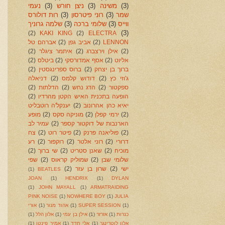
(3)
משינה
(3)
ניצן חורש
(3)
נעמי
שמר
(3)
רוני פיטרסון
(3)
רות דולורס
ווייס
(3)
שלומי ברכה
(3)
שלמה גרוניך
(3)
(2)
KAKI KING
(2)
ELECTRA
LENNON
(2)
אביב גפן
(2)
אברהם טל
(2)
אילן וירצברג
(2)
איתמר ציגלר
(2)
אליוט
(2)
אסף אמדורסקי
(2)
ביטלס
(2)
ברוך בן יצחק
(2)
ברוס ספרינגסטין
(2)
ג'וזי כץ
(2)
דודוש קלמס
(2)
דניאלה
ספקטור
(2)
הדג נחש
(2)
הדלתות
(2)
הופעה בתכנית האיש הקטן מהרדיו
(2)
יאיא כהן אהרונוב
(2)
יענקל'ה רוטבליט
(2)
ירמי קפלן
(2)
מוניקה סקס
(2)
מופע
הארנבות של דוקטור קספר
(2)
עמיר לב
(2)
פוליאנה פרנק
(2)
פיטר רוט
(2)
צח
דרורי
(2)
רוני אלטר
(2)
רוקפור
(2)
רע
מוכיח
(2)
שאנן סטריט
(2)
שי ברוך
(2)
שלומי שבן
(2)
שמוליק קראוס
(2)
שפי
ישי
(2)
שרון בן עזר
(2)
(1)
BEATLES
JOAN
(1)
HENDRIX
(1)
DYLAN
(1)
JOHN MAYALL
(1)
ARMATRAIDING
PINK NOISE
(1)
NOWHERE BOY
(1)
JULIA
(1)
SUPER SESSION
(1)
אהוד מנור
(1)
אורי
כנרות
(1)
אזרזר
(1)
אילן בן עמי
(1)
אלון הלל
(1)
אלון לוטרינגר
(1)
אלי חדד
(1)
אמיר פינטו
(1)