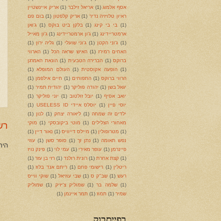
אסף אלמוג
(1)
אריאל זילבר
(1)
אריק איינשטיין
ראיון טלויזיה נדיר
(1)
אריק קלפטון
(1)
בום פם
(1)
בי בי קינג
(1)
בלקן ביט בוקס
(1)
ג'ואן
ארמטריידינג
(1)
ג'ון ארמטריידינג
(1)
ג'ון מאייל
(1)
ג'וני הקטן
(1)
ג'וני שועלי
(1)
גליה ירון
(1)
האחים רמירז
(1)
האיש שראה הכל
(1)
הארווי
ברוקס
(1)
הברירה הטבעית
(1)
הונאת האמרגן
(1)
הופעה אקוסטית
(1)
העולם המופלא
(1)
הרווי ברוקס
(1)
התפוחים
(1)
חיים אילפמן
(1)
יגאל בשן
(1)
יהודה פוליקר
(1)
יהודית תמיר
(1)
יואב אסיף
(1)
יובל זולטוב
(1)
יוני פוליקר
(1)
יוסי פיין
(1)
יוסלס איידי USELESS ID
(1)
ילדים זה שמחה
(1)
ליאורה יצחק
(1)
לנון
(1)
מאחורי הצלילים
(1)
מוטי ביקובסקי
(1)
מוקי
רש
(1)
מטרופולין
(1)
מיילס דייוויס
(1)
נאור דיין
(1)
נפש תאומה
(1)
נתן זך
(1)
סופר סשן
(1)
עוזי
היר
פיינרמן
(1)
עופר מאירי
(1)
עמי לוי
(1)
פינק נויז
(1)
קצת אחרת
(1)
רונית רולנד
(1)
רזי בן עזר
(1)
ריטלין
(1)
רישומי פחם
(1)
ריתם אנד בלוז
(1)
רעש
(1)
שב"ק ס
(1)
שבי עוזיאל
(1)
שוקי ווייס
(1)
שלמה בר
(1)
שמוליק צ'יזיק
(1)
שמוליק
שמיר
(1)
תמוז
(1)
תמר איינמן
(1)
בפייסבוק