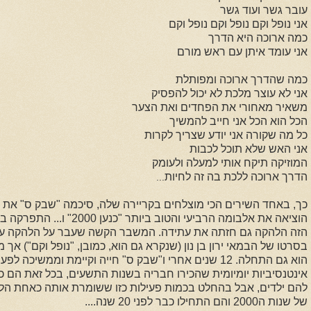
עובר גשר ועוד גשר
אני נופל וקם
נופל וקם נופל וקם
כמה ארוכה היא הדרך
אני עומד איתן עם ראש מורם
כמה שהדרך ארוכה ומפותלת
אני לא עוצר מלכת לא יכול להפסיק
משאיר מאחורי את הפחדים ואת הצער
הכל הוא הכל אני חייב להמשיך
כל מה שקורה אני יודע שצריך לקרות
אני האש שלא תוכל לכבות
המוזיקה תיקח אותי למעלה ולעומק
הדרך ארוכה ללכת בה זה לחיות
..
.
הוציאה את אלבומה הרביעי והטוב
הזה הלהקה גם חזתה את עתידה. המשבר הקשה שעבר על הלהקה עם
בסרטו של הבמאי ירון בן נון (שנקרא גם הוא, כמובן, "נופל וקם") א
הוא גם התחלה. 12 שנים אחרי ו"שבק ס" חייה וקיימת וממשי
אינטנסיביות יומיומית שהכירו חבריה בשנות התשעים, בכל זאת הם כבר
להם ילדים, אבל בהחלט בכמות פעילות כזו ששומרת אותה כאחת הלה
של שנות ה2000 והם התחילו כבר לפני 20 שנה....