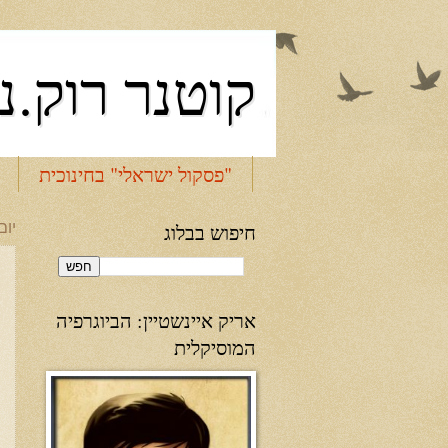
קוטנר רוק.נ
"פסקול ישראלי" בחינוכית
חיפוש בבלוג
יום שב
אריק איינשטיין: הביוגרפיה
המוסיקלית