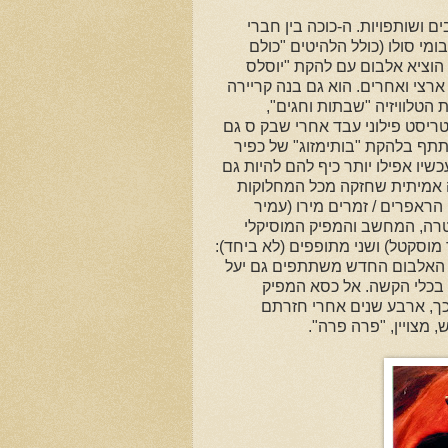
יני הרכבים ושותפויות. ה-כוכה בין חברי
מי סולו (כולל הלהיטים "כולם
 הוציא אלבום עם להקת "יוסלס
ארצי ואחרים. הוא גם בנה קריירה
 הטלוויזיה "שבתות וחגים",
טריסט פילוני עבד אחרי שבק ס גם
שתתף בלהקת "בותימזוג" של כפיר
שיו אפילו יותר כיף להם להיות גם
ה אמיתית שחזקה מכל המחלוקות
ראפרים / זמרים מירו (עמיר
הגיטרה, המחשב והמפיק המוסיקלי
ד מוסקטל) ושני מתופפים (לא ביחד):
לטות האלבום החדש משתתפים גם יעל
 בכלי הקשה. אל כסא המפיק
וכך, ארבע שנים אחרי חזרתם
 מצויין, "פרה פרה"
.