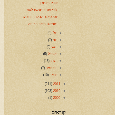
אוריון האחרון
ג'ודי ענתבי יוצאת לאור
יוסי סאסי ולהקתו בהופעה
נתנאלה חזרה הביתה
◄
יולי
(9)
◄
יוני
(7)
◄
מאי
(9)
◄
אפריל
(5)
◄
מרץ
(15)
◄
פברואר
(7)
◄
ינואר
(10)
(211)
2011
◄
(103)
2010
◄
(1)
2009
◄
קוראים