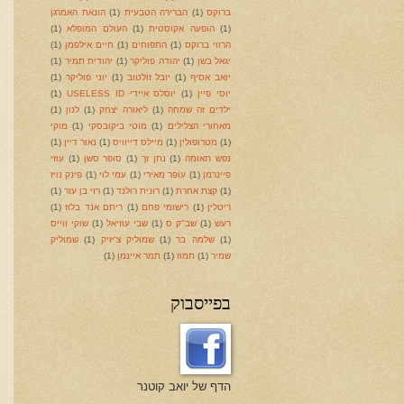
ברוקס
(1)
הברירה הטבעית
(1)
הונאת האמרגן
(1)
הופעה אקוסטית
(1)
העולם המופלא
(1)
הרווי ברוקס
(1)
התפוחים
(1)
חיים אילפמן
(1)
יגאל בשן
(1)
יהודה פוליקר
(1)
יהודית תמיר
(1)
יואב אסיף
(1)
יובל זולטוב
(1)
יוני פוליקר
(1)
יוסי פיין
(1)
יוסלס איידי USELESS ID
(1)
ילדים זה שמחה
(1)
ליאורה יצחק
(1)
לנון
(1)
מאחורי הצלילים
(1)
מוטי ביקובסקי
(1)
מוקי
(1)
מטרופולין
(1)
מיילס דייוויס
(1)
נאור דיין
(1)
נפש תאומה
(1)
נתן זך
(1)
סופר סשן
(1)
עוזי
פיינרמן
(1)
עופר מאירי
(1)
עמי לוי
(1)
פינק נויז
(1)
קצת אחרת
(1)
רונית רולנד
(1)
רזי בן עזר
(1)
ריטלין
(1)
רישומי פחם
(1)
ריתם אנד בלוז
(1)
רעש
(1)
שב"ק ס
(1)
שבי עוזיאל
(1)
שוקי ווייס
(1)
שלמה בר
(1)
שמוליק צ'יזיק
(1)
שמוליק
שמיר
(1)
תמוז
(1)
תמר איינמן
(1)
בפייסבוק
הדף של יואב קוטנר