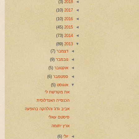
(3)
2018
◄
(10)
2017
◄
(10)
2016
◄
(45)
2015
◄
(73)
2014
◄
(89)
2013
▼
◄
דצמבר
(7)
◄
נובמבר
(9)
◄
אוקטובר
(5)
◄
ספטמבר
(6)
▼
אוגוסט
(5)
את מקודשת לי
הכנסייה האנדלוסית
אביב גדג' והלהקה בהופעה
סיסטם עאלי
ארץ יתומה
◄
יולי
(6)