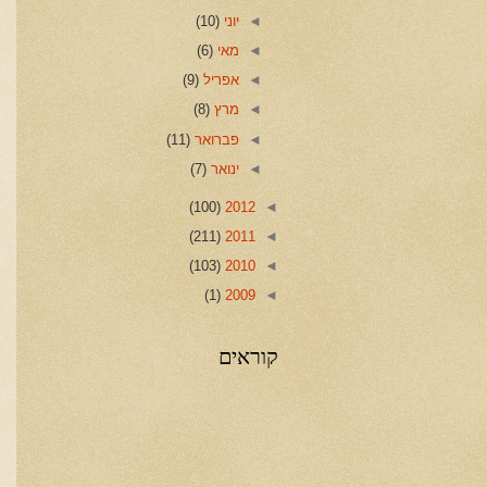
◄
יוני
(10)
◄
מאי
(6)
◄
אפריל
(9)
◄
מרץ
(8)
◄
פברואר
(11)
◄
ינואר
(7)
(100)
2012
◄
(211)
2011
◄
(103)
2010
◄
(1)
2009
◄
קוראים