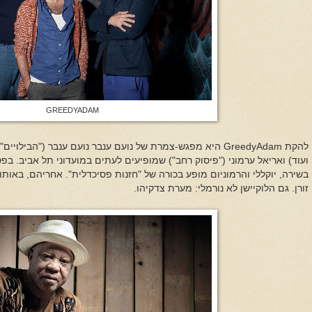
GREEDYADAM
להקת
GreedyAdam
היא מפגש-צמרת של
נועם ענבר נועם ענבר ("הבילויים")
ועוד) ואריאל ערמוני ("פיסוק רחב") שמופיעים לעתים במועדוני תל אביב. בפ
בשירה, יוקללי והרמוניום מופע בכורה של "חזנות פסיכדלית".
אחריהם, באותו כ
זורן. גם הלוקיישן לא נורמלי:
מערת צדקיהו.