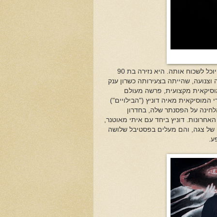
מי שראה לפני ימים אחדים בחדשות ערוץ 2 את הסרט אודות אמָהוֹי צֵגֶה לא יוכל לשכוח אותה. היא נזירה בת 90
וצנועה, שהייתה בצעירותה כשרון ענק
וסיקאית מקצועית, פרשה מעולם
המוסיקאית מאיה דוניץ ("הבילויים")
לחינה על הפסנתר שלה, בחדרון
אחרונות. דוניץ ביחד עם איתי מאוטנר,
 של צגה, והם מעלים בפסטיבל שלושה
ע.