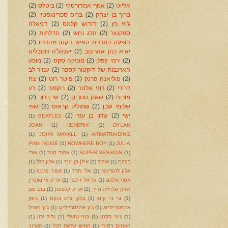
אליוט
(2)
אסף אמדורסקי
(2)
ביטלס
(2)
ברוך בן יצחק
(2)
ברוס ספרינגסטין
(2)
ג'וזי כץ
(2)
דודוש קלמס
(2)
דניאלה
ספקטור
(2)
הדג נחש
(2)
הדלתות
(2)
הופעה בתכנית האיש הקטן מהרדיו
(2)
יאיא כהן אהרונוב
(2)
יענקל'ה רוטבליט
(2)
ירמי קפלן
(2)
מוניקה סקס
(2)
מופע
הארנבות של דוקטור קספר
(2)
עמיר לב
(2)
פוליאנה פרנק
(2)
פיטר רוט
(2)
צח
דרורי
(2)
רוני אלטר
(2)
רוקפור
(2)
רע
מוכיח
(2)
שאנן סטריט
(2)
שי ברוך
(2)
שלומי שבן
(2)
שמוליק קראוס
(2)
שפי
ישי
(2)
שרון בן עזר
(2)
(1)
BEATLES
JOAN
(1)
HENDRIX
(1)
DYLAN
(1)
JOHN MAYALL
(1)
ARMATRAIDING
PINK NOISE
(1)
NOWHERE BOY
(1)
JULIA
(1)
SUPER SESSION
(1)
אהוד מנור
(1)
אורי
כנרות
(1)
אזרזר
(1)
אילן בן עמי
(1)
אלון הלל
(1)
אלון לוטרינגר
(1)
אלי חדד
(1)
אמיר פינטו
(1)
אסף אלמוג
(1)
אריאל זילבר
(1)
אריק איינשטיין
ראיון טלויזיה נדיר
(1)
אריק קלפטון
(1)
בום פם
(1)
בי בי קינג
(1)
בלקן ביט בוקס
(1)
ג'ואן
ארמטריידינג
(1)
ג'ון ארמטריידינג
(1)
ג'ון מאייל
(1)
ג'וני הקטן
(1)
ג'וני שועלי
(1)
גליה ירון
(1)
האחים רמירז
(1)
האיש שראה הכל
(1)
הארווי