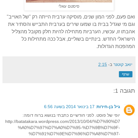
סיסטם עאלי
ואם פעם, לפני המון שנים, מוסיקה ערבית הייתה רק "של האוייב"
וגם מי שגדל בבית בו שמעו שירים בערבית התבייש והסתיר את
אהבתו זו, עכשיו, הערביות מתחילה להיות חלק מקובל מהצליל
הישראלי החדש. בינתיים בשוליים, אבל ככה מתחילות כל
המהפכות הגדולות.
יואב קוטנר
ב-
2:15
שתף
תגובה 1:
גיל בן-חירות
17 בינואר 2014 בשעה 6:56
יופי של פוסט. לפני חודשיים כתבתי בנושא ברוח דומה:
http://batatakara.wordpress.com/2013/10/04/%D7%90%D7
%A0%D7%97%D7%A0%D7%95-%D7%9B%D7%9F-
%D7%91%D7%9E%D7%96%D7%A8%D7%97-