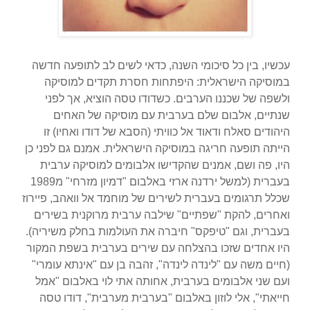
עכשיו, בין כל סיכומי השנה, כדאי לשים לב לתופעה חדשה
במוסיקה הישראלית: היפתחות חסרת תקדים למוסיקה
ולשפה של שכננו הערבים.
כשדודו טסה הוציא, אך לפני
שנתיים, אלבום שלם בערבית עם מוסיקה של האחים
היהודים סאלח ודאוד אל כוויתי (הסבא של דודו ואחיו) זו
הייתה תופעה חריגה במוסיקה הישראלית. אמנם גם לפני כן
היו, פה ושם, אמנים שהקדישו אלבומים למוסיקה ערבית
בעברית (למשל ירדנה ארזי באלבום "דמיון מזרחי" מ1989
שכלל תרגומים בעברית לשירים של מוחמד אל וואהב, פיירוז
ואחרים, להקת "שפתיים" שילבה ערבית מרוקנית בשירים
בעברית, וגם "טיפקס" חיברה את העולמות בחלק משיריה).
היו אחדים שזכו בהצלחה עם שירים בערבית בשפת המקור
(חיים משה עם "לינדה לינדה", זהבה בן עם "אינתא עומרי"
ועם שני אלבומים בערבית, אחותה אתי לוי באלבום "אמל
חייאתי", אלי לוזון באלבום "בערבית מערבית", דודו טסה