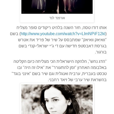
אורפנד לנד
אותו דודו טסה,
חזר השנה בלהיט ריקודים סופר מצליח
(
http://www.youtube.com/watch?v=LImNPiF12kI
) בשם
"וואיאק וואיאק" שמתבסס על שיר של פריד את אטרש
בגרסת דאבסטפ חדישה עם די ג'יי ישראלי-קנדי בשם
בורגור.
"הדג נחש", הלהקה הישראלית הכי מצליחה כיום הקליטה
באלבומה האחרון "זמן להתעורר" את "אילו זה היה" ובו
טכסט בעברית, ערבית ואנגלית וגם שיר בשם "אינני בוגד"
בהשראת שיר ערבי של זיאד רחבני.