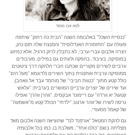
לונא אבו נאסר
"כנסיית השכל" ב
אלבומה השנה "הבית כה רחוק" שיתפה
פעולה עם "התזמורת האנדלוסית" והמנצח שלה תום כהן,
ויצרה אלבום עברי-ערבי, לא כתבלין לרוק הרגיל, אלא כמיזוג
במוסיקה, בעיבוד, בהפקה ולעתים גם במילים. מעיבודים
ערביים לשירים מקוריים שכתבו חברי הלהקה דרך ציטוטים
ממוסיקה ערבית אותנטית בתוך השירים (לדוגמא "מעל הים"
כולל קטע מתוך "כטוות חביבי" של מוחמד עבד אל וואהב),
ועד שירים של יוצרים ערביים המושרים בערבית: "עלאש
קטעול יא וורדה" עם ריימונד אבקסיס, "ווהרן ווהרן" ואפילו
גרסה לשירו של זוהר ארגוב "ילדתי" הכולל קטע מ"אשמעה"
של קאמל מסעודי.
גם להקת המטאל "
אורפנד לנד" שהוציאה השנה אלבום מאד
מצליחה בשם "כולנו אחד", משלבת בו, כמו בכל אלבומיה