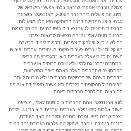
ערבית רוסית ואנגלית, ומגשימים ביצירתם חזון של שיתוף
פעולה חברתי-אמנותי שנראה בלתי אפשרי בישראל של
ימינו.
הם פועלים ביחד כבר מ2006, מאז נפגשו בשכונת
עג'מי ביפו. מתחילת דרכם המוסיקה היא חלק מפעילות
חברתית חינוכית לנוער וצעירים ביפו בת-ים. הם הקימו את |
מרכז סיסטם עאלי" ובו הם מציעים סדנאות יצירה
רב-לשוניות, ליווי להקות צעירות, ותכניות לימוד והכשרה
מוזיקליות של יוצרים צעירים מקומיים, יהודים וערבים.
פירוש
השם "סיסטם עאלי" בערבית הוא, "תגבירו! תנו בראש!
והמסרים ידברו גם למי שלא שולט ברוסית או ערבית,
מהתחושה שהחברים האלה באמת באים מהשכונות,
מדברים בשמם של הדפוקים-חברתית שלא מוכנים לוותר,
מפיהם של המקופחים כלכלית ולא משנה מאיזה דת או שפה
הם באים. הם להקה חברתית באמת.
לונא אבו נסאר, אחת החברות ב"סיסטם עאלי", הוציאה
השנה אלבום סולו נפלא, בעברית וערבית. היא בת 23, ילידת
נצרת שגרה ביפו. זמרת, כותבת ומלחינה מאד מיוחדת,
מנגנת בגיטרה וג'מבה, שהקליטה אלבום כעבודת גמר בבית
הספר "מיוזיק". לונא כתבה והלחינה שבעה שירים וקטע