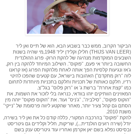
הביקור הקרוב, ממש כבר בשבוע הבא, הוא של תייס ואן ליר
(
THIJS VAN LEER
) חלילן וקלידן יליד 1948,מי שהיה בשנות
השבעים המוקדמות מנהיגה של להקת הרוק- פרוג ההולנדית
החשובה ביותר אי פעם, "פוקוס". השילוב המיוחד ללהקה בין רוק,
ג'אז ונגיעות קלסיות הפך אותה לאחת מלהקות הפרוג (אז קראנו
לזה "רוק מתקדם") האהובות בישראל, עם קטעים שהפכו להיטי
רדיו, חלקם כאותות של תכניות וחלקם בתכניות מיוחדות לתחום
כמו "קצת אחרת" ברשת ג' או "רוק פלוס" בגל"צ.
המאזינים הוותיקים יזהו בוודאי, כנראה בלי לזכור את השמות, את
"הוקוס פוקוס", "סילביה", "ג'ניס" ועוד. את "הוקוס פוקוס" יזהה מין
הסתם גם קהל צעיר יותר, מאחר שהקטע ליווה פרסומת של "נייקי"
משנת 2010.
להקת "פוקוס" בהרכבה המקורי, כללה קודם כל את ואן ליר בשירה,
יודל (שירה רועים הולנדית...), שריקות, חליל וקלידים גם גיטריסט
ובסיסט נפלא בשם יאן אקרמן ואחריו עוד גיטריסט ענק בשם