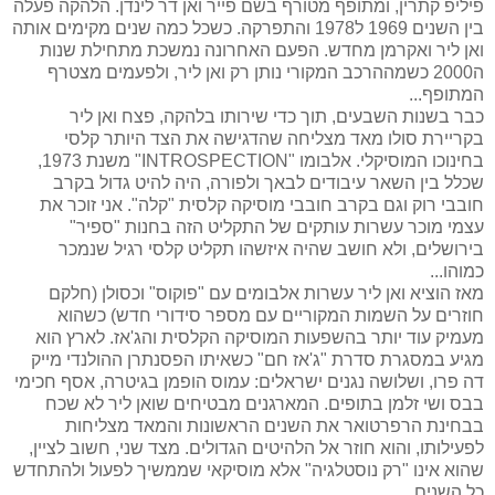
פיליפ קתרין, ומתופף מטורף בשם פייר ואן דר לינדן. הלהקה פעלה
בין השנים 1969 ל1978 והתפרקה. כשכל כמה שנים מקימים אותה
ואן ליר ואקרמן מחדש. הפעם האחרונה נמשכת מתחילת שנות
ה2000 כשמההרכב המקורי נותן רק ואן ליר, ולפעמים מצטרף
המתופף...
כבר בשנות השבעים, תוך כדי שירותו בלהקה, פצח ואן ליר
בקריירת סולו מאד מצליחה שהדגישה את הצד היותר קלסי
בחינוכו המוסיקלי. אלבומו "
INTROSPECTION
" משנת 1973,
שכלל בין השאר עיבודים לבאך ולפורה, היה להיט גדול בקרב
חובבי רוק וגם בקרב חובבי מוסיקה קלסית "קלה". אני זוכר את
עצמי מוכר עשרות עותקים של התקליט הזה בחנות "ספיר"
בירושלים, ולא חושב שהיה איזשהו תקליט קלסי רגיל שנמכר
כמוהו...
מאז הוציא ואן ליר עשרות אלבומים עם "פוקוס" וכסולן (חלקם
חוזרים על השמות המקוריים עם מספר סידורי חדש) כשהוא
מעמיק עוד יותר בהשפעות המוסיקה הקלסית והג'אז.
לארץ הוא
מגיע במסגרת
סדרת "ג'אז חם" כשאיתו הפסנתרן ההולנדי מייק
דה פרו, ושלושה נגנים ישראלים: עמוס הופמן בגיטרה, אסף חכימי
בבס
ו
שי זלמן בתופים. המארגנים מבטיחים שואן ליר לא שכח
בבחינת הרפרטואר את השנים הראשונות והמאד מצליחות
לפעילותו, והוא חוזר אל הלהיטים הגדולים.
מצד שני, חשוב לציין,
שהוא אינו "רק נוסטלגיה" אלא מוסיקאי שממשיך לפעול ולהתחדש
כל השנים.