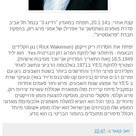
קצת אחרי, ב20.1.14, תפתח במועדון "רדינג 3" בנמל תל אביב
סדרת מופעים (שתמשך עד אפריל) של אמני פרוג רוק, בהפקת
חברת "פרוגסטייג'".
יפתח את הסדרה ריק וייקמן (
Rick Wakeman
) נגן הקלידים
הבאמת - מיתולוגי של להקת הפרוג רוק הבריטית
Yes
. הוא יליד
18.5.1949 (ואת התאריך המדוייק אני זוכר מסיבות אישיות).
הצטרף ללהקת
YES
ב1971 באלבומה הרביעי ונחשב לאחד
הקלידנים פורצי הדרך והחדשנים ביותר בשנות השבעים. ניגן עם
זמרים רבים אחרים (ביניהם קט סטיבנס ודיויד בואי) ובעיקר שרת
ב
YES
עד אמצע שנות השבעים, פרש וחזר פעמים אחדות
ובמקביל פיתח קריירת סולו מפוארת שכוללת עשרות יצירות רוק,
פרוג וקלסי, פסקולי סרטים, מוסיקה להצגות והמון פרוייקטים
מיוחדים. בסך הכל הוא הוציא למעלה משמונים אלבומים!!! מארגני
המופע שלו מבטיחים שבישראל הוא יעלה מופע אקוסטי מיוחד
הכולל סיפורים מתובלים בהומור הבריטי בו הוא נודע.
יואב קוטנר
ב-
22:47