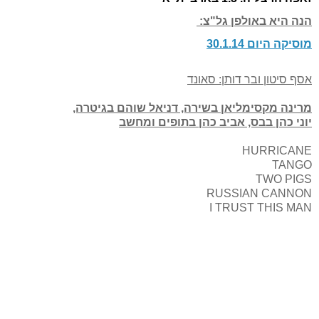
הנה היא באולפן גל"צ:
מוסיקה היום 30.1.14
אסף סיטון ובר דותן: סאונד
מרינה מקסימליאן בשירה, דניאל שוהם בגיטרה,
יוני כהן בבס, אביב כהן בתופים ומחשב
HURRICANE
TANGO
TWO PIGS
RUSSIAN CANNON
I TRUST THIS MAN