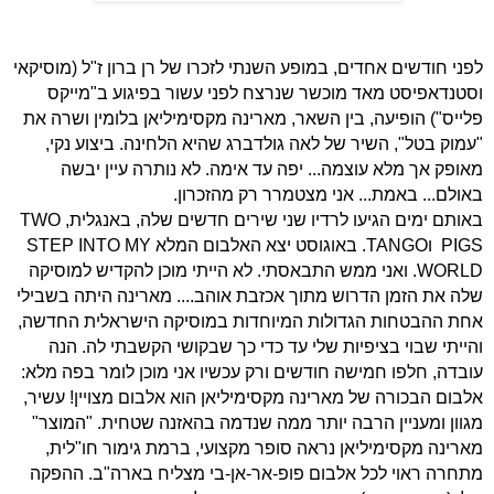
לפני חודשים אחדים, במופע השנתי לזכרו של רן ברון ז"ל (מוסיקאי
וסטנדאפיסט מאד מוכשר שנרצח לפני עשור בפיגוע ב"מייקס
פלייס") הופיעה, בין השאר, מארינה מקסימיליאן בלומין ושרה את
"עמוק בטל", השיר של לאה גולדברג שהיא הלחינה. ביצוע נקי,
מאופק אך מלא עוצמה... יפה עד אימה. לא נותרה עיין יבשה
באולם... באמת... אני מצטמרר רק מהזכרון.
באותם ימים הגיעו לרדיו שני שירים חדשים שלה, באנגלית,
TWO
PIGS
ו
.TANGO
באוגוסט יצא האלבום המלא
STEP INTO MY
WORLD
. ואני ממש התבאסתי. לא הייתי מוכן להקדיש למוסיקה
שלה את הזמן הדרוש מתוך אכזבת אוהב.... מארינה היתה בשבילי
אחת ההבטחות הגדולות המיוחדות במוסיקה הישראלית החדשה,
והייתי שבוי בציפיות שלי עד כדי כך שבקושי הקשבתי לה. הנה
עובדה, חלפו חמישה חודשים ורק עכשיו אני מוכן לומר בפה מלא:
אלבום הבכורה של מארינה מקסימיליאן הוא אלבום מצויין! עשיר,
מגוון ומעניין הרבה יותר ממה שנדמה בהאזנה שטחית. "המוצר"
מארינה מקסימיליאן נראה סופר מקצועי, ברמת גימור חו"לית,
מתחרה ראוי לכל אלבום פופ-אר-אן-בי מצליח בארה"ב. ההפקה