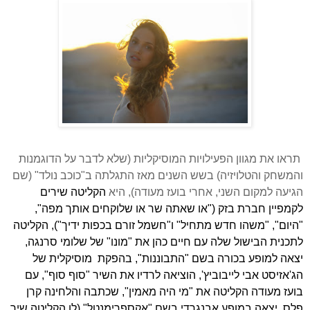
תראו את מגוון הפעילויות המוסיקליות (שלא לדבר על הדוגמנות
והמשחק והטלויזיה) בשש השנים מאז התגלתה ב"כוכב נולד" (שם
הגיעה למקום השני, אחרי בועז מעודה), היא
הקליטה שירים
לקמפיין חברת בזק ("או שאתה שר או שלוקחים אותך מפה",
"היום", "משהו חדש מתחיל" ו"חשמל זורם בכפות ידיך"), הקליטה
לתכנית הבישול שלה עם חיים כהן את "מונו" של שלומי סרנגה,
יצאה למופע בכורה בשם "התבוננות", בהפקת
מוסיקלית של
הג'אזיסט אבי לייבוביץ', הוציאה לרדיו את השיר "סוף סוף", עם
בועז מעודה הקליטה את "מי היה מאמין", שכתבה והלחינה קרן
פלס,
יצאה במופע אבנגרדי בשם "אקספרימנטל" (לו הקליטה שיר