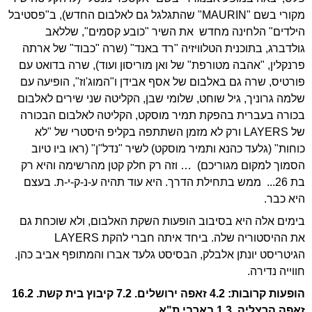
מקורי בשם "
MAURIN
" שהתגלגל גם לאלבום החדש), ב"פסטיבל
הילדים
" הלחינה מחדש
את השיר "כובע קסמים", שללאב
גולדברג,
בתוכנית הטלוויזיה "רד באנד
" (שרה "כבוד" של ארתה
פרנקלין, "אהבה מטורפת" של ואן מוריסון ועוד), שרה בדואט עם
פורטיס, שרה גם באלבום של אסף אבידן ו"המוג'וז", הופיעה עם
שלמה גרוניך, גיל שוחט, שלומי שבן, הקליטה שני שירים לאלבום
בכורה בעברית בהפקת תמיר מוסקט, הקליטה לאלבום הבכורה
של LAYERS ורק לא מזמן השתתפה בקליפ היסטרי של "לא
כוחות" (גלעד כהנא ותמיר מוסקט) לשיר "נדל"ן" (ראו ביו טיוב
הסמוך למקום מגוריכם)
… וזה רק חלק קטן מהרשימה והיא רק
בת
26
...
ממש בתחילת הדרך. היא עוד תהיה ע-נ-ק-י-ת. בעצם
היא כבר.
בימים אלה היא בסיבוב הופעות השקת האלבום, ולא שוכחת גם
את ההיסטוריה שלה. ביחד איתה חברי להקת
LAYERS
הגיטריסט יונתן אלבלק, הבסיסט גלעד אברו והמתופף אביב כהן.
חווייה נדירה.
הופעות קרובות: 4.2 זאפה ירושלים. 7.2 קיבוץ בית קשת. 16.2
זאפה הרצליה. 1.3 בארבי ת"א