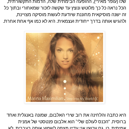
שלו (עופר מאירי), ההופעה הבימתית שלה, הדמות התקשורתית,
הכל נראה כל כך מלוטש ונוצץ עד שקשה לזכור שמאחורי ובתוך כל
זה ישנה מוסיקאית מחוננת שיודעת לעשות מוסיקה מצויינת,
ולהגיש אותה בדרך ייחודית ועצמאית. היא לא כמו אף אחת אחרת.
היא כתבה והלחינה את רוב שירי האלבום, שמונה באנגלית ואחד
ברוסית. “הכנס לעולם שלי" הוא אלבום פנטסטי של אמנית
אמיתית. כן, גם עכשיו אני עדיין מצפה לשמוע אותה בעברית, לא