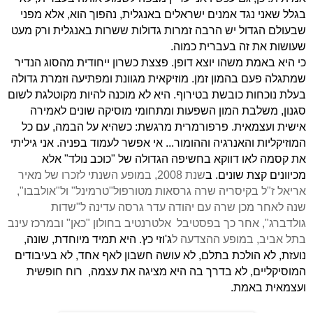
בגלל שאני נגד אמנים ישראלים באנגלית, נהפוך הוא, אלא מפני
שבעולם הגדול יש הרבה זמרות גדולות ששרות באנגלית ורק מעט
שעושות את זה בעברית כמוה.
כי היא באמת משהו יוצא דופן. פצצת כשרון ייחודית מהסוג הנדיר
שמתגלה פעם בהמון זמן. מוזיקאית מגוונת ומפתיעה וזמרת גדולה
בעלת נוכחות כובשת בטירוף. היא לא מוכנה להיות מקוטלגת לשום
סגנון, משלבת המון השפעות ומתחומי מוסיקה שונים לאמירה
אישית ועצמאית. פרפורמרית מרגשת: כשהיא על הבמה, עם כל
המוזיקליות והאנרגיה וההומור... אי אפשר לעמוד בפניה. אני גיליתי
את קסמה לאו דווקא בחשיפה הגדולה של "כוכב נולד" אלא
מכיוונים קצת שונים. ב
שנת
2008
, במופע השנתי לזכרו של מאיר
אריאל ז"ל בקיסריה שרה גרסאות מטורפול"טרמינל" ול"אולבבו",
שנה לאחר מכן שרה עם יהודה עדר גרסה עדינה ל"שדות
גולדברג", אחר כך בפסטיבל
אלטרנטיב בחולון "כאן" ובמרכז עינב
בתל אביב, במופע ההצדעה ל
ג'וזי כץ. היא תמיד מיוחדת, שונה,
נועזת, לא הולכת בתלם, לא עושה חשבון לאף אחד, לא בעיבודים
המוסיקליים, לא בדרך בה היא מציגה את עצמה,
רוח חופשית
ועצמאית באמת.