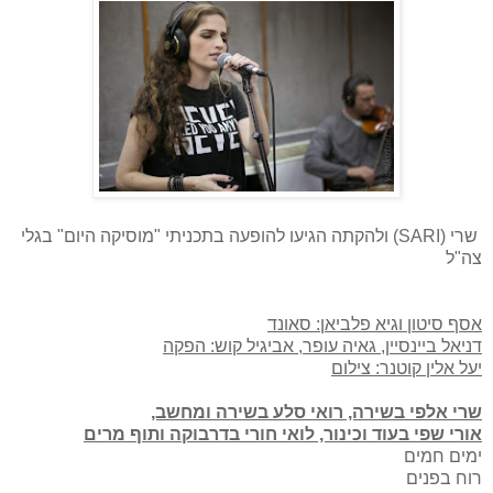
שרי (SARI) ולהקתה הגיעו להופעה בתכניתי "מוסיקה היום" בגלי
צה"ל
אסף סיטון וגיא פלביאן: סאונד
דניאל ביינסיין, גאיה עופר, אביגיל קוש: הפקה
יעל אלין קוטנר: צילום
שרי אלפי בשירה, רואי סלע בשירה ומחשב,
אורי שפי בעוד וכינור, לואי חורי בדרבוקה ותוף מרים
ימים חמים
רוח בפנים