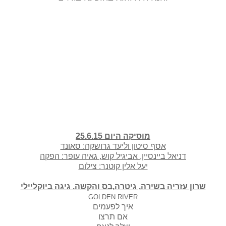
מוסיקה היום 25.6.15
אסף סיטון וליעד גרושקה: סאונד
דניאל ביינסיין, אביגיל קוש, גאיה עופר: הפקה
יעל אלין קוטנר: צילום
שרון עזריה בשירה, גיטרה,בס והקשה. גיגה ביוקליילי
GOLDEN RIVER
איך לפעמים
אם תרצו