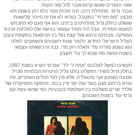
שאר הזמרים שעשו קרוס-אובר לכל סוגי הקהל.
אבנר גדסי, מתחילת דרכו, היה מלחין וזמר בלוז רוק ונשמה ולא
מבצע "פופ מזרחי" כמקובל, בוודאי לא את זה היותר קלישאתי
ששולט בחלק גדול מהלהיטים בימינו. הוא אף פעם לא התכחש
למוצאו המזרחי, אבל היה תמיד עצמאי בגישה שלו להלחנת ועיבוד
המוזיקה. מבחינה זו הוא אולי קצת נפל בין הכיסאות בתקופת עיצוב
הצליל הישראלי החדש, כלומר שנות השבעים והשמונים: לאלה
הוא נשמע מזרחי מדי ולאלה רוק מדי. ככה זה כשאתה עצמאי
בשטח ועושה מה שבא לך בלי חשבון.
תקשיבו למשל לאלבום "אתה לי ילד" שגדסי הוציא בשנת 1997.
בחלק גדול משירי התקליט בולט צליל הגיטרות הבלוזיות סטייל
סנטנה (שמנגן אבי סינגולדה, אלא מי) לצד הכלים האתניים, פה
עזרא ברהום מנגן בעוד ופה יוסי פיין בבס...ההפקה המוזיקלית של
אלדד שרים משלבת בין העולמות בטבעיות, כפי שהוא עשה עם
גדסי עוד בשנות השבעים.