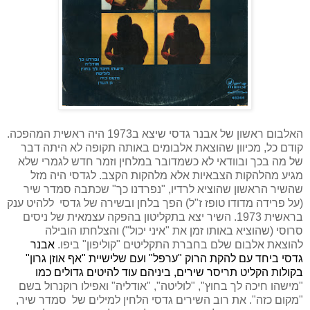
האלבום ראשון של אבנר גדסי שיצא ב1973 היה ראשית המהפכה.
קודם כל, מכיוון שהוצאת אלבומים באותה תקופה לא היתה דבר
של מה בכך ובוודאי לא כשמדובר במלחין וזמר חדש לגמרי שלא
מגיע מהלהקות הצבאיות אלא מלהקות הקצב. לגדסי היה מזל
שהשיר הראשון שהוציא לרדיו, "נפרדנו כך" שכתבה סמדר שיר
(על פרידה מדודו טופז ז"ל) הפך בלחן ובשירה של גדסי
ללהיט ענק
בראשית 1973. השיר יצא בתקליטון בהפקה עצמאית של ניסים
סרוסי (שהוציא באותו זמן את "איני יכול") והצלחתו הובילה
להוצאת אלבום שלם בחברת התקליטים "קוליפון" ביפו.
אבנר
גדסי ביחד עם להקת הרוק "ערפל" ועם שלישיית "אף אוזן גרון"
בקולות הקליט תריסר שירים, ביניהם עוד להיטים גדולים כמו
"מישהו חיכה לך בחוץ", "לוליטה", "אודליה" ואפילו רוקנרול בשם
"מקום כזה". את רוב השירים גדסי הלחין למילים של
סמדר שיר,