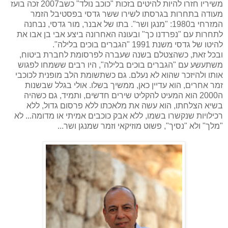
משיריו חזרו להיות להיטים בזכות "כוכב נולד" כשב2007 זכה בועז
מעודה בתחרות בגרסתו לשירו ששר גדסי בפסטיבל הזמר
המזרחי ב1980: "מנגן ושר". בתו של אבנר, מור גדסי, נבחנה
לתחרות עם "נפרדנו כך" ובעונה האחרונה ביצע אבי בן אבו את
להיטו של גדסי משנת 1991 "הגברים בוכים בלילה".
ובכל זאת, כשהצטלם בשנה שעברה לפרסומת לחברת ביטוח,
משתעשע עם "הגברים בוכים בלילה", היו רבים ששמחו לפגוש
אותו ולהיזכר שהוא לא נעלם. גם כשתשומת הלב מופנית לכוכבי
זמר אחרים, הוא עדיין כאן, ממשיך בשלו. אולי בגלל שבשנות
ה2000 הוא המעיט להקליט שירים חדשים, ותמיד, גם כשהיה
בשיא הצלחתו, הוא עשה את מלאכתו ללא פרסום גדול, ללא
רכילויות שנקשרו בשמו, ללא אבק כוכבים אמיתי או מדומה... לא
"מלך" ולא "נסיך", פשוט מוזיקאי וזמר שמנגן ושר...