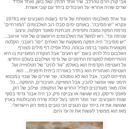
אבי קורן ויורם טהרלב. שיר אחד הלחין יגאל בשן, ואחד אלדד
שרים שהיה אחראי על העיבודים ביחד עם קובי אשרת.
עוד אחד מאלבומי המפתח של גדסי בשנות השבעים יצא ב1978
ונקרא "יש מסיבה". באותם ימים סבלו רוב האלבומים "המזרחיים"
מרמת הפקה נמוכה וחפיפית, מבחינת סאונד הקלטה, עיצוב
עטיפה וכד'. ראו למשל את האלבומים הראשונים של זוהר ארגוב...
"יש מסיבה" היה הפקה מושקעת של האחים "יסו" ראובני. הקלטה
מקצועית ומוצר ברמה גבוהה, כולל אפילו דף מילים מצורף.
האלבום כלל להיט בשם "יש רגעים" אבל הנקודה המעניינת בו היא
ההתייחסות למקורות התימניים של גדסי ושילובם בעולם החדש.
על העטיפה הקדמית הוא באולפן "עוד להיט" של הטלוויזיה ועל
העטיפה האחורית הוא בחדר באווירה ביתית תימנית.... הוא
מתייחס לעבר, אבל הוא לא נוסטלגי. שר שירים של שבזי במבטא
תימני שאי אפשר להבין, אבל המוזיקה, העיבודים, ההפקה... כל
אלה מאד מעודכנים לצליל החדש של התקופה: שילוב של רוק,
פאנקי ודיסקו, כמו שעשה אז צביקה פיק. כך היה אבנר גדסי בסוף
שנות השבעים: יוצר וזמר תימני בעל יכולת שירה מהבולטות בארץ
שעושה את זה ביחד עם הנגנים הכי טובים בפופ רוק הישראלי.
מאז הוא ממשיך לעשות את זה עד היום.