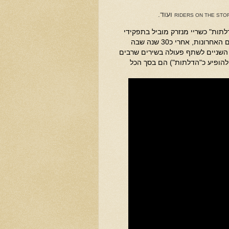
ועוד.
RIDERS ON THE STO
ו חבריו להמשיך בשם "הדלתות" כשריי מנזרק מוביל בתפקידי
השירה, אך אחרי שני אלבומים כושלים הם פירקו את הלהקה. רק בעשר השנים האחרונות, אחרי כ30 שנה שבה
 השניים לשתף פעולה בשירים שרבים
להופיע כ"הדלתות") הם בסך הכל