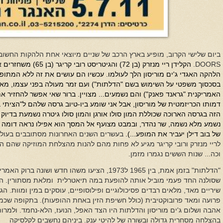
ביום שלישי הקרוב, מופיע בארץ הרכב של שניים מיוצאי אחת הלהקות החשו
DOORS
.
הקלידן ריי מנזרק (בן 72)
הלהקה האגדי ג'ים מוריסון הלך לעולמו. עכשיו הם עושים את זה ללא המתופף
בסכסוך משפטי על השימוש בשם "הדלתות") ועם זמר מעולה בפני עצמו, מאר
האמריקנית "גראנד פאנק") והם נשמעים... מצויין. ברור שאי אפשר להחזיר א
דמותו הכריזמטית של מוריסון, אבל אני שומע ביו-טיוב גרסה שלהם ל"הציתי 
נשמע מלא נשמה, שר נהדר, ובמבט מצועף אל המסך הוא אפילו נראה דומה לג
של בוב דילן יעביר את המופע...).
בעשרים השנים האחרונות מסתובבים בעולם
לריי מנזרק ורובי קריגר מגיע לא פחות מהם להנות מהצלחת המוזיקה שהם הי
וכה... שנות הששים נגמרו מזמן.
"הדלתות" בזמן אמת, בין 1965 ל1973, הציעו משהו חדש 
שסולנה החד פעמי מוביל אותה להופעת במה תיאטרלית ומלאת מסתורין. הט
שיריים מאד, מלאים רבדים פסיכולוגיים ופילוסופיים, עוסקים במין ומוות. הג
פרועה ומאד פרובוקטיבית (כולל חשיפת הזין באחת ההופעות). בתקופה שכמע
אהבה ושלום ג'ים מוריסון והדלתות היו הצד האפל, הנועז, הלא-נחמד. ולמ
בהצלחה מסחרית גדולה ובשורה של להיטי ענק. ביניהם נחשבים לקלסיקה