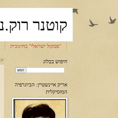
קוטנר רוק.נ
"פסקול ישראלי" בחינוכית
חיפוש בבלוג
יום שי
אריק איינשטיין: הביוגרפיה
המוסיקלית