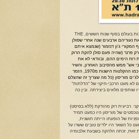
בות בעולם בסוף שנות הששים,
THE
 והגיטריסט רובי קריגר (בן 65) משחזרים את נעוריהם ארבעים שנה אחרי שסולן
 המקורי ג'ון דנזמור (שנמצא איתם
ק פרנר (שהיה פעם סולן להקת הרוק
ת רוח הימים ההם, ובוודאי לא את
בי אש" ממש מהסיבוב האחרון, והשיר
הזה בגרסה הארוכה שכוללת המון סולו אורגן והמון סולו גיטרה נשמעת בדיוק כמו ההקלטות הישנות מ1970, הזמר
'ים מוריסון (כל מה שצריך זה שהצלם
 לא מעט הרכבי-חיקוי של "הדלתות"
ו שותפים מלאים ביצירתה. ובין כה
ושונה ברוק האמריקני. רביעית רוק מהודקת (ללא בסיסט)
כסטים של מוריסון היו כמעט תמיד
ופניות של הופעתו הייתה חושנית,
ט כל השאר היו ילדים טובים ששרו על
רות זאת, זכתה הלהקה בשבעת אלבומיה