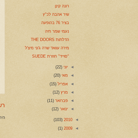
רונה קינן
שיר אהבה לכ"ץ
בציר 76 בהופעה
נעמי שמר חיה
הדלתות THE DOORS
מירה עוואד שרה ג'וני מיצ'ל
"סוייד" חוזרת SUEDE
◄
יוני
(22)
◄
מאי
(20)
◄
אפריל
(15)
◄
מרץ
(12)
◄
פברואר
(11)
רש
◄
ינואר
(12)
היר
(103)
2010
◄
(1)
2009
◄