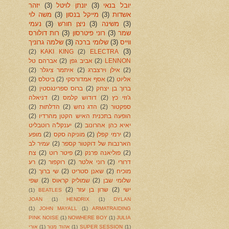
יובל בנאי
(3)
יונתן לויטל
(3)
יזהר
אשדות
(3)
מייקל בנסון
(3)
משה לוי
(3)
משינה
(3)
ניצן חורש
(3)
נעמי
שמר
(3)
רוני פיטרסון
(3)
רות דולורס
ווייס
(3)
שלומי ברכה
(3)
שלמה גרוניך
(3)
(2)
KAKI KING
(2)
ELECTRA
LENNON
(2)
אביב גפן
(2)
אברהם טל
(2)
אילן וירצברג
(2)
איתמר ציגלר
(2)
אליוט
(2)
אסף אמדורסקי
(2)
ביטלס
(2)
ברוך בן יצחק
(2)
ברוס ספרינגסטין
(2)
ג'וזי כץ
(2)
דודוש קלמס
(2)
דניאלה
ספקטור
(2)
הדג נחש
(2)
הדלתות
(2)
הופעה בתכנית האיש הקטן מהרדיו
(2)
יאיא כהן אהרונוב
(2)
יענקל'ה רוטבליט
(2)
ירמי קפלן
(2)
מוניקה סקס
(2)
מופע
הארנבות של דוקטור קספר
(2)
עמיר לב
(2)
פוליאנה פרנק
(2)
פיטר רוט
(2)
צח
דרורי
(2)
רוני אלטר
(2)
רוקפור
(2)
רע
מוכיח
(2)
שאנן סטריט
(2)
שי ברוך
(2)
שלומי שבן
(2)
שמוליק קראוס
(2)
שפי
ישי
(2)
שרון בן עזר
(2)
(1)
BEATLES
JOAN
(1)
HENDRIX
(1)
DYLAN
(1)
JOHN MAYALL
(1)
ARMATRAIDING
PINK NOISE
(1)
NOWHERE BOY
(1)
JULIA
(1)
SUPER SESSION
(1)
אהוד מנור
(1)
אורי