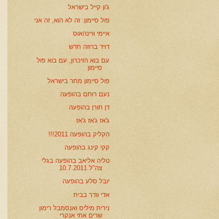
ג'ון קייל בישראל
פול סיימון: זה לא הוא, זה אני
איימי וויינהאוס
דויד ברוזה חדש
עם בוא הזיכרון, עם בוא פול
סיימון
פול סיימון מחר בישראל
נעם רותם בהופעה
דן תורן בהופעה
ג'אז ג'אז ג'אז
הקליק בהופעה 2011!!!
קקי קינג בהופעה
טליה אליאב בהופעה בגלי
צה"ל 10.7.2011
יובל סלע בהופעה
אדי וודר בבית
נירית מיליס ואנסמבל רימון
שרים אתי אנקרי