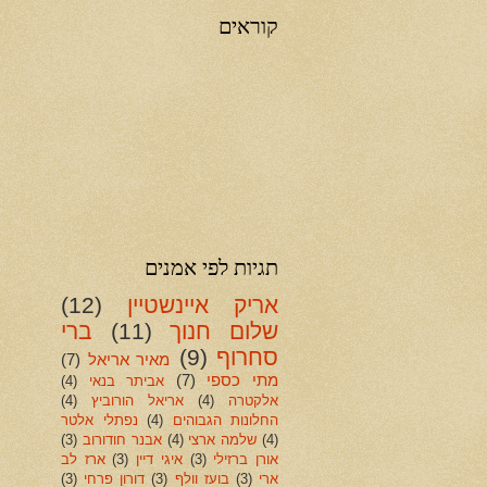
קוראים
תגיות לפי אמנים
אריק איינשטיין
(12)
שלום חנוך
(11)
ברי
סחרוף
(9)
מאיר אריאל
(7)
מתי כספי
(7)
אביתר בנאי
(4)
אלקטרה
(4)
אריאל הורוביץ
(4)
החלונות הגבוהים
(4)
נפתלי אלטר
(4)
שלמה ארצי
(4)
אבנר חודורוב
(3)
אורן ברזילי
(3)
איגי דיין
(3)
ארז לב
ארי
(3)
בועז וולף
(3)
דורון פרחי
(3)