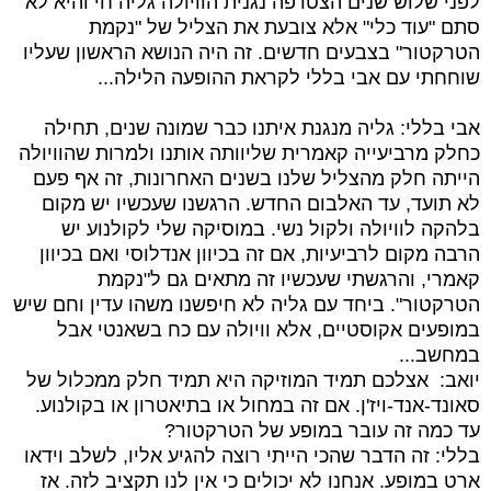
לפני שלוש שנים הצטרפה נגנית הוויולה גליה חי והיא לא
סתם "עוד כלי" אלא צובעת את הצליל של "נקמת
הטרקטור" בצבעים חדשים. זה היה הנושא הראשון שעליו
שוחחתי עם אבי בללי לקראת ההופעה הלילה...
אבי בללי: גליה מנגנת איתנו כבר שמונה שנים, תחילה
כחלק מרביעייה קאמרית שליוותה אותנו ולמרות שהוויולה
הייתה חלק מהצליל שלנו בשנים האחרונות, זה אף פעם
לא תועד, עד האלבום החדש. הרגשנו שעכשיו יש מקום
בלהקה לוויולה ולקול נשי. במוסיקה שלי לקולנוע יש
הרבה מקום לרביעיות, אם זה בכיוון אנדלוסי ואם בכיוון
קאמרי, והרגשתי שעכשיו זה מתאים גם ל"נקמת
הטרקטור". ביחד עם גליה לא חיפשנו משהו עדין וחם שיש
במופעים אקוסטיים, אלא וויולה עם כח בשאנטי אבל
במחשב...
יואב: אצלכם תמיד המוזיקה היא תמיד חלק ממכלול של
סאונד-אנד-ויז'ן. אם זה במחול או בתיאטרון או בקולנוע.
עד כמה זה עובר במופע של הטרקטור?
בללי: זה הדבר שהכי הייתי רוצה להגיע אליו, לשלב וידאו
ארט במופע. אנחנו לא יכולים כי אין לנו תקציב לזה. אז