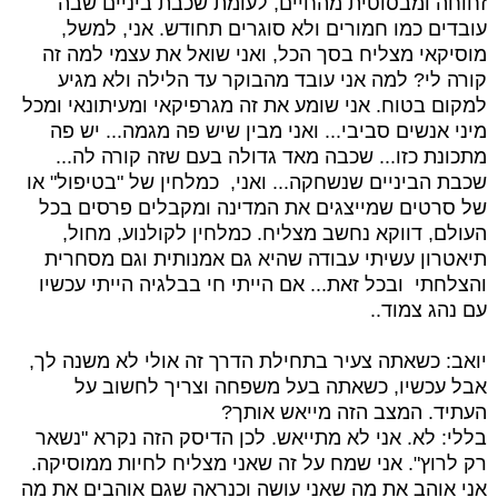
זחוחה ומבסוטית מהחיים, לעומת שכבת ביניים שבה
עובדים כמו חמורים ולא סוגרים תחודש. אני, למשל,
מוסיקאי מצליח בסך הכל, ואני שואל את עצמי למה זה
קורה לי? למה אני עובד מהבוקר עד הלילה ולא מגיע
למקום בטוח. אני שומע את זה מגרפיקאי ומעיתונאי ומכל
מיני אנשים סביבי... ואני מבין שיש פה מגמה... יש פה
מתכונת כזו... שכבה מאד גדולה בעם שזה קורה לה...
שכבת הביניים שנשחקה... ואני, כמלחין של "בטיפול" או
של סרטים שמייצגים את המדינה ומקבלים פרסים בכל
העולם, דווקא נחשב מצליח. כמלחין לקולנוע, מחול,
תיאטרון עשיתי עבודה שהיא גם אמנותית וגם מסחרית
והצלחתי ובכל זאת... אם הייתי חי בבלגיה הייתי עכשיו
עם נהג צמוד..
יואב: כשאתה צעיר בתחילת הדרך זה אולי לא משנה לך,
אבל עכשיו, כשאתה בעל משפחה וצריך לחשוב על
העתיד. המצב הזה מייאש אותך?
בללי: לא. אני לא מתייאש. לכן הדיסק הזה נקרא "נשאר
רק לרוץ". אני שמח על זה שאני מצליח לחיות ממוסיקה.
אני אוהב את מה שאני עושה וכנראה שגם אוהבים את מה