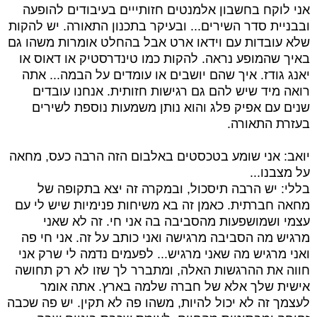
אני לוקח בחשבון אלמנטים חזותייים בעיבודים להופעה
ובבניית סדר השירים... ובעיקר בתכנון התאורה. יש להקות
שלא עובדות עם וידאו ארט אבל בהחלט אומרות משהו גם
באיך שהמופע נראה. להקות כמו טינדרסטיק או דאוס או
יאנג גודז. איך שהם יושבים או עומדים על הבמה... אתה
רואה מיד שיש להם גם רגישות חזותית. אנחנו עובדים
שנים עם אפיק פלג והוא נותן משמעות נוספת לשירים
בעזרת התאורה.
יואב: אני שומע בטכסטים באלבום הזה הרבה כעס, מחאה
על מצבנו...
בללי: יש הרבה תיסכול, ובמקרה זה יצא בתקופה של
מחאה חברתית. כאמן זה בא משיחות פנימיות שיש לי עם
עצמי ושמושפעות מהסביבה בה אני חי. זה לא שאני
מרגיש מה הסביבה מרגישה ואני כותב על זה. אני חי פה
ואני מרגיש מה שאני מרגיש... לפעמים נדמה לי שרק אני
חווה את ההרגשות האלה, ומתברר לך שזו לא רק תחושה
אישית שלך אלא של חברה שלמה בארץ. אתה אומר
לעצמך זה לא יכול להיות, משהו פה לא תקין. יש פה שכבה