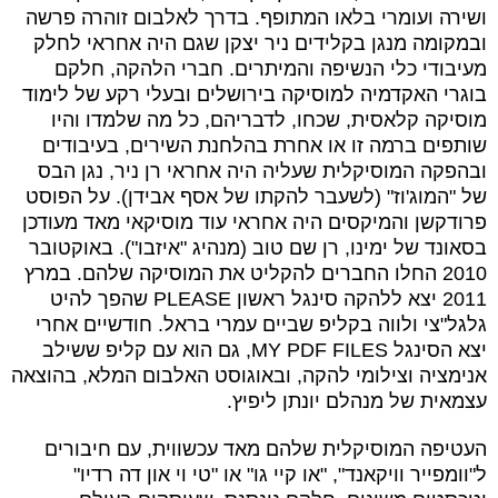
ושירה ועומרי בלאו המתופף. בדרך לאלבום זוהרה פרשה
ובמקומה מנגן בקלידים ניר יצקן שגם היה אחראי לחלק
מעיבודי כלי הנשיפה והמיתרים. חברי הלהקה, חלקם
בוגרי האקדמיה למוסיקה בירושלים ובעלי רקע של לימוד
מוסיקה קלאסית, שכחו, לדבריהם, כל מה שלמדו והיו
שותפים ברמה זו או אחרת בהלחנת השירים, בעיבודים
ובהפקה המוסיקלית שעליה היה אחראי רן ניר, נגן הבס
של "המוג'וז" (לשעבר להקתו של אסף אבידן).
על הפוסט
פרודקשן והמיקסים היה אחראי עוד מוסיקאי מאד מעודכן
בסאונד של ימינו, רן שם טוב (מנהיג "איזבו"). באוקטובר
2010 החלו החברים להקליט את המוסיקה שלהם.
במרץ
2011 יצא ללהקה סינגל ראשון
PLEASE
שהפך להיט
גלגל"צי ולווה בקליפ שביים עמרי בראל.
חודשיים אחרי
יצא
הסינגל
MY PDF FILES
, גם הוא עם קליפ ששילב
אנימציה וצילומי להקה, ובאוגוסט האלבום המלא, בהוצאה
עצמאית של מנהלם יונתן ליפיץ.
העטיפה המוסיקלית שלהם מאד עכשווית, עם חיבורים
ל"וומפייר וויקאנד", "או קיי גו" או "טי וי און דה רדיו"