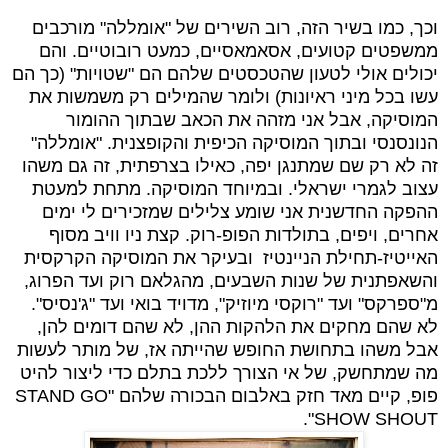
וכך, כמו בשיר הזה, רוב השירים של "אומללה" מורכבים
ממשפטים קטועים, אסאמאסיים, כמעט רובוטיים.
והם
יכולים אולי לטעון שהטכסטים שלהם הם "שטויות" (כך הם
עשו בכל מיני ראיונות) ול
ומר שהמילים רק משמשות את
המוסיקה, אבל אני מזהה את הכאב שבתוך ההומור
הנונסנסי ובתוך המוסיקה הכיפית והקופצנית. "אומללה"
זה לא רק שם שמתנגן יפה, כאילו בצרפתית, זה גם משהו
עצוב לגמרי ישראלי.
ובמיוחד המוסיקה. מתחת למעטת
ההפקה החדשנית אני שומע צלילים שמזכירים לי ימים
אחרים, ויפים, בתולדות הפופ-רוק. קצת ניו וויב מסוף
האייטיז-תחילת הניינטיז ובעיקר את המוסיקה הקרקסית
והשאפתנית של שנות השבעים, מהגלאם רוק ועד הפרוג,
מ"ספרקס" ועד "רוקסי מיוזיק", מדויד בואי ועד "ג'נסיס".
לא שהם מחקים את הלהקות ההן, לא שהם דומים להן,
אבל משהו בתחושת החופש שהייתה אז, של מותר לעשות
מה שמתחשק, של אי הצורך ללכת בתלם כדי ליצור להיט
פופ, קיים מאד חזק באלבום הבכורה שלהם "
STAND GO
".
SHOW SHOUT