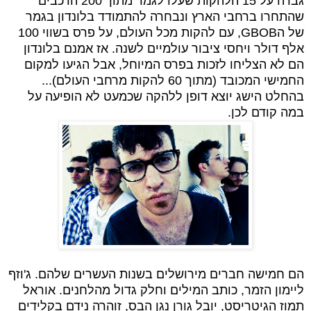
גברה על 15 הלהקות שעלו לגמר מתוך 200 הרכבים
שהתחרו ברחבי הארץ ונבחרה להתמודד בלונדון בגמר
של ה
GBOB
, עם להקות מכל העולם, על פרס בשווי 100
אלף דולר ויחסי ציבור עולמיים לשנה
.
אז אמנם בלונדון
הם לא הצליחו לזכות בפרס המיוחל, אבל הגיעו למקום
החמישי המכובד (מתוך 60 להקות מרחבי העולם)...
בהחלט הישג יוצא דופן ללהקה שכמעט לא הופיעה על
במה קודם לכן.
הם חמישה חברים מירושלים בשנות העשרים שלהם.
ג'וזף
ליימון הזמר, כותב המילים וחלק גדול מהלחנים. אוראל
תמוז הגיטריסט, יובל גורן נגן הבס, זוהרה נידם בקלידים