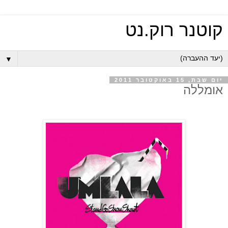
קוטנר רוק.נט
▼
יום שבת, 15 באוקטובר 2011
אומללה