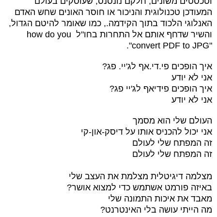
וטכסטים משונים, חלקם נונסנס, שעוסקים בעולם
המעודכן טכנולוגית והניכור או חוסר האונים שחש האדם
האנלוגי הלכוד בתוך הקידמה., כמו שאומר להיטם הגדול,
והשיר שדחף אותם אל התחרות בחו"ל
how do you
".
convert PDF to JPG"
איך הופכים פי.די.אף לג'יי. פג?
אני לא יודע
איך הופכים פידיאף לג'יי פג?
אני לא יודע
העולם שלי הוא מסמך
אני יכול להכניס אותו על דיסק-און-קי
זה המפתח שלי לעולם
זה המפתח שלי לעולם
מצלמה דיגיטלית מצלמת את העצב שלי
באיזה פורמט אשתמש כדי למצוא אושר?
מאבד את איכות התמונה שלי
מה הייתי עושה בלי האינטרנט?