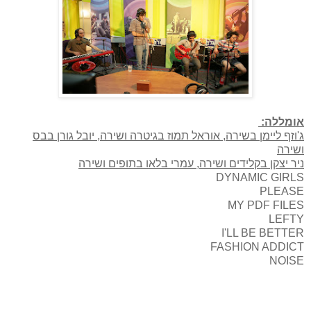
אומללה:
ג'וזף ליימן בשירה, אוראל תמוז בגיטרה ושירה, יובל גורן בבס
ושירה
ניר יצקן בקלידים ושירה, עמרי בלאו בתופים ושירה
DYNAMIC GIRLS
PLEASE
MY PDF FILES
LEFTY
I'LL BE BETTER
FASHION ADDICT
NOISE