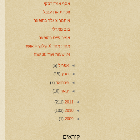
אסף אמדורסקי
זוכרות את ענבל
איתמר ציגלר בהופעה
בוב מארלי
אמיר פייס בהופעה
אחד: אחד X שלוש = אושר
24 שעות ועוד 30 שנה
◄
אפריל
(5)
◄
מרץ
(15)
◄
פברואר
(7)
◄
ינואר
(10)
(211)
2011
◄
(103)
2010
◄
(1)
2009
◄
קוראים