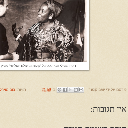
ריטה מארלי ואני, פסטיבל "קולות מהעולם השלישי" פארק אשכו
פורסם על ידי
יואב קוטנר
ב-
21:59
תוויות:
בוב מארלי
אין תגובות: