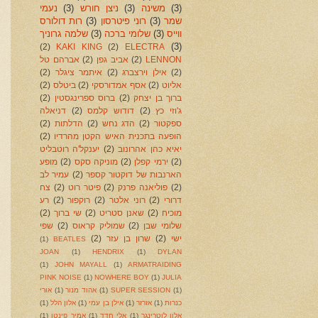
(3)
משינה
(3)
ניצן חורש
(3)
נעמי
שמר
(3)
רוני פיטרסון
(3)
רות דולורס
ווייס
(3)
שלומי ברכה
(3)
שלמה גרוניך
(3)
(2)
KAKI KING
(2)
ELECTRA
LENNON
(2)
אביב גפן
(2)
אברהם טל
(2)
אילן וירצברג
(2)
איתמר ציגלר
(2)
אליוט
(2)
אסף אמדורסקי
(2)
ביטלס
(2)
ברוך בן יצחק
(2)
ברוס ספרינגסטין
(2)
ג'וזי כץ
(2)
דודוש קלמס
(2)
דניאלה
ספקטור
(2)
הדג נחש
(2)
הדלתות
(2)
הופעה בתכנית האיש הקטן מהרדיו
(2)
יאיא כהן אהרונוב
(2)
יענקל'ה רוטבליט
(2)
ירמי קפלן
(2)
מוניקה סקס
(2)
מופע
הארנבות של דוקטור קספר
(2)
עמיר לב
(2)
פוליאנה פרנק
(2)
פיטר רוט
(2)
צח
דרורי
(2)
רוני אלטר
(2)
רוקפור
(2)
רע
מוכיח
(2)
שאנן סטריט
(2)
שי ברוך
(2)
שלומי שבן
(2)
שמוליק קראוס
(2)
שפי
ישי
(2)
שרון בן עזר
(2)
(1)
BEATLES
JOAN
(1)
HENDRIX
(1)
DYLAN
(1)
JOHN MAYALL
(1)
ARMATRAIDING
PINK NOISE
(1)
NOWHERE BOY
(1)
JULIA
(1)
SUPER SESSION
(1)
אהוד מנור
(1)
אורי
כנרות
(1)
אזרזר
(1)
אילן בן עמי
(1)
אלון הלל
(1)
אלון לוטרינגר
(1)
אלי חדד
(1)
אמיר פינטו
(1)