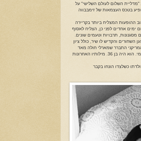
הוא קיבל מטעם האו"ם את "מדליית השלום לעולם השלישי" על
ונגד דיכוי השחורים. ב1980, הוא נבחר להופיע בטכס העצמאות של זימבבווה
וב ההופעות המצליח ביותר בקריירה
ר, שהופיע באותו מקום ימים אחדים לפני כן, הצליח לאסוף
סגנונות, תרבויות וטעמים שונים.
 השחורים והקדיש לו שיר, כולל ציון
אמריקני התברר שמארלי חולה מאד
י.
הוא היה בן 36. מילותיו האחרונות
ולדתו כשלצדו הונחו בקבר