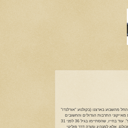
 החל מהשבוע בארצנו (בקולנוע "אורלנדו"
מאייקוני התרבות הגדולים והחשובים
של המאה העשרים, יוצר וזמר שהשפעתו חרגה הרבה מעבר להיותו "כוכב פופ". עוד בחייו, שהסתיימו בגיל 36 לפני 31
איי הגדול מכולם, אלא למנהיג ומורה דרך פוליטי