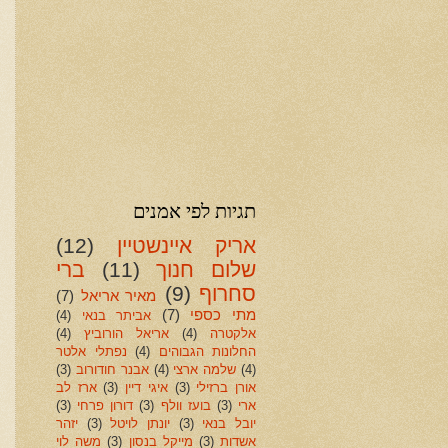
תגיות לפי אמנים
אריק איינשטיין
(12)
שלום חנוך
(11)
ברי
סחרוף
(9)
מאיר אריאל
(7)
מתי כספי
(7)
אביתר בנאי
(4)
אלקטרה
(4)
אריאל הורוביץ
(4)
החלונות הגבוהים
(4)
נפתלי אלטר
(4)
שלמה ארצי
(4)
אבנר חודורוב
(3)
אורן ברזילי
(3)
איגי דיין
(3)
ארז לב
ארי
(3)
בועז וולף
(3)
דורון פרחי
(3)
יובל בנאי
(3)
יונתן לויטל
(3)
יזהר
אשדות
(3)
מייקל בנסון
(3)
משה לוי