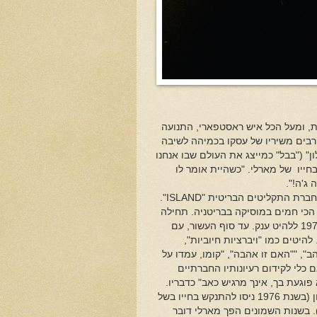
ת, ומעל הכל איש ראסטפארי, התנועה
ים משיריו של עסקו בכמיהה לשיבה
ון" ("בבל" כמייצג את העולם שבו אנחנו
בחייו של מארלי. "כשהיית אומר לו
 ג'ה!".
".
ISLAND
ים הכי חמים במוסיקה בבריטניה. תחילה
" הפכה ב1974 ללהיט ענק. עד סוף העשור, עם
היטים כמו "ויברציות חיוביות",
ב", ""האם זו אהבה", "קומו, עמדו על
 כלי לקידום רעיונותיו החברתיים
וגעת בך, אינך מרגיש כאב" כדבריו.
הוא עסק בבעיות חברתיות בתוך ג'מייקה, בפערים הכלכליים ושחיתות השלטון (בשנת 1976 ניסו להתנקש בחייו בשל
). בשנות השמונים הפך מארלי דובר