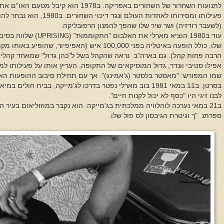
לתנועות השחרור של השחורים באפריקה. ב1978 
פעילותו ומסירותו לאחדות העולם 
(לשעבר רודזיה) ושר שיר שלו שהפך להמנון הרפובליקה.
עוד
ב1980 הוציא מארלי את האלבום "התקוממות" (
UPRISING
) שלווה בסיב
שלו, כולל הופעה באיטליה בפני 100,000 איש (האפיפיו
הרבה פחות קהל). גם בארה"ב נראה שהקהל בשל ל"כהן גדול" שמאחד קהלים מ
אפילו סטיבי וונדר, גדול המוסיקאים של התקופה, העריץ אותו על פעילותו למען
שמו המפורש: "מאסטר בלסטר (ג'אמינג)". אך עם תחילת סיבוב ההופעות ה
בסרטן. ב11 במאי 1981 בוב מארלי נפטר
בדרכו לג'מייקה, בבית חולים במיאמ
לבנו זיגי
היו "כסף לא יכול לקנות חיים".
ב21 במאי נערכה לו
הלוויה ממלכתית
בג'מייקה. הוא נקבר במוזוליאום בעיר ה
ספר
תנ
"ך
וגיטרת הגיבסון לס פול
שלו.