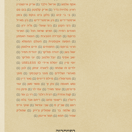
אסף אלמוג
(1)
אריאל זילבר
(1)
אריק איינשטיין
ראיון טלויזיה נדיר
(1)
אריק קלפטון
(1)
בום פם
(1)
בי בי קינג
(1)
בלקן ביט בוקס
(1)
ג'ואן
ארמטריידינג
(1)
ג'ון ארמטריידינג
(1)
ג'ון מאייל
(1)
ג'וני הקטן
(1)
ג'וני שועלי
(1)
גליה ירון
(1)
האחים רמירז
(1)
האיש שראה הכל
(1)
הארווי
ברוקס
(1)
הברירה הטבעית
(1)
הונאת האמרגן
(1)
הופעה אקוסטית
(1)
העולם המופלא
(1)
הרווי ברוקס
(1)
התפוחים
(1)
חיים אילפמן
(1)
יגאל בשן
(1)
יהודה פוליקר
(1)
יהודית תמיר
(1)
יואב אסיף
(1)
יובל זולטוב
(1)
יוני פוליקר
(1)
יוסי פיין
(1)
יוסלס איידי USELESS ID
(1)
ילדים זה שמחה
(1)
ליאורה יצחק
(1)
לנון
(1)
מאחורי הצלילים
(1)
מוטי ביקובסקי
(1)
מוקי
(1)
מטרופולין
(1)
מיילס דייוויס
(1)
נאור דיין
(1)
נפש תאומה
(1)
נתן זך
(1)
סופר סשן
(1)
עוזי
פיינרמן
(1)
עופר מאירי
(1)
עמי לוי
(1)
פינק נויז
(1)
קצת אחרת
(1)
רונית רולנד
(1)
רזי בן עזר
(1)
ריטלין
(1)
רישומי פחם
(1)
ריתם אנד בלוז
(1)
רעש
(1)
שב"ק ס
(1)
שבי עוזיאל
(1)
שוקי ווייס
(1)
שלמה בר
(1)
שמוליק צ'יזיק
(1)
שמוליק
שמיר
(1)
תמוז
(1)
תמר איינמן
(1)
בפייסבוק