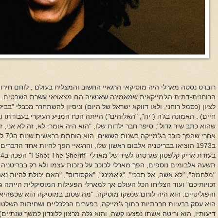
רוברט נסטה מארלי היה מוסיקאי הרגאיי החשוב והמצליח בעולם , לוחם חירו
הרוחנית-דתית הג'מייקאית שמאמינה
שאנשיה הם מצאצאי עשרת השבטים. רב
לציון (כסמל רוחני, ולאו דווקא ישראל של היום) וניסיון להשתחרר מכבלי "בביל
חיים) . האמונה בג'ה ("יה", "האלוהים") הייתה הכח המניע העיקרי בעבודתו ו
שהוא כתב שיר גדול", סיפר חבר ילדות שלו, "הוא היה אומר: לא, זה לא אני, זה
אחרי שהפך כוכב בג'מייקה בשנות הששים, הוא הוחתם בראשית שנות ה70 לחברת התקליטים הבריטית "
ב1973 הוציאו בבריטניה אלבום ראשון שלו, והרגאיי הפך להיות אחד הדבר
בעזרת אריק קלפטון שגרסתו לשיר של מארלי "
I Shot The Sheriff
תשעה אלבומים נוספים, הפך מארלי לכוכב על בזכות עצמו ולא רק בבריטניה. ל
"מלחמה", "לא אשה, אל תבכי", "ג'אמינג", "אקסודוס", "האם יכולת להיות נאה
זכויותיכם" ועוד הצליחו הכל העולם אך למארלי הפעילות המוסיקלית הייתה גם
והפוליטיים. הוא היה לוחם שנשקו מוסיקה. "מה שטוב במוסיקה הוא שכשהיא פ
דיעותיו, הוא וריטה אשתו נפצעו קשה, והוא גלה מרצון ללונדון למשך שנתיים