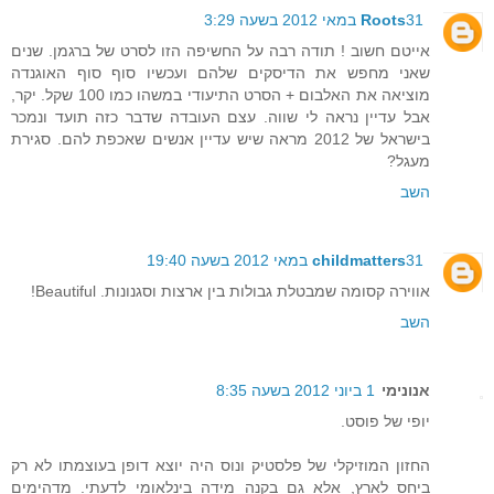
31 במאי 2012 בשעה 3:29
Roots
אייטם חשוב ! תודה רבה על החשיפה הזו לסרט של ברגמן. שנים
שאני מחפש את הדיסקים שלהם ועכשיו סוף סוף האוגנדה
מוציאה את האלבום + הסרט התיעודי במשהו כמו 100 שקל. יקר,
אבל עדיין נראה לי שווה. עצם העובדה שדבר כזה תועד ונמכר
בישראל של 2012 מראה שיש עדיין אנשים שאכפת להם. סגירת
מעגל?
השב
31 במאי 2012 בשעה 19:40
childmatters
אווירה קסומה שמבטלת גבולות בין ארצות וסגנונות. Beautiful!
השב
אנונימי
1 ביוני 2012 בשעה 8:35
יופי של פוסט.
החזון המוזיקלי של פלסטיק ונוס היה יוצא דופן בעוצמתו לא רק
ביחס לארץ, אלא גם בקנה מידה בינלאומי לדעתי. מדהימים