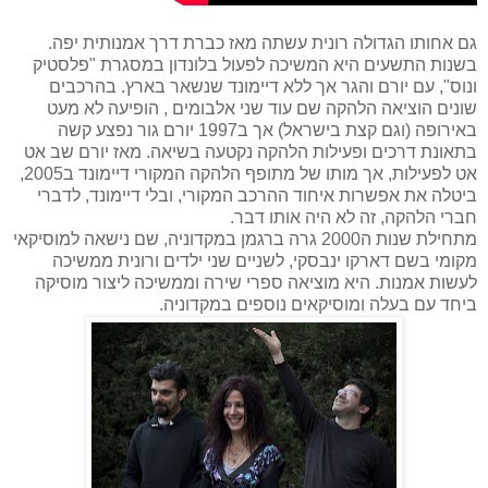
גם אחותו הגדולה רונית עשתה מאז כברת דרך אמנותית יפה.
בשנות התשעים היא המשיכה לפעול בלונדון במסגרת "
פלסטיק
ונוס", עם יורם והגר אך ללא דיימונד שנשאר בארץ. בהרכבים
שונים הוציאה הלהקה שם עוד שני אלבומים , הופיעה לא מעט
באירופה (וגם קצת בישראל) אך ב1997 יורם גור נפצע קשה
בתאונת דרכים ופעילות הלהקה נקטעה בשיאה. מאז יורם שב אט
אט לפעילות, אך מותו של מתופף הלהקה המקורי דיימונד ב2005,
ביטלה את אפשרות איחוד ההרכב המקורי, ובלי דיימונד, לדברי
חברי הלהקה, זה לא היה אותו דבר.
מתחילת שנות ה2000 גרה ברגמן במקדוניה, שם נישאה למוסיקאי
מקומי בשם דארקו ינבסקי, לשניים שני ילדים ורונית ממשיכה
לעשות אמנות. היא מוציאה ספרי שירה וממשיכה ליצור מוסיקה
ביחד עם בעלה ומוסיקאים נוספים במקדוניה.