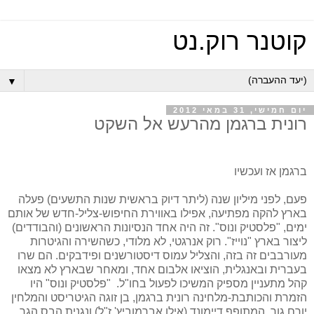
קוטנר רוק.נט
▼
יום חמישי, 31 במאי 2012
רונית ברגמן מהרעש אל השקט
ברגמן אז ועכשיו
פעם, לפני מיליון שנה (ליתר דיוק בראשית שנות התשעים) פעלה
בארץ להקה מפתיעה, אפילו באווירת החיפוש-צליל-חדש של אותם
ימים, "פלסטיק ונוס". זה היה אחד הנסיונות הראשונים (והבודדים)
ליצור בארץ "נוייז". רוק אנרגטי, לא מלודי, כשהשירה והגיטרות
מעורבבים זה בזה, והצליל עמוס דיסטורשנים ופידבקים. הם שרו
בעברית ובאנגלית, הוציאו אלבום אחד, ומאחר שבארץ לא מצאו
קהל מתעניין מספיק המשיכו לפעול בחו"ל
.
"פלסטיק ונוס" היו
הזמרת והכותבת-מלחינה רונית ברגמן, בן זוגה הגיטריסט והמלחין
יורם גור, המתופף דיימונד (אילן אברמוביץ' ז"ל) ונגנית הבס הגר