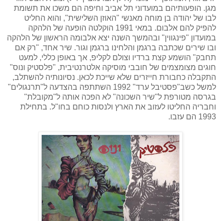
מגן. הופעותיהם במועדוני תל אביב וחיפה הם משכו את תשומת
לבו של יהודה בן מוחה מאנשי "האוזן השלישית", והוא החליט
להפיק להם אלבום. במאי 1991 הוקלטה הופעה של הלהקה
במועדון "פינגווין" ובהמשך השנה יצא אלבומה הראשון של הלהקה
ובו שירים שכתבה ברגמן והלחינו ברגמן וגור. שיר אחד, "רק אם
תחבק" הושמע קצת ברדיו וצולם לקליפ, אך באופן כללי, למעט
חוגים מצומצמים של חובבי מוסיקה אלטרנטיבית, "פלסטיק ונוס"
התקבלה כחבורת חייזרים שלא שייכת לכאן. נסיונותיה להשתלב,
למשל כשב"פסטיבל ערד" 1992 השתתפה בהצדעה ל"תרנגולים"
בגרסה מטורפת ל"שיר השכונה"
לא הפכה אותה ל"מקובלת"
וחבריה החליטו לעזוב את הארץ ולנסות כוחם בחו"ל. בתחילת
1993 הם עזבו.