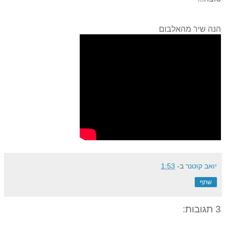
הנה שיר מהאלבום
יואב קוטנר
ב-
1:53
שתף
3 תגובות: