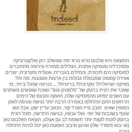
התוצאה היא אלבום נורא נורא יפה שמשלב רוק ואלקטרוניקה
ופסיכדליה ומוסיקה אתנית, הצלילים ממזרח אירופה מתחברים
למוסיקה הים תיכונית, והמילים בעברית, אנגלית ומקדונית, יוצרים
אווירה קסומה שמבטלת גבולות בין ארצות וסגנונות. מה זה?
מוזיקה ישראלית? מקדונית? בריטית? ... כנראה שהכל ביחד. מי
שזוכר את רונית ברגמן של "פלסטיק ונוס" ושוכח שאנשים משתנים
עם השנים יופתע מהמוסיקה שלה, הזעקה והכעס של הימים
הרחוקים ההם התחלפו באמירה הרבה יותר נגישה ונעימה לאוזן
המאזין שאינו חובב נוייז הארד קור. הכאב עדיין ישנו, אבל הוא
עטוף בשכבות של יופי. אולי עכשיו, בגישה החדשה, תוכל רונית
ברגמן לזכות לקצת יותר תשומת לב גם אצלנו. הוצאת האלבום כאן
(או יבוא מסודר שלו) וארגון סיבוב הופעות כאן יכול להיות התחלה
טובה...