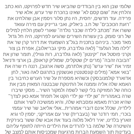
שלומי שבן הוא בין הבודדים שהביאו שיר חדש לפרויקט, הוא כתב
והלחין את "שום קסם לא" שאינו בהכרח שיר ערש, אלא שיר
פרידה. עוד חדשים, יחסית, היו נתן סלור ויסמין אבן שהלחינו את
"רועת הכוכבים" של ח.נ. ביאליק, ואבי גרייניק עם מירה עוואד
ששרו את "מכתב לילדה שכבר נולדה" שאורי לשמן הלחין למילים
של רוני סומק. בין עשרות השירים שהגיעו לפרויקט, היה חל גדול
מאד מוכר. ביניהם בתכנית בגל"צ השמעתי את דרור קרן שר את
"לילה מול הגלעד" (לאה גולדברג, מיקי גבריאלוב), אפרת בן צור
וקרני פוסטל את "יקינטון" (לאה גולדברג, רות גווילי), תומר שרון את
"הבובה זהבה" (מרים ילן שטקליס, שמוליק קראוס), בן ארצי ודניאל
זמיר את "שיר ערש" (נתן אלתרמן, סשה ארגוב), רננה רז שרה את
"בואי אמא" (מילים קונסטנטין ואנשנקין בתרגום לאה נאור, לחן
אדוארד קולמנובסקי) וכשהיא מספרת על שיר הערש כחיבור בין
האמא שלה אליה וממנה אל התינוקת שבבטנה המאזין מבין את
כוחה של המוזיקה בלי קשר לשפה ולמקור השיר... מסקי שיברו
שרה באמהרית "שן ילדי שן ילדי הקט אל תפחד אמא כאן לצדך"
שהיא זוכרת מאמא ומסבתא שלה, והיא ממשיכה לשיר אותם
לילדיה, שכלל אינם דוברי אמהרית...אולי אליאב שר שיר עממי
בוכרי, חמי רודנר שר (בעברית) שיר עם אמריקני, יסמין לוי וגיא
זוארץ בלדינו, יאיר דלאל מלווה בעוד את אבא שלו ששר בעירקית
והשיטרה של שלמה בר להרדים את הילדים הייתה לתופף עליהם
בעדינות תוך השמעת הברות מרגיעות שמכניסות אותם למצב של