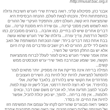
http://musaf.bac.org.il/
אבנר כהן, פסיכולוג קליני, רואה בשירת שירי הערש חשיבות גדולה
בהתפתחות הילד, והכנתו לצאת לעולם. ההנחה הבסיסית היא
שהמציאות היא קשה, העולם זיפט, והתפקיד העיקרי של ההורים
הוא לשמש מעין מסנני קרינה... גם שירה היא מסננת קרינה... וגם
דברים אחרים שיש לנו בחייים, כמו אהבה... ברגעים מסובכים, כמו
למשל הרדמות, צריך עזרה... גדולתו של שיר הערש שהוא עושה
בבת אחת כמה דברים ביחד: ישנה הנוכחות המשותפת של האב
והאם ליד ילדם, ההורים לא רק יושבים ומדברים מה קרה היום
אלא יש גם החלק הפיוטי של השיר,
אתה אומר ששירי הערש באים לעזור לעולל לברוח מהמציאות
הקשה, ואני שומע שבהרבה מאד שירי ערש הטכסטים ממש
קשים...
המילה בריחה אינה מדייקת את זה מספיק. יותר מתאים לומר
להסתגל למציאות, להיות יכול להיות בה. השירים העצובים
מהדהדים את הקושי שיש בלהרדם, בלאבד שליטה, אולי
בלהיפרד. אני לא רוצה להיות דרמטי, אבל לישון זה קצת למות.
לעבור למצב תודעה אחר, לא זוכרים משם שום דבר, ובאים
חלומות... אין פה בריחה... להפך, יש כאן יכולת להכיל, אפשר
לחיות את החיים. זה בסדר.
כשאני רואה מבוגרים שהוריהם לקחו על עצמם את המשימה הזו
של העטיפה שלהם כשהיו קטנים, אני רואה שהם מתנהגים אחרת.