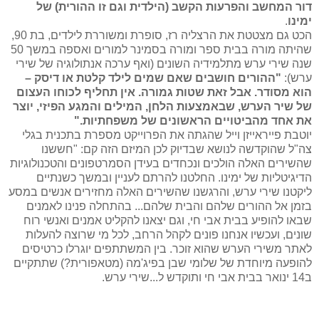
דור המחשב והפרעות הקשב (הילדית וגם זו ההורית) של
ימינו
.
הכט גם מצטטת את הרצליה רז, סופרת ומשוררת לילדים, בת 90,
שהיתה מורה בבית ספר ומורה בסמינר למורים ואספה במשך 50
שנה שירי ערש מתלמידיה השונים (ואף ערכה אנתולוגיה של שירי
ערש):
"ההורים חושבים שאם שמים לילד קלטת או דיסק –
הוא מסודר. אבל זאת שטות גמורה. אין תחליף לכוחו העצום
של שיר הערש, שבאמצעות הלחן, המילים והמגע הפיזי, יוצר
את אחד מהביטויים הראשונים של משפחתיות
".
יוטבת פייראייזן וייל שהגתה את הפרוייקט מספרת בתכנית בגלי
צה"ל שהוקדשה לנושא שבדיוק לכן המיזם הזה קם: "חששנו
שהשירים האלה הולכים ונכחדים בעידן הסמרטפונים והטכנולוגיות
הדיגיטליות של ימינו. החלטנו להרתם לעניין ובמשך כשנתיים
ליקטנו שירי ערש, והרגשנו שהשירים האלה מחזירים אנשים במסע
בזמן אל ההורים שלהם והבית שלהם... בהתחלה פנינו לאמנים
שבאו להופיע בבית אבי חי, וגם יצאנו להקליט אמנים ואנשי רוח
שונים, ועכשיו אנחנו פונים לקהל הרחב, לכל מי שרוצה להעלות
לאתר משירי הערש שהוא זוכר. בין המשתתפים יוגרלו כרטיסים
להופעה מיוחדת של שלומי שבן בפיג'מה (מטאפורית?) שתתקיים
ב14 ינואר בבית אבי חי ותוקדש ל...שירי ערש.