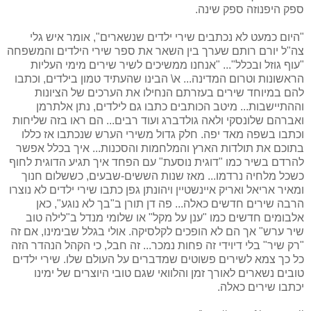
ספק היפנוזה ספק שינה.
"היום כמעט לא נכתבים שירי ילדים שנשארים", אומר איש גלי
צה"ל יורם רותם שערך בין השאר את ספר שירי הילדים והמשפחה
"עוף גוזל ובכלל"... "אנחנו ממשיכים לשיר שירים מימי העליות
הראשונות וטרום המדינה... א\ הבינו שהעתיד טמון בילדים, וכתבו
להם במיוחד שירים בעזרתם הנחילו את הערכים של הציונות
וההתיישבות... מיטב הכותבים כתבו גם לילדים, נתן אלתרמן
ואברהם שלונסקי ולאה גולדברג ועוד רבים... הם ראו בזה שליחות
וכתבו בשפה מאד יפה. חלק גדול משירי הערש שנכתבו אז כללו
בתוכם את תולדות הארץ והמלחמות והסכנות... איך בכלל אפשר
להרדם בשיר כמו "דוגית נוסעת" עם הפחד איך תגיע הדוגית לחוף
כשכל מלחיה נרדמו... מאז שנות הששים-שבעים, כששלום חנוך
ומאיר אריאל ואריק איינשטיין ויהונתן גפן כתבו שירי ילדים לא נוצרו
הרבה שירים חדשים כאלה... פה דן תורן ב"בך לא נוגע", כאן
אלבומים חדשים כמו
"ענן על מקל" או שלומי מנדל ב"לילה טוב
שיר ערש" אך הם לא הופכים לקלסיקה. אולי בגלל שבימינו, אם זה
"רק שיר" בלי דיוידי זה פחות נמכר... זה חבל, כי הקהל הנהדר הזה
כל כך צמא לשירים פשוטים שמדברים על העולם שלו. שירי ילדים
טובים נשארים לאורך זמן והלוואי שגם טובי היוצרים של ימינו
יכתבו שירים כאלה.