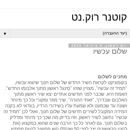
קוטנר רוק.נט
▼
יום ראשון, 4 בינואר 2015
שלום עכשיו
מחכים לשלום
בקומוניקט לקראת השיר החדש של שלום חנוך שיוצא עכשיו,
"תמיד זה עכשיו", מצויין שזהו "סינגל ראשון מתוך אלבומו החדש".
האמת היא, שכבר לפני חודשים אחדים יצא שיר ראשון מתוך
האלבום שבדרך, "זאתי ההורה". שיר מוזר ומקורי וכל כך מיוחד
ושונה עד שכמעט ולא שמעת עליו בשידורי הרדיו, בוודאי לא בקנה
המידה המקובל לשירים חדשים של שלום חנוך, ואולי לכן "תמיד זה
עכשיו" נחשב לשיר ראשון. וזה בדיוק מה שכך כך מיוחד ומדליק
בשלום חנוך. גם לאחר כל כך הרבה שנים שהוא במקצוע (את
לחניו הראשונים יצר לפני 50 שנה!!!) הוא ממשיך להיות מפתיע