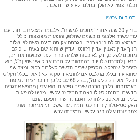
ובלתי צפוי, לא הולך בתלם, לא עושה חשבון.
תמיד זה עכשיו
בדיוק 30 שנה אחרי "מחכים למשיח", אלבומו המצליח ביותר, ועם
עוד עשרה אלבומים בשנים שחלפו, והופעות מפוצצות, כולל
באמצע הלילה ב"בארבי", ובגרסה אקוסטית עם משה לוי, שלום
חנוך עדיין מעניין, עדיין רלוונטי, עדיין שווה אייטם בעיתון... כולם
מחכים לשלום, ורק לא בטוח שלו זה ברור. לפני שבועות אחדים,
בראיון לסדרת טלוויזיה בהתהוות על חברו אריק איינשטיין ז"ל, הוא
סיפר לי שהקליט מספיק שירים חדשים לאלבום כפול, ומצד שני
שהוא עוד בכלל מתלבט אם להוציא דיסק או לא (ואולי בכלל תקליט
ויניל? ואולי רק קליפים?), בגיל 68 עם כל כך הרבה יצירות מופת
באמתחתו, כל כך הרבה שירים נפלאים, הוא עדיין מחפש אתגרים
חדשים. מתנהג כאילו באמת תמיד זה עכשיו, מביט למציאות
בעיניים, ולא כבול להרגלי העבר. והשיר, הפעם מהצד
האקוסטי-מלודי, נהדר כמו תמיד. עד ששכחתי אני זוכר. אותה
צמרמורת עולה בגב עכשיו. תמיד זה עכשיו.