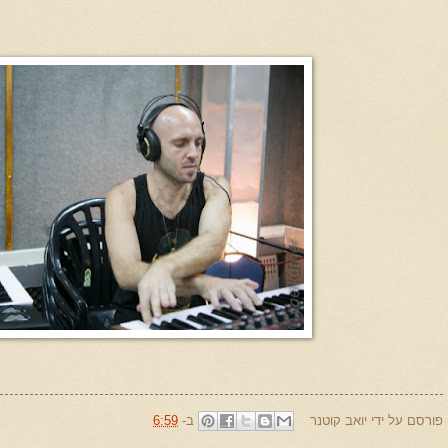
פורסם על ידי
יואב קוטנר
ב-
6:59