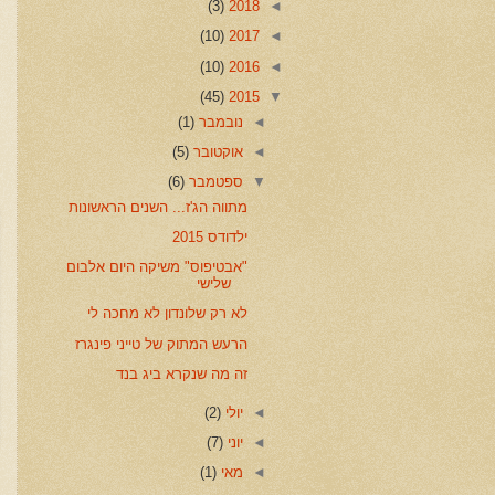
(3)
2018
◄
(10)
2017
◄
(10)
2016
◄
(45)
2015
▼
◄
נובמבר
(1)
◄
אוקטובר
(5)
▼
ספטמבר
(6)
מתווה הג'ז... השנים הראשונות
ילדודס 2015
"אבטיפוס" משיקה היום אלבום
שלישי
לא רק שלונדון לא מחכה לי
הרעש המתוק של טייני פינגרז
זה מה שנקרא ביג בנד
◄
יולי
(2)
◄
יוני
(7)
◄
מאי
(1)