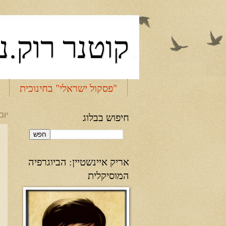
קוטנר רוק.נ
"פסקול ישראלי" בחינוכית
חיפוש בבלוג
יום שב
אריק איינשטיין: הביוגרפיה
המוסיקלית