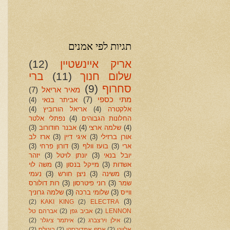
תגיות לפי אמנים
אריק איינשטיין
(12)
שלום חנוך
(11)
ברי
סחרוף
(9)
מאיר אריאל
(7)
מתי כספי
(7)
אביתר בנאי
(4)
אלקטרה
(4)
אריאל הורוביץ
(4)
החלונות הגבוהים
(4)
נפתלי אלטר
(4)
שלמה ארצי
(4)
אבנר חודורוב
(3)
אורן ברזילי
(3)
איגי דיין
(3)
ארז לב
ארי
(3)
בועז וולף
(3)
דורון פרחי
(3)
יובל בנאי
(3)
יונתן לויטל
(3)
יזהר
אשדות
(3)
מייקל בנסון
(3)
משה לוי
(3)
משינה
(3)
ניצן חורש
(3)
נעמי
שמר
(3)
רוני פיטרסון
(3)
רות דולורס
ווייס
(3)
שלומי ברכה
(3)
שלמה גרוניך
(3)
(2)
KAKI KING
(2)
ELECTRA
LENNON
(2)
אביב גפן
(2)
אברהם טל
(2)
אילן וירצברג
(2)
איתמר ציגלר
(2)
אליוט
(2)
אסף אמדורסקי
(2)
ביטלס
(2)