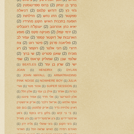
ברוך בן יצחק
(2)
ברוס ספרינגסטין
(2)
ג'וזי כץ
(2)
דודוש קלמס
(2)
דניאלה
ספקטור
(2)
הדג נחש
(2)
הדלתות
(2)
הופעה בתכנית האיש הקטן מהרדיו
(2)
יאיא כהן אהרונוב
(2)
יענקל'ה רוטבליט
(2)
ירמי קפלן
(2)
מוניקה סקס
(2)
מופע
הארנבות של דוקטור קספר
(2)
עמיר לב
(2)
פוליאנה פרנק
(2)
פיטר רוט
(2)
צח
דרורי
(2)
רוני אלטר
(2)
רוקפור
(2)
רע
מוכיח
(2)
שאנן סטריט
(2)
שי ברוך
(2)
שלומי שבן
(2)
שמוליק קראוס
(2)
שפי
ישי
(2)
שרון בן עזר
(2)
(1)
BEATLES
JOAN
(1)
HENDRIX
(1)
DYLAN
(1)
JOHN MAYALL
(1)
ARMATRAIDING
PINK NOISE
(1)
NOWHERE BOY
(1)
JULIA
(1)
SUPER SESSION
(1)
אהוד מנור
(1)
אורי
כנרות
(1)
אזרזר
(1)
אילן בן עמי
(1)
אלון הלל
(1)
אלון לוטרינגר
(1)
אלי חדד
(1)
אמיר פינטו
(1)
אסף אלמוג
(1)
אריאל זילבר
(1)
אריק איינשטיין
ראיון טלויזיה נדיר
(1)
אריק קלפטון
(1)
בום פם
(1)
בי בי קינג
(1)
בלקן ביט בוקס
(1)
ג'ואן
ארמטריידינג
(1)
ג'ון ארמטריידינג
(1)
ג'ון מאייל
(1)
ג'וני הקטן
(1)
ג'וני שועלי
(1)
גליה ירון
(1)
האחים רמירז
(1)
האיש שראה הכל
(1)
הארווי