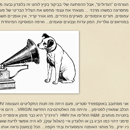
הגורמים "הגדולים", אבל ההפתעה שלי בביקור בקיץ לוהט זה בלונדון נבעה מ
מחסרונה כמשהו מרכזי ... מצאתי את עצמי מחפש את הצליל הבריטי של פעם...
עמוסים, תורים אינסופיים, פארקים נהדרים, מזג אוויר קריר, אין אופניים חש
במוזיאונים וגלריות, המון עדות וצבעים וטעמים... ואיפה המוסיקה המיוחדת
אני מסתובב באוקספורד סטריט, פעם היתה פה חנות התקליטים העצומה
MV
הכלב שמאזין לפטיפון... והיתה פה האלטרנטיבה החדשה
VIRGIN
... היום א
בחנויות מותגים,
H&M
החליפו את
HMV
ו"ווירג'ין" היא כבר מזמן אימפריה 
סימני זיהוי כמו הביג בן או הלונדון איי (הגלגל ענק), לא היה אפשר לדעת שאנח
ניו יורק...כל מותגי האופנה והמסעדות ובתי הקפה... הכל (כמעט) נראה אותו 