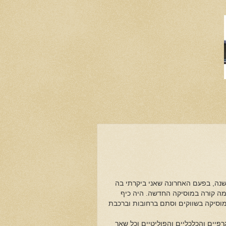
 לונדון הייתה "בירת המוסיקה העולמית" גם לישראלים. אפילו לפני כ20 שנה, בפעם האחרונה שאני ביקרתי בה
במה קורה במוסיקה החדשה. היה כיף
מוסיקה בשווקים וסתם ברחובות וברכבת
פיים והכלכליים והפוליטיים וכל שאר