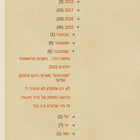
(3)
2018
◄
(10)
2017
◄
(10)
2016
◄
(45)
2015
▼
◄
נובמבר
(1)
◄
אוקטובר
(5)
▼
ספטמבר
(6)
מתווה הג'ז... השנים הראשונות
ילדודס 2015
"אבטיפוס" משיקה היום אלבום
שלישי
לא רק שלונדון לא מחכה לי
הרעש המתוק של טייני פינגרז
זה מה שנקרא ביג בנד
◄
יולי
(2)
◄
יוני
(7)
◄
מאי
(1)