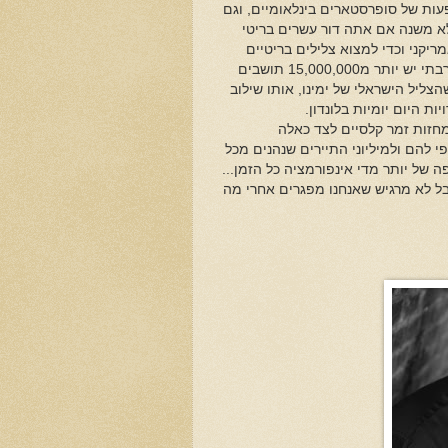
פעות של סופרסטארים בינלאומיים, וגם
ולא משנה אם אתה דור עשרים בריטי
ריקני וכדי למצוא צלילים בריטיים
מקוריים, ולא חשוב מאיזה סגנון, צריך ממש לחפור. יחסית לעובדה שבלונדון רבתי יש יותר מ15,000,000 תושבים
צליל הישראלי של ימינו, אותו שילוב
ת היום יומיות בלונדון.
ומחזות זמר קלסיים לצד כאלה
פי להם ולמיליוני התיירים שנהנים מכל
 של יותר מדי אינפורמציה כל הזמן...
אבל לא מרגיש שאנחנו מפגרים אחרי מה