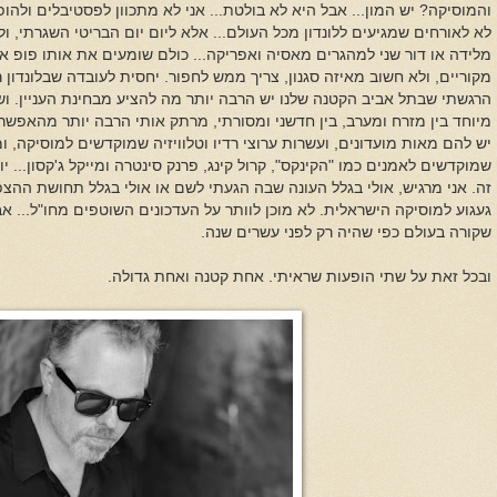
והמוסיקה? יש המון... אבל היא לא בולטת... אני לא מתכוון לפסטיבלים ולהו
לא לאורחים שמגיעים ללונדון מכל העולם... אלא ליום יום הבריטי השגרתי, 
מלידה או דור שני למהגרים מאסיה ואפריקה... כולם שומעים את אותו פופ אמ
הרגשתי שבתל אביב הקטנה שלנו יש הרבה יותר מה להציע מבחינת העניין. ושה
מיוחד בין מזרח ומערב, בין חדשני ומסורתי, מרתק אותי הרבה יותר מהאפשרויו
יש להם מאות מועדונים, ועשרות ערוצי רדיו וטלוויזיה שמוקדשים למוסיקה, 
שמוקדשים לאמנים כמו "הקינקס", קרול קינג, פרנק סינטרה ומייקל ג'קסון... יו
זה. אני מרגיש, אולי בגלל העונה שבה הגעתי לשם או אולי בגלל תחושת ההצפה
געגוע למוסיקה הישראלית. לא מוכן לוותר על העדכונים השוטפים מחו"ל... 
שקורה בעולם כפי שהיה רק לפני עשרים שנה.
ובכל זאת על שתי הופעות שראיתי. אחת קטנה ואחת גדולה.