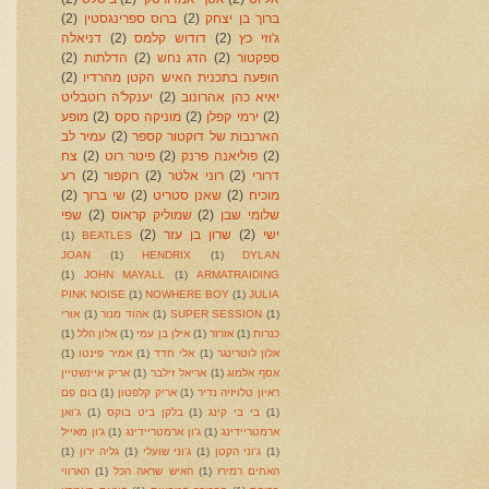
ברוך בן יצחק
(2)
ברוס ספרינגסטין
(2)
ג'וזי כץ
(2)
דודוש קלמס
(2)
דניאלה
ספקטור
(2)
הדג נחש
(2)
הדלתות
(2)
הופעה בתכנית האיש הקטן מהרדיו
(2)
יאיא כהן אהרונוב
(2)
יענקל'ה רוטבליט
(2)
ירמי קפלן
(2)
מוניקה סקס
(2)
מופע
הארנבות של דוקטור קספר
(2)
עמיר לב
(2)
פוליאנה פרנק
(2)
פיטר רוט
(2)
צח
דרורי
(2)
רוני אלטר
(2)
רוקפור
(2)
רע
מוכיח
(2)
שאנן סטריט
(2)
שי ברוך
(2)
שלומי שבן
(2)
שמוליק קראוס
(2)
שפי
ישי
(2)
שרון בן עזר
(2)
(1)
BEATLES
JOAN
(1)
HENDRIX
(1)
DYLAN
(1)
JOHN MAYALL
(1)
ARMATRAIDING
PINK NOISE
(1)
NOWHERE BOY
(1)
JULIA
(1)
SUPER SESSION
(1)
אהוד מנור
(1)
אורי
כנרות
(1)
אזרזר
(1)
אילן בן עמי
(1)
אלון הלל
(1)
אלון לוטרינגר
(1)
אלי חדד
(1)
אמיר פינטו
(1)
אסף אלמוג
(1)
אריאל זילבר
(1)
אריק איינשטיין
ראיון טלויזיה נדיר
(1)
אריק קלפטון
(1)
בום פם
(1)
בי בי קינג
(1)
בלקן ביט בוקס
(1)
ג'ואן
ארמטריידינג
(1)
ג'ון ארמטריידינג
(1)
ג'ון מאייל
(1)
ג'וני הקטן
(1)
ג'וני שועלי
(1)
גליה ירון
(1)
האחים רמירז
(1)
האיש שראה הכל
(1)
הארווי