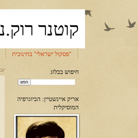
קוטנר רוק.נ
"פסקול ישראלי" בחינוכית
חיפוש בבלוג
יום שב
אריק איינשטיין: הביוגרפיה
המוסיקלית