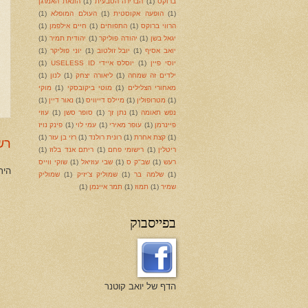
ברוקס
(1)
הברירה הטבעית
(1)
הונאת האמרגן
(1)
הופעה אקוסטית
(1)
העולם המופלא
(1)
הרווי ברוקס
(1)
התפוחים
(1)
חיים אילפמן
(1)
יגאל בשן
(1)
יהודה פוליקר
(1)
יהודית תמיר
(1)
יואב אסיף
(1)
יובל זולטוב
(1)
יוני פוליקר
(1)
יוסי פיין
(1)
יוסלס איידי USELESS ID
(1)
ילדים זה שמחה
(1)
ליאורה יצחק
(1)
לנון
(1)
מאחורי הצלילים
(1)
מוטי ביקובסקי
(1)
מוקי
(1)
מטרופולין
(1)
מיילס דייוויס
(1)
נאור דיין
(1)
נפש תאומה
(1)
נתן זך
(1)
סופר סשן
(1)
עוזי
פיינרמן
(1)
עופר מאירי
(1)
עמי לוי
(1)
פינק נויז
(1)
קצת אחרת
(1)
רונית רולנד
(1)
רזי בן עזר
(1)
רש
ריטלין
(1)
רישומי פחם
(1)
ריתם אנד בלוז
(1)
רעש
(1)
שב"ק ס
(1)
שבי עוזיאל
(1)
שוקי ווייס
היר
(1)
שלמה בר
(1)
שמוליק צ'יזיק
(1)
שמוליק
שמיר
(1)
תמוז
(1)
תמר איינמן
(1)
בפייסבוק
הדף של יואב קוטנר