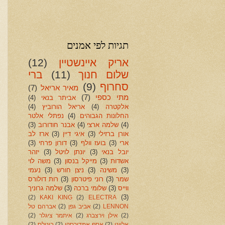
תגיות לפי אמנים
אריק איינשטיין
(12)
שלום חנוך
(11)
ברי
סחרוף
(9)
מאיר אריאל
(7)
מתי כספי
(7)
אביתר בנאי
(4)
אלקטרה
(4)
אריאל הורוביץ
(4)
החלונות הגבוהים
(4)
נפתלי אלטר
(4)
שלמה ארצי
(4)
אבנר חודורוב
(3)
אורן ברזילי
(3)
איגי דיין
(3)
ארז לב
ארי
(3)
בועז וולף
(3)
דורון פרחי
(3)
יובל בנאי
(3)
יונתן לויטל
(3)
יזהר
אשדות
(3)
מייקל בנסון
(3)
משה לוי
(3)
משינה
(3)
ניצן חורש
(3)
נעמי
שמר
(3)
רוני פיטרסון
(3)
רות דולורס
ווייס
(3)
שלומי ברכה
(3)
שלמה גרוניך
(3)
(2)
KAKI KING
(2)
ELECTRA
LENNON
(2)
אביב גפן
(2)
אברהם טל
(2)
אילן וירצברג
(2)
איתמר ציגלר
(2)
אליוט
(2)
אסף אמדורסקי
(2)
ביטלס
(2)