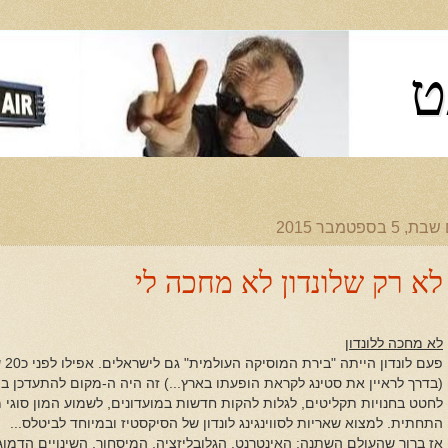
ט
ת, 5 בספטמבר 2015
לא רק שלונדון לא מחכה לי
לא מחכה ללונדון
פעם
(בדרך לראיין את סטינג לקראת הופעתו בארץ...) זה היה ה-מקום להתעדכן 
לחטט בחנויות תקליטים, לגלות להקות חדשות במועדונים, לשמוע המון סוגי 
התחתית. למצוא שאריות לסווינגינג לונדון של הסיקסטיז ובמיוחד לביטלס...
אז ברור שהעולם השתנה: האינטרנט, הגלובליזציה, המיסחור, השינויים הדמוגר