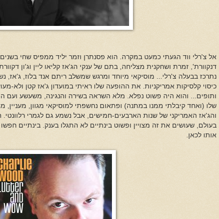
אל צ'רלי ווד הגעתי כמעט במקרה. הוא פסנתרן וזמר יליד ממפיס שחי בשנים ה
דנקוורת', זמרת ושחקנית מצליחה, בתם של ענקי הג'אז קליאו ליין וג'ון דקוור
נתרכז בבעלה צ'רלי... מוסיקאי מיוחד ומרגש שמשלב ריתם אנד בלוז, ג'אז, נ
כיסוי קלסיקות אמריקניות. את ההופעה שלו ראיתי במועדון ג'אז קטן ולא-מעו
ותופים... והוא היה פשוט נפלא. מלא השראה בשירה והנגינה, משעשע ועם המו
שלו (ואחד קיבלתי ממנו במתנה) ופתאום נחשפתי למוסיקאי מגוון, מעניין, מ
והג'אז האמריקני של שנות הארבעים-חמישים, אבל נשמע גם לגמרי רלוונטי.
בעולם, שעושים את זה מצויין ופשוט בינתיים לא התגלו בענק. בינתיים חפשו א
אותו לכאן.