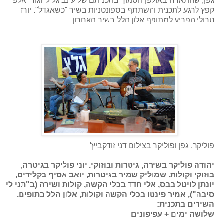
גפן, שהתארח באולפן הסמוך בתכניתם של עינב גלילי וגורי אלפי
קפץ לרגע לתכנית והשתתף בספונטניות בשיר "כשאגדל". יורז
טרולי הפריע למתופף אלון הלל בשיר האחרון.
פוליקר, גפן ופוליקר בצילום דני זודקביץ'
יהודה פוליקר בשירה, גיטרות ובוזוקי. יוני פוליקר בגיטרה,
בוזוקי וקולות. שמוליק שמיר
בגיטרות, יואב אסיף בקלידים,
יונתן לויטל בבס, אלי חדד בכלי הקשה, קולות ושירה (ב"תני לי
סיבה"), אמיר פינטו בכלי הקשה וקולות, אלון הלל בתופים.
השירים בתכנית:
שלושה ימים + עפיפונים