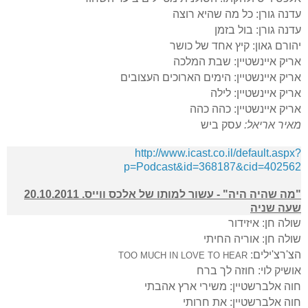
עדנה גורן: כל מה שהיא רוצה
עדנה גורן: בול בזמן
יהורם גאון: קיץ אחד של כושר
אריק איינשטיין: שבת המלכה
אריק איינשטיין: הימים הארוכים העצובים
אריק איינשטיין: לילה
אריק איינשטיין: כהה כהה
מאיר אריאל:
עסק ביש
http://www.icast.co.il/default.aspx?
p=Podcast&id=368187&cid=402562
"מה שהיה היה" - עשור למותו של אלכס ווייס. 20.10.2011
שעה שניה
שולה חן: איזידור
שולה חן: אוריה החיתי
הצ'רצ'ילים:
TOO MUCH IN LOVE TO HEAR
אושיק לוי: חוזה לך ברח
חוה אלברשטיין: משירי ארץ אהבתי
חוה אלברשטיין: את חרותי