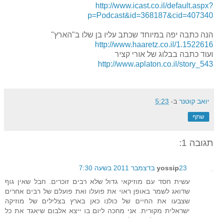
http://www.icast.co.il/default.aspx?
p=Podcast&id=368187&cid=407340
הנה כתבה יפה במיוחד שכתב עליו בן שלו ב"הארץ"
http://www.haaretz.co.il/1.1522616
ועוד כתבה בבלוג של אורי קציר
http://www.aplaton.co.il/story_543
יואב קוטנר
ב-
5:23
שתף
תגובה 1:
23 בדצמבר 2011 בשעה 7:30
yossip
עשית חסד עם מוזיקאי גדול שלא רבים זוכרים. חבל שאין גוף
שדואג לשמר באופן ראוי את פועלו ואת פועלם של רבים אחרים
שצבעו את החיים של כולנו כאן בארץ בצלילים של מוזיקה
ישראלית מקורית. אני מחכה ליום בו ייצא אלבום שיאגד את כל