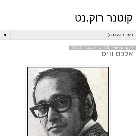
קוטנר רוק.נט
▼
יום שישי, 16 בדצמבר 2011
אלכס ווייס