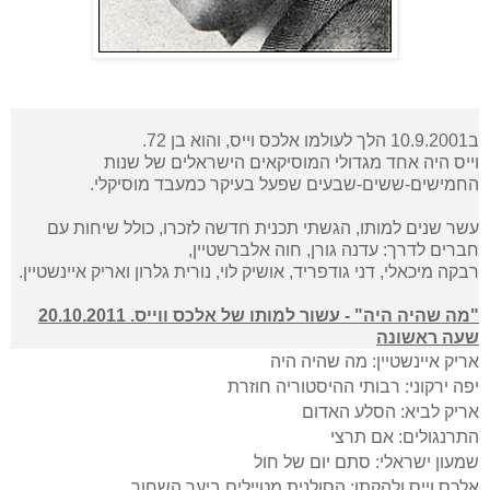
ב10.9.2001 הלך לעולמו אלכס וייס, והוא בן 72.
וייס היה אחד מגדולי המוסיקאים הישראלים של שנות
החמישים-ששים-שבעים שפעל בעיקר כמעבד מוסיקלי.
עשר שנים למותו, הגשתי תכנית חדשה לזכרו, כולל שיחות עם
חברים לדרך: עדנה גורן, חוה אלברשטיין,
רבקה מיכאלי, דני גודפריד, אושיק לוי, נורית גלרון ואריק איינשטיין.
"מה שהיה היה" - עשור למותו של אלכס ווייס. 20.10.2011
שעה ראשונה
אריק איינשטיין: מה שהיה היה
יפה ירקוני: רבותי ההיסטוריה חוזרת
אריק לביא: הסלע האדום
התרנגולים: אם תרצי
שמעון ישראלי: סתם יום של חול
אלכס וייס ולהקתו: הסולנית מטיילים ביער השחור