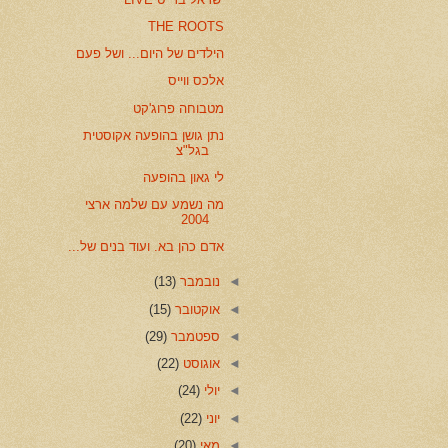
THE ROOTS
הילדים של היום... ושל פעם
אלכס ווייס
מטבוחה פרוג'קט
נתן גושן בהופעה אקוסטית
בגל"צ
לי גאון בהופעה
מה נשמע עם שלמה ארצי
2004
אדם כהן בא. ועוד בנים של...
◄
נובמבר
(13)
◄
אוקטובר
(15)
◄
ספטמבר
(29)
◄
אוגוסט
(22)
◄
יולי
(24)
◄
יוני
(22)
◄
מאי
(20)