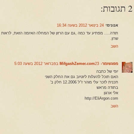
2 תגובות:
אנונימי
24 בינואר 2012 בשעה 16:34
תודה..... מפתיע עד כמה ,גם עם הרזון של המחלה האיומה הזאת, לראות א
שרון.
השב
מפגשזמר-MifgashZemer.com
23 בפברואר 2012 בשעה 5:03
יופי של כתבה
האם תוכל להעלות ליוטיוב גם את החלק השני
תכנית לזכר עלי מוהר ז"ל 12.2006 חלק ב'
בתודה מראש
אלי ארגון
http://EliArgon.com
השב