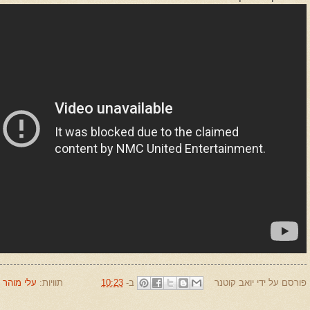
פורסם על ידי
יואב קוטנר
ב-
10:23
תוויות:
עלי מוהר