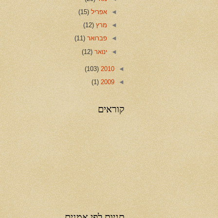
◄
אפריל
(15)
◄
מרץ
(12)
◄
פברואר
(11)
◄
ינואר
(12)
(103)
2010
◄
(1)
2009
◄
קוראים
תגיות לפי אמנים