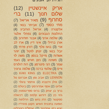
אריק איינשטיין
(12)
שלום חנוך
(11)
ברי
סחרוף
(9)
מאיר אריאל
(7)
מתי כספי
(7)
אביתר בנאי
(4)
אלקטרה
(4)
אריאל הורוביץ
(4)
החלונות הגבוהים
(4)
נפתלי אלטר
(4)
שלמה ארצי
(4)
אבנר חודורוב
(3)
אורן ברזילי
(3)
איגי דיין
(3)
ארז לב
ארי
(3)
בועז וולף
(3)
דורון פרחי
(3)
יובל בנאי
(3)
יונתן לויטל
(3)
יזהר
אשדות
(3)
מייקל בנסון
(3)
משה לוי
(3)
משינה
(3)
ניצן חורש
(3)
נעמי
שמר
(3)
רוני פיטרסון
(3)
רות דולורס
ווייס
(3)
שלומי ברכה
(3)
שלמה גרוניך
(3)
(2)
KAKI KING
(2)
ELECTRA
LENNON
(2)
אביב גפן
(2)
אברהם טל
(2)
אילן וירצברג
(2)
איתמר ציגלר
(2)
אליוט
(2)
אסף אמדורסקי
(2)
ביטלס
(2)
ברוך בן יצחק
(2)
ברוס ספרינגסטין
(2)
ג'וזי כץ
(2)
דודוש קלמס
(2)
דניאלה
ספקטור
(2)
הדג נחש
(2)
הדלתות
(2)
הופעה בתכנית האיש הקטן מהרדיו
(2)
יאיא כהן אהרונוב
(2)
יענקל'ה רוטבליט