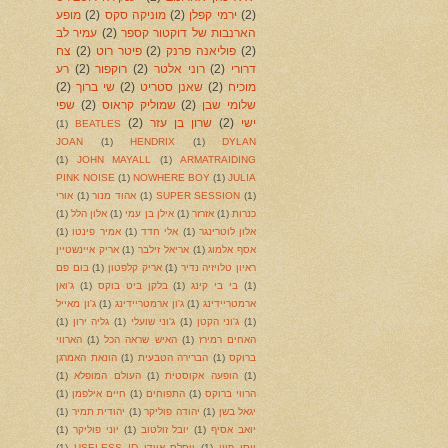
(2)
ירמי קפלן
(2)
מוניקה סקס
(2)
מופע
הארנבות של דוקטור קספר
(2)
עמיר לב
(2)
פוליאנה פרנק
(2)
פיטר רוט
(2)
צח
דרורי
(2)
רוני אלטר
(2)
רוקפור
(2)
רע
מוכיח
(2)
שאנן סטריט
(2)
שי ברוך
(2)
שלומי שבן
(2)
שמוליק קראוס
(2)
שפי
ישי
(2)
שרון בן עזר
(2)
(1)
BEATLES
JOAN
(1)
HENDRIX
(1)
DYLAN
(1)
JOHN MAYALL
(1)
ARMATRAIDING
PINK NOISE
(1)
NOWHERE BOY
(1)
JULIA
(1)
SUPER SESSION
(1)
אהוד מנור
(1)
אורי
כנרות
(1)
אזרזר
(1)
אילן בן עמי
(1)
אלון הלל
(1)
אלון לוטרינגר
(1)
אלי חדד
(1)
אמיר פינטו
(1)
אסף אלמוג
(1)
אריאל זילבר
(1)
אריק איינשטיין
ראיון טלויזיה נדיר
(1)
אריק קלפטון
(1)
בום פם
(1)
בי בי קינג
(1)
בלקן ביט בוקס
(1)
ג'ואן
ארמטריידינג
(1)
ג'ון ארמטריידינג
(1)
ג'ון מאייל
(1)
ג'וני הקטן
(1)
ג'וני שועלי
(1)
גליה ירון
(1)
האחים רמירז
(1)
האיש שראה הכל
(1)
הארווי
ברוקס
(1)
הברירה הטבעית
(1)
הונאת האמרגן
(1)
הופעה אקוסטית
(1)
העולם המופלא
(1)
הרווי ברוקס
(1)
התפוחים
(1)
חיים אילפמן
(1)
יגאל בשן
(1)
יהודה פוליקר
(1)
יהודית תמיר
(1)
יואב אסיף
(1)
יובל זולטוב
(1)
יוני פוליקר
(1)
יוסי פיין
(1)
יוסלס איידי USELESS ID
(1)