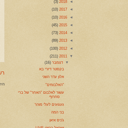
(3)
2018
◄
(10)
2017
◄
(10)
2016
◄
(45)
2015
◄
(73)
2014
◄
(89)
2013
◄
(100)
2012
◄
(211)
2011
▼
▼
דצמבר
(16)
בקסטר דיורי בא
רש
אלון עדר השני
היר
"האלבומים"
עשור לאלבום "האחר" של ברי
סחרוף
געגועים לעלי מוהר
בני המה
ג'ניס איאן
ישראל ברייט LIVE