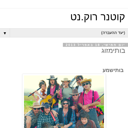
קוטנר רוק.נט
▼
יום חמישי, 18 באפריל 2013
בותימזוג
בותישמע