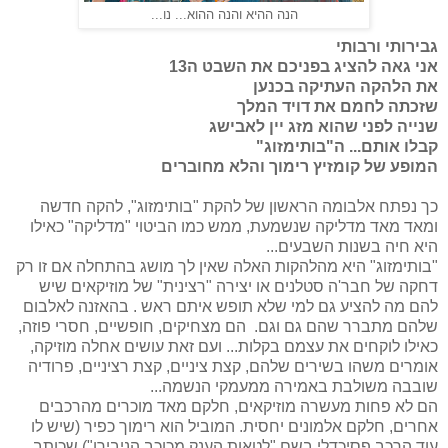
הנה ההיא והנה ההוא... נו...
גבירותי ורבותי
אני גאה להציג בפניכם את השבט ה13
את הלהקה העתיקה בכנען
שזכתה לחמם את דויד המלך
שנייה לפני שהוא מזג יין לאבישג
קבלו אותם... ה"בותימזוג"
המופע של קומזיץ רימוך והלא מחוברים
כך נפתח אלבומה הראשון של להקת "בותימזוג", להקה חדשה
ומאד מאד מדליקה שנשמעת, ממש כמו הביטוי "מדליקה" כאילו
היא חיה בשנות השבעים...
"בותימזוג" היא מהלהקות האלה שאין לך מושג בהתחלה אם זו רק
דחקה של חבר'ה סטלנים או יצירה "רצינית" של מוזיקאים שיש
להם מה להציע גם למי שלא תופש איתם ראש . בהאזנה לאלבום
שלהם מתברר שהם גם וגם. הם מצחיקים, חופשיים, חסרי פוזה,
כאילו לוקחים את עצמם בקלות... ועם זאת עושים אחלה מוזיקה,
אומרים משהו בשירים שלהם, קצת ציניים, קצת רציניים, פרודיה
שובבה משולבת באמירה ממעמקי הנשמה...
הם לא פחות מעשרה מוזיקאים, חלקם מאד מוכרים מהרכבים
אחרים, חלקם אלמונים יחסית. המוביל הוא רימוך כפיר
(שיש לו
עוד הרכב פסיכדלי בשם "לטאות הענק מכוכב הניבירו")
שכותב