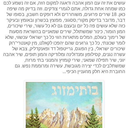
עושים את זה עם המון אהבה ודאגה למקום הזה, אם זה נשמע לכם
כמו שמחה אחת גדולה, אתם לגמרי צודקים. וזה בדיוק מה שיפה
כאן. 18 שירים פרועים, משוחררים ולא דופקים חשבון, בסופו של
דבר, מדובר בדיסק מקורי,ססגוני, מפוצץ בכשרון ובאומץ ובעיקר
כזה שלא עושים פה כל יום ובעצם גם לא כל עשור, שירי שיכורים,
המון הומור, כינור שמשתולל, שירים שמאניים בהשראת מסעות
של רימוך בעולם, המלים מתארות הווי כל כך ישראלי עכשווי, שלא
לומר שכונתי, כל כך גרועים שהם יהפכו לקאלט, מין קאנטרי־רוק
שיכורים ישראלי, בין הפוגס, גרייטפול דד ופאנקדליק, צבא של
עשרה נגנים, קסילופון ומנדולינה ומלודיקה והמון תופים, שיר אהבה
יווני, שיר תפילה שמאני, שירי קומזיץ והמנוני בתי מרזח,
שמשתלבים לכדי יצירה מגובשת, עשירה ומרוממת נפש. גם
החוברת היא חלק מהעניין הכיפי...