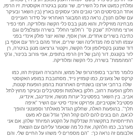
ומלחין כמעט את כל השירים, שר ומנגן בגיטרה אקוסטית. זיו הרפז,
אחד הבסיסטים הכי טובים והכי עסוקים בארץ (בין השאר ובעיקר
עם שלום חנוך), נראה כמו המבוגר האחראי על סידור העניינים
מבחינה מוזיקלית, והוא מנגן בבס כלי הקשה ומלודיקה. חמי כפיר
ארצי מתהילת "שבק ס" ו"חלוצי החלל" בשירה ומצלצלים וגם
כתיבה בשירים אחדים, אורן אסף, שהוא יוצר פולק אינדי בפני
עצמו תורם פה מנדולינה ושני שירים, אחד מהם ביחד עם אסף בן
דוד שמנגן בקסילופון וכלי הקשה, ויקטור גרציאנו מנגן בגיטרה, רן
לזר בקונגס, דור (הבן של זיו) הרפז בתופים, אפי גזרוב בכינור, וג'קי
"המהממת" בשירה, כלי הקשה ומלודיקה.
כלומר מדובר בסופרגרופ של ממש, והחבורה הענקית הזו, כמו
קרקס של צוענים, כמו קומזיץ נייד, מסתובבת במופע האקוסטי
שלה ברחבי ארצנו בשנתיים האחרונות בהמון הופעות קטנות,
חלקן הופעות רחוב, חלקן באולמות ופסטיבלים ובעיקר מחוץ לתל
אביב.
בין השאר בפסטיבל יערות מנשה, אינדינגב, אינדיגו,
פסטיבל אקטיביזם, ופרויקט אינדי סיטי עם השיר "איפה
תלך".
בהופעות האלה, שחלקן הגדול מאולתר וספונטני והופך
לג'אם, הם בונים להם להם קהל הולך וגדל וגם לא מעט
התייחסויות בתקשורת שנדלקות על הקטע המיוחד שלהן. אם אני
מערבב, כמו הלהקה, את כל מה שנאמר עליהם עם הוצאת
אלבומם זה נראה כך: "
הם מספרים לי משהו על החיים שלי. והם