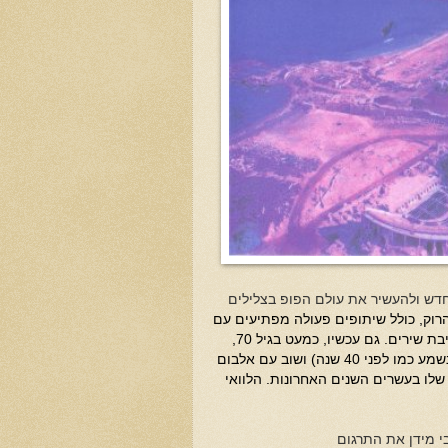
חדש ולהעשיר את עולם הפופ בצלילים
רוק, כולל שיתופים פעולה מפתיעים עם
בראין אינו ופיליפ גלאס ובעיקר בתחום שבו הוא נשאר יוצא דופן באיכותו: כתיבת שירים. גם עכשיו, כמעט בגיל 70,
הוא מגיע אלינו שוב כשהוא בשיאו. עם אותו קול (מדהים לשמוע שקולו היום נשמע כמו לפני 40 שנה) ושוב עם אלבום
שלו בעשרים השנים האחרונות. הלוואי