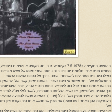
ההופעה התקיימה ב7.5.1978 בקיסריה. זו הייתה תקופה אופטימ
מחמש שנים אחרי מלחמת יום כיפור וחצי שנה אחרי נאומו של נשיא מצריים
כאילו העניינים מתחילים להשתנות ואנחנו בדרך אל הסכם השלום הראשון... פ
הישראליות שלו יותר מאשר אי פעם בעבר, ובאותם ימים, קשה אולי להאמין ה
בהבאת אמנים בסדר גודל כזה לישראל. פחות הכסף הגדול, יותר הפטריוטיות
וכך הסכים פול סיימון, אז בשיא הצלחתו המסחרית, לאשר לגלי צה"ל לשדר א
בלעדית לחייל צעיר ונמרץ בגלי צה"ל (אני...). בהאזנה עכשיו להופעה הנפלאה
הענתיקות ההן באתר
Icast.co.il
) אני מבין שהמפגש איתו היה נקודת ציון חש
שלי.
אני הייתי מעריץ צעיר ומוגבל ביטוי באנגלית, והוא היה היוצר הכי נערץ עלי ב