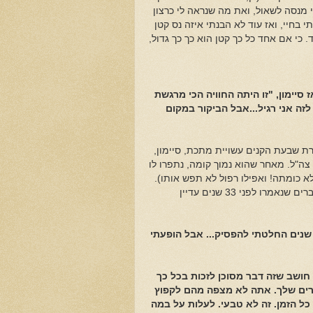
י מנסה לשאול, ואת מה שנראה לי כרצון
פרסטאר הראשון שפגשתי בחיי, ואז עוד לא הבנתי איזה נס קטן
 כי אם אחד כל כך קטן הוא כך כך גדול,
יימון, "זו היתה החוויה הכי מרגשת
זה אני רגיל...אבל הביקור במקום
רת שבעת הקנים עשויית מתכת, סיימון,
צה"ל. מאחר שהוא נמוך קומה, נתפרו לו
א כומתה! ואפילו רפול לא תפש אותו).
רוב השיחה, עם זאת, לא עסקה ביהדותו אלא באמנות שלו, ומעניין לגלות שדברים שנאמרו לפני 33 שנים עדיין
 שנים החלטתי להפסיק... אבל הופעתי
 חושב שזה דבר מסוכן לזכות בכל כך
רים שלך. אתה לא מצפה מהם לקפוץ
ל הזמן. זה לא טבעי. לעלות על במה