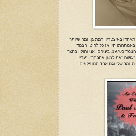
י ש"סיימון וגרפונקל" התאחדו באיצטדיון רמת גן, ומה שיותר
197, כשהוא הופיע בקיסריה. באמתחתו היו אז כל להיטי הצמד
המצליח ביותר בהיסטוריה, ושירים משלושת אלבומי סולו שהוציא מאז פירוק הצמד ב1970. ביניהם "אני וחוליו בחצר
 "עושה זאת למען אהבתך", "עדיין
 ה-זמר שלי וגם אחד המוזיקאים