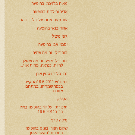
מאיה בלזיצמן בהופעה
אדיר והילדות בהופעה
עוד פעם אחת על דילן... וזהו
אהוד בנאי בהופעה
ג'וני מיצ'ל
יסמין אבן בהופעה
בוב דילן. זה מה שהיה
בוב דילן מגיע. זה מה שהולך
להיות. כנראה. פחות או י...
נתן סלור ויסמין אבן
במוצ"ש 18.6.2011מתקיים
בכפר שמריהו, במתחם
אגודת ...
הקליק
תזכורת: יעל לוי בהופעה באוזן
בר ב16.6.2011
מיקה קרני
שלום חנוך: בונוס בהופעה
בתכנית "האיש הקטן