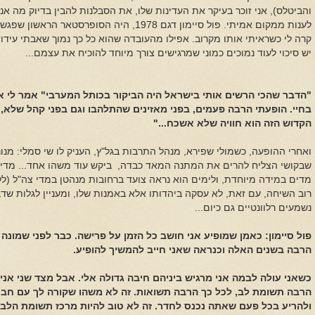
והביטלס), אני זוכר בעיקר את העדינות שלו, את הסבלנות להבין בדיוק מה אנ
לענות ממקום אמיתי. פול סיימון דגם 1978, היה הסו
קרה לי כשראיתי אותו מקרוב. אפילו מהעובדה שהוא כל כך נמוך שאבתי עידוד.
יש סיכוי לעוד נמוכים כמוני שמרגישים צורך מיוחד להוכיח את עצמם...
"הדבר שהכי הרשים אותי בישראל היה הביקור בכותל המערבי" אמר לי אז ס
בחיי. הופעתי הרבה פעמים, בפני מאזינים שהתלהבו וגם בפני קהל שלא, ל
הקדוש הזה הוא חוויה שלא אשכח..."
ואחרי ההופעה, כשמולי שפירא, מנהל התרבות בגל"ץ, העניק לו שי סמלי: מנו
שבקושי הצליח להרים את המתנה המאד כבדה,
ביקש עוד משהו אחד... מדי 
מדים במידה מיוחדת, ולימים הוא נראה צועד ברחובות מנהטן במדי צה"ל (לל
נשמעים רלוונטיים גם כיום...
פול סיימון: כאמן שמופיע אני חושב כל הזמן על פרישה. כבר לפני שמונה
הרבה בשנים האלה וכנראה שאני חייב להמשיך להופיע.
כשאני עולה לבמה אני מרגיש ביניהם חיבה גדולה אלי. אבל מצד שני אני
הרבה תשומת לב, לכל כך הרבה תשואות. זה לא משהו שקורה לך עם חב
ולהריע בכל פעם שאתה נכנס לחדר. זה לא טוב להיות מרכז תשומת הלב כ