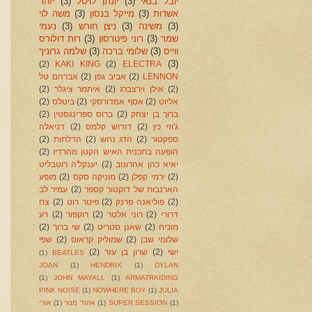
יובל בנאי
(3)
יונתן לויטל
(3)
יזהר
אשדות
(3)
מייקל בנסון
(3)
משה לוי
(3)
משינה
(3)
ניצן חורש
(3)
נעמי
שמר
(3)
רוני פיטרסון
(3)
רות דולורס
ווייס
(3)
שלומי ברכה
(3)
שלמה גרוניך
(3)
(2)
KAKI KING
(2)
ELECTRA
LENNON
(2)
אביב גפן
(2)
אברהם טל
(2)
אילן וירצברג
(2)
איתמר ציגלר
(2)
אליוט
(2)
אסף אמדורסקי
(2)
ביטלס
(2)
ברוך בן יצחק
(2)
ברוס ספרינגסטין
(2)
ג'וזי כץ
(2)
דודוש קלמס
(2)
דניאלה
ספקטור
(2)
הדג נחש
(2)
הדלתות
(2)
הופעה בתכנית האיש הקטן מהרדיו
(2)
יאיא כהן אהרונוב
(2)
יענקל'ה רוטבליט
(2)
ירמי קפלן
(2)
מוניקה סקס
(2)
מופע
הארנבות של דוקטור קספר
(2)
עמיר לב
(2)
פוליאנה פרנק
(2)
פיטר רוט
(2)
צח
דרורי
(2)
רוני אלטר
(2)
רוקפור
(2)
רע
מוכיח
(2)
שאנן סטריט
(2)
שי ברוך
(2)
שלומי שבן
(2)
שמוליק קראוס
(2)
שפי
ישי
(2)
שרון בן עזר
(2)
(1)
BEATLES
JOAN
(1)
HENDRIX
(1)
DYLAN
(1)
JOHN MAYALL
(1)
ARMATRAIDING
PINK NOISE
(1)
NOWHERE BOY
(1)
JULIA
(1)
SUPER SESSION
(1)
אהוד מנור
(1)
אורי