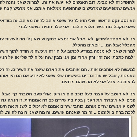
ולהופיע זה לא טבעי. רוב האנשים לא יעשו את זה.
למרות שאני נהנה להו
אנשים שמופיעים שמרגישים שההופעה ממלאת אותם. אני מרגיש קצת עצ
האינסטינקט הראשון שלי הוא להגיד שאני אוהב להיות מאוהב. זה בוודאי
שאני מקבל כוח נפשי מלהיות לבד. אני שלו יחסית כשאני לבדי.
אני לא מפחד להזדקן. לא. אבל אני נמצא במקצוע שאין לו מה לעשות עם זק
מהכלל אבל הם.... יוצאים מהכלל.
למרות שאני לא מנסה במודע לכתוב על חיי זה איכשהוא חודר לתוך השי
"למה כתבתי את זה" ורק אחרי זמן אני מבין שזה על הילד שלי או על הניש
למעשה לא אוהבים אותי. הם אוהבים את האדם שיצר את השירים. זה רק 
האמנותי, אבל יש עוד צדדים באישיות שלי שאני לא יודע אם הם היו או
לראות בי. אבל אני לא מה שהם מדמים.
אני לא חושב על עצמי כעל כוכב פופ או רוק. אולי פעם חשבתי כך, אבל 
פנים, לא איבדתי את העניין בכתיבת שירים כצורה אמנותית. זו הנאה גדו
לשמוע אנשים שרים אותם. כותבי שירים אמנם לא יכולים לשנות את העול
ללכת ברחוב ולזמזם... זה מה שאנחנו עושים. זה מה שאני רוצה להיות. ל